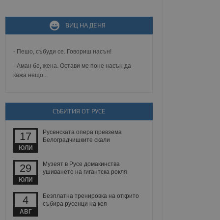
ВИЦ НА ДЕНЯ
не, зададена от уеб
 ASP.NET MVC
спре неразрешеното
т, известно като
- Пешо, събуди се. Говориш насън!
тове. Той не съдържа
щожава при затваряне
- Аман бе, жена. Остави ме поне насън да
кажа нещо...
ение на съгласието на
ст за тяхното
а данни за съгласието
ични политики и
СЪБИТИЯ ОТ РУСЕ
антира, че техните
 сесии.
Русенската опера превзема
аничаване между хората
17
а, за да се правят
Белоградчишките скали
хния уебсайт.
ЮЛИ
Музеят в Русе домакинства
29
сигнализира на
ушиването на гигантска рокля
 на бисквитките,
ЮЛИ
а съответствие и
ндарти и
Безплатна тренировка на открито
4
събира русенци на кея
ck и предоставя
АВГ
требител използва