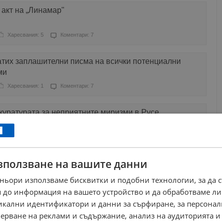
акт на „Линамар"
Харесвания: 5
Коментари: 7
атих заплашителни писма на всички потенциални
ми
Харесвания: 1
Коментари: 7
уратурата за неприятните миризми в Русе
Харесвания: 1
Коментари: 4
зползване на вашите данни
 Не сме съгласни с позицията на директора на
ньори използваме бисквитки и подобни технологии, за да 
Харесвания: 5
Коментари: 7
 до информация на вашето устройство и да обработваме ли
никални идентификатори и данни за сърфиране, за персона
ане на въздуха в Русе
ерване на реклами и съдържание, анализ на аудиторията и