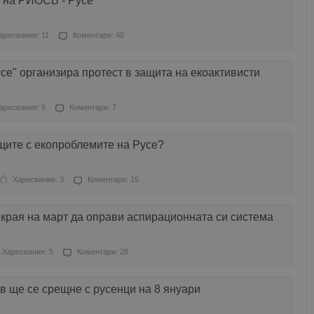
 на РИОСВ - Русе
аресвания: 11
Коментари: 40
е" организира протест в защита на екоактивисти
аресвания: 6
Коментари: 7
щите с екопроблемите на Русе?
Харесвания: 3
Коментари: 15
 края на март да оправи аспирационната си система
Харесвания: 5
Коментари: 28
 ще се срещне с русенци на 8 януари