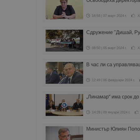
Освободиха директора
18:58 | 07 март 2024 г.
Х
Сдружение "Дишай, Рус
08:50 | 05 март 2024 г.
Х
В час ли са управлява
12:49 | 06 февруари 2024 г.
„Линамар“ има срок до
14:28 | 09 януари 2024 г.
Министър Юлиян Попов