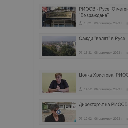
РИОСВ - Русе: Отчетен
"Възраждане"
16:21 | 09 октомври 2023 г.
Сажди "валят" в Русе
13:31 | 08 октомври 2023 г.
Цонка Христова: РИОСВ
14:52 | 06 октомври 2023 г.
Директорът на РИОСВ 
12:02 | 06 октомври 2023 г.