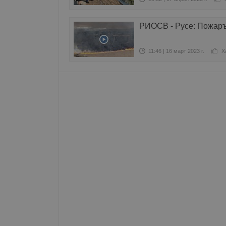
Име
РИОСВ - Русе: Пожарът
__RequestVerificationT
11:46 | 16 март 2023 г.
Х
VISITOR_PRIVACY_MET
__cf_bm
receive-cookie-depreca
ASP.NET_SessionId