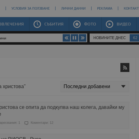
УСЛОВИЯ ЗА ПОЛЗВАНЕ
ЛИЧНИ ДАННИ
РЕКЛАМА
КОНТАКТ
ЗВЛЕЧЕНИЯ
СЪБИТИЯ
ФОТО
ВИДЕО
НОВИНИТЕ ДНЕС
62
щини
а христова"
ристова се опита да подкупва наш колега, давайки му
е
аресвания: 1
Коментари: 12