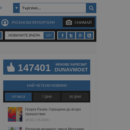
И
РУСЕНСКИ РЕПОРТЕРИ
СНИМАЙ
НОВИНИТЕ ВЧЕРА
107
147401
ФЕНОВЕ ХАРЕСВАТ
DUNAVMOST
НАЙ-ЧЕТЕНИ НОВИНИ
24 ЧАСА
7 ДНИ
30 ДНИ
Георги Рачев: Горещини до второ
пришествие
10:15 | 7.8.2026 г.
Русенски музикант смеси Металика