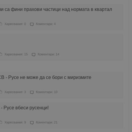
и са фини прахови частици над нормата в квартал
Харесвания: 0
Коментари: 4
Харесвания: 15
Коментари: 14
 - Русе не може да се бори с миризмите
Харесвания: 3
Коментари: 10
- Русе вбеси русенци!
Харесвания: 9
Коментари: 21