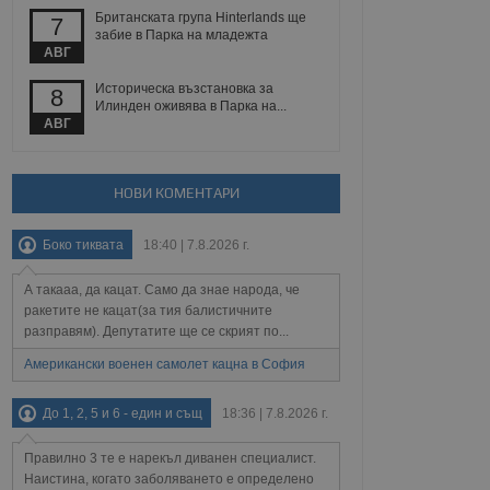
йният потребител може
Британската група Hinterlands ще
7
 уебсайт.
забие в Парка на младежта
АВГ
Историческа възстановка за
8
Описание
Илинден оживява в Парка на...
АВГ
ребителски
елското поведение и
раници на сайта. Тя
яване на сайта. Тя
не на прегледи на
формация, която е
взаимодействат с
НОВИ КОМЕНТАРИ
нкционалност в целия
прекарано на
редпочитанията на
 сайтове; тя може
Боко тиквата
18:40 | 7.8.2026 г.
остта на социалните
тора на сайта.
използва новата или
елски взаимодействия
А такааа, да кацат. Само да знае народа, че
нето и потребителския
ракетите не кацат(за тия балистичните
разправям). Депутатите ще се скрият по...
рез събиране на данни
 помага за
Американски военен самолет кацна в София
отребителите се
тапите на тестване.
До 1, 2, 5 и 6 - един и същ
18:36 | 7.8.2026 г.
тистически данни,
 броя на посещенията,
 са били заредени.
Правилно 3 те е нарекъл диванен специалист.
елския опит.
Наистина, когато заболяването е определено