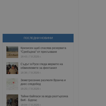
ПОСЛЕДНИ НОВИНИ
Кризисен щаб спасява резервата
"Сребърна" от пресъхване
18:43 | 7.8.2026 г.
Съдът в Русе гледа мерките на
обвиняемите за фентанил
18:38 | 7.8.2026 г.
Земетресение разлюля Вранча и
днес следобед
18:25 | 7.8.2026 г.
Тайни байпаси за вода разтърсиха
ВиК - Бургас
18:04 | 7.8.2026 г.