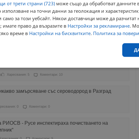
и от трети страни (723)
може също да обработват данните в
 използване на точни данни за геолокация и характеристик
Харесвания: 0
Коментари: 34
 само за този уебсайт. Някои доставчици може да разчитат 
; имате право да възразите в
Настройки за рекламиране
. М
 разбиране към обострената чувствителност на
сяко време в
Настройки на бисквитките
.
Политика за повер
Харесвания: 0
Коментари: 15
Д
иснала над Русе
Ефективност
Таргетиране
Функционалност
Н
Харесвания: 5
Коментари: 10
икакво замърсяване със сероводород в Разград
ресвания: 0
Коментари: 0
еобходимо
Ефективност
Таргетиране
Функционалност
Неклас
а РИОСВ - Русе инспектираха почистването на
исквитки позволяват основната функционалност на уебсайта, като потребителско
ипник“
не може да се използва правилно без строго необходими бисквитки.
Харесвания: 0
Коментари: 9