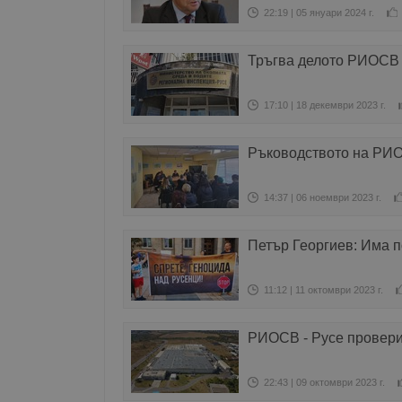
22:19 | 05 януари 2024 г.
Тръгва делото РИОСВ 
17:10 | 18 декември 2023 г.
Ръководството на РИО
14:37 | 06 ноември 2023 г.
Петър Георгиев: Има п
11:12 | 11 октомври 2023 г.
РИОСВ - Русе провери
22:43 | 09 октомври 2023 г.