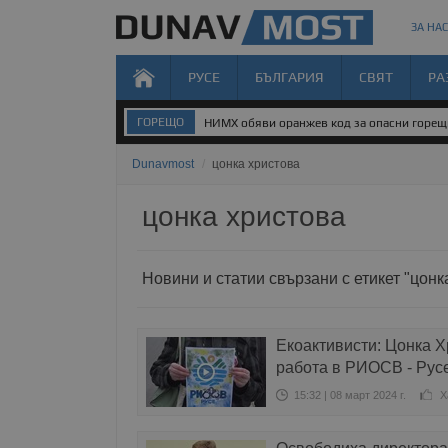
ЗА НАС
РУСЕ
БЪЛГАРИЯ
СВЯТ
РА
ГОРЕЩО
НИМХ обяви оранжев код за опасни горе
Dunavmost
/
цонка христова
цонка христова
Новини и статии свързани с етикет "цонк
Екоактивисти: Цонка Х
работа в РИОСВ - Рус
15:32 | 08 март 2024 г.
Х