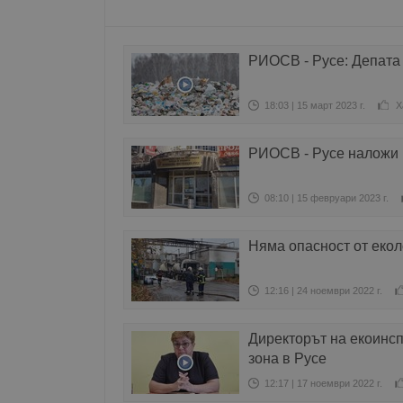
РИОСВ - Русе: Депата 
Име
Доставчи
Доста
Име
Име
Домейн
Доме
18:03 | 15 март 2023 г.
Х
Име
__Secure-ROLLOUT_T
__gfp_s_64b
_sharedID
.dunavmo
.vbox
cfzs_google-analytics_v
YSC
РИОСВ - Русе наложи г
__Secure-YNID
VISITOR_INFO1_LIVE
g_state
08:10 | 15 февруари 2023 г.
FCCDCF
mid
.duna
Meta Pla
cfz_google-analytics_v4
Inc.
_sharedID_cst
.duna
.instagra
Няма опасност от екол
Gtest
Gemiu
12:16 | 24 ноември 2022 г.
.hit.ge
Директорът на екоинсп
Gdyn
Gemiu
зона в Русе
.hit.ge
12:17 | 17 ноември 2022 г.