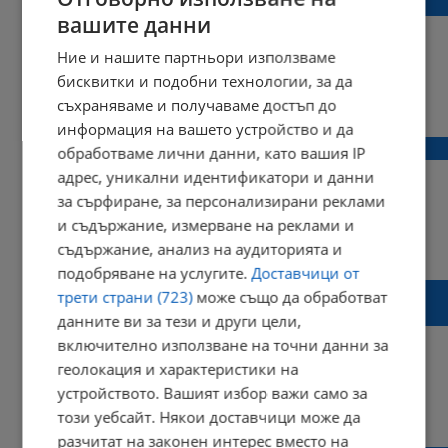
колкото зехтина
вашите данни
Ние и нашите партньори използваме
бисквитки и подобни технологии, за да
15:13 | 31 юли 2023 г.
Харесвания: 0
съхраняваме и получаваме достъп до
Коментари: 0
информация на вашето устройство и да
Експерт: Изпийте чаша вода преди сън
обработваме лични данни, като вашия IP
адрес, уникални идентификатори и данни
за сърфиране, за персонализирани реклами
и съдържание, измерване на реклами и
21:07 | 14 юли 2023 г.
Харесвания: 0
съдържание, анализ на аудиторията и
Коментари: 0
подобряване на услугите.
Доставчици от
Диетолог: Пийте „лунно мляко“ вместо
трети страни (723)
може също да обработват
хапче за сън
данните ви за тези и други цели,
включително използване на точни данни за
геолокация и характеристики на
устройството. Вашият избор важи само за
22:26 | 01 юли 2023 г.
Харесвания: 0
този уебсайт. Някои доставчици може да
Коментари: 0
разчитат на законен интерес вместо на