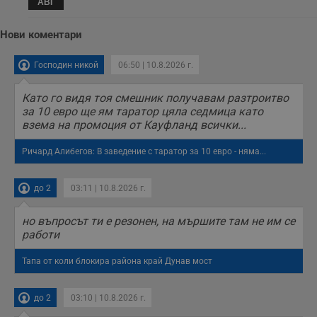
АВГ
Нови коментари
Господин никой
06:50 | 10.8.2026 г.
Като го видя тоя смешник получавам разтроитво
за 10 евро ще ям таратор цяла седмица като
взема на промоция от Кауфланд всички...
Ричард Алибегов: В заведение с таратор за 10 евро - няма...
до 2
03:11 | 10.8.2026 г.
но въпросът ти е резонен, на мършите там не им се
работи
Тапа от коли блокира района край Дунав мост
до 2
03:10 | 10.8.2026 г.