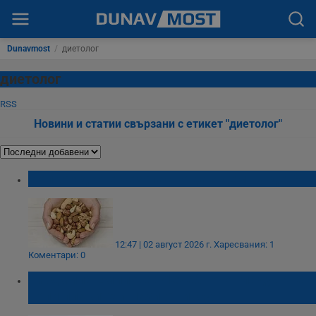
Dunavmost
/
диетолог
диетолог
RSS
Новини и статии свързани с етикет "диетолог"
Колко ядки е безопасно да ядем на ден?
12:47 | 02 август 2026 г.
Харесвания: 1
Коментари: 0
Людмила Емилова: Лечебното гладуване
топи плаките и пази от инсулт