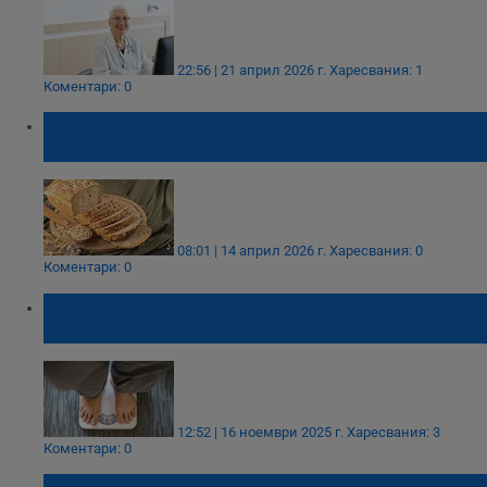
22:56 | 21 април 2026 г.
Харесвания: 1
Коментари: 0
Какво се случва с организма ви, когато
ядете пълнозърнест хляб
08:01 | 14 април 2026 г.
Харесвания: 0
Коментари: 0
Кога е най-точното време за измерване на
килограмите ни?
12:52 | 16 ноември 2025 г.
Харесвания: 3
Коментари: 0
Безопасно ли е да ядем кисело мляко с