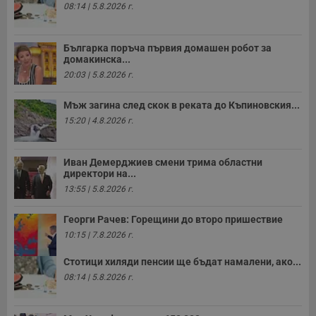
п
08:14 | 5.8.2026 г.
н
п
к
ч
Българка поръча първия домашен робот за
п
домакинска...
с
б
20:03 | 5.8.2026 г.
__cf_bm
29
Т
Cloudflare Inc.
минути
с
.twitter.com
Мъж загина след скок в реката до Къпиновския...
59
р
15:20 | 4.8.2026 г.
секунди
м
б
о
у
п
Иван Демерджиев смени трима областни
о
директори на...
и
13:55 | 5.8.2026 г.
т
receive-cookie-deprecation
.hit.gemius.pl
1 година
Т
Георги Рачев: Горещини до второ пришествие
с
с
10:15 | 7.8.2026 г.
н
н
п
Стотици хиляди пенсии ще бъдат намалени, ако...
б
08:14 | 5.8.2026 г.
п
с
о
с