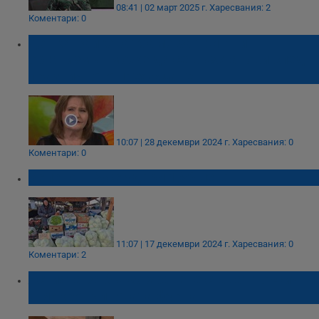
08:41 | 02 март 2025 г.
Харесвания: 2
Коментари: 0
Донка Байкова: Само за три дни
организмът може да се възстанови след
празничното преяждане
10:07 | 28 декември 2024 г.
Харесвания: 0
Коментари: 0
Зелето в Русе удари 1,50 лева
11:07 | 17 декември 2024 г.
Харесвания: 0
Коментари: 2
Ястията за бързо хранене стават токсични
в микровълновата фурна