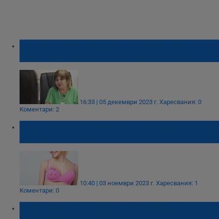
Донка Байкова: Дълбоко замразеното
месо има нулева хранителна стойност
16:33 | 05 декември 2023 г.
Харесвания: 0
Коментари: 2
Храните, които застрашават здравето на
гърдите
10:40 | 03 ноември 2023 г.
Харесвания: 1
Коментари: 0
Колко сланина трябва да ядем, за не
увредим здравето си