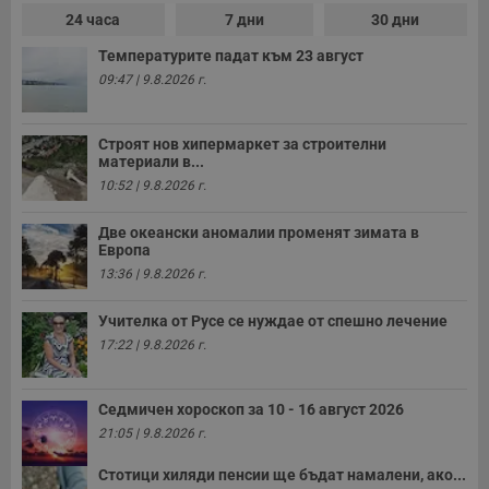
е
д
24 часа
7 дни
30 дни
н
п
Температурите падат към 23 август
с
у
09:47 | 9.8.2026 г.
и
ф
н
м
Строят нов хипермаркет за строителни
Т
материали в...
и
п
10:52 | 9.8.2026 г.
у
з
б
Две океански аномалии променят зимата в
Европа
VISITOR_PRIVACY_METADATA
5 месеца
Т
YouTube
13:36 | 9.8.2026 г.
4
с
.youtube.com
седмици
с
с
Учителка от Русе се нуждае от спешно лечение
п
и
17:22 | 9.8.2026 г.
п
т
в
с
Седмичен хороскоп за 10 - 16 август 2026
з
с
21:05 | 9.8.2026 г.
п
о
Стотици хиляди пенсии ще бъдат намалени, ако...
р