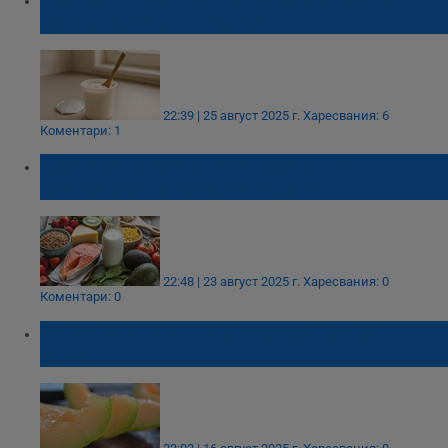
изтекъл срок на годност
22:39 | 25 август 2025 г.
Харесвания: 6
Коментари: 1
Диетолог посочи 7 храни за бърз
метаболизъм след 50 години
22:48 | 23 август 2025 г.
Харесвания: 0
Коментари: 0
Лекар развенча най-големия мит за
пъпеша