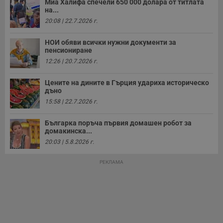
Миа Халифа спечели 650 000 долара от титлата
а
р
на...
у
20:08 | 22.7.2026 г.
з
з
п
НОИ обяви всички нужни документи за
пенсиониране
ASP.NET_SessionId
Сесия
Т
Microsoft
с
Corporation
12:26 | 20.7.2026 г.
D
www.dunavmost.com
п
и
Цените на дините в Гърция удариха историческо
т
дъно
к
п
15:58 | 22.7.2026 г.
и
у
р
Българка поръча първия домашен робот за
к
домакинска...
п
20:03 | 5.8.2026 г.
д
д
п
РЕКЛАМА
у
Доставчик
/
Валиден
Валиден
Име
Име
Доставчик
/
Домейн
Описание
Описание
Домейн
Доставчик
/
до
Валиден
до
Име
Описание