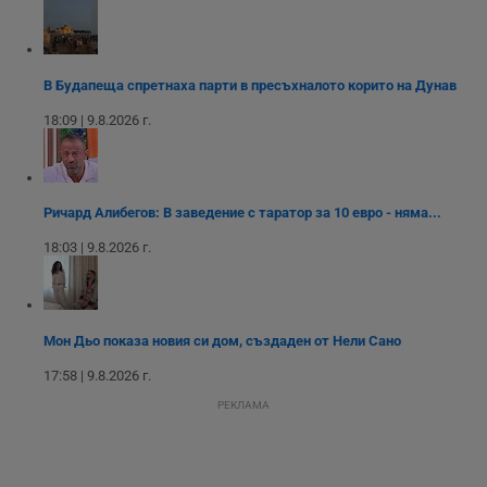
Youtube.
_sharedID_cst
.dunavmost.com
11
Тази бисквитка се
месеца 4
използва за
седмици
проследяване на
потребителски
взаимодействия и
В Будапеща спретнаха парти в пресъхналото корито на Дунав
ангажираност на
уебсайта за
18:09 | 9.8.2026 г.
подобряване на
обслужването и
потребителския
опит.
Gtest
1
Тази бисквитка се
Gemius
Ричард Алибегов: В заведение с таратор за 10 евро - няма...
седмица
използва за A/B
.hit.gemius.pl
тестване на
18:03 | 9.8.2026 г.
уебсайта чрез
събиране на
данни за
поведението и
взаимодействието
на посетителите.
Мон Дьо показа новия си дом, създаден от Нели Сано
Той помага за
подобряване на
потребителския
17:58 | 9.8.2026 г.
опит, като
разбира как
РЕКЛАМА
потребителите се
ангажират с
различни
елементи на
уебсайта по