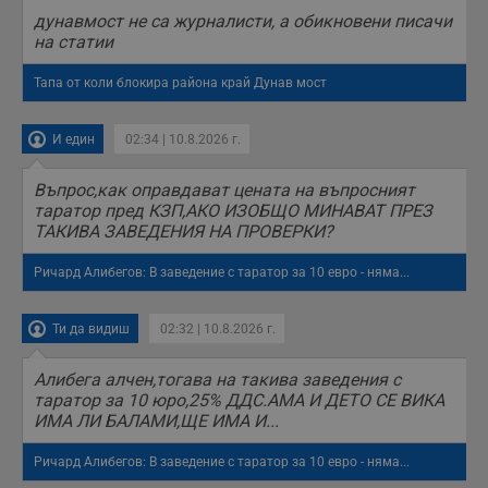
дунавмост не са журналисти, а обикновени писачи
на статии
Тапа от коли блокира района край Дунав мост
И един
02:34 | 10.8.2026 г.
Въпрос,как оправдават цената на въпросният
таратор пред КЗП,АКО ИЗОБЩО МИНАВАТ ПРЕЗ
ТАКИВА ЗАВЕДЕНИЯ НА ПРОВЕРКИ?
Ричард Алибегов: В заведение с таратор за 10 евро - няма...
Ти да видиш
02:32 | 10.8.2026 г.
Алибега алчен,тогава на такива заведения с
таратор за 10 юро,25% ДДС.АМА И ДЕТО СЕ ВИКА
ИМА ЛИ БАЛАМИ,ЩЕ ИМА И...
Ричард Алибегов: В заведение с таратор за 10 евро - няма...