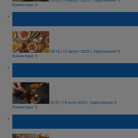
23:03 | 16 август 2025 г.
Харесвания: 0
Коментари: 0
Експерт предупреди кои ежедневни храни
причиняват хронични заболявания
08:16 | 10 август 2025 г.
Харесвания: 0
Коментари: 0
Диетолог съветва да добавяме куркума
към кафето
22:51 | 18 юли 2025 г.
Харесвания: 0
Коментари: 0
Ментовият чай е природно лекарство за
диабет и високо кръвно