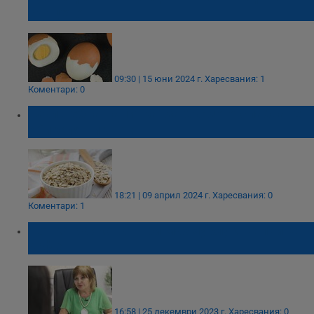
сърцето
09:30 | 15 юни 2024 г.
Харесвания: 1
Коментари: 0
"Вълшебна напитка" за бързо отслабване
обикаля Тик Ток
18:21 | 09 април 2024 г.
Харесвания: 0
Коментари: 1
Донка Байкова: При махмурлук не пийте
кафе
16:58 | 25 декември 2023 г.
Харесвания: 0