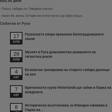
Виц на деня
- Пешо, събуди се. Говориш насън!
- Аман бе, жена. Остави ме поне насън да кажа нещо...
Събития от Русе
Русенската опера превзема Белоградчишките
17
скали
ЮЛИ
Музеят в Русе домакинства ушиването на
29
гигантска рокля
ЮЛИ
Безплатна тренировка на открито събира русенци
4
на кея
АВГ
Британската група Hinterlands ще забие в Парка на
7
младежта
АВГ
Историческа възстановка за Илинден оживява в
8
Парка на...