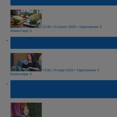
за зелевата диета
22:40 | 10 април 2025 г.
Харесвания: 0
Коментари: 0
Миглена Кръстева от "Живот на кантар":
Вече съм на минус 17 килограма
15:36 | 15 март 2025 г.
Харесвания: 0
Коментари: 0
Донка Байкова: В сезона на болестите е
добре да наблегнем на животинските
белтъчини