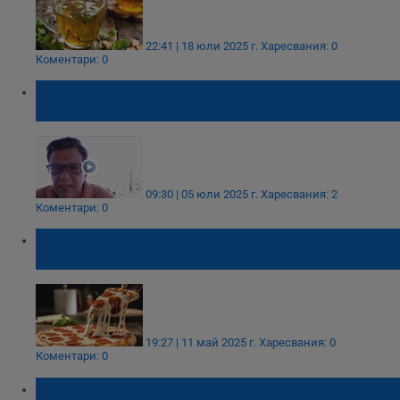
22:41 | 18 юли 2025 г.
Харесвания: 0
Коментари: 0
Диетолог съветва с какво трябва да се
храним през лятото
09:30 | 05 юли 2025 г.
Харесвания: 2
Коментари: 0
Може ли да отслабнете, ако ядете пица
всеки ден?
19:27 | 11 май 2025 г.
Харесвания: 0
Коментари: 0
Между мита и реалността: Какво не знаем