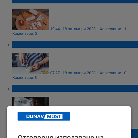
19:44 | 18 октомври 2023 г.
Харесвания: 1
Коментари: 2
Кафето с мляко - полезно или вредно?
07:27 | 18 октомври 2023 г.
Харесвания: 0
Коментари: 0
Нощното хранене вреди на мозъка
15:01 | 29 септември 2023 г.
Харесвания: 0
Коментари: 0
Слънчогледовото масло е полезно,
Отговорно използване на