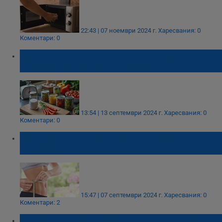
22:43 | 07 ноември 2024 г.
Харесвания: 0
Коментари: 0
Диетолози: Защо не трябва да се
отказвате напълно от солта
13:54 | 13 септември 2024 г.
Харесвания: 0
Коментари: 0
Диетолог разкрива най-добрия съвет за
отслабване
15:47 | 07 септември 2024 г.
Харесвания: 0
Коментари: 2
Руски диетолог: Яйцата не са вредни за