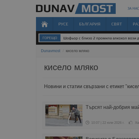
ЗА НАС
РУСЕ
БЪЛГАРИЯ
СВЯТ
РА
ГОРЕЩО
Шофьор с близо 2 промила алкохол вози д
Dunavmost
/
кисело мляко
кисело мляко
Новини и статии свързани с етикет "кисе
Търсят най-добрия май
10:07 | 22 юли 2026 г.
Ха