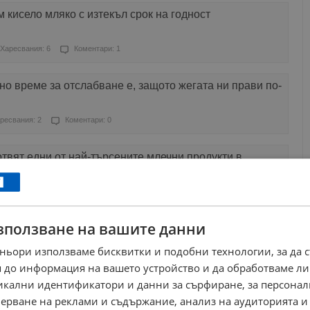
 кисело мляко с изтекъл срок на годност
Харесвания: 6
Коментари: 1
о време за отслабване е, защото жегата ни прави по-
ресвания: 2
Коментари: 0
твят едни от най-търсените млечни продукти в
ресвания: 1
Коментари: 0
зползване на вашите данни
лира апетита и топи мазнини
ньори използваме бисквитки и подобни технологии, за да 
ресвания: 2
Коментари: 0
 до информация на вашето устройство и да обработваме ли
никални идентификатори и данни за сърфиране, за персона
и у нас са по-скъпи от тези в Испания?
ерване на реклами и съдържание, анализ на аудиторията и