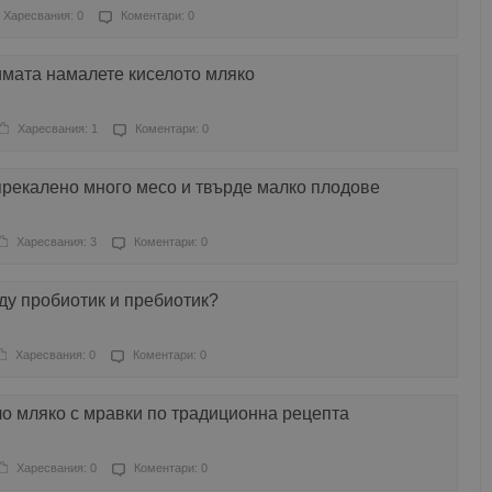
Харесвания: 0
Коментари: 0
имата намалете киселото мляко
Харесвания: 1
Коментари: 0
прекалено много месо и твърде малко плодове
Харесвания: 3
Коментари: 0
ду пробиотик и пребиотик?
Харесвания: 0
Коментари: 0
о мляко с мравки по традиционна рецепта
Харесвания: 0
Коментари: 0