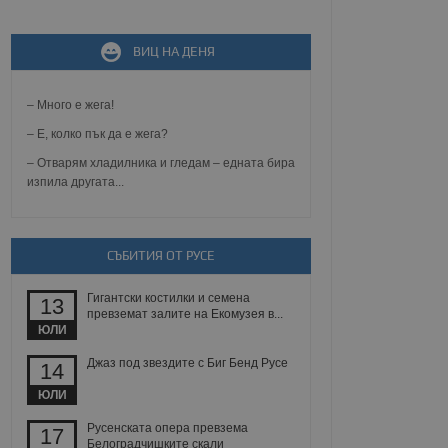
ВИЦ НА ДЕНЯ
не, зададена от уеб
 ASP.NET MVC
спре неразрешеното
т, известно като
– Много е жега!
тове. Той не съдържа
щожава при затваряне
– Е, колко пък да е жега?
– Отварям хладилника и гледам – едната бира
ение на съгласието на
изпила другата...
ст за тяхното
а данни за съгласието
ични политики и
антира, че техните
 сесии.
СЪБИТИЯ ОТ РУСЕ
аничаване между хората
а, за да се правят
Гигантски костилки и семена
хния уебсайт.
13
превземат залите на Екомузея в...
ЮЛИ
сигнализира на
 на бисквитките,
Джаз под звездите с Биг Бенд Русе
14
а съответствие и
ндарти и
ЮЛИ
ck и предоставя
Русенската опера превзема
17
требител използва
Белоградчишките скали