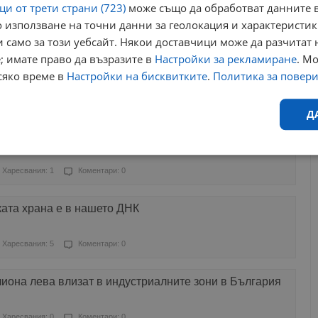
и от трети страни (723)
може също да обработват данните в
 използване на точни данни за геолокация и характеристик
Харесвания: 0
Коментари: 0
 само за този уебсайт. Някои доставчици може да разчитат 
; имате право да възразите в
Настройки за рекламиране
. М
а водното съдържание в саламуреното сирене
сяко време в
Настройки на бисквитките
.
Политика за повер
Харесвания: 0
Коментари: 0
Д
ното наследство на Русенския край
Ефективност
Таргетиране
Функционалност
Н
Харесвания: 1
Коментари: 0
ата храна е в нашето ДНК
Харесвания: 5
Коментари: 0
еобходимо
Ефективност
Таргетиране
Функционалност
Неклас
иона лева влизат в индустриалните зони в България
исквитки позволяват основната функционалност на уебсайта, като потребителско
не може да се използва правилно без строго необходими бисквитки.
Харесвания: 0
Коментари: 0