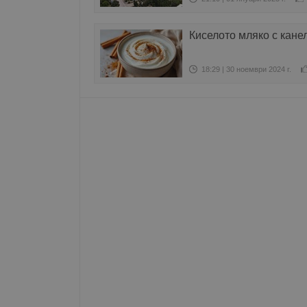
Име
Киселото мляко с кане
__RequestVerificationT
18:29 | 30 ноември 2024 г.
VISITOR_PRIVACY_MET
__cf_bm
receive-cookie-depreca
ASP.NET_SessionId