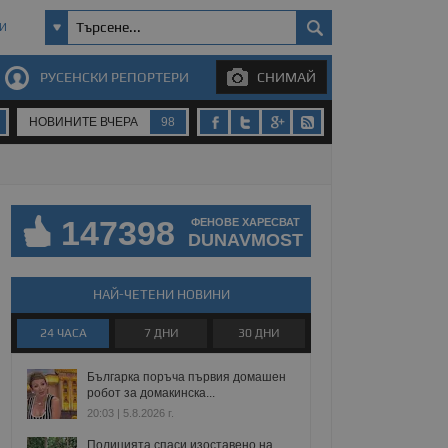
И
РУСЕНСКИ РЕПОРТЕРИ
СНИМАЙ
НОВИНИТЕ ВЧЕРА
98
147398
ФЕНОВЕ ХАРЕСВАТ
DUNAVMOST
НАЙ-ЧЕТЕНИ НОВИНИ
24 ЧАСА
7 ДНИ
30 ДНИ
Българка поръча първия домашен
робот за домакинска...
20:03 | 5.8.2026 г.
Полицията спаси изоставено на