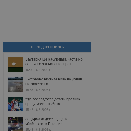
ПОСЛЕДНИ НОВИНИ
България ще наблюдава частично
слънчево затъмнение през...
16:02 | 6.8.2026 г.
Екстремно ниските нива на Дунав
ще зачестяват
15:57 | 6.8.2026 г.
"Дунав" подготвя детски празник
преди мача в събота
15:48 | 6.8.2026 г.
Задържаха десет деца за
убийството в Пловдив
15:43 | 6.8.2026 г.