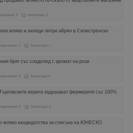
д продават млякото по-скъпо от кварталните магазини
ресвания: 0
Коментари: 0
ело мляко и хиляди литри айрян в Силистренско
Харесвания: 1
Коментари: 1
ния бряг със сладолед с аромат на рози
Харесвания: 0
Коментари: 0
Търговските вериги задушават фермерите със 100%
Харесвания: 0
Коментари: 0
ло мляко кандидатства за списъка на ЮНЕСКО