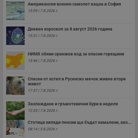
е
Американски военен самолет кацна в София
д
15:09 | 7.8.2026 г.
н
п
с
у
и
Дневен хороскоп за 8 август 2026 година
ф
15:31 | 7.8.2026 г.
н
м
Т
и
НИМХ обяви оранжев код за опасни горещини
п
у
13:46 | 7.8.2026 г.
з
б
VISITOR_PRIVACY_METADATA
5 месеца
Т
YouTube
Спасен от хотел в Русенско мечок живее втори
4
с
.youtube.com
живот
седмици
с
с
17:57 | 7.8.2026 г.
п
и
п
Захлаждане и гръмотевични бури в неделя
т
12:35 | 7.8.2026 г.
в
с
з
Стотици хиляди пенсии ще бъдат намалени, ако...
с
п
08:14 | 5.8.2026 г.
о
р