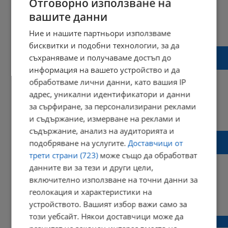
Отговорно използване на
вашите данни
10:28 | 29 септември 2022 г.
Харесвания: 0
Ние и нашите партньори използваме
Коментари: 1
бисквитки и подобни технологии, за да
Шофьори слязоха от колите си и започнаха
съхраняваме и получаваме достъп до
да отпушват шахтите в Русе
информация на вашето устройство и да
обработваме лични данни, като вашия IP
адрес, уникални идентификатори и данни
за сърфиране, за персонализирани реклами
19:24 | 02 септември 2022 г.
Харесвания: 24
и съдържание, измерване на реклами и
Коментари: 8
съдържание, анализ на аудиторията и
Затварят за движение пътните платна
подобряване на услугите.
Доставчици от
около Русенската стопанска камара
трети страни (723)
може също да обработват
данните ви за тези и други цели,
включително използване на точни данни за
геолокация и характеристики на
17:14 | 17 юни 2022 г.
Харесвания: 0
устройството. Вашият избор важи само за
Коментари: 0
този уебсайт. Някои доставчици може да
Отново силна буря в Русе