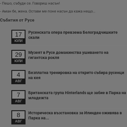
- Пешо, събуди се. Говориш насън!
- Аман бе, жена. Остави ме поне насън да кажа нещо...
Събития от Русе
Русенската опера превзема Белоградчишките
17
скали
ЮЛИ
Музеят в Русе домакинства ушиването на
29
гигантска рокля
ЮЛИ
Безплатна тренировка на открито събира русенци
4
на кея
АВГ
Британската група Hinterlands ще забие в Парка на
7
младежта
АВГ
Историческа възстановка за Илинден оживява в
8
Парка на...
АВГ