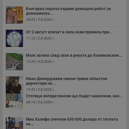
п
н
Българка поръча първия домашен робот за
п
домакинска...
к
ч
20:03 | 5.8.2026 г.
п
с
б
От 2 август влизат в сила нови правила при...
11:12 | 2.8.2026 г.
__cf_bm
29
Т
Cloudflare Inc.
минути
с
.twitter.com
59
р
секунди
м
Мъж загина след скок в реката до Къпиновския...
б
о
15:20 | 4.8.2026 г.
у
п
о
и
Иван Демерджиев смени трима областни
т
директори на...
receive-cookie-deprecation
.hit.gemius.pl
1 година
Т
13:55 | 5.8.2026 г.
с
Стотици хиляди пенсии ще бъдат намалени, ако...
с
н
08:14 | 5.8.2026 г.
н
п
б
п
Миа Халифа спечели 650 000 долара от титлата
с
на...
о
с