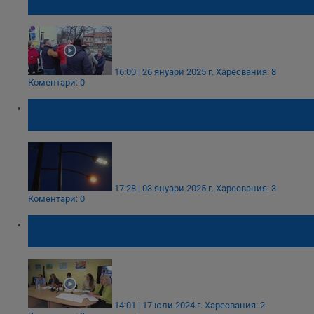
"Драгалевци"
16:00 | 26 януари 2025 г.
Харесвания: 8
Коментари: 0
Смениха осветлението по пет булеварда в
Русе
17:28 | 03 януари 2025 г.
Харесвания: 3
Коментари: 0
РИОСВ представи резултатите от
проверките на две дружества в Русе
14:01 | 17 юли 2024 г.
Харесвания: 2