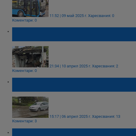
11:52 | 09 май 2025 г.
Харесвания: 0
Коментари: 0
Русенка алармира за съборена стена и
опасни шахти на улица "Пристанищна"
21:34 | 10 април 2025 г.
Харесвания: 2
Коментари: 0
Булевард "Христо Ботев": Милиони за
ремонти, а русенци газят в кал и локви
15:17 | 06 април 2025 г.
Харесвания: 13
Коментари: 3
Саморазправа и протести в квартал