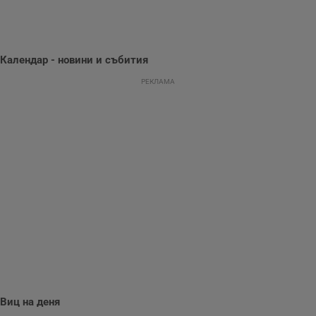
предпочитания.
Тази информация
се използва, за да
се оптимизира
представянето на
уебсайта и да
Календар - новини и събития
направят
рекламните
съобщения по-
РЕКЛАМА
важни за
потребителя.
Виц на деня