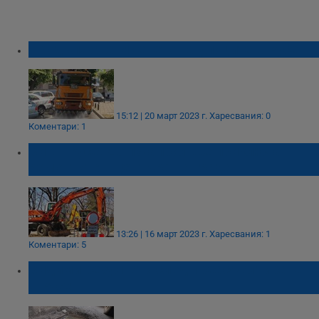
Продължава миенето на улиците в Русе
15:12 | 20 март 2023 г.
Харесвания: 0
Коментари: 1
ВиК - Русе: До 15 април ще приключат
ремонтите в центъра на града
13:26 | 16 март 2023 г.
Харесвания: 1
Коментари: 5
Видими резултати след преасфалтирането
в Русе