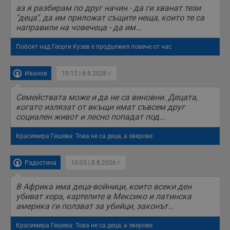
аз я разбирам по друг начин - да ги хванат тези
"деца", да им приложат същите неща, които те са
направили на човечеца - да им...
Побоят над Георги Кузев е продължил повече от час
Иванов
10:12 | 8.8.2026 г.
Семействата може и да не са виновни. Децата,
когато излязат от вкъщи имат съвсем друг
социален живот и лесно попадат под...
Красимира Гешева: Това не са деца, а зверове
Радостина
10:03 | 8.8.2026 г.
В Африка има деца-войници, които всеки ден
убиват хора, картелите в Мексико и латинска
америка ги ползват за убийци, законът...
Красимира Гешева: Това не са деца, а зверове