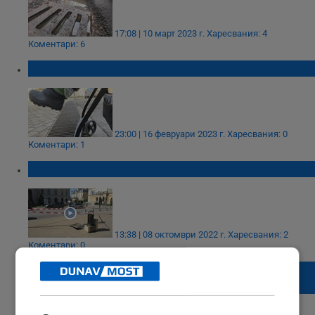
17:08 | 10 март 2023 г.
Харесвания: 4
Коментари: 6
Опасни ли са шахтите пред Халите?
23:00 | 16 февруари 2023 г.
Харесвания: 0
Коментари: 1
Опасни шахти в Русе
13:38 | 08 октомври 2022 г.
Харесвания: 2
Коментари: 0
Продължава почистването на шахтите в
Русе