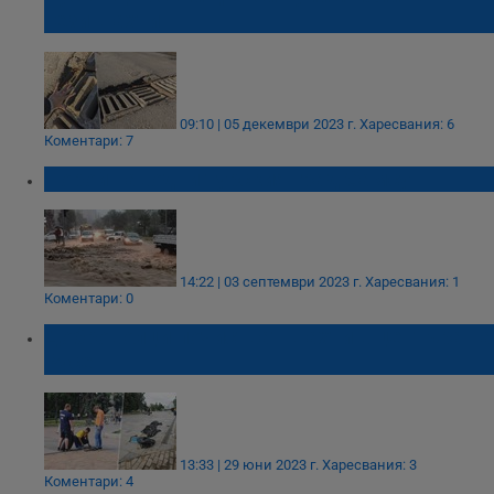
тези шахти
09:10 | 05 декември 2023 г.
Харесвания: 6
Коментари: 7
Порой наводни турския град Самсун
14:22 | 03 септември 2023 г.
Харесвания: 1
Коментари: 0
Доброволци почистват шахти в центъра на
Русе
13:33 | 29 юни 2023 г.
Харесвания: 3
Коментари: 4