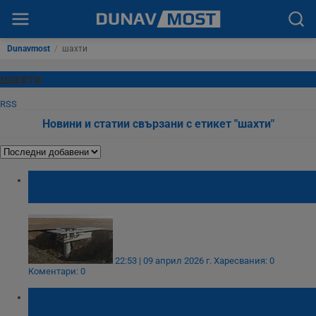
Dunavmost
/
шахти
шахти
RSS
Новини и статии свързани с етикет "шахти"
САЩ инвестират над 140 милиарда долара
в нови ядрени шахти
22:53 | 09 април 2026 г.
Харесвания: 0
Коментари: 0
Състоянието на централните улици в Русе
буди срам и отвращение