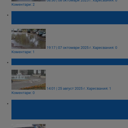
08:36 | 08 октомври 2025 г.
Харесвания: 0
Коментари: 2
Паркингът зад блок "Ангел Гецов" се
превърна в кално езеро
19:17 | 07 октомври 2025 г.
Харесвания: 0
Коментари: 1
Порой в Черноморец
14:01 | 25 август 2025 г.
Харесвания: 1
Коментари: 0
Запушени шахти блокираха движението
на градския транспорт по булевард „Трети
март"