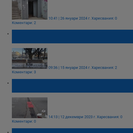
10:41 | 26 януари 2024 г.
Харесвания: 0
Коментари: 2
Водните шахти за поливане в центъра на
Русе вече са заключени
09:36 | 15 януари 2024 г.
Харесвания: 2
Коментари: 3
„Ремонтират“ потрошени шахти със стари
ламарини в Стара Загора
14:13 | 12 декември 2023 г.
Харесвания: 0
Коментари: 0
Русенец: Всеки ден си чупим колите на