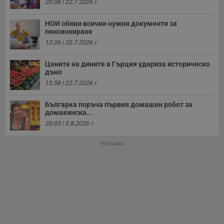
20:08 | 22.7.2026 г.
а
р
у
НОИ обяви всички нужни документи за
з
пенсиониране
з
п
12:26 | 20.7.2026 г.
ASP.NET_SessionId
Сесия
Т
Microsoft
с
Corporation
Цените на дините в Гърция удариха историческо
D
www.dunavmost.com
дъно
п
15:58 | 22.7.2026 г.
и
т
к
Българка поръча първия домашен робот за
п
и
домакинска...
у
20:03 | 5.8.2026 г.
р
к
п
РЕКЛАМА
д
д
п
у
Доставчик
/
Валиден
Валиден
Име
Име
Доставчик
/
Домейн
Описание
Описание
Домейн
Доставчик
/
до
Валиден
до