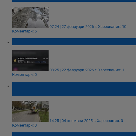
07:24 | 27 февруари 2026 г.
Харесвания: 10
Коментари: 6
Задействаха BG Alert в Гълъбово
08:25 | 22 февруари 2026 г.
Харесвания: 1
Коментари: 0
Община Русе чисти шахтите преди
дъждовете
14:25 | 04 ноември 2025 г.
Харесвания: 3
Коментари: 0
До 250 литра дъжд заляха Русенско за три