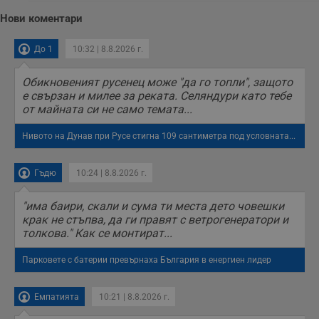
Нови коментари
До 1
10:32 | 8.8.2026 г.
Обикновеният русенец може "да го топли", защото
е свързан и милее за реката. Селяндури като тебе
от майната си не само темата...
Нивото на Дунав при Русе стигна 109 сантиметра под условната...
Гъдю
10:24 | 8.8.2026 г.
"има баири, скали и сума ти места дето човешки
крак не стъпва, да ги правят с ветрогенератори и
толкова." Как се монтират...
Парковете с батерии превърнаха България в енергиен лидер
Емпатията
10:21 | 8.8.2026 г.