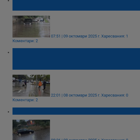
денонощия
07:51 | 09 октомври 2025 г.
Харесвания: 1
Коментари: 2
Пенчо Милков: Работата по
отводняването и почистването след пороя
продължава
22:01 | 08 октомври 2025 г.
Харесвания: 0
Коментари: 2
Потоп в Русе