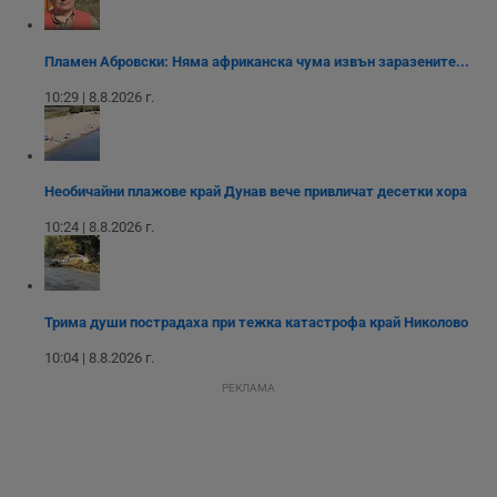
интерфейса на
Youtube.
_sharedID_cst
.dunavmost.com
11
Тази бисквитка се
месеца 4
използва за
Пламен Абровски: Няма африканска чума извън заразените...
седмици
проследяване на
потребителски
взаимодействия и
10:29 | 8.8.2026 г.
ангажираност на
уебсайта за
подобряване на
обслужването и
потребителския
опит.
Необичайни плажове край Дунав вече привличат десетки хора
Gtest
1
Тази бисквитка се
Gemius
10:24 | 8.8.2026 г.
седмица
използва за A/B
.hit.gemius.pl
тестване на
уебсайта чрез
събиране на
данни за
поведението и
Трима души пострадаха при тежка катастрофа край Николово
взаимодействието
на посетителите.
10:04 | 8.8.2026 г.
Той помага за
подобряване на
потребителския
РЕКЛАМА
опит, като
разбира как
потребителите се
ангажират с
различни
елементи на