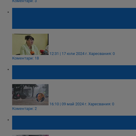
Коментари: 3
РИОСВ - Русе: Подземен свят от тръби и
шахти заобикаля пречиствателната
станция на „Оргахим Резинс"
12:31 | 17 юли 2024 г.
Харесвания: 0
Коментари: 18
Кметът на Плевен: Отводнителната ни
система е стара и компрометирана
16:10 | 09 май 2024 г.
Харесвания: 0
Коментари: 2
Ще отводнят ли скоро асансьорите в
подлеза до зала "Арена"?