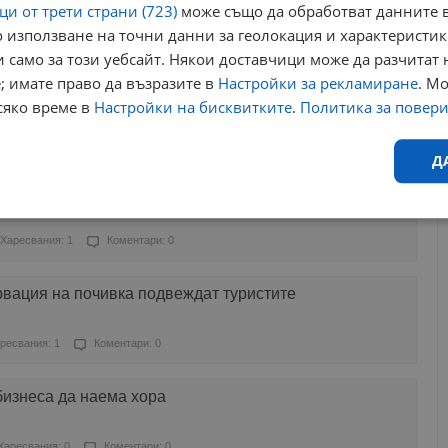
и от трети страни (723)
може също да обработват данните в
 използване на точни данни за геолокация и характеристик
Харесвания: 0
Коментари: 0
 само за този уебсайт. Някои доставчици може да разчитат 
; имате право да възразите в
Настройки за рекламиране
. М
ина има спад на обявите за работа в ИТ сектора
сяко време в
Настройки на бисквитките
.
Политика за повер
Харесвания: 0
Коментари: 0
Д
нтернет "предлагат" заеми от името на чужди банки
Ефективност
Таргетиране
Функционалност
Н
Харесвания: 1
Коментари: 0
рвация на почивка подвеждат туристите
ресвания: 1
Коментари: 0
еобходимо
Ефективност
Таргетиране
Функционалност
Неклас
бизнеса да наема хора
исквитки позволяват основната функционалност на уебсайта, като потребителско
не може да се използва правилно без строго необходими бисквитки.
Харесвания: 0
Коментари: 0