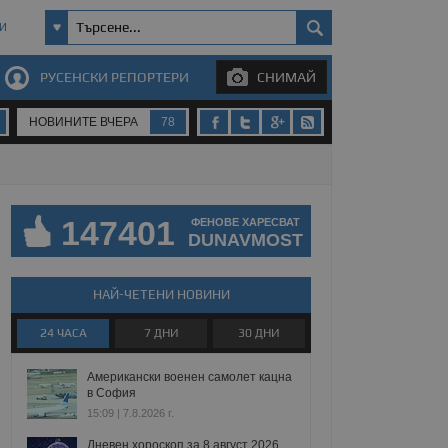
И
РУСЕНСКИ РЕПОРТЕРИ
СНИМАЙ
НОВИНИТЕ ВЧЕРА
78
147401
ФЕНОВЕ ХАРЕСВАТ
DUNAVMOST
НАЙ-ЧЕТЕНИ НОВИНИ
24 ЧАСА
7 ДНИ
30 ДНИ
Американски военен самолет кацна
в София
15:09 | 7.8.2026 г.
Дневен хороскоп за 8 август 2026