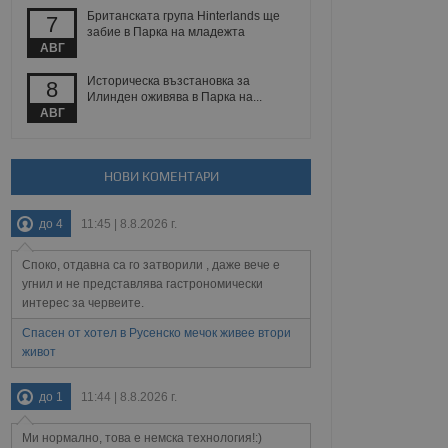
йният потребител може
Британската група Hinterlands ще
7
 уебсайт.
забие в Парка на младежта
АВГ
Историческа възстановка за
8
Описание
Илинден оживява в Парка на...
АВГ
ребителски
елското поведение и
раници на сайта. Тя
яване на сайта. Тя
не на прегледи на
формация, която е
взаимодействат с
НОВИ КОМЕНТАРИ
нкционалност в целия
прекарано на
редпочитанията на
 сайтове; тя може
до 4
11:45 | 8.8.2026 г.
остта на социалните
тора на сайта.
използва новата или
елски взаимодействия
Споко, отдавна са го затворили , даже вече е
нето и потребителския
угнил и не представлява гастрономически
интерес за червеите.
рез събиране на данни
 помага за
Спасен от хотел в Русенско мечок живее втори
отребителите се
живот
тапите на тестване.
тистически данни,
до 1
11:44 | 8.8.2026 г.
 броя на посещенията,
 са били заредени.
елския опит.
Ми нормално, това е немска технология!:)