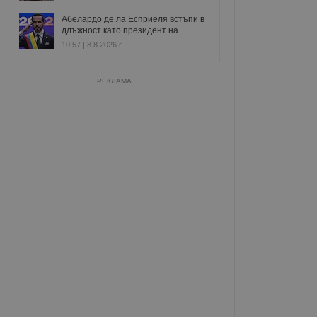
Абелардо де ла Есприеля встъпи в
длъжност като президент на...
10:57 | 8.8.2026 г.
РЕКЛАМА