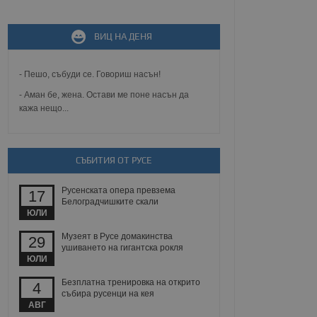
ВИЦ НА ДЕНЯ
не, зададена от уеб
 ASP.NET MVC
спре неразрешеното
т, известно като
- Пешо, събуди се. Говориш насън!
тове. Той не съдържа
щожава при затваряне
- Аман бе, жена. Остави ме поне насън да
кажа нещо...
ение на съгласието на
ст за тяхното
а данни за съгласието
ични политики и
СЪБИТИЯ ОТ РУСЕ
антира, че техните
 сесии.
Русенската опера превзема
аничаване между хората
17
а, за да се правят
Белоградчишките скали
хния уебсайт.
ЮЛИ
Музеят в Русе домакинства
29
сигнализира на
ушиването на гигантска рокля
 на бисквитките,
ЮЛИ
а съответствие и
ндарти и
Безплатна тренировка на открито
4
събира русенци на кея
ck и предоставя
АВГ
требител използва