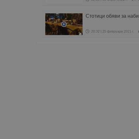
Име
Стотици обяви за наби
__RequestVerificationT
20:32 | 25 февруари 2021 г.
VISITOR_PRIVACY_MET
__cf_bm
receive-cookie-depreca
ASP.NET_SessionId