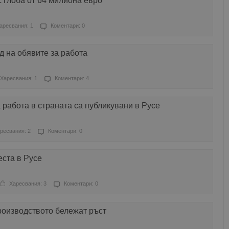
с глоба от 64 милиона евро
аресвания: 1
Коментари: 0
д на обявите за работа
Харесвания: 1
Коментари: 4
 работа в страната са публикувани в Русе
ресвания: 2
Коментари: 0
еста в Русе
Харесвания: 3
Коментари: 0
роизводството бележат ръст