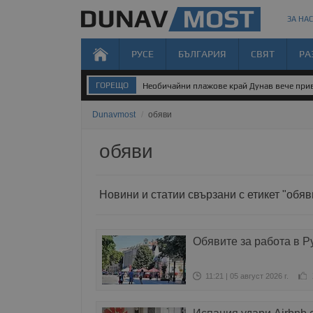
ЗА НАС
РУСЕ
БЪЛГАРИЯ
СВЯТ
РА
ГОРЕЩО
Необичайни плажове край Дунав вече прив
Dunavmost
/
обяви
обяви
Новини и статии свързани с етикет "обяв
Обявите за работа в Р
11:21 | 05 август 2026 г.