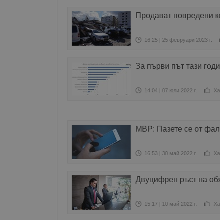
Продават повредени ко
16:25 | 25 февруари 2023 г.
За първи път тази год
14:04 | 07 юли 2022 г.
Ха
МВР: Пазете се от фал
16:53 | 30 май 2022 г.
Ха
Двуцифрен ръст на обя
15:17 | 10 май 2022 г.
Ха