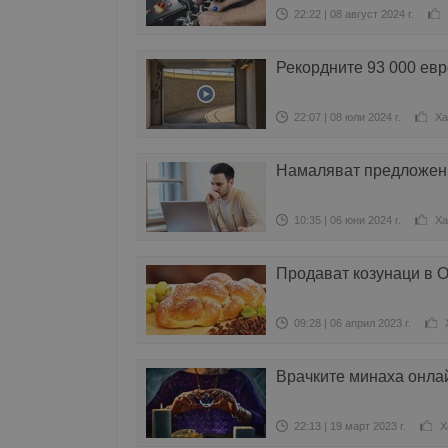
22:22 | 08 август 2024 г.
Рекордните 93 000 евр
22:07 | 08 юли 2024 г.
Ха
Намаляват предложени
10:35 | 06 юни 2024 г.
Ха
Продават козунаци в 
09:28 | 06 април 2023 г.
Врачките минаха онлай
22:13 | 19 март 2023 г.
Х