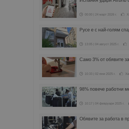
Испания удари Airbnb 
00:00 | 24 март 2026 г.
Х
Русе е с най-голям спа
13:05 | 04 август 2025 г.
Само 3% от обявите за
10:33 | 02 юни 2025 г.
Ха
98% повече работни м
10:17 | 04 февруари 2025 г.
Обявите за работа в п