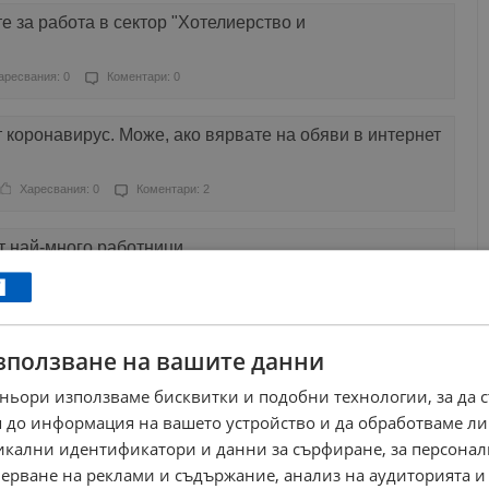
е за работа в сектор "Хотелиерство и
аресвания: 0
Коментари: 0
т коронавирус. Може, ако вярвате на обяви в интернет
Харесвания: 0
Коментари: 2
ят най-много работници
Харесвания: 3
Коментари: 0
зползване на вашите данни
и за дърва за огрев в интернет
ньори използваме бисквитки и подобни технологии, за да 
Харесвания: 1
Коментари: 0
 до информация на вашето устройство и да обработваме ли
никални идентификатори и данни за сърфиране, за персона
зисква във все повече от обявите за работа
ерване на реклами и съдържание, анализ на аудиторията и