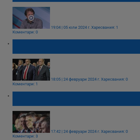
19:04 | 05 юли 2024 г.
Харесвания: 1
Коментари: 0
Делян Пеевски и Джевдет Чакъров са
избрани за съпредседатели на ДПС
18:05 | 24 февруари 2024 г.
Харесвания: 0
Коментари: 1
Конференцията на ДПС се провежда при
драконовски мерки за сигурност
17:42 | 24 февруари 2024 г.
Харесвания: 0
Коментари: 3