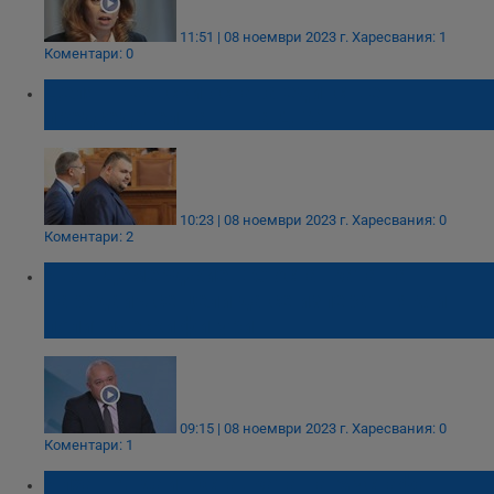
11:51 | 08 ноември 2023 г.
Харесвания: 1
Коментари: 0
Делян Пеевски остава единствен
председател на ПГ на ДПС
10:23 | 08 ноември 2023 г.
Харесвания: 0
Коментари: 2
Иван Демерджиев: С оставката на
Карадайъ се цели да се изперат някои
политически фигури
09:15 | 08 ноември 2023 г.
Харесвания: 0
Коментари: 1
Илхан Андай: Оставката на Мустафа