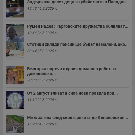
Задържаха десет деца за убийството в Пловдив
з
с
15:43 | 6.8.2026 г.
п
о
р
п
Румен Радев: Търговските дружества обявяват...
н
п
10:46 | 6.8.2026 г.
к
ч
п
Стотици хиляди пенсии ще бъдат намалени, ако...
с
08:14 | 5.8.2026 г.
б
__cf_bm
29
Т
Cloudflare Inc.
минути
с
.twitter.com
Българка поръча първия домашен робот за
59
р
домакинска...
секунди
м
б
20:03 | 5.8.2026 г.
о
у
п
От 2 август влизат в сила нови правила при...
о
и
11:12 | 2.8.2026 г.
т
receive-cookie-deprecation
.hit.gemius.pl
1 година
Т
с
Мъж загина след скок в реката до Къпиновския...
с
15:20 | 4.8.2026 г.
н
н
п