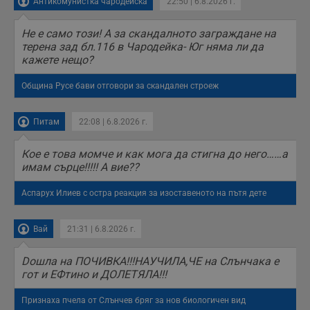
Антикомунистка чародейска
22:50 | 6.8.2026 г.
Не е само този! А за скандалното заграждане на
терена зад бл.116 в Чародейка- Юг няма ли да
кажете нещо?
Община Русе бави отговори за скандален строеж
Питам
22:08 | 6.8.2026 г.
Кое е това момче и как мога да стигна до него……а
имам сърце!!!!! А вие??
Аспарух Илиев с остра реакция за изоставеното на пътя дете
Вай
21:31 | 6.8.2026 г.
Doшла на ПОЧИВКА!!!НАУЧИЛА,ЧЕ на Слънчака е
гот и ЕФтино и ДОЛЕТЯЛА!!!
Признаха пчела от Слънчев бряг за нов биологичен вид