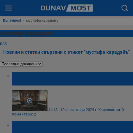
Dunavmost
/
мустафа карадайъ
мустафа карадайъ
RSS
Новини и статии свързани с етикет "мустафа карадайъ"
Показаха отвътре още един луксозен
имот, обитаван от Ахмед Доган
14:13 | 10 септември 2024 г.
Харесвания: 0
Коментари: 2
Корман Исмаилов: Пеевски си помисли, че
ДПС е фирма, дните му са преброени