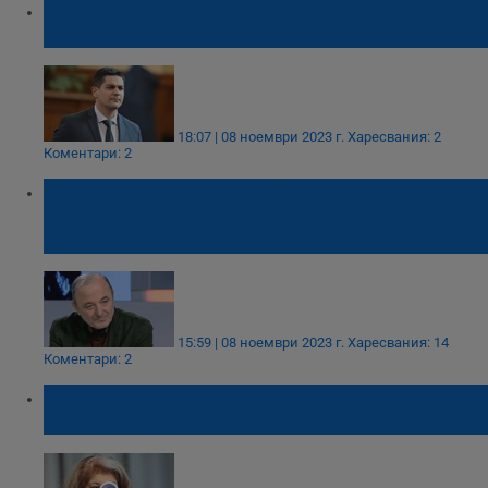
Радостин Василев: Мустафа Карадайъ
тъкмо научи български и те го смениха
18:07 | 08 ноември 2023 г.
Харесвания: 2
Коментари: 2
Николай Михайлов: Делян Пеевски ще
завоюва власт под ръководството на
Доган
15:59 | 08 ноември 2023 г.
Харесвания: 14
Коментари: 2
Илияна Йотова: Стана навик на
правителството да търси вината в другите