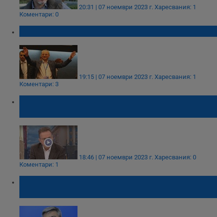
20:31 | 07 ноември 2023 г.
Харесвания: 1
Коментари: 0
Ахмед Доган застава начело на ДПС
19:15 | 07 ноември 2023 г.
Харесвания: 1
Коментари: 3
Иван Сотиров: Оставката на Карадайъ е
решена от Ахмед Доган
18:46 | 07 ноември 2023 г.
Харесвания: 0
Коментари: 1
Мустафа Карадайъ подаде оставка като
лидер на ДПС