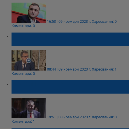
16:53 | 09 ноември 2023 г.
Харесвания: 0
Коментари: 0
Стоян Михалев: Ние правителство с
Пеевски не сме договаряли
08:44 | 09 ноември 2023 г.
Харесвания: 1
Коментари: 0
Може ли Делян Пеевски еднолично да
стане председател на ДПС?
19:51 | 08 ноември 2023 г.
Харесвания: 0
Коментари: 1