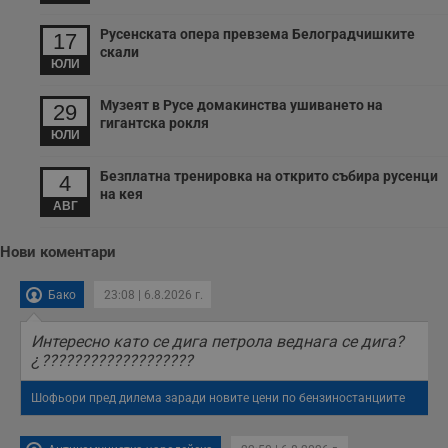
Русенската опера превзема Белоградчишките
17
скали
ЮЛИ
Музеят в Русе домакинства ушиването на
29
гигантска рокля
ЮЛИ
Безплатна тренировка на открито събира русенци
4
на кея
АВГ
Нови коментари
Бако
23:08 | 6.8.2026 г.
Интересно като се дига петрола веднага се дига?
¿???????????????????
Шофьори пред дилема заради новите цени по бензиностанциите