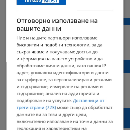
21:01 | 13 юни 2023 г.
Харесвания: 2
Коментари: 0
Отговорно използване на
Сърби, боли, драго ми е
вашите данни
Ние и нашите партньори използваме
бисквитки и подобни технологии, за да
17:39 | 08 юни 2023 г.
Харесвания: 1
съхраняваме и получаваме достъп до
Коментари: 1
информация на вашето устройство и да
Делян Пеевски: Умнокрасивите не могат
обработваме лични данни, като вашия IP
да ни налагат нищо!
адрес, уникални идентификатори и данни
за сърфиране, за персонализирани реклами
и съдържание, измерване на реклами и
съдържание, анализ на аудиторията и
13:04 | 08 юни 2023 г.
Харесвания: 0
подобряване на услугите.
Доставчици от
Коментари: 0
трети страни (723)
може също да обработват
Делян Пеевски: Всички трябва да
данните ви за тези и други цели,
разберат къде се намират и да кацнат в
включително използване на точни данни за
парламента
геолокация и характеристики на