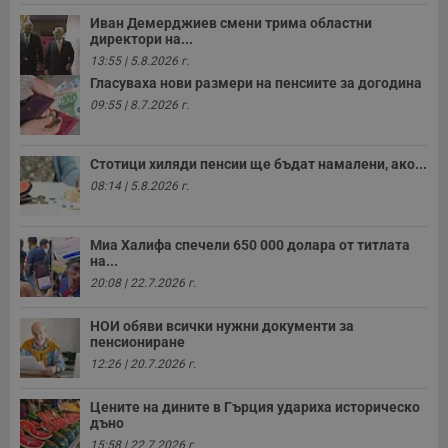
б
п
Иван Демерджиев смени трима областни
с
директори на...
о
13:55 | 5.8.2026 г.
с
а
Гласуваха нови размери на пенсиите за догодина
р
09:55 | 8.7.2026 г.
у
з
з
п
Стотици хиляди пенсии ще бъдат намалени, ако...
ASP.NET_SessionId
Сесия
Т
Microsoft
08:14 | 5.8.2026 г.
с
Corporation
D
www.dunavmost.com
п
и
Миа Халифа спечели 650 000 долара от титлата
т
на...
к
п
20:08 | 22.7.2026 г.
и
у
р
НОИ обяви всички нужни документи за
к
пенсиониране
п
д
12:26 | 20.7.2026 г.
д
п
у
Цените на дините в Гърция удариха историческо
дъно
15:58 | 22.7.2026 г.