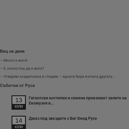
Виц на деня
– Много е жега!
– Е, колко пък да е жега?
– Отварям хладилника и гледам – едната бира изпила другата...
Събития от Русе
Гигантски костилки и семена превземат залите на
13
Екомузея в...
ЮЛИ
Джаз под звездите с Биг Бенд Русе
14
ЮЛИ