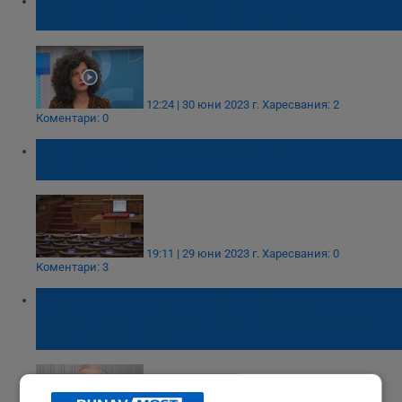
важна стъпка в управлението
12:24 | 30 юни 2023 г.
Харесвания: 2
Коментари: 0
Внасят декларация за членство на
Украйна в НАТО
19:11 | 29 юни 2023 г.
Харесвания: 0
Коментари: 3
Осман Октай: Доган извади Делян
Пеевски от фризера заради задължения
към ТЕЦ "Варна"