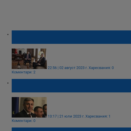
Мустафа Карадайъ гостува на турския
външен министър
22:56 | 02 август 2023 г.
Харесвания: 0
Коментари: 2
Мустафа Карадайъ: Слави Трифонов да
дойде, не да праща SMS-и
13:17 | 21 юли 2023 г.
Харесвания: 1
Коментари: 0
Журналист: ДПС присъства на всяка