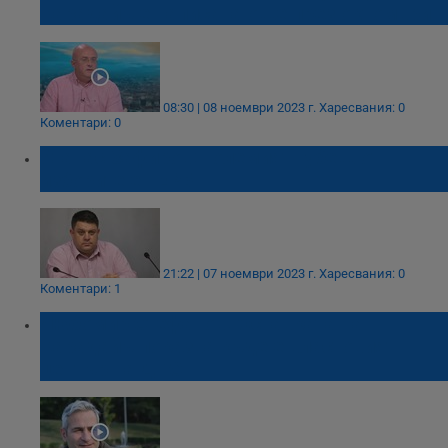
Карадайъ е написана още през октомври
08:30 | 08 ноември 2023 г.
Харесвания: 0
Коментари: 0
Атанас Зафиров: Големият губещ от
изборите е ГЕРБ
21:22 | 07 ноември 2023 г.
Харесвания: 0
Коментари: 1
Любомир Стефанов: Оставката на
Карадайъ показва къде е властовият
център на ДПС