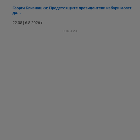
потребителите се
ангажират с
Георги Близнашки: Предстоящите президентски избори могат
различни
да...
елементи на
уебсайта по
22:38 | 6.8.2026 г.
време на етапите
на тестване.
РЕКЛАМА
Gdyn
1 година
Тази бисквитка се
Gemius
използва за
.hit.gemius.pl
събиране на
анонимни
статистически
данни, свързани с
посещенията в
уебсайта на
потребителя, като
броя на
посещенията,
средното време,
прекарано на
уебсайта и какви
страници са били
заредени. Целта е
да се подобри
съдържанието на
сайта и
потребителския
опит.
Gdynp
1 година
Тази бисквитка се
Gemius
използва с цел
.hit.gemius.pl