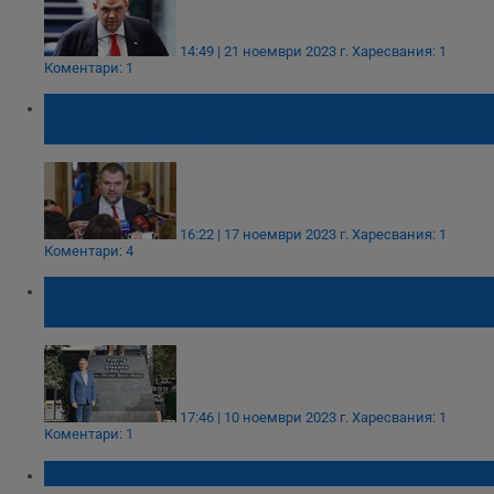
14:49 | 21 ноември 2023 г.
Харесвания: 1
Коментари: 1
Делян Пеевски: Кандидатирам се за
председател на ДПС
16:22 | 17 ноември 2023 г.
Харесвания: 1
Коментари: 4
Мустафа Карадайъ почете паметта на
Ататюрк дни след оставката си
17:46 | 10 ноември 2023 г.
Харесвания: 1
Коментари: 1
Още една оставка по върховете на ДПС