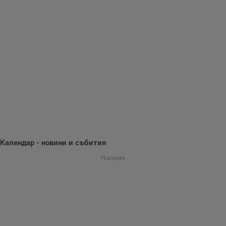
събиране на
информация за
потребителското
поведение и
предпочитания.
Тази информация
се използва, за да
се оптимизира
представянето на
уебсайта и да
направят
рекламните
съобщения по-
важни за
потребителя.
Календар - новини и събития
РЕКЛАМА