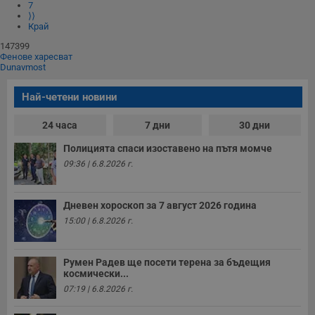
п
7
и
⟩⟩
п
Край
A
т
147399
е
Фенове харесват
д
Dunavmost
н
п
с
Най-четени новини
у
и
ф
24 часа
7 дни
30 дни
н
м
Полицията спаси изоставено на пътя момче
Т
и
09:36 | 6.8.2026 г.
п
у
з
б
Дневен хороскоп за 7 август 2026 година
VISITOR_PRIVACY_METADATA
5 месеца
Т
15:00 | 6.8.2026 г.
YouTube
4
с
.youtube.com
седмици
с
с
п
Румен Радев ще посети терена за бъдещия
и
космически...
п
07:19 | 6.8.2026 г.
т
в
с