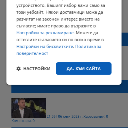
устройството. Вашият избор важи само за
този уебсайт. Някои доставчици може да
разчитат на законен интерес вместо на
12:56 | 08 юни 2023 г.
Харесвания: 0
съгласие; имате право да възразите в
Коментари: 0
Настройки за рекламиране
. Можете да
Слави Василев: Няма как да бъде
оттеглите съгласието си по всяко време в
устойчиво това правителство
Настройки на бисквитките
.
Политика за
поверителност
НАСТРОЙКИ
ДА, КЪМ САЙТА
23:07 | 07 юни 2023 г.
Харесвания: 1
Коментари: 2
Милен Желев: Предстоят интересни
Строго
Ефективност
разкрития, от които не ни чака нищо добро
необходимо
Таргетиране
Функционалност
21:59 | 06 юни 2023 г.
Харесвания: 0
Коментари: 0