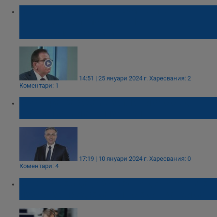
Гюнер Тахир: Един от тези, които най-
много се възползваха от Иван Гешев,
беше Делян Пеевски
14:51 | 25 януари 2024 г.
Харесвания: 2
Коментари: 1
Мустафа Карадайъ заплаши със съд
журналисти и анализатори
17:19 | 10 януари 2024 г.
Харесвания: 0
Коментари: 4
ДПС провежда „абсолютно демократичен
избор“ за председател - с един кандидат