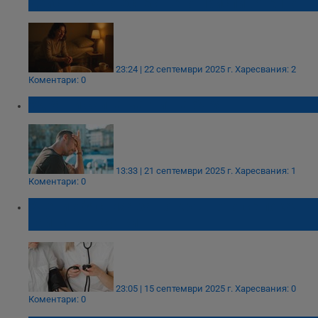
действа като естествено приспивателно
23:24 | 22 септември 2025 г.
Харесвания: 2
Коментари: 0
Удря ни силна магнитна буря
13:33 | 21 септември 2025 г.
Харесвания: 1
Коментари: 0
Учени обясниха защо кръвното се покачва
най-много сутрин
23:05 | 15 септември 2025 г.
Харесвания: 0
Коментари: 0