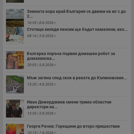
Строго необходимите бисквитки позволяват основната
Земната кора край България се движи на юг с до
функционалност на уебсайта, като потребителско
2...
влизане и управление на акаунта. Уебсайтът не може да
16:35 | 8.8.2026 г.
се използва правилно без строго необходими
бисквитки.
Стотици хиляди пенсии ще бъдат намалени, ако...
08:14 | 5.8.2026 г.
Валиден
Име
Доставчик
/
Домейн
О
до
__RequestVerificationToken
Сесия
Т
Microsoft
Българка поръча първия домашен робот за
п
Corporation
домакинска...
ф
www.dunavmost.com
з
20:03 | 5.8.2026 г.
п
и
п
Мъж загина след скок в реката до Къпиновския...
A
15:20 | 4.8.2026 г.
т
е
д
н
п
Иван Демерджиев смени трима областни
с
директори на...
у
13:55 | 5.8.2026 г.
и
ф
н
Георги Рачев: Горещини до второ пришествие
м
Т
10:15 | 7.8.2026 г.