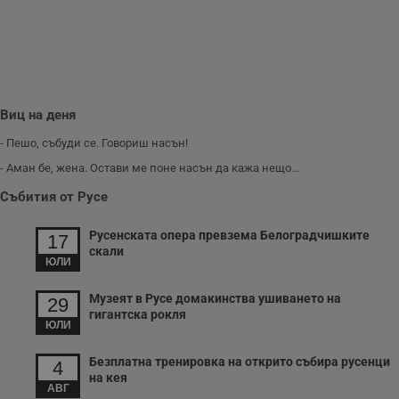
потребителя, като
броя на
посещенията,
средното време,
прекарано на
уебсайта и какви
страници са били
заредени. Целта е
да се подобри
Виц на деня
съдържанието на
сайта и
- Пешо, събуди се. Говориш насън!
потребителския
опит.
- Аман бе, жена. Остави ме поне насън да кажа нещо...
Gdynp
1 година
Тази бисквитка се
Gemius
Събития от Русе
използва с цел
.hit.gemius.pl
събиране на
информация за
Русенската опера превзема Белоградчишките
потребителското
17
поведение и
скали
предпочитания.
ЮЛИ
Тази информация
се използва, за да
Музеят в Русе домакинства ушиването на
се оптимизира
29
представянето на
гигантска рокля
уебсайта и да
ЮЛИ
направят
рекламните
съобщения по-
Безплатна тренировка на открито събира русенци
4
важни за
на кея
потребителя.
АВГ