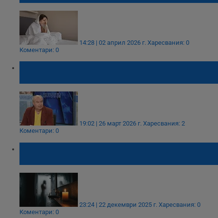
14:28 | 02 април 2026 г.
Харесвания: 0
Коментари: 0
Д-р Веселин Герев: Смяната на времето
вдига сутрешните катастрофи с 30%
19:02 | 26 март 2026 г.
Харесвания: 2
Коментари: 0
Експерти препоръчват "тъмен душ" за по-
здрав сън
23:24 | 22 декември 2025 г.
Харесвания: 0
Коментари: 0