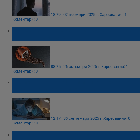
18:29 | 02 ноември 2025 г.
Харесвания: 1
Коментари: 0
От решаващо значение за здравето ни е
кога си пием кафето
08:25 | 26 октомври 2025 г.
Харесвания: 1
Коментари: 0
Изследване: Телефони и спорт вечер не
пречат на младежите да спят
12:17 | 30 септември 2025 г.
Харесвания: 0
Коментари: 0
Затоплянето на краката преди сън