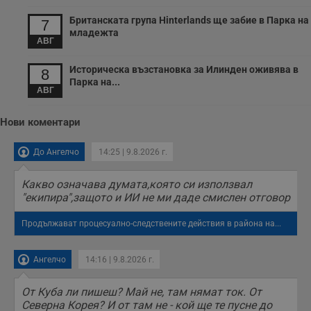
Британската група Hinterlands ще забие в Парка на
7
младежта
АВГ
Историческа възстановка за Илинден оживява в
8
Парка на...
АВГ
Нови коментари
До Ангелчо
14:25 | 9.8.2026 г.
Какво означава думата,която си използвал
"екипира",защото и ИИ не ми даде смислен отговор
Продължават процесуално-следствените действия в района на...
Ангелчо
14:16 | 9.8.2026 г.
От Куба ли пишеш? Май не, там нямат ток. От
Северна Корея? И от там не - кой ще те пусне до