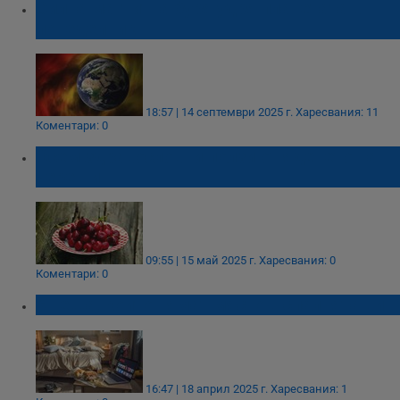
Силна магнитна буря удря планетата в
понеделник
18:57 | 14 септември 2025 г.
Харесвания: 11
Коментари: 0
Осем здравословни ползи от яденето на
череши
09:55 | 15 май 2025 г.
Харесвания: 0
Коментари: 0
6 неща, които нямат място в спалнята ви
16:47 | 18 април 2025 г.
Харесвания: 1