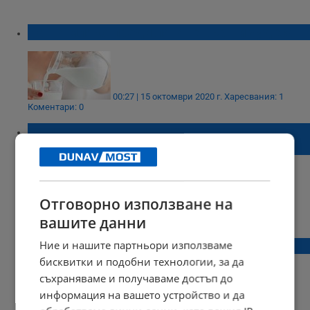
Чаша мляко преди лягане върши чудеса
00:27 | 15 октомври 2020 г.
Харесвания: 1
Коментари: 0
За по-добър сън променете начина си на
хранене
Отговорно използване на
19:07 | 04 септември 2019 г.
Харесвания: 0
вашите данни
Коментари: 0
Ние и нашите партньори използваме
7 храни за спокоен сън
бисквитки и подобни технологии, за да
съхраняваме и получаваме достъп до
информация на вашето устройство и да