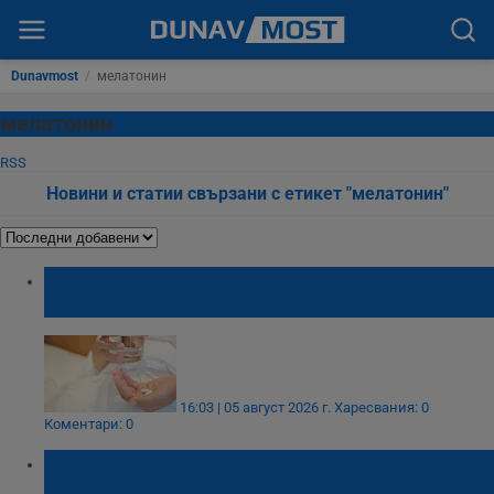
Dunavmost
/
мелатонин
мелатонин
RSS
Новини и статии свързани с етикет "мелатонин"
Мелатонин или магнезий: Кое помага
повече при безсъние
16:03 | 05 август 2026 г.
Харесвания: 0
Коментари: 0
Шест неочаквани причини да се будите
уморени след сън