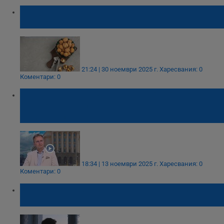
Проучване: Орехите подобряват
значително качеството на съня
21:24 | 30 ноември 2025 г.
Харесвания: 0
Коментари: 0
Доц. Росен Калпачки: Магнитните бури
увеличават риска от депресии и
самоубийства
18:34 | 13 ноември 2025 г.
Харесвания: 0
Коментари: 0
Учени обясниха защо настъпва зимната
тъга