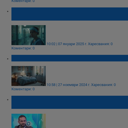
Коментари: 0
Нощните смени увеличават риска от
инфаркт
10:02 | 07 януари 2025 г.
Харесвания: 0
Коментари: 0
Защо е полезно да спим на студено
10:58 | 27 ноември 2024 г.
Харесвания: 0
Коментари: 0
Д-р Петър Чипев: Зимното часово време
носи по-малко рискове за здравето