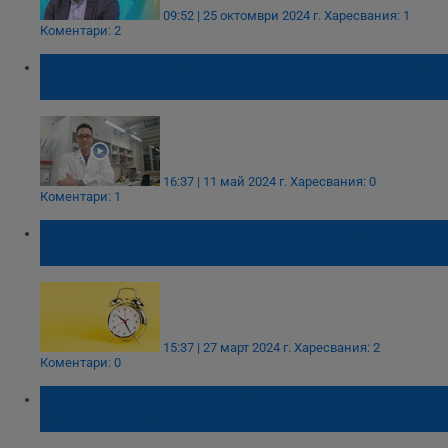
09:52 | 25 октомври 2024 г.
Харесвания: 1
Коментари: 2
Д-р Аспарух Илиев: Предстои пробив при
ваксините срещу рак
16:37 | 11 май 2024 г.
Харесвания: 0
Коментари: 1
Учени: Смяната на времето увеличава
смъртността
15:37 | 27 март 2024 г.
Харесвания: 2
Коментари: 0
Може ли да приемаме мелатонин, без да
си навредим?