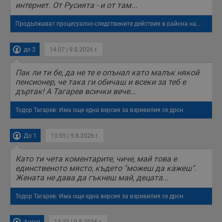
интернет. От Русията - и от там...
Продължават процесуално-следствените действия в района на...
до 2
14:07 | 9.8.2026 г.
Пак ли ти бе, да не те е опънал като малък някой
пенсионер, че така ги обичаш и всеки за теб е
дъртак! А Тагарев всички вече...
Тодор Тагарев: Има още една версия за взривилия се дрон
До 1
13:55 | 9.8.2026 г.
Като ти чета коментарите, чиче, май това е
единственото място, където "можеш да кажеш".
Жената не дава да гъкнеш май, децата...
Тодор Тагарев: Има още една версия за взривилия се дрон
Ангел
13:32 | 9.8.2026 г.