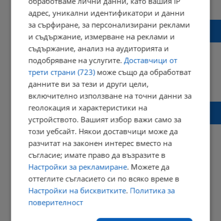
обработваме лични данни, като вашия IP
22:39 | 13 февруари 2019 г.
Харесвания: 0
Коментари: 0
адрес, уникални идентификатори и данни
Нощните смени повишават риска от
за сърфиране, за персонализирани реклами
развитие на рак
и съдържание, измерване на реклами и
съдържание, анализ на аудиторията и
подобряване на услугите.
Доставчици от
трети страни (723)
може също да обработват
11:59 | 06 декември 2016 г.
Харесвания: 1
данните ви за тези и други цели,
Коментари: 0
включително използване на точни данни за
Какъв плод да хапнем, за да заспим
геолокация и характеристики на
лесно?
устройството. Вашият избор важи само за
този уебсайт. Някои доставчици може да
разчитат на законен интерес вместо на
съгласие; имате право да възразите в
01:37 | 09 септември 2016 г.
Харесвания: 0
Настройки за рекламиране
. Можете да
Коментари: 0
оттеглите съгласието си по всяко време в
Начало
Настройки на бисквитките
.
Политика за
⟨⟨
1
поверителност
⟩⟩
Край