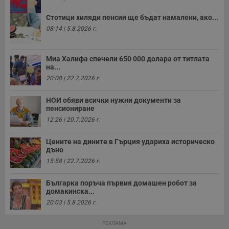
и
п
у
Стотици хиляди пенсии ще бъдат намалени, ако...
з
08:14 | 5.8.2026 г.
б
VISITOR_PRIVACY_METADATA
5 месеца
Т
YouTube
4
с
.youtube.com
Миа Халифа спечели 650 000 долара от титлата
седмици
с
на...
с
п
20:08 | 22.7.2026 г.
и
п
т
НОИ обяви всички нужни документи за
в
пенсиониране
с
з
12:26 | 20.7.2026 г.
с
п
о
Цените на дините в Гърция удариха историческо
р
дъно
п
н
15:58 | 22.7.2026 г.
п
к
ч
Българка поръча първия домашен робот за
п
домакинска...
с
20:03 | 5.8.2026 г.
б
__cf_bm
29
Т
Cloudflare Inc.
РЕКЛАМА
минути
с
.twitter.com