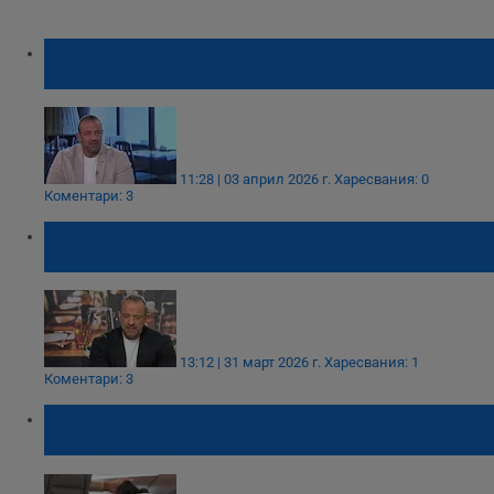
Ричард Алибегов: Продукт от 5 лева вече
струва 5 евро
11:28 | 03 април 2026 г.
Харесвания: 0
Коментари: 3
Ричард Алибегов: Ресторантите фалират
без връщане на 9% ДДС
13:12 | 31 март 2026 г.
Харесвания: 1
Коментари: 3
Бизнесът в Русе отчита масови фалити в
транспортния сектор