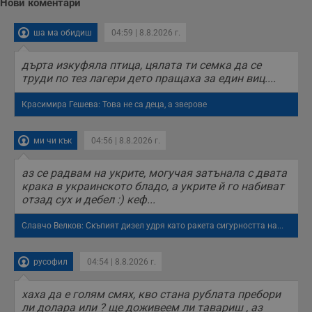
Нови коментари
ша ма обидиш
04:59 | 8.8.2026 г.
дърта изкуфяла птица, цялата ти семка да се
труди по тез лагери дето пращаха за един виц....
Красимира Гешева: Това не са деца, а зверове
ми чи кък
04:56 | 8.8.2026 г.
аз се радвам на укрите, могучая затънала с двата
крака в украинското бладо, а укрите й го набиват
отзад сух и дебел :) кеф...
Славчо Велков: Скъпият дизел удря като ракета сигурността на...
русофил
04:54 | 8.8.2026 г.
хаха да е голям смях, кво стана рублата пребори
ли долара или ? ще доживеем ли тавариш , аз