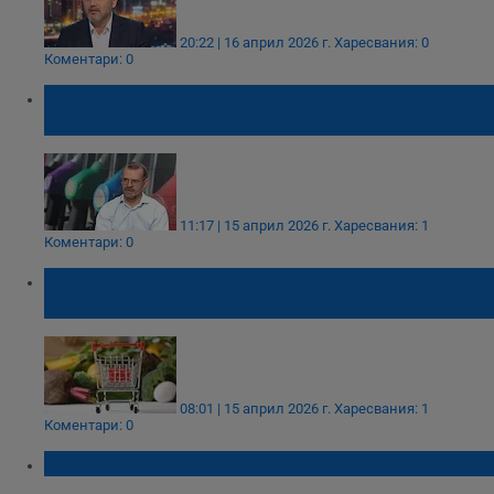
20:22 | 16 април 2026 г.
Харесвания: 0
Коментари: 0
Боян Рашев: Идва енергиен локдаун,
бензиностанциите остават без гориво
11:17 | 15 април 2026 г.
Харесвания: 1
Коментари: 0
НАП глоби с 1 милион евро стотици
търговци преди Великден
08:01 | 15 април 2026 г.
Харесвания: 1
Коментари: 0
Дизелът гони 1,80 евро по колонките у нас