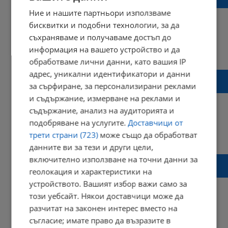
чувствително поскъпване на храните
Ние и нашите партньори използваме
бисквитки и подобни технологии, за да
съхраняваме и получаваме достъп до
информация на вашето устройство и да
09:34 | 29 март 2026 г.
Харесвания: 2
Коментари: 0
обработваме лични данни, като вашия IP
адрес, уникални идентификатори и данни
Светослав Бенчев: Тази петролна криза
за сърфиране, за персонализирани реклами
бие шока от 70-те
и съдържание, измерване на реклами и
съдържание, анализ на аудиторията и
подобряване на услугите.
Доставчици от
трети страни (723)
може също да обработват
17:27 | 28 март 2026 г.
Харесвания: 0
Коментари: 0
данните ви за тези и други цели,
включително използване на точни данни за
Политиците лъжат най-много преди
избори
геолокация и характеристики на
устройството. Вашият избор важи само за
този уебсайт. Някои доставчици може да
разчитат на законен интерес вместо на
съгласие; имате право да възразите в
16:15 | 20 март 2026 г.
Харесвания: 0
Коментари: 1