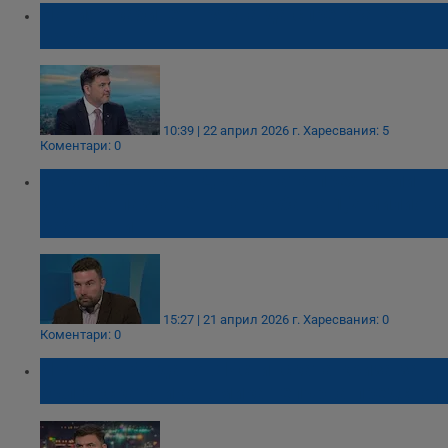
Новият кабинет трябва да спре кранчето
на МВР
10:39 | 22 април 2026 г.
Харесвания: 5
Коментари: 0
Аркади Шарков: Държавата прехвърли
здравеопазването на гърба на 1,7 милиона
работещи
15:27 | 21 април 2026 г.
Харесвания: 0
Коментари: 0
Лъчезар Богданов: Истинската криза за
българската икономика тепърва предстои