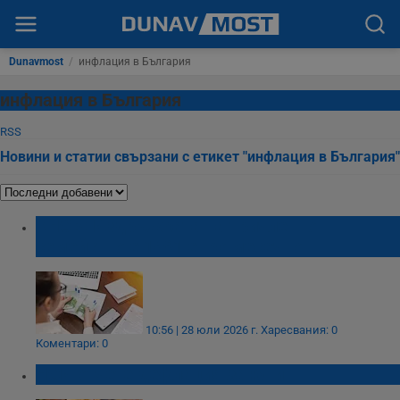
Dunavmost
/
инфлация в България
инфлация в България
RSS
Новини и статии свързани с етикет "инфлация в България"
КНСБ: Издръжката на тричленно
семейство е 1491 евро месечно
10:56 | 28 юли 2026 г.
Харесвания: 0
Коментари: 0
НСИ отчете дефлация за юни