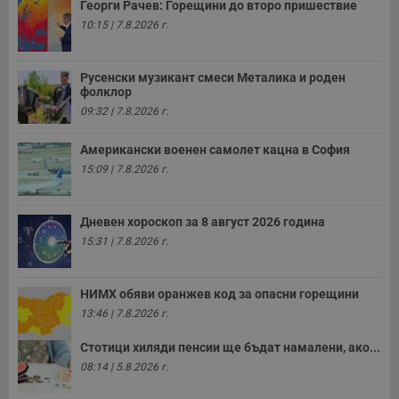
Георги Рачев: Горещини до второ пришествие
п
с
10:15 | 7.8.2026 г.
у
и
ф
н
Русенски музикант смеси Металика и роден
м
фолклор
Т
и
09:32 | 7.8.2026 г.
п
у
з
Американски военен самолет кацна в София
б
15:09 | 7.8.2026 г.
VISITOR_PRIVACY_METADATA
5 месеца
Т
YouTube
4
с
.youtube.com
седмици
с
Дневен хороскоп за 8 август 2026 година
с
п
15:31 | 7.8.2026 г.
и
п
т
в
НИМХ обяви оранжев код за опасни горещини
с
з
13:46 | 7.8.2026 г.
с
п
Стотици хиляди пенсии ще бъдат намалени, ако...
о
р
08:14 | 5.8.2026 г.
п
н
п