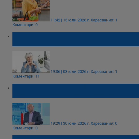
11:42 | 15 юли 2026 г.
Харесвания: 1
Коментари: 0
Бедност връща българските пенсионери
на пазара на труда
19:36 | 03 юли 2026 г.
Харесвания: 1
Коментари: 11
Любомир Каримански: Не бих предложил
бюджет с толкова високи разходи
19:29 | 30 юни 2026 г.
Харесвания: 0
Коментари: 0
Николай Милчев: Властта мисли народа за