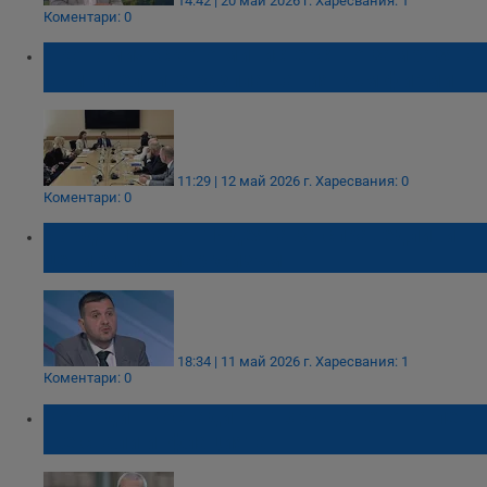
14:42 | 20 май 2026 г.
Харесвания: 1
Коментари: 0
Икономическото министерство замразява
съмнителните разплащания към фирми
11:29 | 12 май 2026 г.
Харесвания: 0
Коментари: 0
Йордан Иванов: Идеята за справедливи
цени е чист марксизъм
18:34 | 11 май 2026 г.
Харесвания: 1
Коментари: 0
Костадин Костадинов: Връщането на лева
ще свали инфлацията