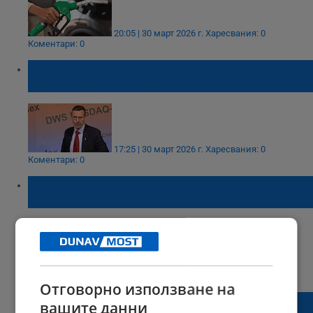
20:05 | 30 март 2026 г.
Харесвания: 0
Коментари: 0
Боян Иванчев: Инфлацията в България
излиза извън контрола на БНБ
17:25 | 30 март 2026 г.
Харесвания: 0
Коментари: 0
Румен Радев: Прибързаното евро донесе
инфлация в българските села
15:44 | 29 март 2026 г.
Харесвания: 3
Коментари: 0
Отговорно използване на
Николай Вълканов: Няма риск от
вашите данни