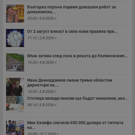
к
Българка поръча първия домашен робот за
ч
домакинска...
п
с
20:03 | 5.8.2026 г.
б
__cf_bm
29
Т
Cloudflare Inc.
От 2 август влизат в сила нови правила при...
минути
с
.twitter.com
59
р
11:12 | 2.8.2026 г.
секунди
м
б
о
у
Мъж загина след скок в реката до Къпиновския...
п
15:20 | 4.8.2026 г.
о
и
т
Иван Демерджиев смени трима областни
receive-cookie-deprecation
.hit.gemius.pl
1 година
Т
с
директори на...
с
13:55 | 5.8.2026 г.
н
н
Стотици хиляди пенсии ще бъдат намалени, ако...
п
08:14 | 5.8.2026 г.
б
п
с
о
Миа Халифа спечели 650 000 долара от титлата
с
а
на...
р
20:08 | 22.7.2026 г.