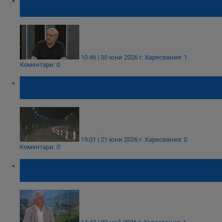
идиоти
10:46 | 30 юни 2026 г.
Харесвания: 1
Коментари: 0
Поръчката за тунел „Траянови врата“ е
прекратена
19:01 | 21 юни 2026 г.
Харесвания: 0
Коментари: 0
Пламен Димитров: Банките помпат
инфлацията с кредити