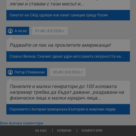
лягам и ставам с тази мисъл и...
Сенатът на САЩ одобри нов пакет санкции срещу Русия
А не ве
01:48 | 8.8.2026 г.
Радвайте се пак на проклетите американци!
Славчо Велков: Скъпият дизел удря като ракета сигурността на...
Петър Плевенски
00:49 | 8.8.2026 г.
Панелите и малки генератори до 100 коловата
например трябва да бъдат давани , раздавани на
физически лица и малки юридич лица...
Парковете с батерии превърнаха България в енергиен лидер
Виж всички коментари
ЗА НАС
НОВИНИ
КОМЕНТАРИ