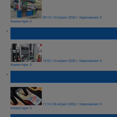
09:14 | 14 април 2026 г.
Харесвания: 0
Коментари: 0
България запази второ място по най-
евтини горива в Европа
19:32 | 10 април 2026 г.
Харесвания: 0
Коментари: 0
Фирмите отчитат по-скъпи суровини след
влизането в еврозоната
11:15 | 06 април 2026 г.
Харесвания: 0
Коментари: 0