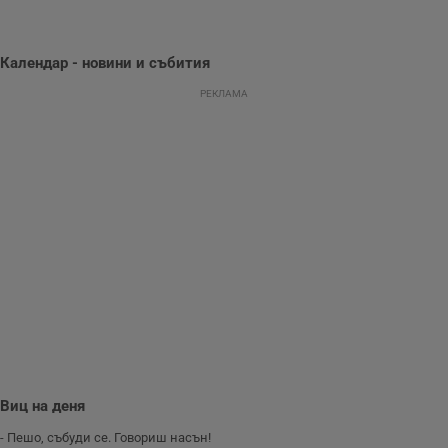
се оптимизира
представянето на
уебсайта и да
направят
Календар - новини и събития
рекламните
съобщения по-
важни за
РЕКЛАМА
потребителя.
Виц на деня
- Пешо, събуди се. Говориш насън!