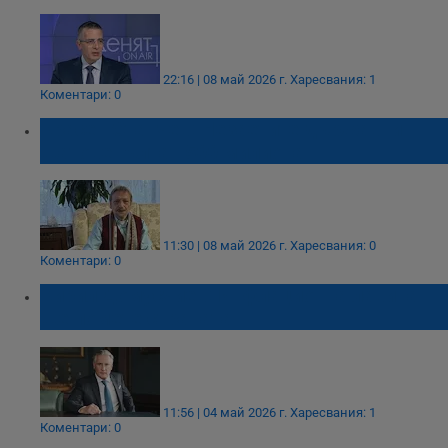
22:16 | 08 май 2026 г.
Харесвания: 1
Коментари: 0
Красен Станчев: Незаетите държавни
щатове гълтат 500 милиона
11:30 | 08 май 2026 г.
Харесвания: 0
Коментари: 0
Кирил Домусчиев: Инфлационна лавина
ще помете страната
11:56 | 04 май 2026 г.
Харесвания: 1
Коментари: 0