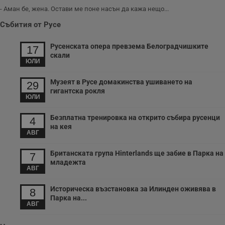
- Аман бе, жена. Остави ме поне насън да кажа нещо...
Събития от Русе
Русенската опера превзема Белоградчишките
17
скали
ЮЛИ
Музеят в Русе домакинства ушиването на
29
гигантска рокля
ЮЛИ
Безплатна тренировка на открито събира русенци
4
на кея
АВГ
Британската група Hinterlands ще забие в Парка на
7
младежта
АВГ
Историческа възстановка за Илинден оживява в
8
Парка на...
АВГ