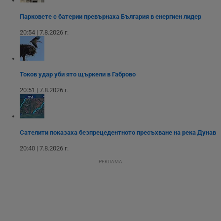
месеца 4
използва за
седмици
проследяване на
потребителски
Парковете с батерии превърнаха България в енергиен лидер
взаимодействия и
ангажираност на
20:54 | 7.8.2026 г.
уебсайта за
подобряване на
обслужването и
потребителския
опит.
Токов удар уби ято щъркели в Габрово
Gtest
1
Тази бисквитка се
Gemius
седмица
използва за A/B
.hit.gemius.pl
20:51 | 7.8.2026 г.
тестване на
уебсайта чрез
събиране на
данни за
поведението и
взаимодействието
Сателити показаха безпрецедентното пресъхване на река Дунав
на посетителите.
Той помага за
подобряване на
20:40 | 7.8.2026 г.
потребителския
опит, като
РЕКЛАМА
разбира как
потребителите се
ангажират с
различни
елементи на
уебсайта по
време на етапите
на тестване.