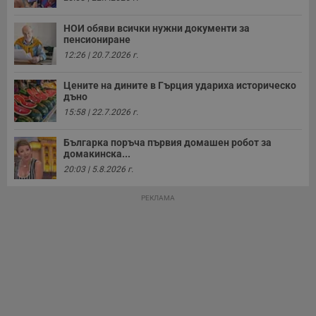
у
з
з
НОИ обяви всички нужни документи за
п
пенсиониране
ASP.NET_SessionId
Сесия
Т
Microsoft
12:26 | 20.7.2026 г.
с
Corporation
D
www.dunavmost.com
п
Цените на дините в Гърция удариха историческо
и
дъно
т
к
15:58 | 22.7.2026 г.
п
и
у
Българка поръча първия домашен робот за
р
домакинска...
к
п
20:03 | 5.8.2026 г.
д
д
п
РЕКЛАМА
у
Доставчик
/
Валиден
Валиден
Име
Име
Доставчик
/
Домейн
Описание
Описание
Домейн
Доставчик
/
до
Валиден
до
Име
Описание
Домейн
до
_sharedID
__Secure-
.dunavmost.com
.youtube.com
11
Тази бисквитка се
5 месеца
ROLLOUT_TOKEN
месеца 4
използва, за да се
4