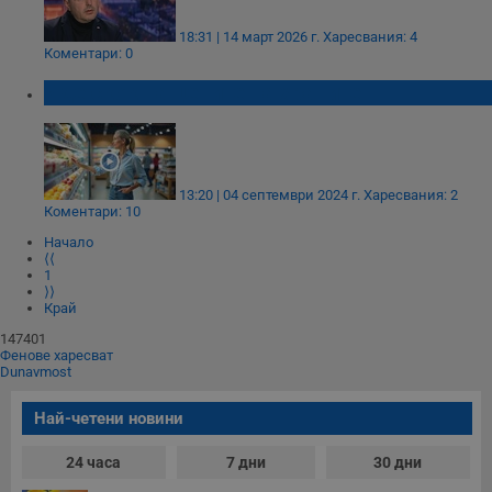
18:31 | 14 март 2026 г.
Харесвания: 4
Коментари: 0
Строго необходимо
Ефективност
Иде скок на цените на храните
Таргетиране
Функционалност
Некласифицирани
Строго необходимите бисквитки позволяват основната
функционалност на уебсайта, като потребителско
13:20 | 04 септември 2024 г.
Харесвания: 2
влизане и управление на акаунта. Уебсайтът не може да
Коментари: 10
се използва правилно без строго необходими
бисквитки.
Начало
⟨⟨
Валиден
1
Име
Доставчик
/
Домейн
О
до
⟩⟩
Край
__RequestVerificationToken
Сесия
Т
Microsoft
п
Corporation
147401
ф
www.dunavmost.com
Фенове харесват
з
Dunavmost
п
и
п
Най-четени новини
A
т
е
24 часа
7 дни
30 дни
д
н