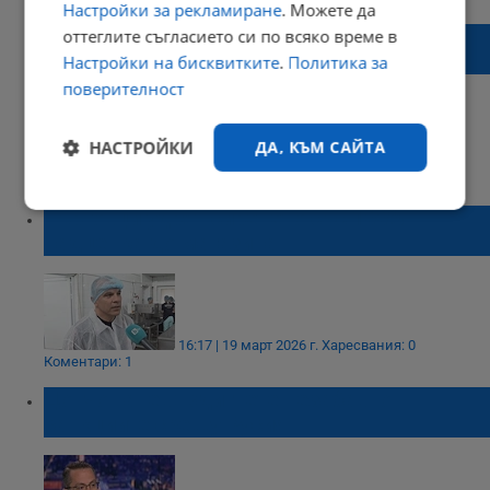
Настройки за рекламиране
. Можете да
Бойко Борисов: Инфлацията ще стигне
оттеглите съгласието си по всяко време в
40% при скок на горивата
Настройки на бисквитките
.
Политика за
поверителност
НАСТРОЙКИ
ДА, КЪМ САЙТА
15:32 | 20 март 2026 г.
Харесвания: 0
Коментари: 3
Строго
Ефективност
Търговци удрят сиренето със 100%
необходимо
надценка до магазина
Таргетиране
Функционалност
16:17 | 19 март 2026 г.
Харесвания: 0
Коментари: 1
Цончо Ганев: Вдигнете незабавно
Некласифицирани
санкциите срещу Русия