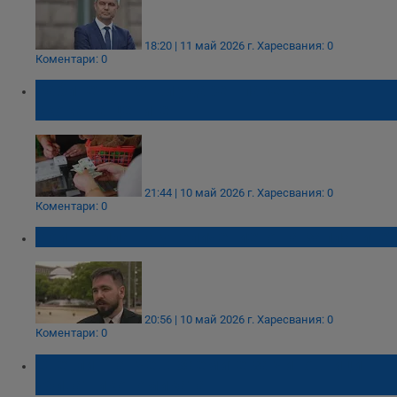
18:20 | 11 май 2026 г.
Харесвания: 0
Коментари: 0
Кабинетът готви ударен пакет срещу
скока на цените
21:44 | 10 май 2026 г.
Харесвания: 0
Коментари: 0
Кой ще плаща увеличението на заплатите?
20:56 | 10 май 2026 г.
Харесвания: 0
Коментари: 0
Светлин Танчев: Заемите за чиновници
убиват икономиката