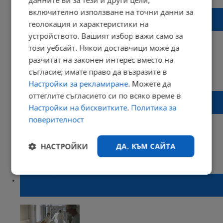
данните ви за тези и други цели,
включително използване на точни данни за
Костадин Ангелов: Ще има програмиран
геолокация и характеристики на
фалит на лечебни заведения
устройството. Вашият избор важи само за
този уебсайт. Някои доставчици може да
разчитат на законен интерес вместо на
съгласие; имате право да възразите в
21:12 | 09 април 2022 г.
Харесвания: 0
Коментари: 0
Настройки за рекламиране
. Можете да
оттеглите съгласието си по всяко време в
Костадин Ангелов обвини Румен Радев за
голямата смъртност от Ковид-19 у нас
Настройки на бисквитките
.
Политика за
поверителност
НАСТРОЙКИ
ДА, КЪМ САЙТА
16:35 | 22 февруари 2022 г.
Харесвания: 0
Коментари: 4
Строго
Ефективност
Всеки 5-ти приет в болница с Ковид е
необходимо
починал