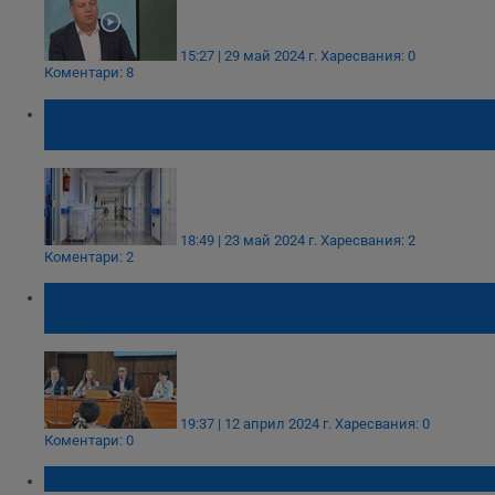
15:27 | 29 май 2024 г.
Харесвания: 0
Коментари: 8
КТ „Подкрепа” иска увеличение на
заплатите в болниците
18:49 | 23 май 2024 г.
Харесвания: 2
Коментари: 2
Община Русе набира проектни идеи до 9
май
19:37 | 12 април 2024 г.
Харесвания: 0
Коментари: 0
И в Пазарджик обявяват грипна епидемия