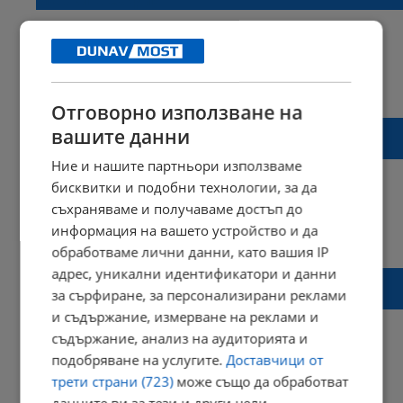
21:54 | 18 юли 2022 г.
Харесвания: 0
Коментари: 0
Отговорно използване на
Ангел Кунчев: Маските в някои болници
вашите данни
отново стават задължителни
Ние и нашите партньори използваме
бисквитки и подобни технологии, за да
съхраняваме и получаваме достъп до
информация на вашето устройство и да
14:13 | 07 юли 2022 г.
Харесвания: 0
Коментари: 0
обработваме лични данни, като вашия IP
адрес, уникални идентификатори и данни
Асена Сербезова: Има случай у нас на
за сърфиране, за персонализирани реклами
острия хепатит при деца
и съдържание, измерване на реклами и
съдържание, анализ на аудиторията и
подобряване на услугите.
Доставчици от
трети страни (723)
може също да обработват
17:45 | 08 май 2022 г.
Харесвания: 0
Коментари: 0