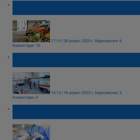
Планират откриването на нови пазари в
Русе
17:10 | 28 април 2023 г.
Харесвания: 6
Коментари: 10
Синдикат "Защита" иска незабавни мерки
заради побоя над шофьор на линейка
15:13 | 18 април 2023 г.
Харесвания: 3
Коментари: 0
Международни светила на хирургията
идват в Русе