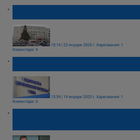
Частните болници "Медика" са получили 70
милиона лева от НЗОК
15:16 | 22 януари 2025 г.
Харесвания: 1
Коментари: 9
НЗОК получава нови правомощия за
контрол на заплатите в болниците
15:39 | 19 януари 2025 г.
Харесвания: 1
Коментари: 0
Д-р Иван Маджаров: В България трябва
да се спре да се обсъжда броят на
болниците