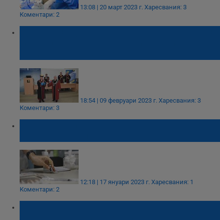
13:08 | 20 март 2023 г.
Харесвания: 3
Коментари: 2
Русенският университет посрещна видния
монголски учен проф. Камба Лама
Дамдинсуран Нацагдорж
18:54 | 09 февруари 2023 г.
Харесвания: 3
Коментари: 3
У нас вече могат да ваксинират и бебета
срещу Ковид-19
12:18 | 17 януари 2023 г.
Харесвания: 1
Коментари: 2
Удължават срока на
противоепидемичните мерки у нас