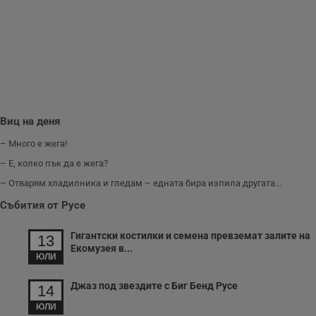
Виц на деня
– Много е жега!
– Е, колко пък да е жега?
– Отварям хладилника и гледам – едната бира изпила другата...
Събития от Русе
Гигантски костилки и семена превземат залите на
13
Екомузея в...
ЮЛИ
Джаз под звездите с Биг Бенд Русе
14
ЮЛИ