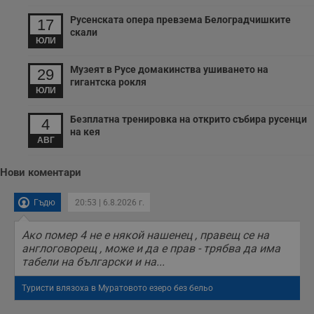
Русенската опера превзема Белоградчишките
17
скали
ЮЛИ
Музеят в Русе домакинства ушиването на
29
гигантска рокля
ЮЛИ
Безплатна тренировка на открито събира русенци
4
на кея
АВГ
Нови коментари
Гъдю
20:53 | 6.8.2026 г.
Ако помер 4 не е някой нашенец , правещ се на
англоговорещ , може и да е прав - трябва да има
табели на български и на...
Туристи влязоха в Муратовото езеро без бельо