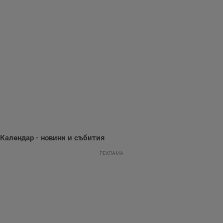
опит.
Gdynp
1 година
Тази бисквитка се
Gemius
използва с цел
.hit.gemius.pl
събиране на
информация за
потребителското
поведение и
предпочитания.
Тази информация
се използва, за да
се оптимизира
представянето на
уебсайта и да
направят
рекламните
съобщения по-
важни за
потребителя.
Календар - новини и събития
РЕКЛАМА