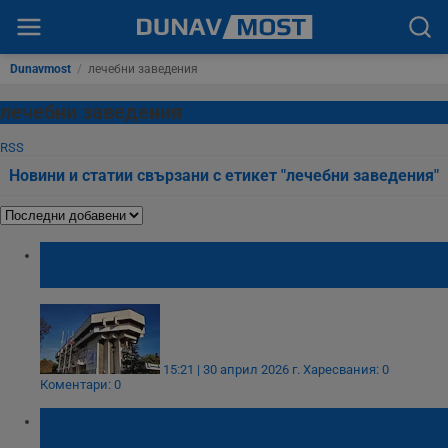
Dunavmost
/
лечебни заведения
лечебни заведения
RSS
Новини и статии свързани с етикет "лечебни заведения"
Община Русе отчете финансовите
резултати на местните дружества
15:21 | 30 април 2026 г.
Харесвания: 0
Коментари: 0
Министерството на здравеопазването
готви революция в болничното меню