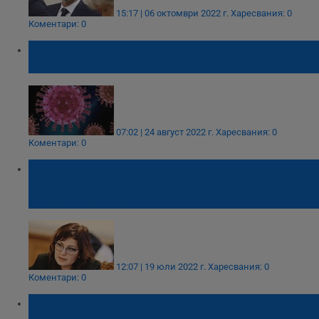
15:17 | 06 октомври 2022 г.
Харесвания: 0
Коментари: 0
Новите случаи на на коронавирус
намаляват
07:02 | 24 август 2022 г.
Харесвания: 0
Коментари: 0
Асена Сербезова: Не се налага въвеждане
на противоепидемични мерки на
национално ниво
12:07 | 19 юли 2022 г.
Харесвания: 0
Коментари: 0
Въвеждат временни противоепидемични
мерки в София