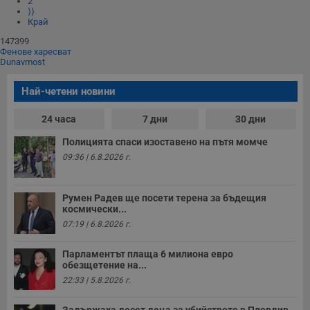
2
__RequestVerificationToken
Сесия
Т
Microsoft
⟩⟩
п
Corporation
ф
Край
www.dunavmost.com
з
п
147399
и
Фенове харесват
п
Dunavmost
A
т
е
Най-четени новини
д
н
п
24 часа
7 дни
30 дни
с
у
Полицията спаси изоставено на пътя момче
и
ф
09:36 | 6.8.2026 г.
н
м
Т
и
Румен Радев ще посети терена за бъдещия
п
космически...
у
07:19 | 6.8.2026 г.
з
б
Парламентът плаща 6 милиона евро
VISITOR_PRIVACY_METADATA
5 месеца
Т
YouTube
4
с
обезщетение на...
.youtube.com
седмици
с
22:33 | 5.8.2026 г.
с
п
и
Задържаха десет деца за убийството в Пловдив