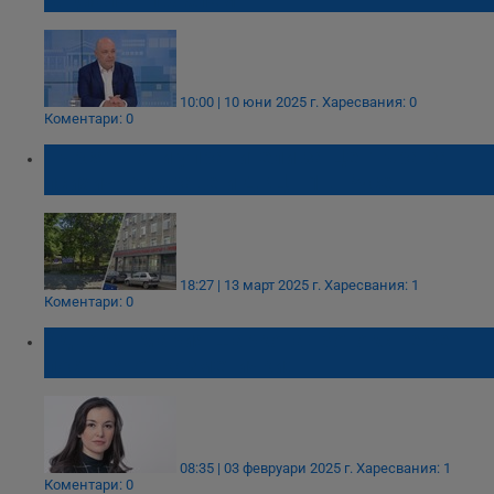
10:00 | 10 юни 2025 г.
Харесвания: 0
Коментари: 0
Търсят нови управители за Центъра за
психично здраве и ДКЦ - 1 в Русе
18:27 | 13 март 2025 г.
Харесвания: 1
Коментари: 0
Адвокат Мария Шаркова: Ботокс не се
поставя от козметички!
08:35 | 03 февруари 2025 г.
Харесвания: 1
Коментари: 0