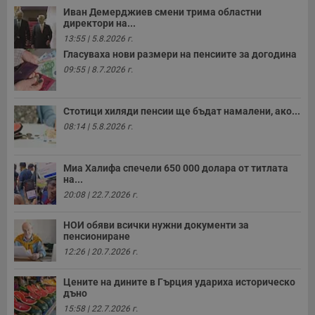
с
Иван Демерджиев смени трима областни
н
директори на...
н
п
13:55 | 5.8.2026 г.
б
п
Гласуваха нови размери на пенсиите за догодина
с
09:55 | 8.7.2026 г.
о
с
а
р
Стотици хиляди пенсии ще бъдат намалени, ако...
у
з
08:14 | 5.8.2026 г.
з
п
ASP.NET_SessionId
Сесия
Т
Microsoft
Миа Халифа спечели 650 000 долара от титлата
с
Corporation
на...
D
www.dunavmost.com
п
20:08 | 22.7.2026 г.
и
т
к
НОИ обяви всички нужни документи за
п
пенсиониране
и
у
12:26 | 20.7.2026 г.
р
к
п
Цените на дините в Гърция удариха историческо
д
дъно
д
15:58 | 22.7.2026 г.
п