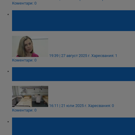
Коментари: 0
Мария Шаркова: Медицинските проверки
играят ролята на смокинов лист или
бухалка
19:39 | 27 август 2025 г.
Харесвания: 1
Коментари: 0
Започнаха извънредни комплексни
проверки в болниците
16:11 | 21 юли 2025 г.
Харесвания: 0
Коментари: 0
Николай Габровски: Грижата за хора в
безпомощно състояние е огромен
социален проблем