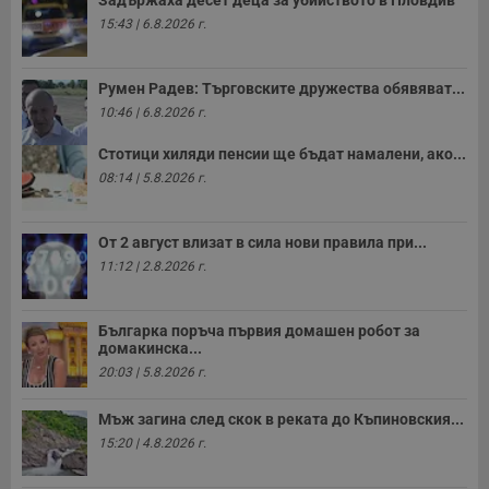
п
т
15:43 | 6.8.2026 г.
в
с
з
с
Румен Радев: Търговските дружества обявяват...
п
о
10:46 | 6.8.2026 г.
р
п
Стотици хиляди пенсии ще бъдат намалени, ако...
н
п
08:14 | 5.8.2026 г.
к
ч
п
с
От 2 август влизат в сила нови правила при...
б
11:12 | 2.8.2026 г.
__cf_bm
29
Т
Cloudflare Inc.
минути
с
.twitter.com
59
р
секунди
м
Българка поръча първия домашен робот за
б
домакинска...
о
у
20:03 | 5.8.2026 г.
п
о
и
Мъж загина след скок в реката до Къпиновския...
т
15:20 | 4.8.2026 г.
receive-cookie-deprecation
.hit.gemius.pl
1 година
Т
с