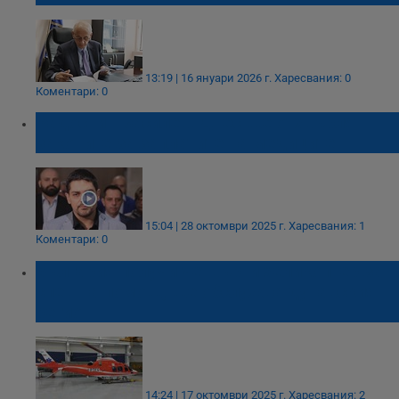
13:19 | 16 януари 2026 г.
Харесвания: 0
Коментари: 0
Радостин Василев: Днес ще отхвърлят
законите за заплатите на медиците
15:04 | 28 октомври 2025 г.
Харесвания: 1
Коментари: 0
България получи четвърти хеликоптер за
спешна помощ, ще обслужва дунавския
регион
14:24 | 17 октомври 2025 г.
Харесвания: 2