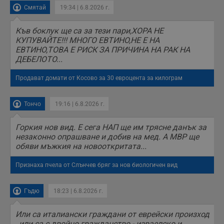
Смятай
19:34 | 6.8.2026 г.
Къв боклук ще са за тези пари,ХОРА НЕ
КУПУВАЙТЕ!!! МНОГО ЕВТИНО,НЕ Е НА
ЕВТИНО,ТОВА Е РИСК ЗА ПРИЧИНА НА РАК НА
ДЕБЕЛОТО...
Продават домати от Косово за 30 евроцента за килограм
Тончо
19:16 | 6.8.2026 г.
Горкия нов вид. Е сега НАП ще им трясне данък за
незаконно опрашване и добив на мед. А МВР ще
обяви мъжкия на новооткритата...
Признаха пчела от Слънчев бряг за нов биологичен вид
Гъдю
18:23 | 6.8.2026 г.
Или са италиански граждани от еврейски произход
, или са с двойно гражданство - израелско и