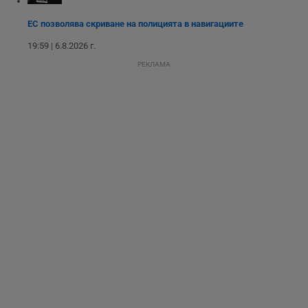
подобряване на
потребителския
ЕС позволява скриване на полицията в навигациите
опит, като
разбира как
потребителите се
19:59 | 6.8.2026 г.
ангажират с
различни
РЕКЛАМА
елементи на
уебсайта по
време на етапите
на тестване.
Gdyn
1 година
Тази бисквитка се
Gemius
използва за
.hit.gemius.pl
събиране на
анонимни
статистически
данни, свързани с
посещенията в
уебсайта на
потребителя, като
броя на
посещенията,
средното време,
прекарано на
уебсайта и какви
страници са били
заредени. Целта е
да се подобри
съдържанието на
сайта и
потребителския