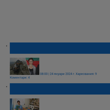
Как болните амбиции на дипломата
Красимира Трифонова погубиха Пейо Пеев
08:00 | 24 януари 2024 г.
Харесвания: 9
Коментари: 4
Двете деца на Габриела Славова са
изведени от семейното им жилище