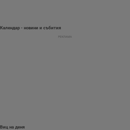
предпочитания.
Тази информация
се използва, за да
се оптимизира
представянето на
уебсайта и да
направят
Календар - новини и събития
рекламните
съобщения по-
важни за
РЕКЛАМА
потребителя.
Виц на деня