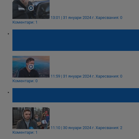
13:01 | 31 януари 2024 г.
Харесвания: 0
Коментари: 1
Велико Минков: За Габриела и майка ѝ ние
с Пейо сме биологичен материал, а не
бащи
11:59 | 31 януари 2024 г.
Харесвания: 0
Коментари: 0
Велико Минков: Нека издадат заповед за
ДНК тест на мен и бебето
11:10 | 30 януари 2024 г.
Харесвания: 2
Коментари: 1