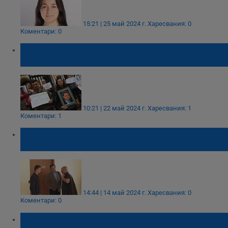
15:21 | 25 май 2024 г.
Харесвания: 0
Коментари: 0
Велико Минков строи къща в близост до
Русе, в която да отгледа сина си
10:21 | 22 май 2024 г.
Харесвания: 1
Коментари: 1
Отложиха делото за бащинство за едно от
децата на Габриела Пеева
14:44 | 14 май 2024 г.
Харесвания: 0
Коментари: 0
Майката на Пейо Пеев: Габриела го гледа