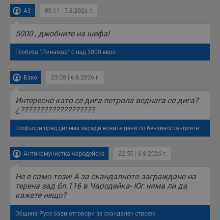
A3
00:11 | 7.8.2026 г.
5000 , джобните на шефа!
Глобиха "Линамар" с над 5000 евро
Бако
23:08 | 6.8.2026 г.
Интересно като се дига петрола веднага се дига?
¿???????????????????
Шофьори пред дилема заради новите цени по бензиностанциите
Антикомунистка чародейска
22:50 | 6.8.2026 г.
Не е само този! А за скандалното заграждане на
терена зад бл.116 в Чародейка- Юг няма ли да
кажете нещо?
Община Русе бави отговори за скандален строеж