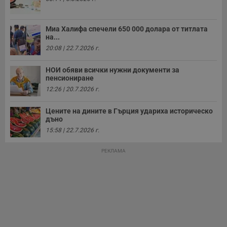
а
р
у
з
Миа Халифа спечели 650 000 долара от титлата
з
на...
п
20:08 | 22.7.2026 г.
ASP.NET_SessionId
Сесия
Т
Microsoft
с
Corporation
D
НОИ обяви всички нужни документи за
www.dunavmost.com
п
пенсиониране
и
12:26 | 20.7.2026 г.
т
к
п
Цените на дините в Гърция удариха историческо
и
дъно
у
р
15:58 | 22.7.2026 г.
к
п
д
РЕКЛАМА
д
п
у
Доставчик
/
Валиден
Валиден
Име
Име
Доставчик
/
Домейн
Описание
Описание
Домейн
Доставчик
/
до
Валиден
до