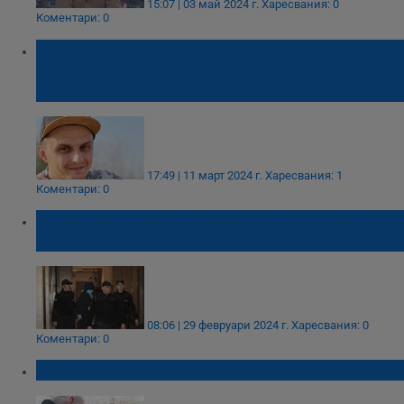
15:07 | 03 май 2024 г.
Харесвания: 0
Коментари: 0
Адвокат: Институциите грубо
пренебрегват правата на 6-месечния син
на Велико Минков
17:49 | 11 март 2024 г.
Харесвания: 1
Коментари: 0
Започва второто дело за попечителството
на децата на Габриела Славова
08:06 | 29 февруари 2024 г.
Харесвания: 0
Коментари: 0
Отведоха Габриела Славова в ареста