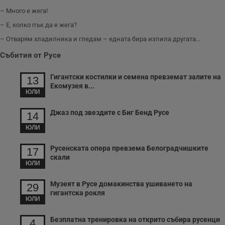
– Много е жега!
– Е, колко пък да е жега?
– Отварям хладилника и гледам – едната бира изпила другата...
Събития от Русе
Гигантски костилки и семена превземат залите на
13
Екомузея в...
ЮЛИ
Джаз под звездите с Биг Бенд Русе
14
ЮЛИ
Русенската опера превзема Белоградчишките
17
скали
ЮЛИ
Музеят в Русе домакинства ушиването на
29
гигантска рокля
ЮЛИ
Безплатна тренировка на открито събира русенци
4