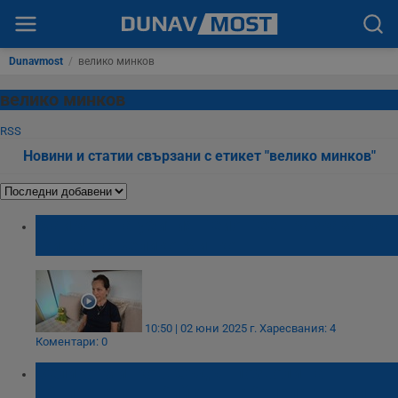
Dunavmost
/
велико минков
велико минков
RSS
Новини и статии свързани с етикет "велико минков"
Майката на убития Пейо Пеев разказа как
живеят с Велико Минков
10:50 | 02 юни 2025 г.
Харесвания: 4
Коментари: 0
Велико Минков: Съдът позволи на
обвинената в убийство Габриела да спи с