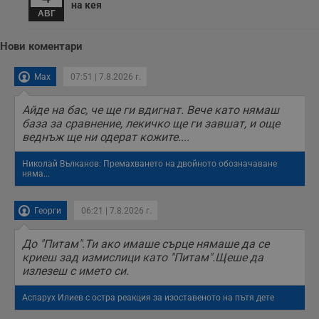
на кея
АВГ
Нови коментари
Max
07:51 | 7.8.2026 г.
Айде на бас, че ще ги вдигнат. Вече като нямаш
база за сравнение, лекичко ще ги завшат, и още
веднъж ще ни одерат кожите....
Николай Вълканов: Премахването на двойното обозначаване
няма...
Георги
06:21 | 7.8.2026 г.
До "Питам".Ти ако имаше сърце нямаше да се
криеш зад измислици като "Питам".Щеше да
излезеш с името си.
Аспарух Илиев с остра реакция за изоставеното на пътя дете