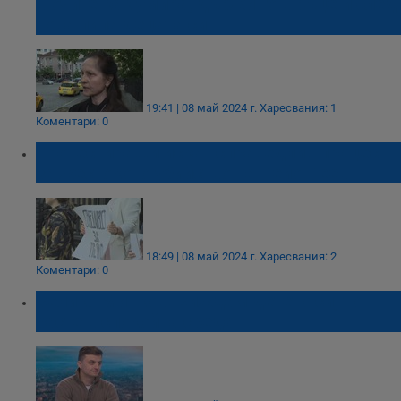
в очите как умира, държи го в ръце и след
това пипа децата си
19:41 | 08 май 2024 г.
Харесвания: 1
Коментари: 0
Протестиращи искат справедлив процес
за жестокото убийство на Пейо Пеев
18:49 | 08 май 2024 г.
Харесвания: 2
Коментари: 0
Велико Минков: Виждам детето си, то
расте в спокойна среда