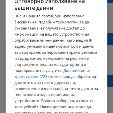
Отговорно използване на
вашите данни
Ние и нашите партньори използваме
бисквитки и подобни технологии, за да
08:36 | 23 януари 2024 г.
Харесвания: 0
Коментари: 6
съхраняваме и получаваме достъп до
информация на вашето устройство и да
Велико Минков: Аз съм баща на бебето на
обработваме лични данни, като вашия IP
задържаната за убийство Габриела
адрес, уникални идентификатори и данни
за сърфиране, за персонализирани реклами
и съдържание, измерване на реклами и
съдържание, анализ на аудиторията и
07:09 | 23 януари 2024 г.
Харесвания: 0
Коментари: 10
подобряване на услугите.
Доставчици от
трети страни (723)
може също да обработват
Велико Минков: НС е театър - излизат на
данните ви за тези и други цели,
трибуната за клипче в социалните мрежи
включително използване на точни данни за
геолокация и характеристики на
устройството. Вашият избор важи само за
този уебсайт. Някои доставчици може да
14:44 | 22 декември 2021 г.
Харесвания: 0
Коментари: 0
разчитат на законен интерес вместо на