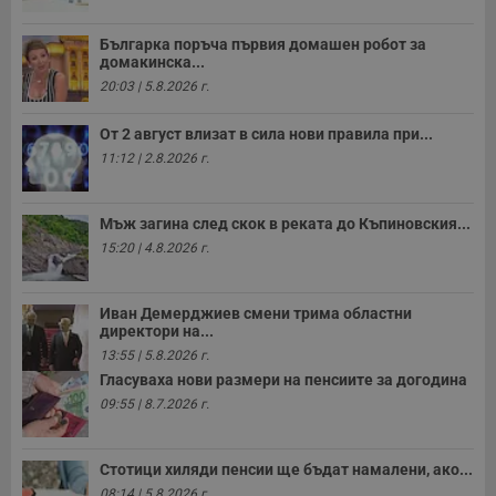
п
н
п
Българка поръча първия домашен робот за
к
домакинска...
ч
п
20:03 | 5.8.2026 г.
с
б
От 2 август влизат в сила нови правила при...
__cf_bm
29
Т
Cloudflare Inc.
11:12 | 2.8.2026 г.
минути
с
.twitter.com
59
р
секунди
м
б
Мъж загина след скок в реката до Къпиновския...
о
у
15:20 | 4.8.2026 г.
п
о
и
т
Иван Демерджиев смени трима областни
директори на...
receive-cookie-deprecation
.hit.gemius.pl
1 година
Т
с
13:55 | 5.8.2026 г.
с
Гласуваха нови размери на пенсиите за догодина
н
н
09:55 | 8.7.2026 г.
п
б
п
с
Стотици хиляди пенсии ще бъдат намалени, ако...
о
с
08:14 | 5.8.2026 г.