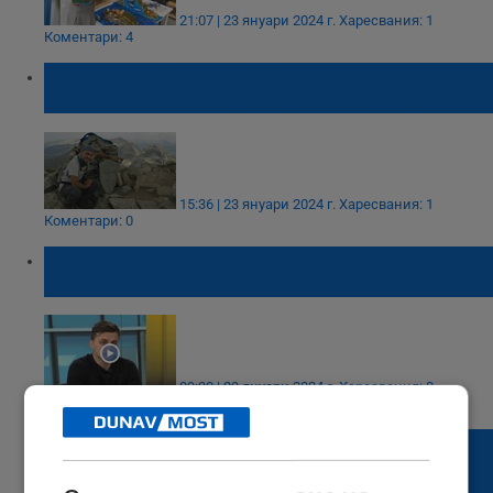
21:07 | 23 януари 2024 г.
Харесвания: 1
Коментари: 4
Близка на убития Пейо: В шок съм!
Обезверена и моля за съпричастност
15:36 | 23 януари 2024 г.
Харесвания: 1
Коментари: 0
Велико Минков: Получавах смразяващи
съобщения от Габриела
09:30 | 23 януари 2024 г.
Харесвания: 0
Коментари: 3
Велико Минков: Габриела се омъжи за
Пейо три седмици преди синът ми да се
роди