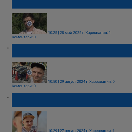
детето ни
10:25 | 28 май 2025 г.
Харесвания: 1
Коментари: 0
Защо съдът отказва Велико Минков от
Русе да отглежда сина си сам?
10:50 | 29 август 2024 г.
Харесвания: 0
Коментари: 0
Русенецът Велико Минков се бори за
бащинските си права
10:29 | 27 август 2024 г.
Харесвания: 1