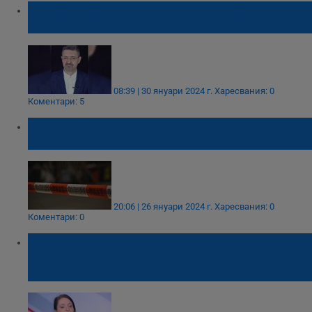
Пасторът от църквата на Габриела и майка
й е заплашван с убийство
08:39 | 30 януари 2024 г.
Харесвания: 0
Коментари: 5
Велико Минков е разпитан след
убийството на Пейо Пеев
20:06 | 26 януари 2024 г.
Харесвания: 0
Коментари: 0
Криминален психолог: В 90% от случаите
бащите са потърпевши в родителския
конфликт