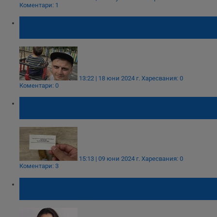
Коментари: 1
Съдът отново не даде ход на делото за
бащинство на Велико Минков
13:22 | 18 юни 2024 г.
Харесвания: 0
Коментари: 0
Машина за гласуване разпечата празна
бюлетина
15:13 | 09 юни 2024 г.
Харесвания: 0
Коментари: 3
Софийският районен съд решава кой ще
се грижи за децата на Габриела Славова