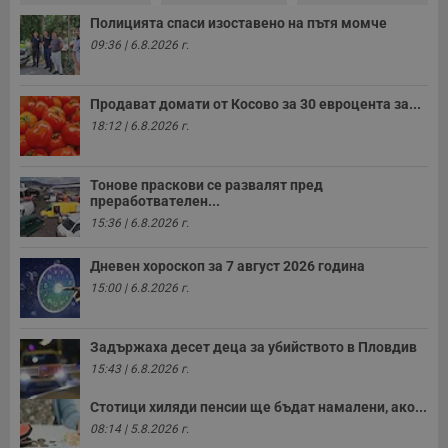
е
д
Полицията спаси изоставено на пътя момче
н
09:36 | 6.8.2026 г.
п
с
у
и
Продават домати от Косово за 30 евроцента за...
ф
н
18:12 | 6.8.2026 г.
м
Т
и
п
Тонове праскови се развалят пред
у
преработвателен...
з
б
15:36 | 6.8.2026 г.
VISITOR_PRIVACY_METADATA
5 месеца
Т
YouTube
4
с
.youtube.com
Дневен хороскоп за 7 август 2026 година
седмици
с
с
15:00 | 6.8.2026 г.
п
и
п
т
Задържаха десет деца за убийството в Пловдив
в
15:43 | 6.8.2026 г.
с
з
с
Стотици хиляди пенсии ще бъдат намалени, ако...
п
о
08:14 | 5.8.2026 г.
р