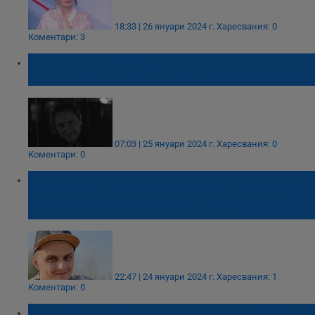
18:33 | 26 януари 2024 г.
Харесвания: 0
Коментари: 3
Спор за деца, тормоз, смърт: Какво знаем
за убийството на Пейо Пеев
07:03 | 25 януари 2024 г.
Харесвания: 0
Коментари: 0
Велико Минков: Иванка Пеева, благодаря
ти безкрайно за грижите, които полагаш в
момента за моя невръстен син!
22:47 | 24 януари 2024 г.
Харесвания: 1
Коментари: 0
Габриела Славова: Издирвам децата си