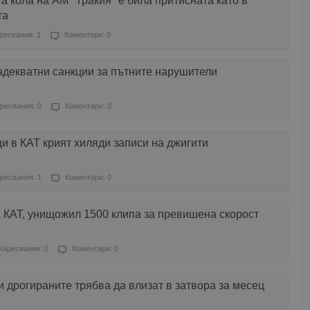
а кола на АМ "Тракия" е била притисната като в
та
ресвания: 1
Коментари: 0
адекватни санкции за пътните нарушители
ресвания: 0
Коментари: 0
и в КАТ крият хиляди записи на джигити
ресвания: 1
Коментари: 0
 КАТ, унищожил 1500 клипа за превишена скорост
Харесвания: 0
Коментари: 0
и дрогираните трябва да влизат в затвора за месец