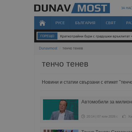
ЗА НАС
РУСЕ
БЪЛГАРИЯ
СВЯТ
РА
ГОРЕЩО
Краткотрайни бури с градушки връхлитат 
Dunavmost
/
тенчо тенев
тенчо тенев
Новини и статии свързани с етикет "тенч
Автомобили за милион
20:14 | 07 юли 2026 г.
Ха