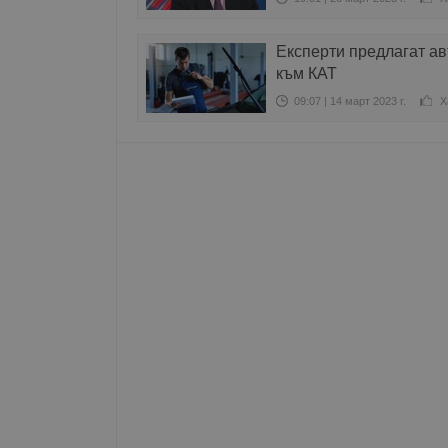
Име
Експерти предлагат а
__RequestVerificationT
към КАТ
09:07 | 14 март 2023 г.
Х
VISITOR_PRIVACY_MET
__cf_bm
receive-cookie-depreca
ASP.NET_SessionId