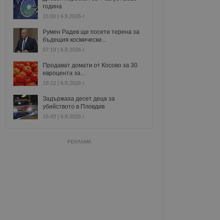
година
15:00 | 6.8.2026 г.
Румен Радев ще посети терена за
бъдещия космически...
07:19 | 6.8.2026 г.
Продават домати от Косово за 30
евроцента за...
18:12 | 6.8.2026 г.
Задържаха десет деца за
убийството в Пловдив
15:43 | 6.8.2026 г.
РЕКЛАМА