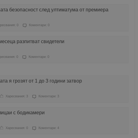
ата безопасност след ултиматума от премиера
ресвания: 0
Коментари: 0
месеца разпитват свидетели
ресвания: 0
Коментари: 0
та я грозят от 1 до 3 години затвор
Харесвания: 3
Коментари: 3
лицаи с бодикамери
Харесвания: 0
Коментари: 4