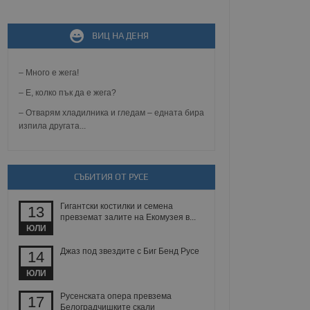
ВИЦ НА ДЕНЯ
не, зададена от уеб
 ASP.NET MVC
спре неразрешеното
т, известно като
– Много е жега!
тове. Той не съдържа
щожава при затваряне
– Е, колко пък да е жега?
– Отварям хладилника и гледам – едната бира
ение на съгласието на
изпила другата...
ст за тяхното
а данни за съгласието
ични политики и
антира, че техните
 сесии.
СЪБИТИЯ ОТ РУСЕ
аничаване между хората
а, за да се правят
Гигантски костилки и семена
хния уебсайт.
13
превземат залите на Екомузея в...
ЮЛИ
сигнализира на
 на бисквитките,
Джаз под звездите с Биг Бенд Русе
14
а съответствие и
ндарти и
ЮЛИ
ck и предоставя
Русенската опера превзема
17
требител използва
Белоградчишките скали