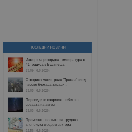
ПОСЛЕДНИ НОВИНИ
Измериха рекордна температура от
41 градуса в Будапеща
23:09 | 6.8.2026 г.
Отвориха магистрала "Тракия" след
часове блокада заради...
23:05 | 6.8.2026 г.
Персеидите озаряват небето в
средата на август
23:03 | 6.8.2026 г.
Променят вноските за трудова
злополука в седем сектора
22:58 | 6.8.2026 г.