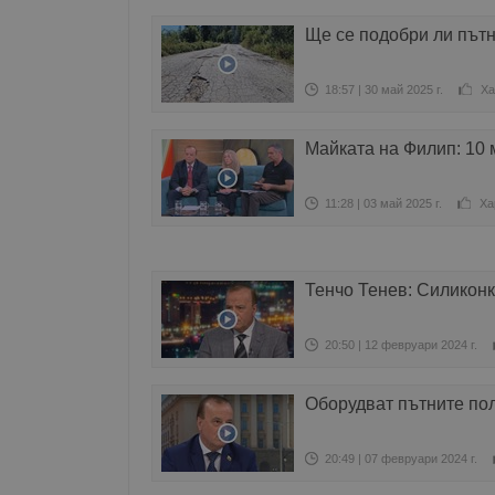
Ще се подобри ли пътн
18:57 | 30 май 2025 г.
Ха
Майката на Филип: 10 
11:28 | 03 май 2025 г.
Ха
Тенчо Тенев: Силиконка
20:50 | 12 февруари 2024 г.
Оборудват пътните по
20:49 | 07 февруари 2024 г.