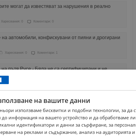
рите могат да известяват за нарушения в реално
Харесвания: 0
Коментари: 0
 на автомобили, конфискувани от пияни и дрогирани
Харесвания: 0
Коментари: 1
 на пътя Русе - Бяла не са сертифицирани и не
Харесвания: 1
Коментари: 4
зползване на вашите данни
е броят на дрогираните и пияни шофьори, но не и на
ньори използваме бисквитки и подобни технологии, за да 
Харесвания: 0
Коментари: 0
 до информация на вашето устройство и да обработваме ли
никални идентификатори и данни за сърфиране, за персона
дигитален
ерване на реклами и съдържание, анализ на аудиторията и