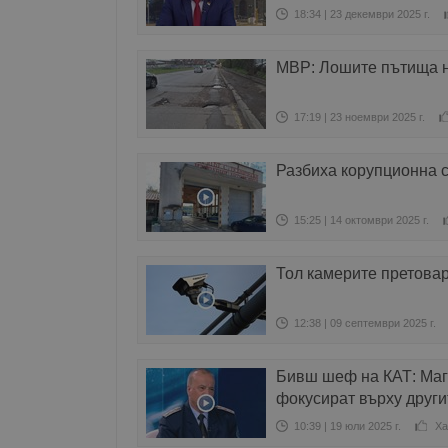
18:34 | 23 декември 2025 г.
МВР: Лошите пътища н
17:19 | 23 ноември 2025 г.
Разбиха корупционна с
15:25 | 14 октомври 2025 г.
Тол камерите претова
12:38 | 09 септември 2025 г.
Бивш шеф на КАТ: Маги
фокусират върху друг
10:39 | 19 юли 2025 г.
Ха