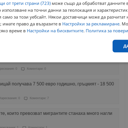
и от трети страни (723)
може също да обработват данните в
 използване на точни данни за геолокация и характеристик
Харесвания: 7
Коментари: 0
 само за този уебсайт. Някои доставчици може да разчитат 
; имате право да възразите в
Настройки за рекламиране
. М
исъствие на ДАИ и КАТ по пътищата
сяко време в
Настройки на бисквитките
.
Политика за повер
ресвания: 2
Коментари: 2
Д
чват глобите от КАТ
Ефективност
Таргетиране
Функционалност
Н
ресвания: 0
Коментари: 0
ицай получава 7 500 евро годишно, гръцкият - 18 500
Харесвания: 0
Коментари: 7
еобходимо
Ефективност
Таргетиране
Функционалност
Неклас
е, които превозват мигрантите станаха много нагли
исквитки позволяват основната функционалност на уебсайта, като потребителско
не може да се използва правилно без строго необходими бисквитки.
аресвания: 1
Коментари: 1