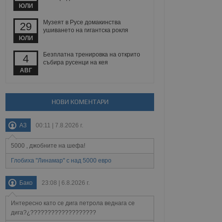
йният потребител може
ЮЛИ
 уебсайт.
Музеят в Русе домакинства
29
ушиването на гигантска рокля
ЮЛИ
Описание
Безплатна тренировка на открито
4
събира русенци на кея
ребителски
елското поведение и
АВГ
раници на сайта. Тя
яване на сайта. Тя
не на прегледи на
формация, която е
взаимодействат с
нкционалност в целия
прекарано на
редпочитанията на
НОВИ КОМЕНТАРИ
 сайтове; тя може
остта на социалните
тора на сайта.
използва новата или
A3
00:11 | 7.8.2026 г.
елски взаимодействия
нето и потребителския
5000 , джобните на шефа!
рез събиране на данни
Глобиха "Линамар" с над 5000 евро
 помага за
отребителите се
тапите на тестване.
Бако
23:08 | 6.8.2026 г.
тистически данни,
 броя на посещенията,
Интересно като се дига петрола веднага се
 са били заредени.
елския опит.
дига?¿???????????????????