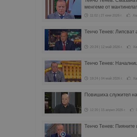
Тенчо Тенев: Смазанат
менгеме от мантинела
11:02 | 27 юни 2026 г.
Ха
Тенчо Тенев: Липсват 
20:24 | 12 май 2026 г.
Ха
Тенчо Тенев: Началниц
19:24 | 04 май 2026 г.
Ха
Повишиха служител на
12:20 | 15 април 2026 г.
Тенчо Тенев: Пияните 