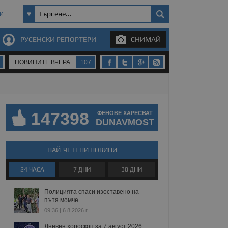
И
РУСЕНСКИ РЕПОРТЕРИ
СНИМАЙ
НОВИНИТЕ ВЧЕРА
107
147398
ФЕНОВЕ ХАРЕСВАТ
DUNAVMOST
НАЙ-ЧЕТЕНИ НОВИНИ
24 ЧАСА
7 ДНИ
30 ДНИ
Полицията спаси изоставено на
пътя момче
09:36 | 6.8.2026 г.
Дневен хороскоп за 7 август 2026