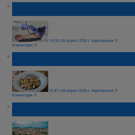
Два наши района са с най-ниска
продължителност на живота в ЕС
14:18 | 20 април 2026 г.
Харесвания: 0
Коментари: 0
Редовната консумация на гъби държи
хипертонията далеч
22:47 | 04 април 2026 г.
Харесвания: 0
Коментари: 0
Учени споделят: Градската среда
изненадващо пази мозъка от инсулт