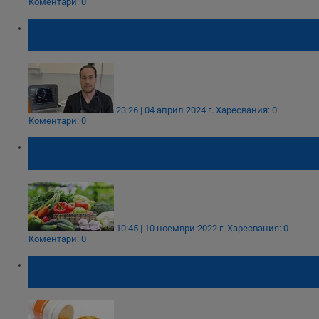
Коментари: 0
Как влияе смяната на часовото време на
нашето здраве?
23:26 | 04 април 2024 г.
Харесвания: 0
Коментари: 0
Суровата веганска диета е опасна за
здравето
10:45 | 10 ноември 2022 г.
Харесвания: 0
Коментари: 0
Ето защо витамин С е полезен за пълните
хора