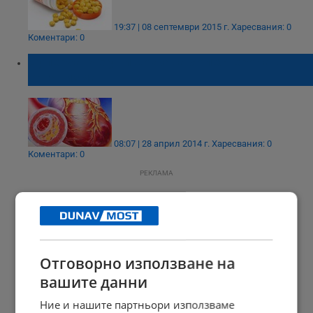
19:37 | 08 септември 2015 г.
Харесвания: 0
Коментари: 0
Суперхапче унищожава холестерола в
организма
08:07 | 28 април 2014 г.
Харесвания: 0
Коментари: 0
РЕКЛАМА
Отговорно използване на
вашите данни
Ние и нашите партньори използваме