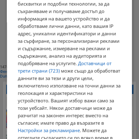
бисквитки и подобни технологии, за да
съхраняваме и получаваме достъп до
информация на вашето устройство и да
обработваме лични данни, като вашия IP
адрес, уникални идентификатори и данни
Начало
за сърфиране, за персонализирани реклами
⟨⟨
и съдържание, измерване на реклами и
1
⟩⟩
съдържание, анализ на аудиторията и
Край
подобряване на услугите.
Доставчици от
147402
трети страни (723)
може също да обработват
Фенове харесват
Dunavmost
данните ви за тези и други цели,
включително използване на точни данни за
Най-четени новини
геолокация и характеристики на
устройството. Вашият избор важи само за
24 часа
7 дни
30 дни
този уебсайт. Някои доставчици може да
Георги Рачев: Горещини до второ пришествие
разчитат на законен интерес вместо на
10:15 | 7.8.2026 г.
съгласие; имате право да възразите в
Настройки за рекламиране
. Можете да
Американски военен самолет кацна в София
оттеглите съгласието си по всяко време в