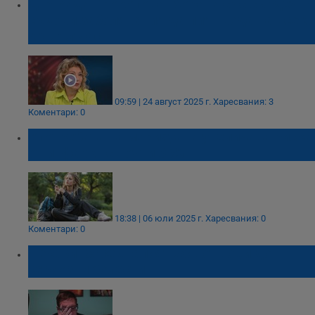
Д-р Рада Прокопова: Хората със сърдечно
съдови заболявания да пият вода на всеки
кръгъл час
09:59 | 24 август 2025 г.
Харесвания: 3
Коментари: 0
Употребата на марихуана увеличава риска
от инфаркт с почти 30%
18:38 | 06 юли 2025 г.
Харесвания: 0
Коментари: 0
Лекари: Заседналият живот води до
сериозни болести