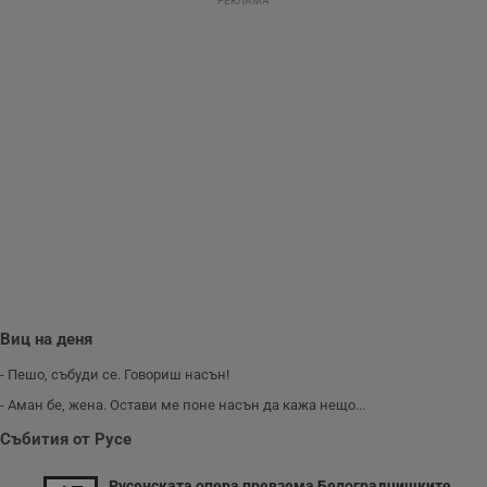
РЕКЛАМА
взаимодействия и
ангажираност на
уебсайта за
подобряване на
обслужването и
потребителския
опит.
Gtest
1
Тази бисквитка се
Gemius
седмица
използва за A/B
.hit.gemius.pl
тестване на
уебсайта чрез
събиране на
данни за
поведението и
взаимодействието
на посетителите.
Той помага за
подобряване на
потребителския
опит, като
разбира как
Виц на деня
потребителите се
ангажират с
- Пешо, събуди се. Говориш насън!
различни
елементи на
- Аман бе, жена. Остави ме поне насън да кажа нещо...
уебсайта по
време на етапите
на тестване.
Събития от Русе
Gdyn
1 година
Тази бисквитка се
Gemius
използва за
.hit.gemius.pl
Русенската опера превзема Белоградчишките