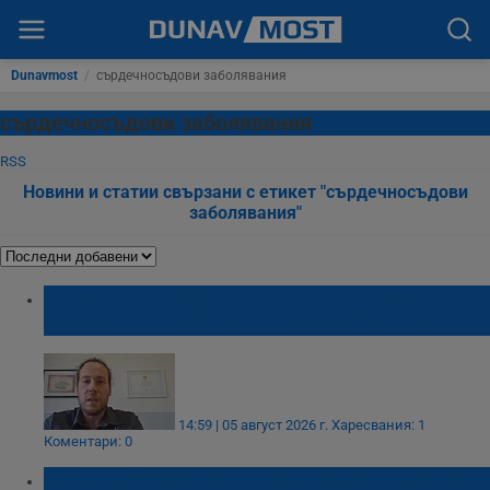
Dunavmost
/
сърдечносъдови заболявания
сърдечносъдови заболявания
RSS
Новини и статии свързани с етикет "сърдечносъдови
заболявания"
Д-р Стоян Стефанов: Топлото време кара
сърцето да работи на високи обороти
14:59 | 05 август 2026 г.
Харесвания: 1
Коментари: 0
САЩ одобриха първо хапче срещу лошия