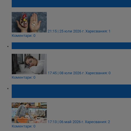
холестерол
21:15 | 25 юли 2026 г.
Харесвания: 1
Коментари: 0
Недоспиването качва бързо килограми
17:45 | 08 юли 2026 г.
Харесвания: 0
Коментари: 0
Кои са най-опасните храни за мъжете след
40 години
17:13 | 06 май 2026 г.
Харесвания: 2
Коментари: 0