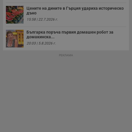
у
и
Цените на дините в Гърция удариха историческо
ф
дъно
н
м
15:58 | 22.7.2026 г.
Т
и
п
Българка поръча първия домашен робот за
у
домакинска...
з
б
20:03 | 5.8.2026 г.
VISITOR_PRIVACY_METADATA
5 месеца
Т
YouTube
4
с
.youtube.com
РЕКЛАМА
седмици
с
с
п
и
п
т
в
с
з
с
п
о
р
п
н
п
к
ч