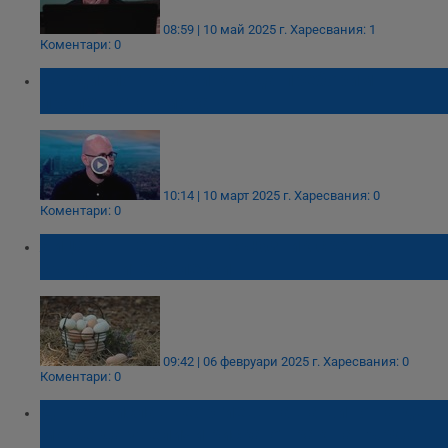
08:59 | 10 май 2025 г.
Харесвания: 1
Коментари: 0
Кардиолог разкри как да преборим
пролетната умора
10:14 | 10 март 2025 г.
Харесвания: 0
Коментари: 0
Яйцата - неочакван съюзник срещу
сърдечните болести
09:42 | 06 февруари 2025 г.
Харесвания: 0
Коментари: 0
Д-р Борислав Георгиев: Чаша вино на ден
може да увеличи риска от рак на гърдата