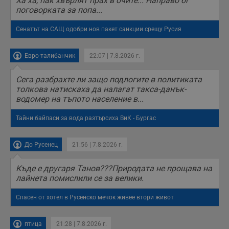
Ха ха, пак хвърлят прах в очите... Направо бг
направят
поговорката за попа...
рекламните
съобщения по-
важни за
Сенатът на САЩ одобри нов пакет санкции срещу Русия
потребителя.
Евро-талибанчик
22:07 | 7.8.2026 г.
Сега разбрахте ли защо подлогите в политиката
толкова натискаха да налагат такса-данък-
водомер на тъпото население в...
Тайни байпаси за вода разтърсиха ВиК - Бургас
До Русенец
21:56 | 7.8.2026 г.
Къде е другаря Танов???Природата не прощава на
лайнета помислили се за велики.
Спасен от хотел в Русенско мечок живее втори живот
птица
21:28 | 7.8.2026 г.