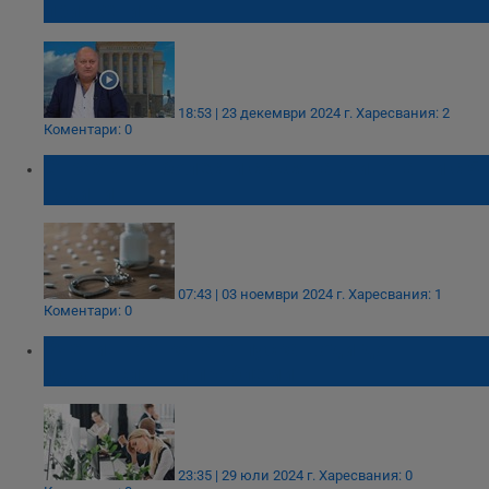
при жените
18:53 | 23 декември 2024 г.
Харесвания: 2
Коментари: 0
Страхът от болести скъсява живота ни с 5
години
07:43 | 03 ноември 2024 г.
Харесвания: 1
Коментари: 0
Учени: Кратката отпуска води до
здравословни проблеми
23:35 | 29 юли 2024 г.
Харесвания: 0