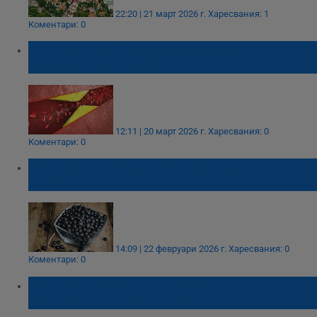
22:20 | 21 март 2026 г.
Харесвания: 1
Коментари: 0
Черният дроб произвежда 80% от
холестерола в тялото
12:11 | 20 март 2026 г.
Харесвания: 0
Коментари: 0
Аронията пази сърцето и смъква
холестерола
14:09 | 22 февруари 2026 г.
Харесвания: 0
Коментари: 0
Лекари настояват за забрана на
имитиращите продукти