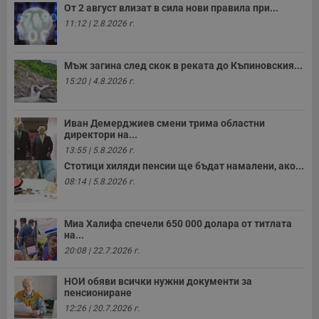
От 2 август влизат в сила нови правила при...
Строго необходимо
Ефективност
11:12 | 2.8.2026 г.
Таргетиране
Функционалност
Некласифицирани
Мъж загина след скок в реката до Къпиновския...
15:20 | 4.8.2026 г.
Строго необходимите бисквитки позволяват основната
функционалност на уебсайта, като потребителско
влизане и управление на акаунта. Уебсайтът не може да
се използва правилно без строго необходими
Иван Демерджиев смени трима областни
бисквитки.
директори на...
Валиден
13:55 | 5.8.2026 г.
Име
Доставчик
/
Домейн
О
до
Стотици хиляди пенсии ще бъдат намалени, ако...
__RequestVerificationToken
Сесия
Т
08:14 | 5.8.2026 г.
Microsoft
п
Corporation
ф
www.dunavmost.com
з
п
Миа Халифа спечели 650 000 долара от титлата
и
на...
п
20:08 | 22.7.2026 г.
A
т
е
НОИ обяви всички нужни документи за
д
н
пенсиониране
п
12:26 | 20.7.2026 г.
с