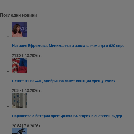
п
с
б
Последни новини
__cf_bm
29
Т
Cloudflare Inc.
минути
с
.twitter.com
59
р
секунди
м
б
о
у
Наталия Ефремова: Минималната заплата няма да е 620 евро
п
о
21:03 | 7.8.2026 г.
и
т
receive-cookie-deprecation
.hit.gemius.pl
1 година
Т
с
с
Сенатът на САЩ одобри нов пакет санкции срещу Русия
н
н
п
20:57 | 7.8.2026 г.
б
п
с
о
с
а
Парковете с батерии превърнаха България в енергиен лидер
р
у
20:54 | 7.8.2026 г.
з
з