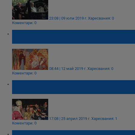
23:08 | 09 юли 2019 г.
Харесвания: 0
Коментари: 0
Отбелязваме Неделята на светите
Мироносици
08:44 | 12 май 2019 г.
Харесвания: 0
Коментари: 0
Благодатният огън ще пристигне в Русе от
Румъния
17:08 | 25 април 2019 г.
Харесвания: 1
Коментари: 0
Днес пристигна свещена реликва в Русе