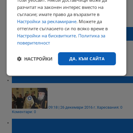
този уебсайт. Някои доставчици може да
разчитат на законен интерес вместо на
съгласие; имате право да възразите в
17:44 | 05 май 2017 г.
Харесвания: 0
Коментари: 0
Настройки за рекламиране
. Можете да
оттеглите съгласието си по всяко време в
Духовни лица представиха книга в
Настройки на бисквитките
.
Политика за
русенската библиотека
поверителност
НАСТРОЙКИ
ДА, КЪМ САЙТА
10:47 | 15 март 2017 г.
Харесвания: 0
Коментари: 0
Строго
Ефективност
Почина митрополит Калиник
необходимо
Таргетиране
Функционалност
09:18 | 26 декември 2016 г.
Харесвания: 0
Коментари: 0
Русенският митрополит Наум бе удостоен
Некласифицирани
със званието "почетен гражданин" на