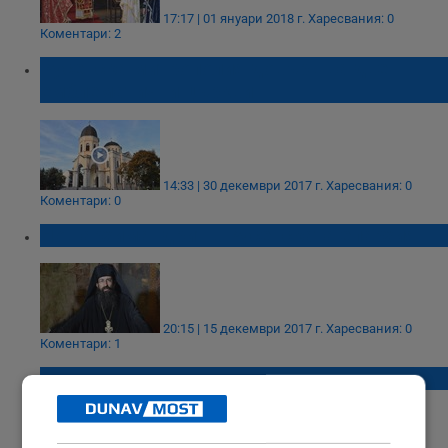
17:17 | 01 януари 2018 г.
Харесвания: 0
Коментари: 2
Русенска митрополия довършва две
емблематични църкви
14:33 | 30 декември 2017 г.
Харесвания: 0
Коментари: 0
Нов архимандрит в Русенската епархия
20:15 | 15 декември 2017 г.
Харесвания: 0
Коментари: 1
Русенско село остана без свещеник