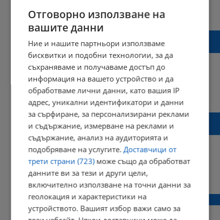
Отговорно използване на
14:22 | 30 май 2017 г.
Харесвания: 2
Коментари: 0
вашите данни
Русенският митрополит обнови храм в
Ние и нашите партньори използваме
село Писанец
бисквитки и подобни технологии, за да
съхраняваме и получаваме достъп до
информация на вашето устройство и да
обработваме лични данни, като вашия IP
11:51 | 22 май 2017 г.
Харесвания: 0
Коментари: 0
адрес, уникални идентификатори и данни
за сърфиране, за персонализирани реклами
Русенският митрополит говори за
и съдържание, измерване на реклами и
загиналите свещеници
съдържание, анализ на аудиторията и
подобряване на услугите.
Доставчици от
трети страни (723)
може също да обработват
данните ви за тези и други цели,
18:34 | 05 май 2017 г.
Харесвания: 1
Коментари: 1
включително използване на точни данни за
геолокация и характеристики на
Русе загуби изрядни духовници
устройството. Вашият избор важи само за