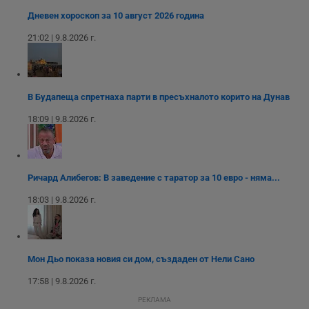
или старата
оператора на
версия на
Дневен хороскоп за 10 август 2026 година
сайта.
интерфейса на
Youtube.
_sharedID_cst
.dunavmost.com
11
Тази бисквитка се
21:02 | 9.8.2026 г.
месеца 4
използва за
седмици
проследяване на
потребителски
взаимодействия и
ангажираност на
уебсайта за
В Будапеща спретнаха парти в пресъхналото корито на Дунав
подобряване на
обслужването и
18:09 | 9.8.2026 г.
потребителския
опит.
Gtest
1
Тази бисквитка се
Gemius
седмица
използва за A/B
.hit.gemius.pl
тестване на
Ричард Алибегов: В заведение с таратор за 10 евро - няма...
уебсайта чрез
събиране на
18:03 | 9.8.2026 г.
данни за
поведението и
взаимодействието
на посетителите.
Той помага за
подобряване на
потребителския
Мон Дьо показа новия си дом, създаден от Нели Сано
опит, като
разбира как
17:58 | 9.8.2026 г.
потребителите се
ангажират с
РЕКЛАМА
различни