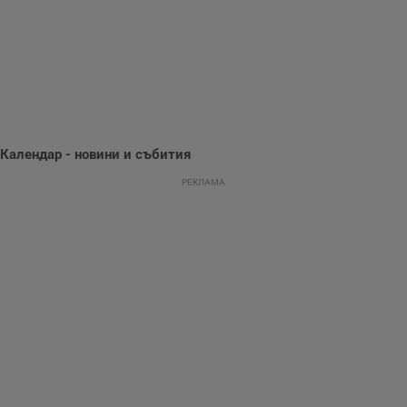
поведение и
предпочитания.
Тази информация
се използва, за да
се оптимизира
представянето на
уебсайта и да
направят
рекламните
съобщения по-
важни за
потребителя.
Календар - новини и събития
РЕКЛАМА