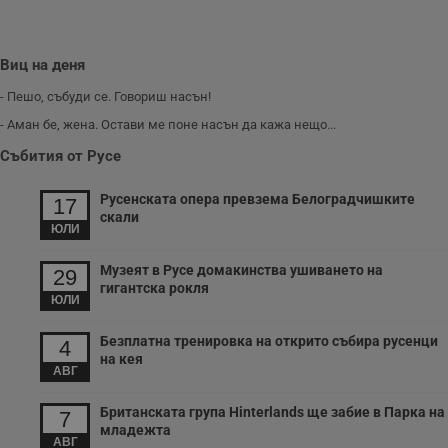
Виц на деня
- Пешо, събуди се. Говориш насън!
- Аман бе, жена. Остави ме поне насън да кажа нещо...
Събития от Русе
Русенската опера превзема Белоградчишките
17
скали
ЮЛИ
Музеят в Русе домакинства ушиването на
29
гигантска рокля
ЮЛИ
Безплатна тренировка на открито събира русенци
4
на кея
АВГ
Британската група Hinterlands ще забие в Парка на
7
младежта
АВГ