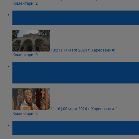
Коментари: 2
Протест и контрапротест пред Светия
синод
13:21 | 11 март 2024 г.
Харесвания: 1
Коментари: 0
Становище на Митрополит Наум за
спорната наредба за избор на
митрополити
11:16 | 08 март 2024 г.
Харесвания: 1
Коментари: 0
Светият Синод прие наредба за избора на
епархийски митрополити в бъдеще