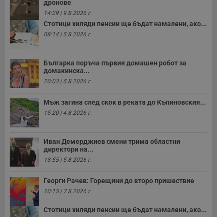
дронове
о
р
14:29 | 9.8.2026 г.
п
н
Стотици хиляди пенсии ще бъдат намалени, ако...
п
08:14 | 5.8.2026 г.
к
ч
п
с
Българка поръча първия домашен робот за
б
домакинска...
__cf_bm
29
Т
Cloudflare Inc.
20:03 | 5.8.2026 г.
минути
с
.twitter.com
59
р
секунди
м
Мъж загина след скок в реката до Къпиновския...
б
о
15:20 | 4.8.2026 г.
у
п
о
и
Иван Демерджиев смени трима областни
т
директори на...
receive-cookie-deprecation
.hit.gemius.pl
1 година
Т
13:55 | 5.8.2026 г.
с
с
н
Георги Рачев: Горещини до второ пришествие
н
10:15 | 7.8.2026 г.
п
б
п
Стотици хиляди пенсии ще бъдат намалени, ако...
с