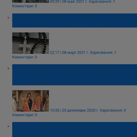
09:29 | 08 май 2021 г.
Харесвания: 1
Коментари: 0
10 души паднаха от втория етаж при
масов бой на свещеници в Грузия
22:17 | 08 март 2021 г.
Харесвания: 1
Коментари: 0
Митрополит Наум: Трудностите, през
които преминаваме, не трябва да ни
угнетяват и да събуждат в нас егоизъм!
10:33 | 25 декември 2020 г.
Харесвания: 0
Коментари: 0
Митрополит Наум подаде празна
бюлетина при избора за глава на