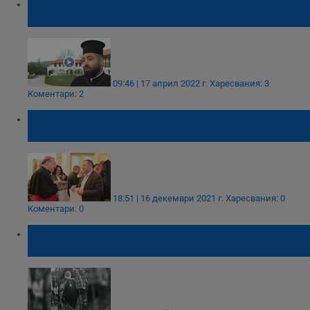
Много села в Русенско са без свещеник
дори за празниците
09:46 | 17 април 2022 г.
Харесвания: 3
Коментари: 2
Традиционен коледен прием на
Католическата епархия в Русе
18:51 | 16 декември 2021 г.
Харесвания: 0
Коментари: 0
60 години от кончината на митрополит
Михаил