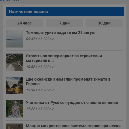
A
т
е
Най-четени новини
д
н
п
24 часа
7 дни
30 дни
с
у
Температурите падат към 23 август
и
ф
09:47 | 9.8.2026 г.
н
м
Т
и
Строят нов хипермаркет за строителни
п
материали в...
у
з
10:52 | 9.8.2026 г.
б
VISITOR_PRIVACY_METADATA
5 месеца
Т
YouTube
Две океански аномалии променят зимата в
4
с
.youtube.com
Европа
седмици
с
13:36 | 9.8.2026 г.
с
п
и
Учителка от Русе се нуждае от спешно лечение
п
т
17:22 | 9.8.2026 г.
в
с
з
с
Мощна микровълнова система пържи вражески
п