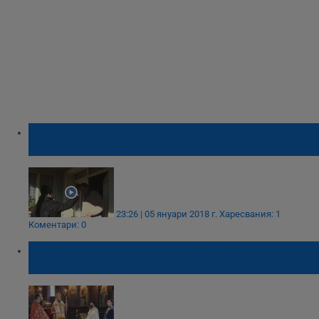
Преди Богоявление свещеник обикаля и
ръси къщите за здраве и берекет
23:26 | 05 януари 2018 г.
Харесвания: 1
Коментари: 0
Русенският митрополит Наум представи
архимандрит Симон в Попово