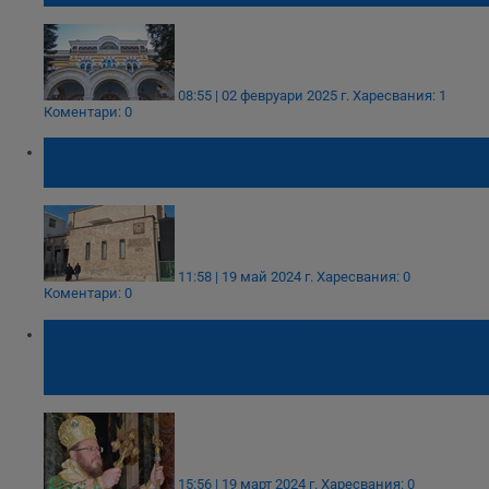
08:55 | 02 февруари 2025 г.
Харесвания: 1
Коментари: 0
Избират нов митрополит в Сливен за втори
път
11:58 | 19 май 2024 г.
Харесвания: 0
Коментари: 0
Русенският митрополит Наум е сред
възможните кандидати за български
патриарх
15:56 | 19 март 2024 г.
Харесвания: 0