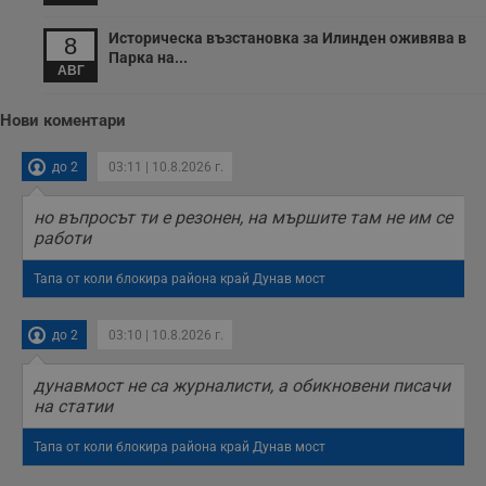
Историческа възстановка за Илинден оживява в
8
Парка на...
АВГ
Нови коментари
до 2
03:11 | 10.8.2026 г.
но въпросът ти е резонен, на мършите там не им се
работи
Тапа от коли блокира района край Дунав мост
до 2
03:10 | 10.8.2026 г.
дунавмост не са журналисти, а обикновени писачи
на статии
Тапа от коли блокира района край Дунав мост