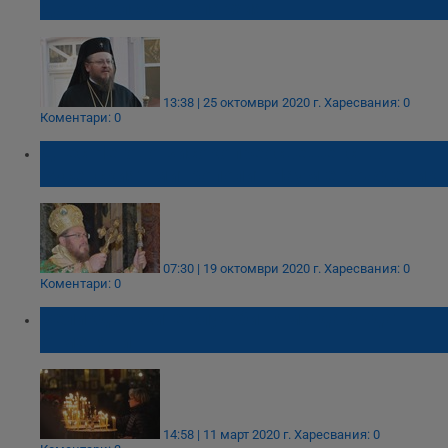
Доростолската епархия
13:38 | 25 октомври 2020 г.
Харесвания: 0
Коментари: 0
Днес Негово Високопреосвещенство
Русенският митрополит Наум е рожденик
07:30 | 19 октомври 2020 г.
Харесвания: 0
Коментари: 0
Великденските служби няма да бъдат
отменяни
14:58 | 11 март 2020 г.
Харесвания: 0