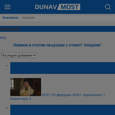
Dunavmost
/
епархия
епархия
RSS
Новини и статии свързани с етикет "епархия"
Епископ Макарий е кандидат за Видински
митрополит
09:37 | 02 февруари 2025 г.
Харесвания: 1
Коментари: 0
БПЦ определя днес кандидатите за
Видински митрополит