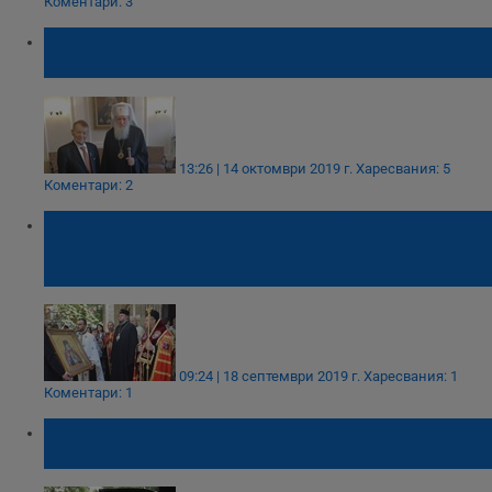
Коментари: 3
Патриарх Неофит благодари на Игнат
Канев за добротворството
13:26 | 14 октомври 2019 г.
Харесвания: 5
Коментари: 2
Русенската епарахия получи в дар
чудотворна икона и мощи на Св. Лука
Кримски
09:24 | 18 септември 2019 г.
Харесвания: 1
Коментари: 1
Прокуратурата разследва сделки с
църковни имоти