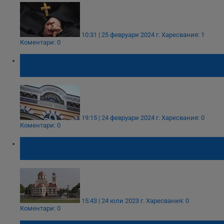
10:31 | 25 февруари 2024 г.
Харесвания: 1
Коментари: 0
Светият Синод отлага избора на нов
Сливенски митрополит
19:15 | 24 февруари 2024 г.
Харесвания: 0
Коментари: 0
С рибен курбан отбелязват осветяването
на храма „Св. Пантелеймон“ в Бяла
15:43 | 24 юли 2023 г.
Харесвания: 0
Коментари: 0