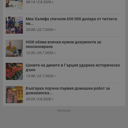
08:14 | 5.8.2026 г.
о
с
а
р
у
Миа Халифа спечели 650 000 долара от титлата
з
на...
з
20:08 | 22.7.2026 г.
п
ASP.NET_SessionId
Сесия
Т
Microsoft
НОИ обяви всички нужни документи за
с
Corporation
пенсиониране
D
www.dunavmost.com
п
12:26 | 20.7.2026 г.
и
т
к
Цените на дините в Гърция удариха историческо
п
дъно
и
у
15:58 | 22.7.2026 г.
р
к
п
Българка поръча първия домашен робот за
д
домакинска...
д
п
20:03 | 5.8.2026 г.
у
РЕКЛАМА