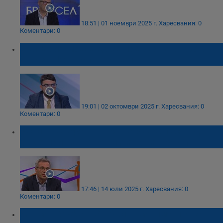
18:51 | 01 ноември 2025 г.
Харесвания: 0
Коментари: 0
България може да се превърне в газов
хъб за Централна Европа
19:01 | 02 октомври 2025 г.
Харесвания: 0
Коментари: 0
Руслан Стефанов: ЕС не може лесно да
бъде притиснат от митата на Тръмп
17:46 | 14 юли 2025 г.
Харесвания: 0
Коментари: 0
Мариян Събев: За България има пряка