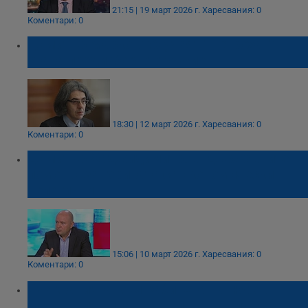
21:15 | 19 март 2026 г.
Харесвания: 0
Коментари: 0
Димитър Марков: Случаят "Петрохан"
става предизборно оръжие
18:30 | 12 март 2026 г.
Харесвания: 0
Коментари: 0
Димитър Хаджидимитров: Държавните
помощи за горивата са икономически
нелогични
15:06 | 10 март 2026 г.
Харесвания: 0
Коментари: 0
Очакванията към кабинета на Гюров
надхвърлят правомощията на служебно