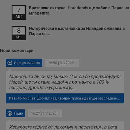
Британската група Hinterlands ще забие в Парка на
7
младежта
АВГ
Историческа възстановка за Илинден оживява в
8
Парка на...
АВГ
Нови коментари
И аз да си кажа
16:50 | 8.8.2026 г.
Мирчев, ти ли си бе, мама? Пак си се превъзбудил!
Недей, ще ти стане нещо! А ако, както е 100 %
сигурно, дронът е усраински,...
Ивайло Мирчев: Дронът над Кардам трябва да бъде разследван...
Гъдю
16:27 | 8.8.2026 г.
Изсякохте горите от лакомия и простотия , а сега