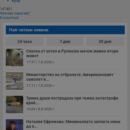
Некласифицирани
Край
147401
Фенове харесват
Dunavmost
Най-четени новини
24 часа
7 дни
30 дни
Строго необходимо
Ефективност
Таргетиране
Функционалност
Спасен от хотел в Русенско мечок живее втори
живот
Некласифицирани
17:57 | 7.8.2026 г.
Строго необходимите бисквитки позволяват основната
функционалност на уебсайта, като потребителско
Министерство на отбраната: Американският
влизане и управление на акаунта. Уебсайтът не може да
самолет в...
се използва правилно без строго необходими
17:11 | 7.8.2026 г.
бисквитки.
Валиден
Трима души пострадаха при тежка катастрофа
Име
Доставчик
/
Домейн
О
до
край...
10:04 | 8.8.2026 г.
__RequestVerificationToken
Сесия
Т
Microsoft
п
Corporation
ф
www.dunavmost.com
Наталия Ефремова: Минималната заплата няма
з
п
да е...
и