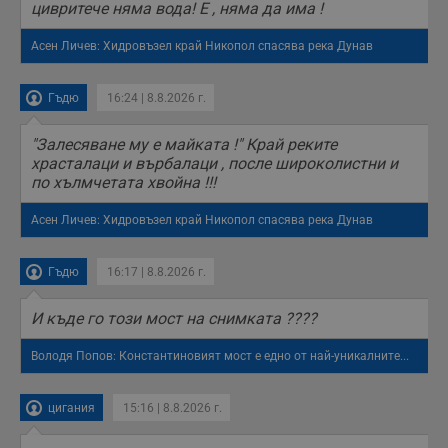
цивритече няма вода! Е , няма да има !
Асен Личев: Хидровъзел край Никопол спасява река Дунав
Гъдю
16:24 | 8.8.2026 г.
"Залесяване му е майката !" Край реките
храсталаци и върбалаци , после широколистни и
по хълмчетата хвойна !!!
Асен Личев: Хидровъзел край Никопол спасява река Дунав
Гъдю
16:17 | 8.8.2026 г.
И къде го този мост на снимката ????
Володя Попов: Константиновият мост е едно от най-уникалните...
цигания
15:16 | 8.8.2026 г.