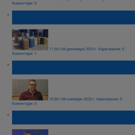
Коментари: 0
Държавата губи половин милиард лева от
нелегални горива
11:34 | 08 декември 2025 г.
Харесвания: 0
Коментари: 1
Руслан Стефанов: Не би трябвало да
спекулираме кой ще управлява "Лукойл"
19:36 | 08 ноември 2025 г.
Харесвания: 0
Коментари: 0
Руслан Стефанов: Ще изпитаме недостиг
на гориво след 2-3 месеца