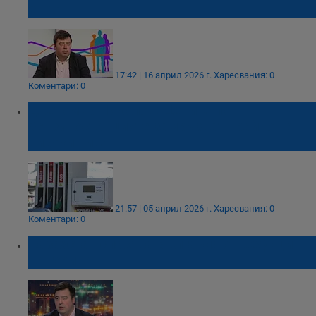
евро
17:42 | 16 април 2026 г.
Харесвания: 0
Коментари: 0
Цветомир Николов: Цените по
бензиностанциите замръзват трайно на
високи нива
21:57 | 05 април 2026 г.
Харесвания: 0
Коментари: 0
Казахстан спасява България от дефицит
на горива