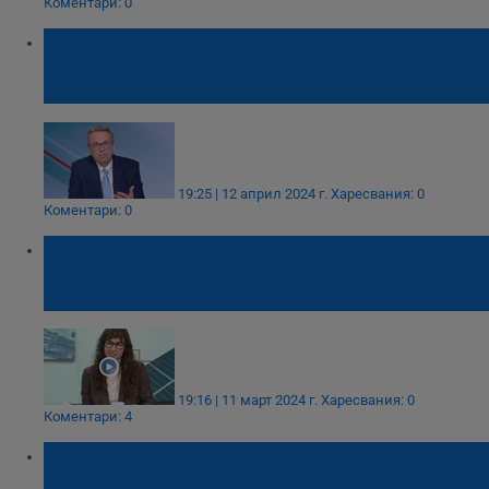
Коментари: 0
Руслан Стефанов: Всички съществуващи
канали по митниците се прехвърлят от
правителство на правителство
19:25 | 12 април 2024 г.
Харесвания: 0
Коментари: 0
Енергиен експерт: Има достатъчно
инструменти, които да не позволят цената
на тока да се покачи рязко
19:16 | 11 март 2024 г.
Харесвания: 0
Коментари: 4
Експерт: Казусът с "Лукойл" е типичен
пример за завладяната държава