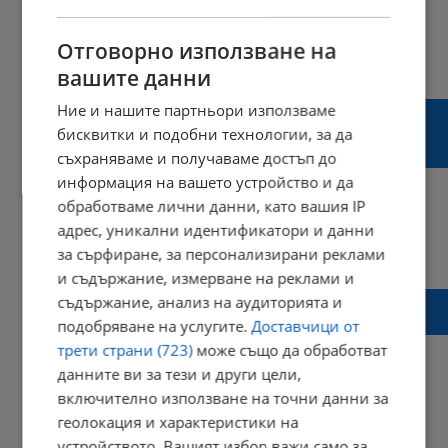
Отговорно използване на
21:15 | 26 август 2023 г.
Харесвания: 0
вашите данни
Коментари: 0
Тихомир Безлов: Взривовете в Карнобат
Ние и нашите партньори използваме
трудно могат да се обяснят като
бисквитки и подобни технологии, за да
случайност
съхраняваме и получаваме достъп до
информация на вашето устройство и да
обработваме лични данни, като вашия IP
адрес, уникални идентификатори и данни
22:03 | 26 юни 2023 г.
Харесвания: 0
за сърфиране, за персонализирани реклами
Коментари: 3
и съдържание, измерване на реклами и
Тихомир Безлов: Все още има много
съдържание, анализ на аудиторията и
неясноти около взрива
подобряване на услугите.
Доставчици от
трети страни (723)
може също да обработват
данните ви за тези и други цели,
включително използване на точни данни за
22:30 | 01 май 2023 г.
Харесвания: 0
геолокация и характеристики на
Коментари: 0
устройството. Вашият избор важи само за