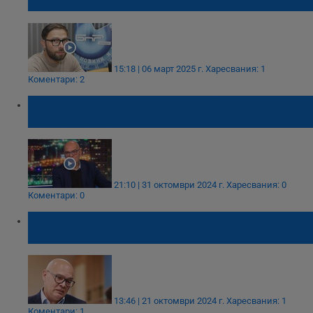
военна опасност
15:18 | 06 март 2025 г.
Харесвания: 1
Коментари: 2
Тихомир Безлов: Вотът на 150 000 души е
бил манипулиран
21:10 | 31 октомври 2024 г.
Харесвания: 0
Коментари: 0
Тихомир Безлов: Има една партия, която
доминира в купуването на гласове
13:46 | 21 октомври 2024 г.
Харесвания: 1
Коментари: 1