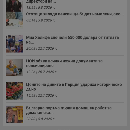
директори на...
п
13:55 | 5.8.2026 г.
о
р
Стотици хиляди пенсии ще бъдат намалени, ако...
п
н
08:14 | 5.8.2026 г.
п
к
ч
п
Миа Халифа спечели 650 000 долара от титлата
с
на...
б
20:08 | 22.7.2026 г.
__cf_bm
29
Т
Cloudflare Inc.
минути
с
.twitter.com
НОИ обяви всички нужни документи за
59
р
секунди
м
пенсиониране
б
12:26 | 20.7.2026 г.
о
у
п
Цените на дините в Гърция удариха историческо
о
дъно
и
т
15:58 | 22.7.2026 г.
receive-cookie-deprecation
.hit.gemius.pl
1 година
Т
с
Българка поръча първия домашен робот за
с
домакинска...
н
н
20:03 | 5.8.2026 г.
п
б