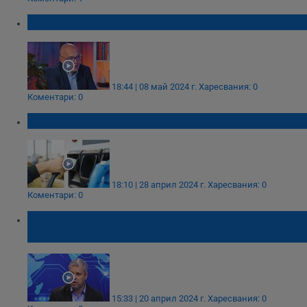
Как се роди контрабандата у нас?
18:44 | 08 май 2024 г.
Харесвания: 0
Коментари: 0
Каква е ситуацията на пазара на горива?
18:10 | 28 април 2024 г.
Харесвания: 0
Коментари: 0
Тодор Галев: Бизнесът плаща подкупи
дори когато не му ги искат
15:33 | 20 април 2024 г.
Харесвания: 0