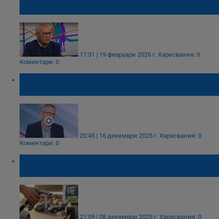
правителство
17:31 | 19 февруари 2026 г.
Харесвания: 0
Коментари: 0
Руслан Стефанов: Социалните плащания
целят да държат избирателите щастливи
20:45 | 16 декември 2025 г.
Харесвания: 0
Коментари: 0
Държавата губи 580 милиона лева от
схеми с горива
21:09 | 08 декември 2025 г.
Харесвания: 0