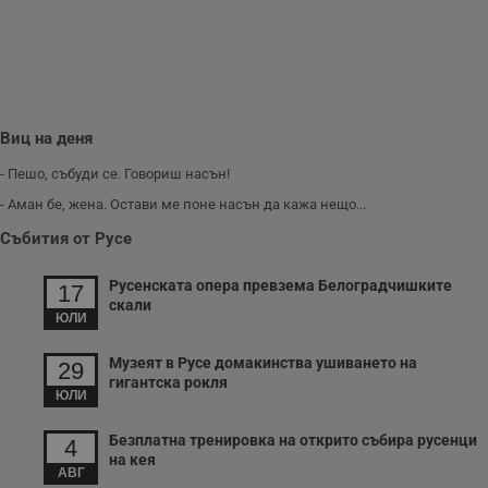
информация за
потребителското
поведение и
предпочитания.
Тази информация
се използва, за да
се оптимизира
представянето на
уебсайта и да
Виц на деня
направят
рекламните
- Пешо, събуди се. Говориш насън!
съобщения по-
важни за
- Аман бе, жена. Остави ме поне насън да кажа нещо...
потребителя.
Събития от Русе
Русенската опера превзема Белоградчишките
17
скали
ЮЛИ
Музеят в Русе домакинства ушиването на
29
гигантска рокля
ЮЛИ
Безплатна тренировка на открито събира русенци
4
на кея
АВГ