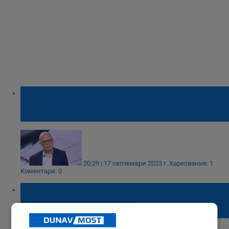
Тихомир Безлов: Земеделските субсидии
се концентрират в тясна група
собственици
20:29 | 17 септември 2023 г.
Харесвания: 1
Коментари: 0
Тихомир Безлов: Отношенията с Васил
Божков е едно от обясненията за смъртта
на Алексей Петров