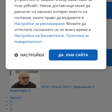
Енергиен експерт: Стратегията за
този уебсайт. Някои доставчици може да
енергетиката връща страната ни 20
разчитат на законен интерес вместо на
години назад
съгласие; имате право да възразите в
Настройки за рекламиране
. Можете да
оттеглите съгласието си по всяко време в
Настройки на бисквитките
.
Политика за
20:33 | 17 януари 2023 г.
Харесвания: 0
поверителност
Коментари: 0
Тихомир Безлов: Санкциите по "Магнитски"
НАСТРОЙКИ
ДА, КЪМ САЙТА
може да изтрият до 50% приходите на
футболни клубове
Строго
Ефективност
необходимо
18:50 | 19 юни 2021 г.
Харесвания: 0
Коментари: 0
Таргетиране
Функционалност
Начало
⟨⟨
1
⟩⟩