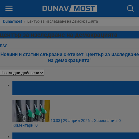
Dunavmost
/
център за изследване на демокрацията
център за изследване на демокрацията
RSS
Новини и статии свързани с етикет "център за изследване
на демокрацията"
България влезе в европейския топ 4 по
поскъпване на дизела
10:33 | 29 април 2026 г.
Харесвания: 0
Коментари: 0
Цветомир Николов: Дизелът скача до 2