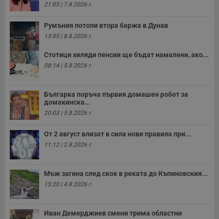
21:03 | 7.8.2026 г.
п
A
т
Румъния потопи втора баржа в Дунав
е
д
13:05 | 8.8.2026 г.
н
п
с
Стотици хиляди пенсии ще бъдат намалени, ако...
у
08:14 | 5.8.2026 г.
и
ф
н
м
Българка поръча първия домашен робот за
Т
домакинска...
и
п
20:03 | 5.8.2026 г.
у
з
б
От 2 август влизат в сила нови правила при...
VISITOR_PRIVACY_METADATA
5 месеца
Т
YouTube
11:12 | 2.8.2026 г.
4
с
.youtube.com
седмици
с
с
п
Мъж загина след скок в реката до Къпиновския...
и
15:20 | 4.8.2026 г.
п
т
в
с
з
Иван Демерджиев смени трима областни
с