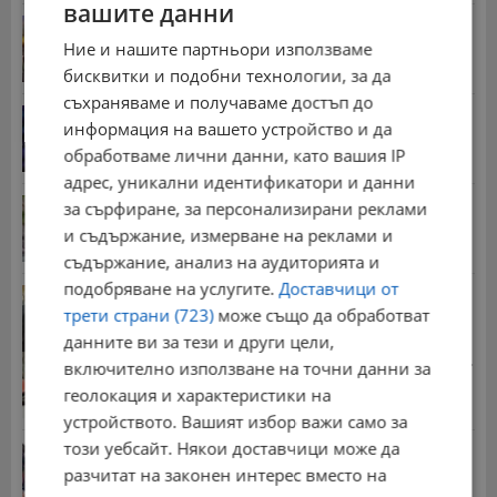
вашите данни
Българка поръча първия домашен робот за
домакинска...
Ние и нашите партньори използваме
20:03 | 5.8.2026 г.
бисквитки и подобни технологии, за да
съхраняваме и получаваме достъп до
От 2 август влизат в сила нови правила при...
информация на вашето устройство и да
11:12 | 2.8.2026 г.
обработваме лични данни, като вашия IP
адрес, уникални идентификатори и данни
Мъж загина след скок в реката до Къпиновския...
за сърфиране, за персонализирани реклами
15:20 | 4.8.2026 г.
и съдържание, измерване на реклами и
съдържание, анализ на аудиторията и
подобряване на услугите.
Доставчици от
Иван Демерджиев смени трима областни
директори на...
трети страни (723)
може също да обработват
13:55 | 5.8.2026 г.
данните ви за тези и други цели,
Стотици хиляди пенсии ще бъдат намалени, ако...
включително използване на точни данни за
08:14 | 5.8.2026 г.
геолокация и характеристики на
устройството. Вашият избор важи само за
този уебсайт. Някои доставчици може да
Миа Халифа спечели 650 000 долара от титлата
на...
разчитат на законен интерес вместо на
20:08 | 22.7.2026 г.