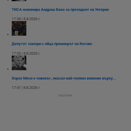
д
н
п
ТИСА номинира Андраш Бака за президент на Унгария
с
у
17:58 | 8.8.2026 г.
и
ф
н
м
Т
и
Депутат замери с яйца премиерът на Косово
п
у
17:53 | 8.8.2026 г.
з
б
VISITOR_PRIVACY_METADATA
5 месеца
Т
YouTube
4
с
.youtube.com
седмици
с
Хорхе Меси е човекът, оказал най-голямо влияние върху...
с
п
и
17:41 | 8.8.2026 г.
п
т
РЕКЛАМА
в
с
з
с
п
о
р
п