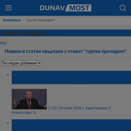
Dunavmost
/
турски президент
турски президент
RSS
Новини и статии свързани с етикет "турски президент"
Реджеп Ердоган отбеляза шест години от
отварянето на „Света София“
17:57 | 24 юли 2026 г.
Харесвания: 0
Коментари: 0
Реджеп Ердоган: Турция няма да допусне
нов геноцид като Сребреница