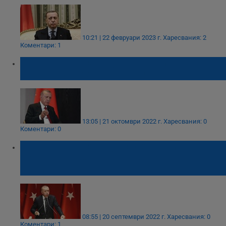
10:21 | 22 февруари 2023 г.
Харесвания: 2
Коментари: 1
Реджеп Ердоган: Путин е по-мек и
отворен за преговори с Киев
13:05 | 21 октомври 2022 г.
Харесвания: 0
Коментари: 0
Реджеп Ердоган: Русия се стреми да
сложи край на конфликта в Украйна
възможно най-скоро
08:55 | 20 септември 2022 г.
Харесвания: 0
Коментари: 1