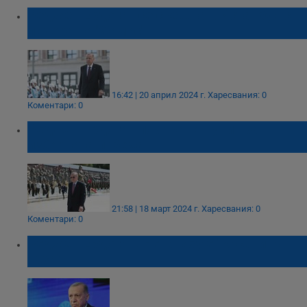
Реджеп Ердоган се срещна в Истанбул с
лидера на "Хамас"
16:42 | 20 април 2024 г.
Харесвания: 0
Коментари: 0
Реджеп Ердоган поздрави Путин за
изборната победа
21:58 | 18 март 2024 г.
Харесвания: 0
Коментари: 0
Реджеп Ердоган: Нетаняху е "касапинът на
Газа"