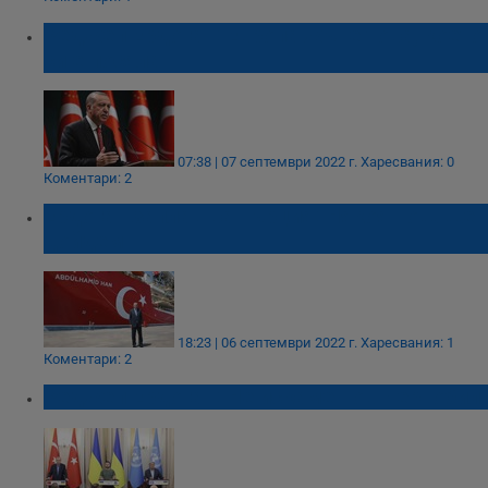
Реджеп Ердоган: Европа жъне това, което
си е посяла
07:38 | 07 септември 2022 г.
Харесвания: 0
Коментари: 2
Ердоган заплашва Гърция: Някоя нощ ще
дойдем
18:23 | 06 септември 2022 г.
Харесвания: 1
Коментари: 2
Реджеп Ердоган: Не искаме нов Чернобил