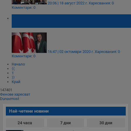
20:06 | 18 август 2022 г.
Харесвания: 0
Коментари: 0
Турското посолство в България е
шпионирало критици на Ердоган
16:47 | 02 октомври 2020 г.
Харесвания: 0
Коментари: 0
Начало
⟨⟨
1
⟩⟩
Край
147401
Фенове харесват
Dunavmost
Най-четени новини
24 часа
7 дни
30 дни