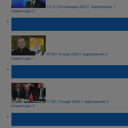
13:12 | 29 ноември 2023 г.
Харесвания: 1
Коментари: 0
Турция осъди карикатура на „Шарли Ебдо”
с Ердоган
07:43 | 18 май 2023 г.
Харесвания: 0
Коментари: 1
Реджеп Ердоган: Работим бързо за
пускането в експлоатация на газовия хъб
17:48 | 19 март 2023 г.
Харесвания: 0
Коментари: 0
Обвиняват Реджеп Ердоган в убийство
след кошмара в Турция