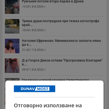
Румъния потопи втора баржа в Дунав
13:05 | 8.8.2026 г.
Трима души пострадаха при тежка катастрофа
край...
10:04 | 8.8.2026 г.
Наталия Ефремова: Минималната заплата няма
да е...
21:03 | 7.8.2026 г.
Д-р Георги Дяков оглави "Прогресивна България"
в...
09:47 | 8.8.2026 г.
Градушка и порой удариха Силистренско
20:09 | 7.8.2026 г.
Стотици хиляди пенсии ще бъдат намалени, ако...
08:14 | 5.8.2026 г.
Отговорно използване на