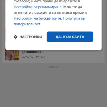
съгласие; имате право да възразите в
Настройки за рекламиране
. Можете да
НОИ обяви всички нужни документи за
оттеглите съгласието си по всяко време в
пенсиониране
Настройки на бисквитките
.
Политика за
12:26 | 20.7.2026 г.
поверителност
Цените на дините в Гърция удариха историческо
дъно
НАСТРОЙКИ
ДА, КЪМ САЙТА
15:58 | 22.7.2026 г.
Българка поръча първия домашен робот за
Строго
Ефективност
домакинска...
необходимо
20:03 | 5.8.2026 г.
РЕКЛАМА
Таргетиране
Функционалност
Некласифицирани