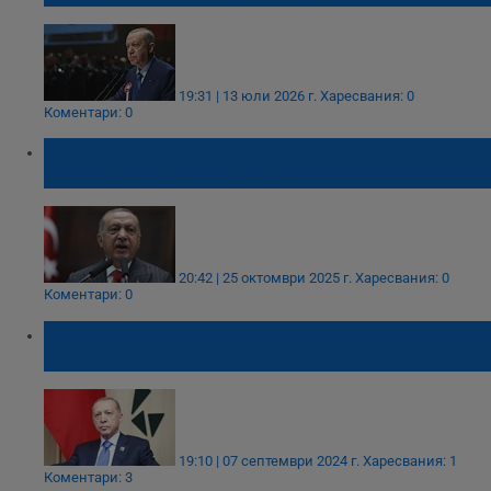
19:31 | 13 юли 2026 г.
Харесвания: 0
Коментари: 0
Ердоган: Турция е ключов играч във
всички регионални уравнения
20:42 | 25 октомври 2025 г.
Харесвания: 0
Коментари: 0
Реджеп Ердоган зове за ислямско
обединение срещу Израел
19:10 | 07 септември 2024 г.
Харесвания: 1
Коментари: 3