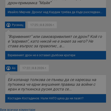
на тестване.
дрон-примамка “Майя”
Gdyn
1 година
Тази бисквитка се
Gemius
Ивайло Мирчев: Дронът над Кардам трябва да бъде разследван...
използва за
.hit.gemius.pl
събиране на
анонимни
статистически
Русенец
17:25 | 8.8.2026 г.
данни, свързани с
посещенията в
уебсайта на
"Взривеният" или самовзривилият се дрон? Кой го
потребителя, като
броя на
е "взривил", като никой не е знаел за него? Не
посещенията,
става въпрос за правопис , а...
средното време,
прекарано на
уебсайта и какви
Взривеният дрон не е оставил дълбоки кратери
страници са били
заредени. Целта е
да се подобри
съдържанието на
Аз
17:22 | 8.8.2026 г.
сайта и
потребителския
опит.
Ей копанар толкова се пънеш да се харесаш на
путкинка че едни внушения правиш за войни с
Gdynp
1 година
Тази бисквитка се
Gemius
иран и путкинска русия доста се...
използва с цел
.hit.gemius.pl
събиране на
информация за
Костадин Костадинов: Нали НАТО щяха да ни пазят?
потребителското
поведение и
предпочитания.
Виж всички коментари
Тази информация