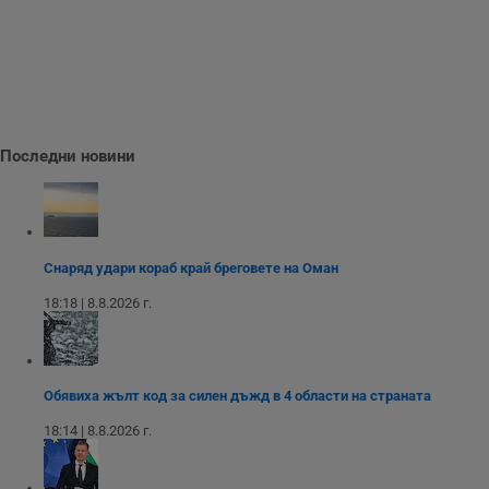
Строго необходимо
Ефективност
Таргетиране
Функционалност
Некласифицирани
Последни новини
Строго необходимите бисквитки позволяват основната
функционалност на уебсайта, като потребителско
влизане и управление на акаунта. Уебсайтът не може да
се използва правилно без строго необходими
бисквитки.
Снаряд удари кораб край бреговете на Оман
Валиден
Име
Доставчик
/
Домейн
О
18:18 | 8.8.2026 г.
до
__RequestVerificationToken
Сесия
Т
Microsoft
п
Corporation
ф
www.dunavmost.com
з
Обявиха жълт код за силен дъжд в 4 области на страната
п
и
п
18:14 | 8.8.2026 г.
A
т
е