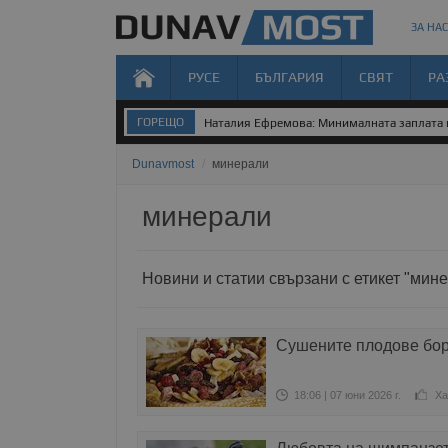
ЗА НАС
РУСЕ
БЪЛГАРИЯ
СВЯТ
РА
ГОРЕЩО
Наталия Ефремова: Минималната заплата н
Dunavmost
/
минерали
минерали
Новини и статии свързани с етикет "мин
Сушените плодове бор
18:06 | 07 юни 2026 г.
Ха