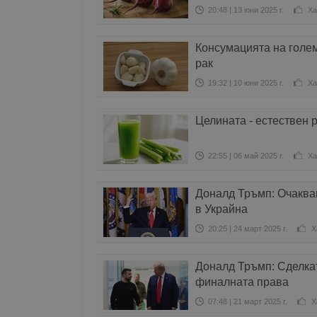
20:48 | 13 юни 2025 г.
Ха
Консумацията на голем
рак
19:32 | 10 юни 2025 г.
Ха
Целината - естествен 
22:55 | 06 май 2025 г.
Ха
Доналд Тръмп: Очаква
в Украйна
20:25 | 24 март 2025 г.
Х
Доналд Тръмп: Сделкат
финалната права
07:48 | 21 март 2025 г.
Х