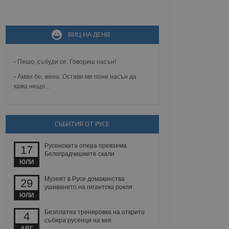
не, зададена от уеб
ВИЦ НА ДЕНЯ
 ASP.NET MVC
спре неразрешеното
т, известно като
тове. Той не съдържа
- Пешо, събуди се. Говориш насън!
щожава при затваряне
- Аман бе, жена. Остави ме поне насън да
кажа нещо...
ение на съгласието на
ст за тяхното
а данни за съгласието
ични политики и
антира, че техните
 сесии.
СЪБИТИЯ ОТ РУСЕ
аничаване между хората
а, за да се правят
Русенската опера превзема
17
хния уебсайт.
Белоградчишките скали
ЮЛИ
сигнализира на
Музеят в Русе домакинства
29
 на бисквитките,
ушиването на гигантска рокля
а съответствие и
ЮЛИ
ндарти и
Безплатна тренировка на открито
4
ck и предоставя
събира русенци на кея
требител използва
АВГ