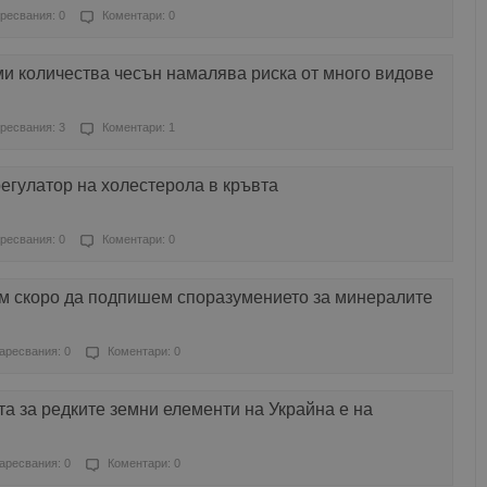
ресвания: 0
Коментари: 0
и количества чесън намалява риска от много видове
ресвания: 3
Коментари: 1
регулатор на холестерола в кръвта
ресвания: 0
Коментари: 0
м скоро да подпишем споразумението за минералите
аресвания: 0
Коментари: 0
а за редките земни елементи на Украйна е на
аресвания: 0
Коментари: 0