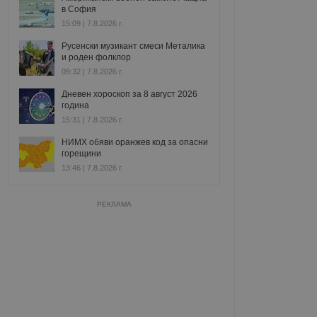
в София
15:09 | 7.8.2026 г.
Русенски музикант смеси Металика
и роден фолклор
09:32 | 7.8.2026 г.
Дневен хороскоп за 8 август 2026
година
15:31 | 7.8.2026 г.
НИМХ обяви оранжев код за опасни
горещини
13:46 | 7.8.2026 г.
РЕКЛАМА