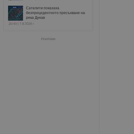
Сателити показаха
безпрецедентното пресъхване на
река Дунав
20:40 | 7.8.2026 г.
РЕКЛАМА