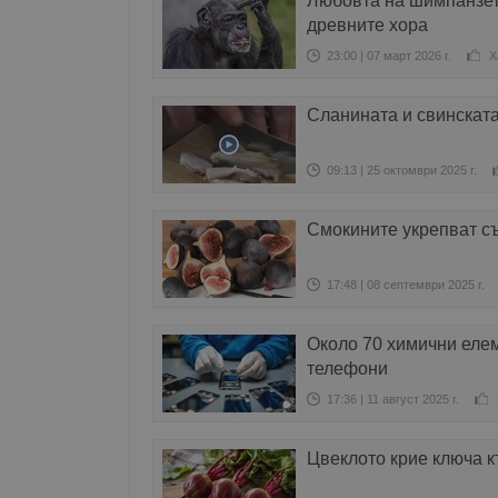
Любовта на шимпанзета
древните хора
23:00 | 07 март 2026 г.
Х
Сланината и свинската
09:13 | 25 октомври 2025 г.
Смокините укрепват съ
17:48 | 08 септември 2025 г.
Около 70 химични елем
телефони
17:36 | 11 август 2025 г.
Цвеклото крие ключа к