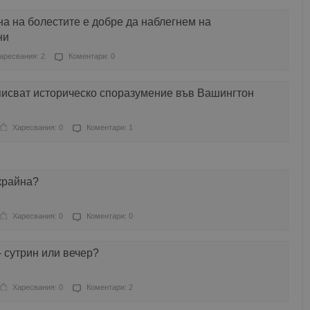
на на болестите е добре да наблегнем на
ни
аресвания: 2
Коментари: 0
писват историческо споразумение във Вашингтон
Харесвания: 0
Коментари: 1
крайна?
Харесвания: 0
Коментари: 0
- сутрин или вечер?
Харесвания: 0
Коментари: 2