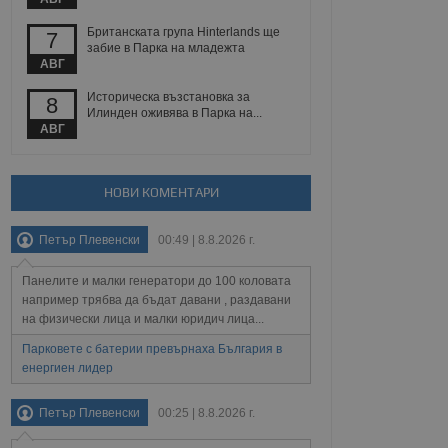
йният потребител може
 уебсайт.
Британската група Hinterlands ще
7
забие в Парка на младежта
АВГ
Описание
Историческа възстановка за
8
Илинден оживява в Парка на...
АВГ
ребителски
елското поведение и
раници на сайта. Тя
яване на сайта. Тя
не на прегледи на
формация, която е
взаимодействат с
нкционалност в целия
прекарано на
НОВИ КОМЕНТАРИ
редпочитанията на
 сайтове; тя може
остта на социалните
тора на сайта.
използва новата или
Петър Плевенски
00:49 | 8.8.2026 г.
елски взаимодействия
нето и потребителския
Панелите и малки генератори до 100 коловата
например трябва да бъдат давани , раздавани
рез събиране на данни
на физически лица и малки юридич лица...
 помага за
отребителите се
Парковете с батерии превърнаха България в
тапите на тестване.
енергиен лидер
тистически данни,
 броя на посещенията,
 са били заредени.
Петър Плевенски
00:25 | 8.8.2026 г.
елския опит.