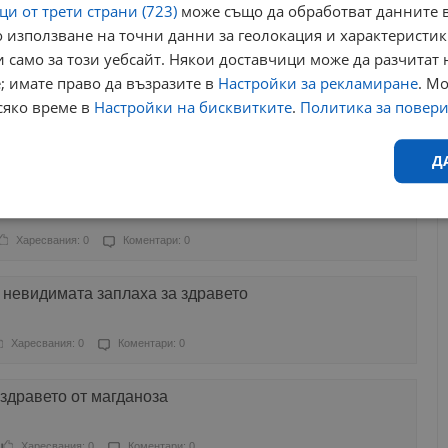
и от трети страни (723)
може също да обработват данните в
 използване на точни данни за геолокация и характеристик
Харесвания: 2
Коментари: 0
 само за този уебсайт. Някои доставчици може да разчитат 
; имате право да възразите в
Настройки за рекламиране
. М
аболизма - какво трябва да знаем
сяко време в
Настройки на бисквитките
.
Политика за повер
Харесвания: 0
Коментари: 0
Д
ляко не е добър избор за кафето?
Ефективност
Таргетиране
Функционалност
Н
Харесвания: 0
Коментари: 0
 невидимата заплаха за здравето
Харесвания: 0
Коментари: 0
еобходимо
Ефективност
Таргетиране
Функционалност
Неклас
 здравето от магданоза
исквитки позволяват основната функционалност на уебсайта, като потребителско
не може да се използва правилно без строго необходими бисквитки.
Харесвания: 0
Коментари: 0