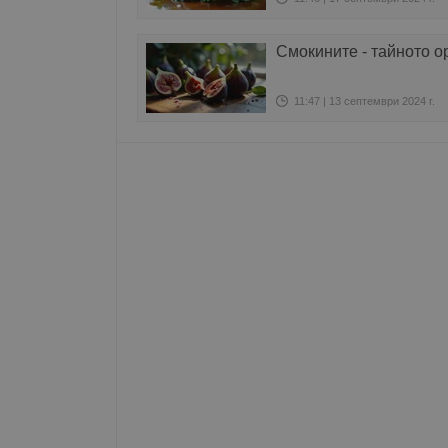
Име
Смокините - тайното 
__RequestVerificationT
11:47 | 13 септември 2024 г.
VISITOR_PRIVACY_MET
__cf_bm
receive-cookie-depreca
ASP.NET_SessionId