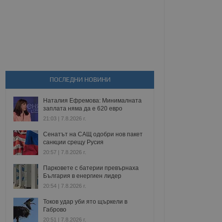
ПОСЛЕДНИ НОВИНИ
Наталия Ефремова: Минималната
заплата няма да е 620 евро
21:03 | 7.8.2026 г.
Сенатът на САЩ одобри нов пакет
санкции срещу Русия
20:57 | 7.8.2026 г.
Парковете с батерии превърнаха
България в енергиен лидер
20:54 | 7.8.2026 г.
Токов удар уби ято щъркели в
Габрово
20:51 | 7.8.2026 г.