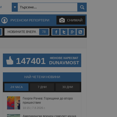
И
РУСЕНСКИ РЕПОРТЕРИ
СНИМАЙ
НОВИНИТЕ ВЧЕРА
78
147401
ФЕНОВЕ ХАРЕСВАТ
DUNAVMOST
НАЙ-ЧЕТЕНИ НОВИНИ
24 ЧАСА
7 ДНИ
30 ДНИ
Георги Рачев: Горещини до второ
пришествие
10:15 | 7.8.2026 г.
Американски военен самолет кацна