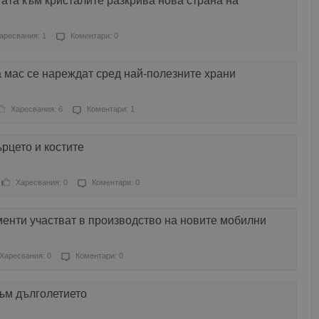
та към кристалите разкрива нова страна на
аресвания: 1
Коментари: 0
 мас се нареждат сред най-полезните храни
Харесвания: 6
Коментари: 1
рцето и костите
Харесвания: 0
Коментари: 0
енти участват в производство на новите мобилни
Харесвания: 0
Коментари: 0
ъм дълголетието