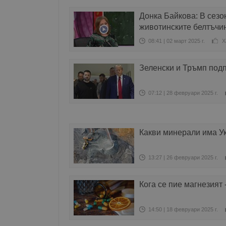
Донка Байкова: В сезо
животинските белтъчи
08:41 | 02 март 2025 г.
Х
Зеленски и Тръмп под
07:12 | 28 февруари 2025 г.
Какви минерали има У
13:27 | 26 февруари 2025 г.
Кога се пие магнезият 
14:50 | 18 февруари 2025 г.