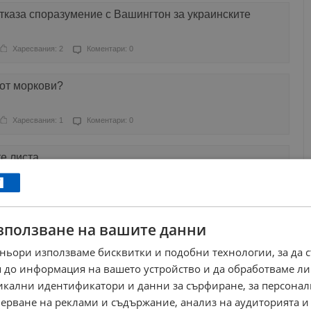
тказа споразумение с Вашингтон за украинските
Харесвания: 2
Коментари: 0
 от моркови?
Харесвания: 1
Коментари: 0
е листа
Харесвания: 1
Коментари: 0
зползване на вашите данни
стъпи на Южния полюс
ньори използваме бисквитки и подобни технологии, за да 
Харесвания: 0
Коментари: 0
 до информация на вашето устройство и да обработваме ли
никални идентификатори и данни за сърфиране, за персона
нителни добавки са опасни за здравето?
ерване на реклами и съдържание, анализ на аудиторията и