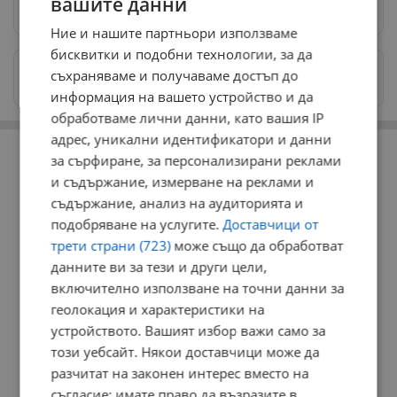
вашите данни
Предпочитани източници
→
Ние и нашите партньори използваме
бисквитки и подобни технологии, за да
Изпращайте снимки и информация на
съхраняваме и получаваме достъп до
news@dunavmost.com
информация на вашето устройство и да
обработваме лични данни, като вашия IP
РЕКЛАМА
адрес, уникални идентификатори и данни
за сърфиране, за персонализирани реклами
и съдържание, измерване на реклами и
съдържание, анализ на аудиторията и
подобряване на услугите.
Доставчици от
трети страни (723)
може също да обработват
данните ви за тези и други цели,
включително използване на точни данни за
геолокация и характеристики на
устройството. Вашият избор важи само за
този уебсайт. Някои доставчици може да
разчитат на законен интерес вместо на
съгласие; имате право да възразите в