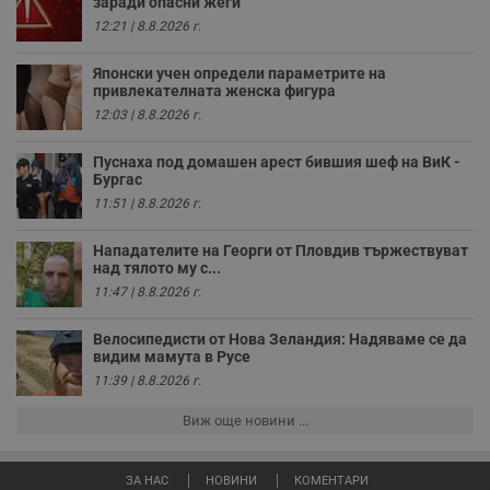
заради опасни жеги
п
к
12:21 | 8.8.2026 г.
ч
п
с
Японски учен определи параметрите на
б
привлекателната женска фигура
12:03 | 8.8.2026 г.
__cf_bm
29
Т
Cloudflare Inc.
минути
с
.twitter.com
59
р
Пуснаха под домашен арест бившия шеф на ВиК -
секунди
м
Бургас
б
о
11:51 | 8.8.2026 г.
у
п
о
Нападателите на Георги от Пловдив тържествуват
и
над тялото му с...
т
11:47 | 8.8.2026 г.
receive-cookie-deprecation
.hit.gemius.pl
1 година
Т
с
с
Велосипедисти от Нова Зеландия: Надяваме се да
н
видим мамута в Русе
н
п
11:39 | 8.8.2026 г.
б
п
Виж още новини ...
с
о
с
а
ЗА НАС
НОВИНИ
КОМЕНТАРИ
р