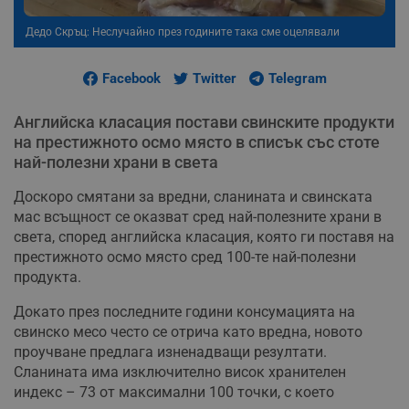
Дедо Скръц: Неслучайно през годините така сме оцелявали
Facebook
Twitter
Telegram
Английска класация постави свинските продукти
на престижното осмо място в списък със стоте
най-полезни храни в света
Доскоро смятани за вредни, сланината и свинската
мас всъщност се оказват сред най-полезните храни в
света, според английска класация, която ги поставя на
престижното осмо място сред 100-те най-полезни
продукта.
Докато през последните години консумацията на
свинско месо често се отрича като вредна, новото
проучване предлага изненадващи резултати.
Сланината има изключително висок хранителен
индекс – 73 от максимални 100 точки, с което