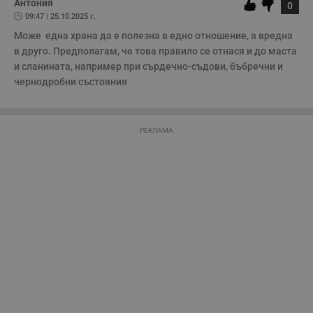
потребители.
Антония
0
09:47 | 25.10.2025 г.
Може  една храна да е полезна в едно отношение, а вредна 
Строго необходимо
Ефективност
в друго. Предполагам, че това правило се отнася и до маста  
и сланината, например при сърдечно-съдови, бъбречни и 
Таргетиране
Функционалност
чернодробни състояния 
Некласифицирани
Строго необходимите бисквитки позволяват основната
функционалност на уебсайта, като потребителско
РЕКЛАМА
влизане и управление на акаунта. Уебсайтът не може да
се използва правилно без строго необходими
бисквитки.
Валиден
Име
Доставчик
/
Домейн
О
до
__RequestVerificationToken
Сесия
Т
Microsoft
п
Corporation
ф
www.dunavmost.com
з
п
и
п
A
т
е
д