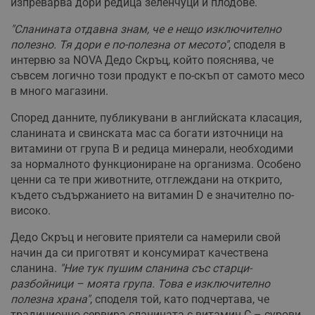
изпреварва дори редица зеленчуци и плодове.
"Сланината отдавна знам, че е нещо изключително
полезно. Тя дори е по-полезна от месото"
, споделя в
интервю за NOVA Дедо Скръц, който пояснява, че
съвсем логично този продукт е по-скъп от самото месо
в много магазини.
Според данните, публикувани в английската класация,
сланината и свинската мас са богати източници на
витамини от група В и редица минерали, необходими
за нормалното функциониране на организма. Особено
ценни са те при животните, отглеждани на открито,
където съдържанието на витамин D е значително по-
високо.
Дедо Скръц и неговите приятели са намерили свой
начин да си приготвят и консумират качествена
сланина.
"Ние тук пушим сланина със старци-
разбойници – моята група. Това е изключително
полезна храна"
, споделя той, като подчертава, че
традиционно сервира сланината с витамин С – сурови