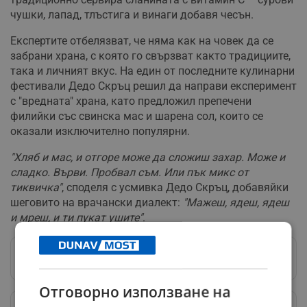
чушки, лапад, тлъстига и винаги добавя чесън.
Експертите отбелязват, че няма как на човек да се
забрани храна, с която го свързват както традициите,
така и личният вкус. На един от последните кулинарни
фестивали Дедо Скръц решил да направи експеримент
с "вредната" храна, като предложил препечени
филийки със свинска мас и шарена сол, които се
оказали изключително популярни.
"Хляб и мас, и отгоре може да сложиш захар. Може и
сладко. Върви. Пробвал съм. Или пък микс от
тиквичка"
, споделя с усмивка Дедо Скръц, добавяйки
шеговито на врачански диалект:
"Мажеш, ядеш, ядеш
и мреш, и ти пукат ушите"
.
Следвай ни в Google News
→
Отговорно използване на