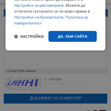
Настройки за рекламиране
. Можете да
оттеглите съгласието си по всяко време в
Напиши коментар!
Настройки на бисквитките
.
Политика за
поверителност
НАСТРОЙКИ
ДА, КЪМ САЙТА
Строго
Ефективност
необходимо
Остават
2000
символа
Таргетиране
Функционалност
ОБНОВИ
Поради зачестилите злоупотреби в сайта, за да оставите анонимен
коментар или да гласувате изискваме да се идентифицирате с
google акаунт.
Некласифицирани
Натискайки на бутона "Вход с google" по-долу, коментарът ви ще
бъде публикуван анонимно под псевдонима който сте попълнили
по-горе в полето "Твоето име". Никаква лична информация за вас
няма да бъде съхранявана при нас или показвана на други