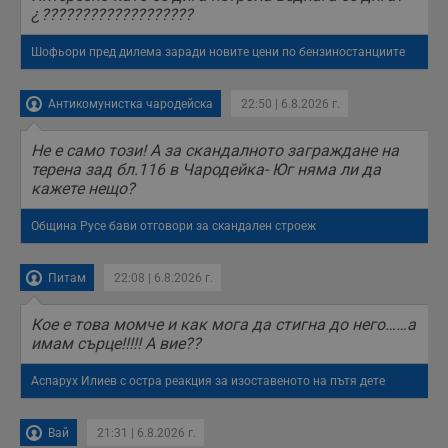
броя на
¿???????????????????
посещенията,
средното време,
прекарано на
Шофьори пред дилема заради новите цени по бензиностанциите
уебсайта и какви
страници са били
заредени. Целта е
Антикомунистка чародейска
22:50 | 6.8.2026 г.
да се подобри
съдържанието на
сайта и
Не е само този! А за скандалното заграждане на
потребителския
опит.
терена зад бл.116 в Чародейка- Юг няма ли да
кажете нещо?
Gdynp
1 година
Тази бисквитка се
Gemius
използва с цел
.hit.gemius.pl
събиране на
Община Русе бави отговори за скандален строеж
информация за
потребителското
поведение и
предпочитания.
Питам
22:08 | 6.8.2026 г.
Тази информация
се използва, за да
се оптимизира
Кое е това момче и как мога да стигна до него……а
представянето на
имам сърце!!!!! А вие??
уебсайта и да
направят
рекламните
Аспарух Илиев с остра реакция за изоставеното на пътя дете
съобщения по-
важни за
потребителя.
Вай
21:31 | 6.8.2026 г.