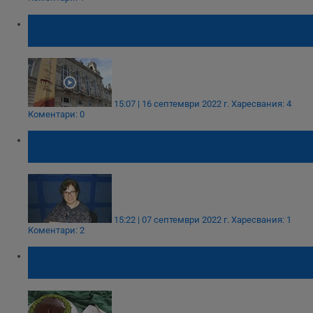
Първият празник на тортата "Гараш"
започва утре в Русе
15:07 | 16 септември 2022 г.
Харесвания: 4
Коментари: 0
Историк разкри фактите за създаването
на торта Гараш
15:22 | 07 септември 2022 г.
Харесвания: 1
Коментари: 2
Много изненади очакват русенци на
първия Фестивал на тортата Гараш