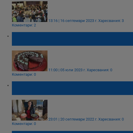
13:16 | 16 септември 2023 г.
Харесвания: 3
Коментари: 2
Русенският музей получи две рецепти за
торта Гараш
11:00 | 05 юли 2023 г.
Харесвания: 0
Коментари: 0
Етнографът Стефана Йорова приготви
торти „Гараш“ за екипа на РИМ - Русе
23:01 | 20 септември 2022 г.
Харесвания: 0
Коментари: 0