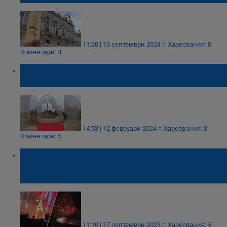
11:20 | 10 септември 2024 г.
Харесвания: 0
Коментари: 3
Кое е общото между торта Гараш и
дунавската рибена чорба?
14:53 | 12 февруари 2024 г.
Харесвания: 3
Коментари: 5
Зарята след концерта на NANA
предизвика противоречиви емоции сред
русенци
11:10 | 17 септември 2023 г.
Харесвания: 5