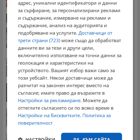
адрес, уникални идентификатори и данни
за сърфиране, за персонализирани реклами
Задържаха десет деца за убийството в Пловдив
и съдържание, измерване на реклами и
15:43 | 6.8.2026 г.
съдържание, анализ на аудиторията и
подобряване на услугите.
Доставчици от
Стотици хиляди пенсии ще бъдат намалени, ако...
трети страни (723)
може също да обработват
08:14 | 5.8.2026 г.
данните ви за тези и други цели,
включително използване на точни данни за
Българка поръча първия домашен робот за
геолокация и характеристики на
домакинска...
устройството. Вашият избор важи само за
20:03 | 5.8.2026 г.
този уебсайт. Някои доставчици може да
разчитат на законен интерес вместо на
От 2 август влизат в сила нови правила при...
съгласие; имате право да възразите в
11:12 | 2.8.2026 г.
Настройки за рекламиране
. Можете да
оттеглите съгласието си по всяко време в
Мъж загина след скок в реката до Къпиновския...
Настройки на бисквитките
.
Политика за
15:20 | 4.8.2026 г.
поверителност
Иван Демерджиев смени трима областни
НАСТРОЙКИ
ДА, КЪМ САЙТА