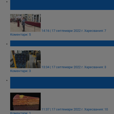
Над 20 дами и един господин се
надпреварваха за най-добра торта Гараш
14:16 | 17 септември 2022 г.
Харесвания: 7
Коментари: 5
Пускат допълнителни тролейбуси в Русе
13:34 | 17 септември 2022 г.
Харесвания: 3
Коментари: 3
Истинската торта "Гараш" се прави без
брашно
11:37 | 17 септември 2022 г.
Харесвания: 10
Коментари: 1