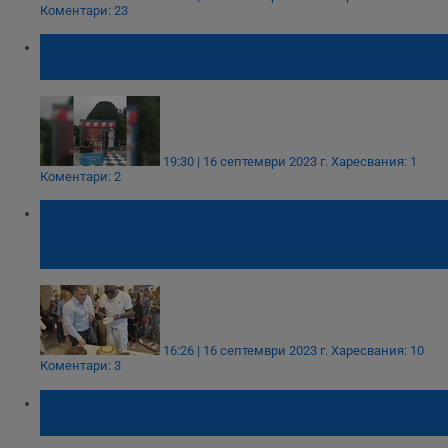
Коментари: 23
Интерактивна 3D сладкарница кани
русенци за снимки
19:30 | 16 септември 2023 г.
Харесвания: 1
Коментари: 2
12-годишно момиче получи специалната
награда на кмета за най-вкусна торта
Гараш
16:26 | 16 септември 2023 г.
Харесвания: 10
Коментари: 3
Над 40 любители сладкари взеха участие
във фестивала на торта "Гараш"