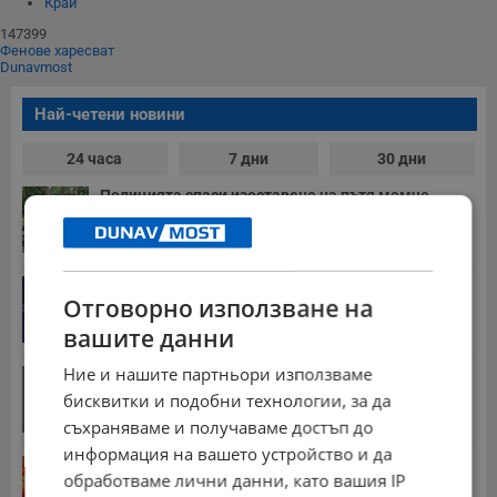
Край
147399
Фенове харесват
Dunavmost
Най-четени новини
24 часа
7 дни
30 дни
Полицията спаси изоставено на пътя момче
09:36 | 6.8.2026 г.
Дневен хороскоп за 7 август 2026 година
Отговорно използване на
15:00 | 6.8.2026 г.
вашите данни
Ние и нашите партньори използваме
Румен Радев ще посети терена за бъдещия
космически...
бисквитки и подобни технологии, за да
07:19 | 6.8.2026 г.
съхраняваме и получаваме достъп до
информация на вашето устройство и да
Продават домати от Косово за 30 евроцента за...
обработваме лични данни, като вашия IP
18:12 | 6.8.2026 г.