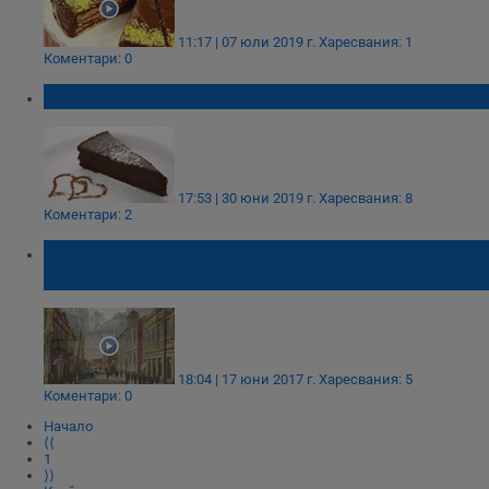
11:17 | 07 юли 2019 г.
Харесвания: 1
Коментари: 0
Торта Гараш тръгва от Русе
17:53 | 30 юни 2019 г.
Харесвания: 8
Коментари: 2
Първата торта „Гараш” у нас е направена в
Русе!
18:04 | 17 юни 2017 г.
Харесвания: 5
Коментари: 0
Начало
⟨⟨
1
⟩⟩