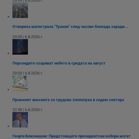
23:09 | 6.8.2026 г.
п
у
з
б
VISITOR_PRIVACY_METADATA
5 месеца
Т
YouTube
Отвориха магистрала "Тракия" след часове блокада заради...
4
с
.youtube.com
седмици
с
с
23:05 | 6.8.2026 г.
п
и
п
т
в
с
Персеидите озаряват небето в средата на август
з
с
23:03 | 6.8.2026 г.
п
о
р
п
н
п
Променят вноските за трудова злополука в седем сектора
к
ч
п
22:58 | 6.8.2026 г.
с
б
__cf_bm
29
Т
Cloudflare Inc.
минути
с
.twitter.com
59
р
Георги Близнашки: Предстоящите президентски избори могат