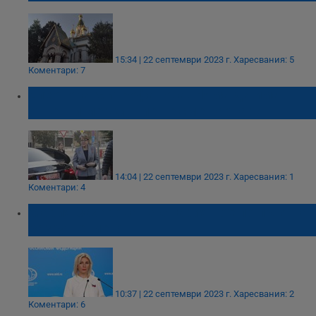
15:34 | 22 септември 2023 г.
Харесвания: 5
Коментари: 7
Елеонора Митрофанова: Няма да има
ответни мерки, ние не сме варвари
14:04 | 22 септември 2023 г.
Харесвания: 1
Коментари: 4
Мария Захарова: България пое по пътя на
разрушението
10:37 | 22 септември 2023 г.
Харесвания: 2
Коментари: 6