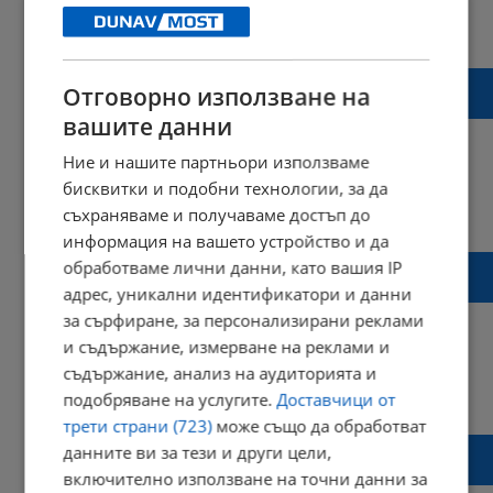
08:53 | 20 февруари 2022 г.
Харесвания: 2
Коментари: 0
Свещеници помазаха медици и пациенти в
Отговорно използване на
COVID отделенията на ВМА
вашите данни
Ние и нашите партньори използваме
бисквитки и подобни технологии, за да
22:58 | 20 декември 2021 г.
Харесвания: 0
съхраняваме и получаваме достъп до
Коментари: 0
информация на вашето устройство и да
Арестуваха двама свещеници в Гърция за
обработваме лични данни, като вашия IP
системно изнасилване на младеж
адрес, уникални идентификатори и данни
за сърфиране, за персонализирани реклами
и съдържание, измерване на реклами и
съдържание, анализ на аудиторията и
10:30 | 18 декември 2021 г.
Харесвания: 1
подобряване на услугите.
Доставчици от
Коментари: 0
трети страни (723)
може също да обработват
Папа Франциск назова два от най-тежките
данните ви за тези и други цели,
грехове
включително използване на точни данни за