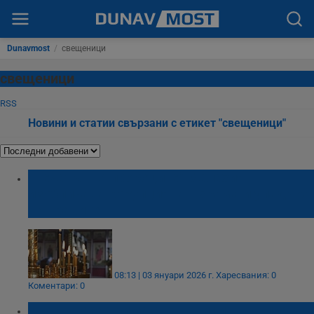
Dunavmost
/
свещеници
свещеници
RSS
Новини и статии свързани с етикет "свещеници"
"Печатът на пророците" Малахия
изобличава корупцията в храма и упадъка
на нравите
08:13 | 03 януари 2026 г.
Харесвания: 0
Коментари: 0
Арестуваха трима свещеници в Гърция за