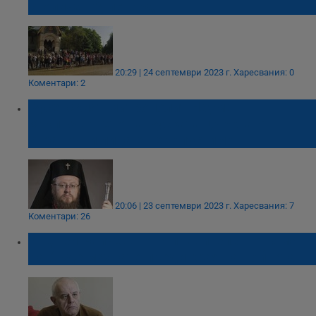
столичен булевард
20:29 | 24 септември 2023 г.
Харесвания: 0
Коментари: 2
Русенският митрополит Наум:
Заключването на Руската църква от
странични лица е недопустимо
20:06 | 23 септември 2023 г.
Харесвания: 7
Коментари: 26
Андрей Райчев: Това правителство няма
да бъде махнато преди края на войната