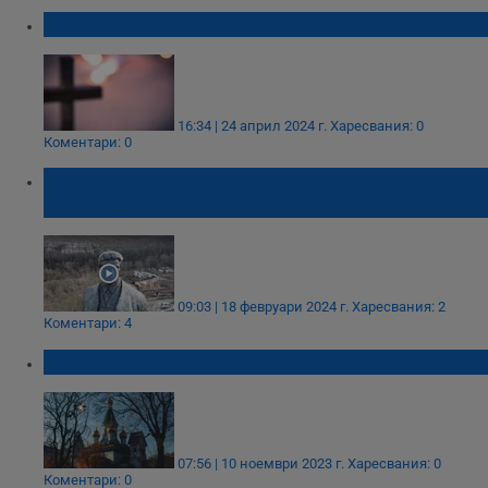
Искат църковен съд за двама свещеници
16:34 | 24 април 2024 г.
Харесвания: 0
Коментари: 0
Клевета ли са обвиненията срещу поп
Кръстю?
09:03 | 18 февруари 2024 г.
Харесвания: 2
Коментари: 4
Отварят Руската църква в София
07:56 | 10 ноември 2023 г.
Харесвания: 0
Коментари: 0