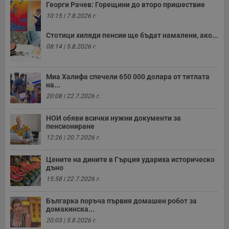
Георги Рачев: Горещини до второ пришествие
п
б
10:15 | 7.8.2026 г.
п
с
о
Стотици хиляди пенсии ще бъдат намалени, ако...
с
08:14 | 5.8.2026 г.
а
р
у
з
Миа Халифа спечели 650 000 долара от титлата
з
п
на...
20:08 | 22.7.2026 г.
ASP.NET_SessionId
Сесия
Т
Microsoft
с
Corporation
D
www.dunavmost.com
НОИ обяви всички нужни документи за
п
пенсиониране
и
т
12:26 | 20.7.2026 г.
к
п
и
Цените на дините в Гърция удариха историческо
у
дъно
р
к
15:58 | 22.7.2026 г.
п
д
д
Българка поръча първия домашен робот за
п
домакинска...
у
20:03 | 5.8.2026 г.