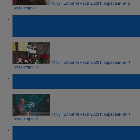
16:38 | 23 септември 2023 г.
Харесвания: 2
Коментари: 1
Руското посолство: Църквата в София не е
затворена по решение на посланик
Митрофанова
14:37 | 23 септември 2023 г.
Харесвания: 1
Коментари: 0
Йордан Божилов: Руската църква много
често изпълнява поръчки на Кремъл
11:33 | 23 септември 2023 г.
Харесвания: 1
Коментари: 2
Руската църква в София прекратява
своята дейност