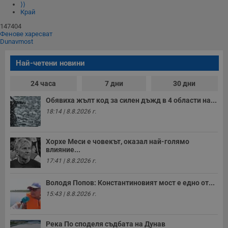
з
⟩⟩
п
Край
и
п
147404
A
Фенове харесват
т
Dunavmost
е
д
н
Най-четени новини
п
с
у
24 часа
7 дни
30 дни
и
ф
Обявиха жълт код за силен дъжд в 4 области на...
н
м
18:14 | 8.8.2026 г.
Т
и
п
у
Хорхе Меси е човекът, оказал най-голямо
з
влияние...
б
17:41 | 8.8.2026 г.
VISITOR_PRIVACY_METADATA
5 месеца
Т
YouTube
4
с
.youtube.com
Володя Попов: Константиновият мост е едно от...
седмици
с
с
15:43 | 8.8.2026 г.
п
и
п
т
Река По споделя съдбата на Дунав
в