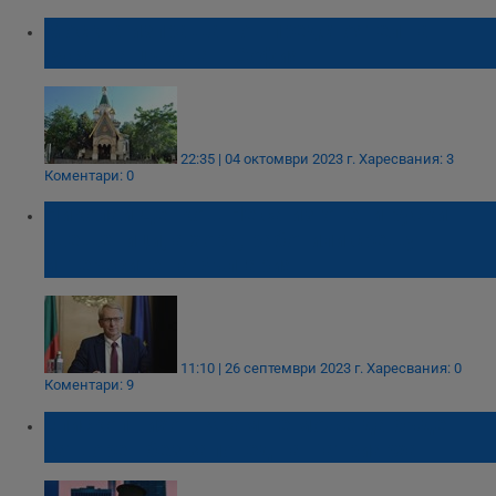
Москва изпраща нов предстоятел на
Руската църква в София
22:35 | 04 октомври 2023 г.
Харесвания: 3
Коментари: 0
Николай Денков: Не са изгонени руски
свещеници, а хора, работили срещу
интересите на България
11:10 | 26 септември 2023 г.
Харесвания: 0
Коментари: 9
Епископ Тихон: Храм не може да бъде
затворен без заповед на Патриарха