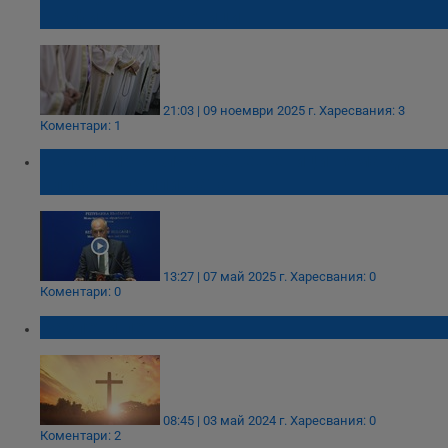
трафик на наркотици
21:03 | 09 ноември 2025 г.
Харесвания: 3
Коментари: 1
Красимир Вълчев: Свещеници няма да
влизат в училищата
13:27 | 07 май 2025 г.
Харесвания: 0
Коментари: 0
Разпети петък е
08:45 | 03 май 2024 г.
Харесвания: 0
Коментари: 2