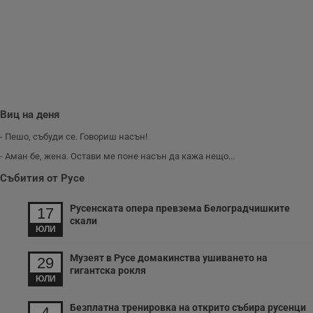
Виц на деня
- Пешо, събуди се. Говориш насън!
- Аман бе, жена. Остави ме поне насън да кажа нещо...
Събития от Русе
Русенската опера превзема Белоградчишките
17
скали
ЮЛИ
Музеят в Русе домакинства ушиването на
29
гигантска рокля
ЮЛИ
Безплатна тренировка на открито събира русенци
4