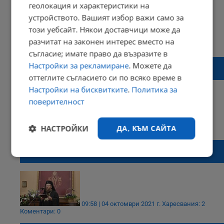
геолокация и характеристики на
устройството. Вашият избор важи само за
този уебсайт. Някои доставчици може да
19:45 | 11 декември 2021 г.
Харесвания: 1
разчитат на законен интерес вместо на
Коментари: 0
съгласие; имате право да възразите в
Отстраняват 14 свещеници в Гърция,
Настройки за рекламиране
. Можете да
защото не са ваксинирани
оттеглите съгласието си по всяко време в
Настройки на бисквитките
.
Политика за
поверителност
14:26 | 21 ноември 2021 г.
Харесвания: 1
НАСТРОЙКИ
ДА, КЪМ САЙТА
Коментари: 0
Русенският митрополит Наум призова да
не се дава причастие механично
Строго
Ефективност
необходимо
09:58 | 04 октомври 2021 г.
Харесвания: 2
Таргетиране
Функционалност
Коментари: 0