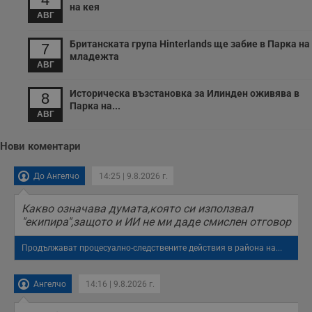
на кея
АВГ
Британската група Hinterlands ще забие в Парка на
7
младежта
АВГ
Историческа възстановка за Илинден оживява в
8
Парка на...
АВГ
Нови коментари
До Ангелчо
14:25 | 9.8.2026 г.
Какво означава думата,която си използвал
"екипира",защото и ИИ не ми даде смислен отговор
Продължават процесуално-следствените действия в района на...
Ангелчо
14:16 | 9.8.2026 г.