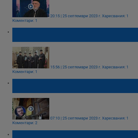
20:15 | 25 септември 2023 г.
Харесвания: 1
Коментари: 1
Български свещеници поемат
богослуженията в Руската църква в София
15:56 | 25 септември 2023 г.
Харесвания: 1
Коментари: 1
Гражданско недоволство срещу
затварянето на Руската църква
07:10 | 25 септември 2023 г.
Харесвания: 1
Коментари: 2
Протест пред Руската църква блокира