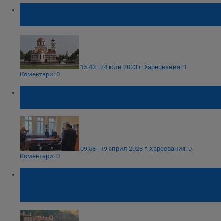
С рибен курбан отбелязват осветяването
на храма „Св. Пантелеймон“ в Бяла
15:43 | 24 юли 2023 г.
Харесвания: 0
Коментари: 0
Свещеници осветиха новата стая на
„Възраждане“ в Народното събрание
09:53 | 19 април 2023 г.
Харесвания: 0
Коментари: 0
Скъпият ток спира работата на първия
социален дом за възрастни свещеници у
нас