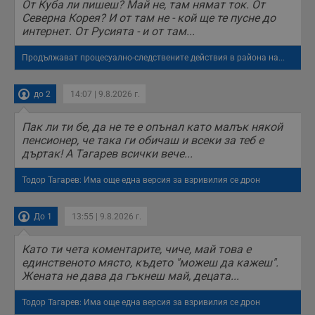
От Куба ли пишеш? Май не, там нямат ток. От
Северна Корея? И от там не - кой ще те пусне до
интернет. От Русията - и от там...
Продължават процесуално-следствените действия в района на...
до 2
14:07 | 9.8.2026 г.
Пак ли ти бе, да не те е опънал като малък някой
пенсионер, че така ги обичаш и всеки за теб е
дъртак! А Тагарев всички вече...
Тодор Тагарев: Има още една версия за взривилия се дрон
До 1
13:55 | 9.8.2026 г.
Като ти чета коментарите, чиче, май това е
единственото място, където "можеш да кажеш".
Жената не дава да гъкнеш май, децата...
Тодор Тагарев: Има още една версия за взривилия се дрон