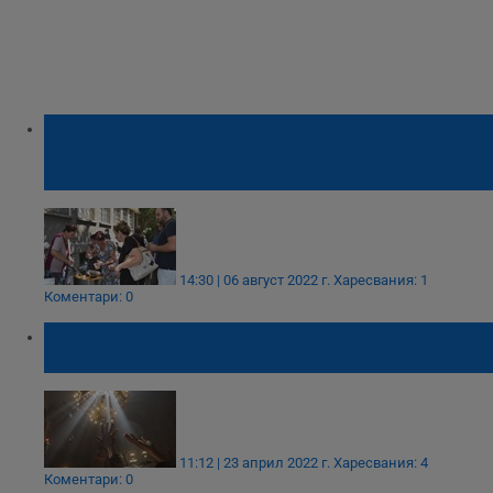
В Първомайци направиха курбан за
здраве след поредицата от трагедии на
пътя
14:30 | 06 август 2022 г.
Харесвания: 1
Коментари: 0
Благодатният огън ще пристигне в Русе от
Гюргево
11:12 | 23 април 2022 г.
Харесвания: 4
Коментари: 0