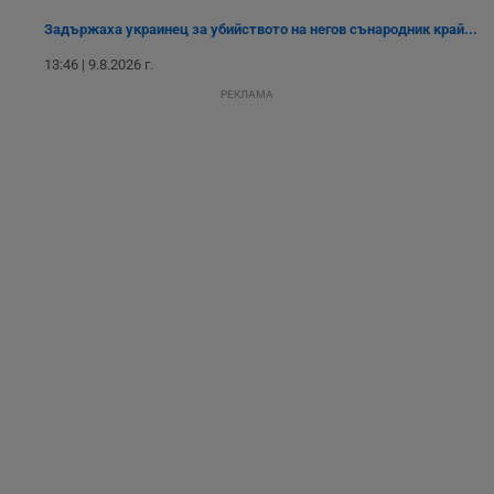
разбира как
Задържаха украинец за убийството на негов сънародник край...
потребителите се
ангажират с
различни
13:46 | 9.8.2026 г.
елементи на
уебсайта по
РЕКЛАМА
време на етапите
на тестване.
Gdyn
1 година
Тази бисквитка се
Gemius
използва за
.hit.gemius.pl
събиране на
анонимни
статистически
данни, свързани с
посещенията в
уебсайта на
потребителя, като
броя на
посещенията,
средното време,
прекарано на
уебсайта и какви
страници са били
заредени. Целта е
да се подобри
съдържанието на
сайта и
потребителския
опит.