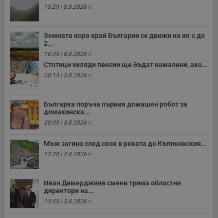
с
15:29 | 8.8.2026 г.
з
с
п
о
Земната кора край България се движи на юг с до
р
2...
п
н
16:35 | 8.8.2026 г.
п
Стотици хиляди пенсии ще бъдат намалени, ако...
к
ч
08:14 | 5.8.2026 г.
п
с
б
Българка поръча първия домашен робот за
__cf_bm
29
Т
Cloudflare Inc.
домакинска...
минути
с
.twitter.com
59
р
20:03 | 5.8.2026 г.
секунди
м
б
о
Мъж загина след скок в реката до Къпиновския...
у
15:20 | 4.8.2026 г.
п
о
и
т
Иван Демерджиев смени трима областни
receive-cookie-deprecation
.hit.gemius.pl
1 година
Т
директори на...
с
13:55 | 5.8.2026 г.
с
н
н