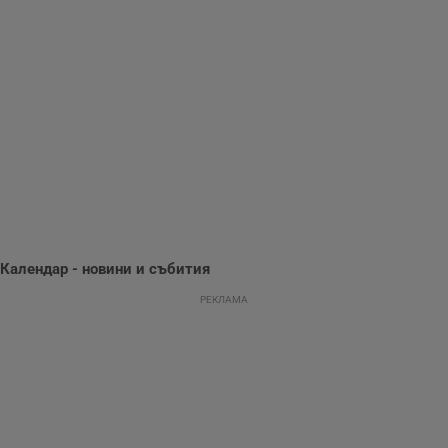
Gdynp
1 година
Тази бисквитка се
Gemius
използва с цел
.hit.gemius.pl
събиране на
информация за
потребителското
поведение и
предпочитания.
Тази информация
се използва, за да
се оптимизира
представянето на
уебсайта и да
направят
рекламните
съобщения по-
важни за
потребителя.
Календар - новини и събития
РЕКЛАМА