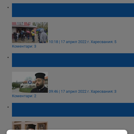
Опашки за върбови клонки се извиха пред
храмовете в Русе въпреки дъжда
10:18 | 17 април 2022 г.
Харесвания: 5
Коментари: 3
Много села в Русенско са без свещеник
дори за празниците
09:46 | 17 април 2022 г.
Харесвания: 3
Коментари: 2
България е на път да остане без
свещеници