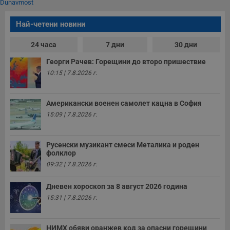
п
Dunavmost
A
т
Най-четени новини
е
д
н
24 часа
7 дни
30 дни
п
с
у
Георги Рачев: Горещини до второ пришествие
и
10:15 | 7.8.2026 г.
ф
н
м
Т
и
Американски военен самолет кацна в София
п
15:09 | 7.8.2026 г.
у
з
б
Русенски музикант смеси Металика и роден
VISITOR_PRIVACY_METADATA
5 месеца
Т
YouTube
фолклор
4
с
.youtube.com
седмици
с
09:32 | 7.8.2026 г.
с
п
и
Дневен хороскоп за 8 август 2026 година
п
т
15:31 | 7.8.2026 г.
в
с
з
с
НИМХ обяви оранжев код за опасни горещини