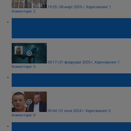
19:25 | 08 март 2025 г.
Харесвания: 1
Коментари: 2
Южна Каролина екзекутира Марион
Боуман след твърдения за несправедлив
процес
09:17 | 01 февруари 2025 г.
Харесвания: 1
Коментари: 0
Не откриха българска следа в убийството
на Къро
09:44 | 01 юни 2024 г.
Харесвания: 0
Коментари: 0
Руски фотограф: Разстрел на руското