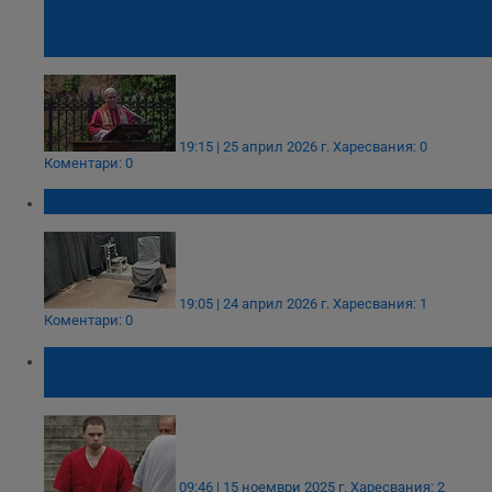
връщането на смъртното наказание в
САЩ
19:15 | 25 април 2026 г.
Харесвания: 0
Коментари: 0
САЩ връща екзекуциите чрез разстрел
19:05 | 24 април 2026 г.
Харесвания: 1
Коментари: 0
Екзекутириха мъж, убил трима души в
САЩ
09:46 | 15 ноември 2025 г.
Харесвания: 2