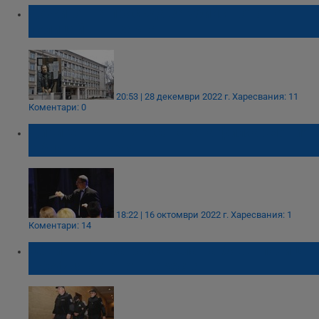
Доживотна присъда за убийството на
полицай във Варна
20:53 | 28 декември 2022 г.
Харесвания: 11
Коментари: 0
Диригентът на Херсонската филхармония
е бил разстрелян
18:22 | 16 октомври 2022 г.
Харесвания: 1
Коментари: 14
Обвинените за разстрела на бивш полицай
в София остават в ареста