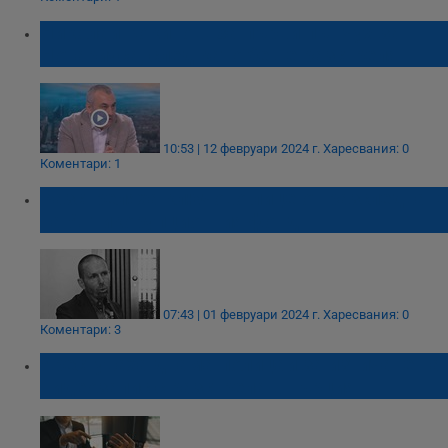
Николай Кокинов: За първи път чух за
Нотариуса, след като беше разстрелян
10:53 | 12 февруари 2024 г.
Харесвания: 0
Коментари: 1
Разстреляха ключово лице от разследване
на Антикорупционния фонд
07:43 | 01 февруари 2024 г.
Харесвания: 0
Коментари: 3
Арестуваха двама полицаи за изтичане на
видеозапис с разстрела в Гърция