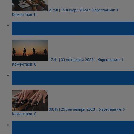
21:58 | 15 януари 2024 г.
Харесвания: 0
Коментари: 0
Украинската прокуратура започва
разследване за екзекуция на войници
17:41 | 03 декември 2023 г.
Харесвания: 1
Коментари: 0
Охраната на Алексей Петров е издържала
детектор на лъжата
08:45 | 25 септември 2023 г.
Харесвания: 0
Коментари: 0
Втори опит за старт на делото за
убийството на Станка Марангозова