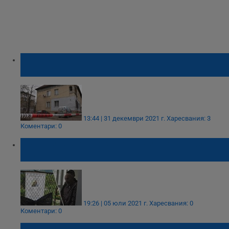
9-годишно дете е свидетел на разстрела и
самоубийството в Лясковец
13:44 | 31 декември 2021 г.
Харесвания: 3
Коментари: 0
20 години затвор за поръчител на разстрел
на съпрузи
19:26 | 05 юли 2021 г.
Харесвания: 0
Коментари: 0
Афганистанско момиче застреля