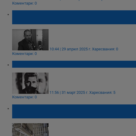
Коментари: 0
Черен фолксваген е извозил убиеца на
Нотариуса след разстрела
10:44 | 29 април 2025 г.
Харесвания: 0
Коментари: 0
Найден Киров - адвокатът на бедните
11:56 | 31 март 2025 г.
Харесвания: 5
Коментари: 0
Разстреляха осъден на смърт в САЩ за
първи път от 15 години