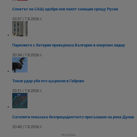
медии в сайта.
анализи от
или старата
оператора на
версия на
Сенатът на САЩ одобри нов пакет санкции срещу Русия
сайта.
интерфейса на
Youtube.
20:57 | 7.8.2026 г.
_sharedID_cst
.dunavmost.com
11
Тази бисквитка се
месеца 4
използва за
седмици
проследяване на
потребителски
взаимодействия и
ангажираност на
Парковете с батерии превърнаха България в енергиен лидер
уебсайта за
подобряване на
обслужването и
20:54 | 7.8.2026 г.
потребителския
опит.
Gtest
1
Тази бисквитка се
Gemius
седмица
използва за A/B
.hit.gemius.pl
тестване на
Токов удар уби ято щъркели в Габрово
уебсайта чрез
събиране на
20:51 | 7.8.2026 г.
данни за
поведението и
взаимодействието
на посетителите.
Той помага за
подобряване на
Сателити показаха безпрецедентното пресъхване на река Дунав
потребителския
опит, като
20:40 | 7.8.2026 г.
разбира как
потребителите се
РЕКЛАМА
ангажират с