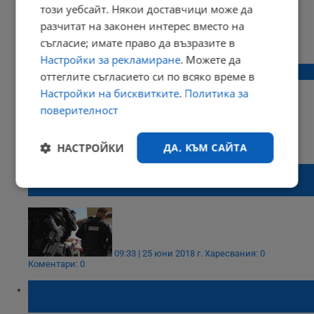
този уебсайт. Някои доставчици може да
разчитат на законен интерес вместо на
14:33 | 26 юни 2019 г.
Харесвания: 4
съгласие; имате право да възразите в
Коментари: 0
Настройки за рекламиране
. Можете да
Масов разстрел в Сърбия!
оттеглите съгласието си по всяко време в
Настройки на бисквитките
.
Политика за
поверителност
16:32 | 24 май 2019 г.
Харесвания: 0
НАСТРОЙКИ
ДА, КЪМ САЙТА
Коментари: 0
Арестуваха всички полицаи в мексикански
град
Строго
Ефективност
необходимо
09:33 | 25 юни 2018 г.
Харесвания: 0
Таргетиране
Функционалност
Коментари: 0
Разследват тъщата на подсъдим за
двойно убийство
Некласифицирани