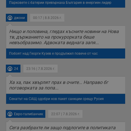
Парковете с батерии превърнаха България в енергиен лидер
джони
00:17 | 8.8.2026 г.
Нищо и половина, гледах късните новини на Нова
тв, държанието на прокурорката беше
невъобразимо. Адвоката веднага запя...
Побоят над Георги Кузев е продължил повече от час
24
23:16 | 7.8.2026 г.
Ха ха, пак хвърлят прах в очите... Направо бг
поговорката за попа...
Сенатът на САЩ одобри нов пакет санкции срещу Русия
Евро-талибанчик
22:07 | 7.8.2026 г.
Сега разбрахте ли защо подлогите в политиката