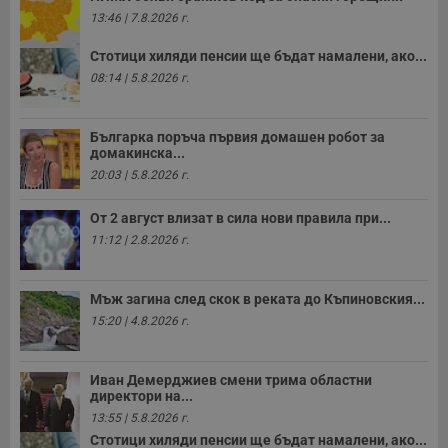
п
13:46 | 7.8.2026 г.
о
р
п
Стотици хиляди пенсии ще бъдат намалени, ако...
н
п
08:14 | 5.8.2026 г.
к
ч
п
с
Българка поръча първия домашен робот за
б
домакинска...
__cf_bm
29
Т
Cloudflare Inc.
20:03 | 5.8.2026 г.
минути
с
.twitter.com
59
р
секунди
м
От 2 август влизат в сила нови правила при...
б
11:12 | 2.8.2026 г.
о
у
п
о
Мъж загина след скок в реката до Къпиновския...
и
т
15:20 | 4.8.2026 г.
receive-cookie-deprecation
.hit.gemius.pl
1 година
Т
с
с
Иван Демерджиев смени трима областни
н
директори на...
н
п
13:55 | 5.8.2026 г.
б
Стотици хиляди пенсии ще бъдат намалени, ако...
п