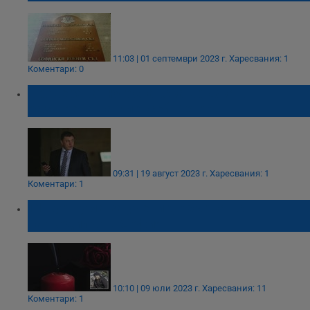
11:03 | 01 септември 2023 г.
Харесвания: 1
Коментари: 0
Проверяват югославска връзка в
разстрела на Алексей Петров
09:31 | 19 август 2023 г.
Харесвания: 1
Коментари: 1
11 куршума за ученик, объркан с
наркодилър в София
10:10 | 09 юли 2023 г.
Харесвания: 11
Коментари: 1