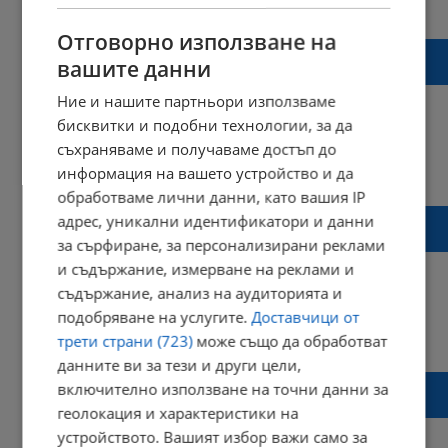
12:09 | 19 май 2020 г.
Харесвания: 4
Коментари: 0
Отговорно използване на
Показната екзекуция на Стоянка
вашите данни
Марангозова остава неразкрита
Ние и нашите партньори използваме
бисквитки и подобни технологии, за да
съхраняваме и получаваме достъп до
13:25 | 06 декември 2019 г.
Харесвания: 2
информация на вашето устройство и да
Коментари: 0
обработваме лични данни, като вашия IP
77 години от разстрела на Никола
адрес, уникални идентификатори и данни
Вапцаров
за сърфиране, за персонализирани реклами
и съдържание, измерване на реклами и
съдържание, анализ на аудиторията и
подобряване на услугите.
Доставчици от
14:01 | 23 юли 2019 г.
Харесвания: 0
трети страни (723)
може също да обработват
Коментари: 0
данните ви за тези и други цели,
Facebook излъчи на живо видео с разстрел
включително използване на точни данни за
на полицай в главата
геолокация и характеристики на
устройството. Вашият избор важи само за