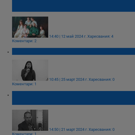
императорско семейство Романови не е
имало!
14:40 | 12 май 2024 г.
Харесвания: 4
Коментари: 2
Разстреляха най-младия кмет в Еквадор
10:45 | 25 март 2024 г.
Харесвания: 0
Коментари: 1
Майката и съпругата на Нотариуса: Не се
работи по разследването за разстрела му
14:50 | 21 март 2024 г.
Харесвания: 0
Коментари: 1