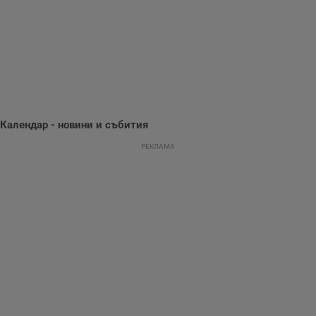
потребителското
поведение и
предпочитания.
Тази информация
се използва, за да
се оптимизира
представянето на
уебсайта и да
направят
рекламните
съобщения по-
важни за
Календар - новини и събития
потребителя.
РЕКЛАМА