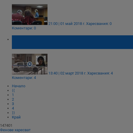
21:00 | 01 май 2018 г.
Харесвания: 0
Коментари: 0
Жоро Плъха е екзекутиран с един изстрел
Строго необходимо
Ефективност
в сърцето
Таргетиране
Функционалност
Некласифицирани
Строго необходимите бисквитки позволяват основната
функционалност на уебсайта, като потребителско
13:40 | 02 март 2018 г.
Харесвания: 4
влизане и управление на акаунта. Уебсайтът не може да
Коментари: 4
се използва правилно без строго необходими
Начало
бисквитки.
⟨⟨
1
Валиден
Име
Доставчик
/
Домейн
О
2
до
3
4
__RequestVerificationToken
Сесия
Т
Microsoft
⟩⟩
п
Corporation
Край
ф
www.dunavmost.com
з
147401
п
Фенове харесват
и