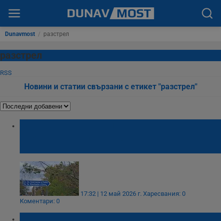
Dunavmost
/
разстрел
разстрел
RSS
Новини и статии свързани с етикет "разстрел"
Осъдиха руснак на 19 години затвор за
разстрел в комплекс „Св. Св. Константин и
Елена“
17:32 | 12 май 2026 г.
Харесвания: 0
Коментари: 0
Папа Лъв XIV заклейми екзекуциите след