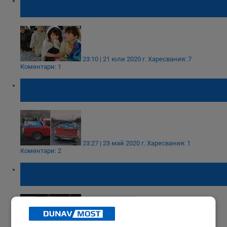
талибани, убили родителите му
23:10 | 21 юли 2020 г.
Харесвания: 7
Коментари: 1
12 убити в Мексико при разчистване на
сметки между престъпни групи
23:27 | 23 май 2020 г.
Харесвания: 1
Коментари: 2
Разкриха поръчковия разстрел на Станка
Марангозова