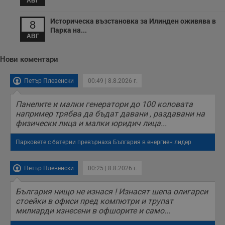
АВГ
Историческа възстановка за Илинден оживява в
8
Парка на...
АВГ
Нови коментари
Петър Плевенски
00:49 | 8.8.2026 г.
Панелите и малки генератори до 100 коловата
например трябва да бъдат давани , раздавани на
физически лица и малки юридич лица...
Парковете с батерии превърнаха България в енергиен лидер
Петър Плевенски
00:25 | 8.8.2026 г.
България нищо не изнася ! Изнасят шепа олигарси
стоейки в офиси пред компютри и трупат
милиарди изнесени в офшорите и само...