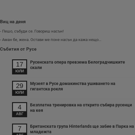
Виц на деня
- Пешо, събуди се. Говориш насън!
- Аман бе, жена. Остави ме поне насън да кажа нещо...
Събития от Русе
Русенската опера превзема Белоградчишките
17
скали
ЮЛИ
Музеят в Русе домакинства ушиването на
29
гигантска рокля
ЮЛИ
Безплатна тренировка на открито събира русенци
4
на кея
АВГ
Британската група Hinterlands ще забие в Парка на
7
младежта