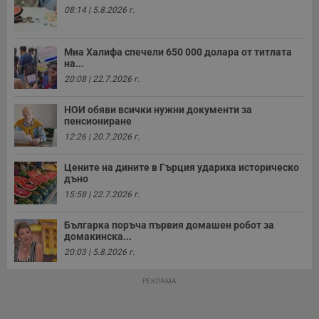
с
08:14 | 5.8.2026 г.
о
с
а
р
Миа Халифа спечели 650 000 долара от титлата
у
на...
з
з
20:08 | 22.7.2026 г.
п
ASP.NET_SessionId
Сесия
Т
Microsoft
НОИ обяви всички нужни документи за
с
Corporation
пенсиониране
D
www.dunavmost.com
п
12:26 | 20.7.2026 г.
и
т
к
Цените на дините в Гърция удариха историческо
п
дъно
и
15:58 | 22.7.2026 г.
у
р
к
Българка поръча първия домашен робот за
п
д
домакинска...
д
20:03 | 5.8.2026 г.
п
у
РЕКЛАМА