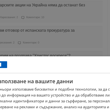
рските акции на Украйна няма да останат без
Харесвания: 2
Коментари: 10
м отговор от испанската прокуратура за
ресвания: 2
Коментари: 0
орим на поздрава "Христос воскресе"?
Харесвания: 3
Коментари: 1
зползване на вашите данни
е кабини на Булфон в Русе
ньори използваме бисквитки и подобни технологии, за да 
Харесвания: 5
Коментари: 3
 до информация на вашето устройство и да обработваме ли
никални идентификатори и данни за сърфиране, за персона
 повече въпроси, отколкото отговори
ерване на реклами и съдържание, анализ на аудиторията и