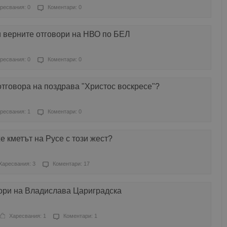
ресвания: 0
Коментари: 0
и верните отговори на НВО по БЕЛ
ресвания: 0
Коментари: 0
отговора на поздрава "Христос воскресе"?
ресвания: 1
Коментари: 0
е кметът на Русе с този жест?
Харесвания: 3
Коментари: 17
ори на Владислава Цариградска
Харесвания: 1
Коментари: 1