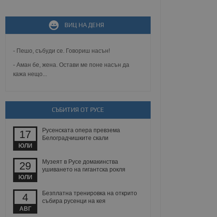
ВИЦ НА ДЕНЯ
не, зададена от уеб
 ASP.NET MVC
спре неразрешеното
т, известно като
- Пешо, събуди се. Говориш насън!
тове. Той не съдържа
щожава при затваряне
- Аман бе, жена. Остави ме поне насън да
кажа нещо...
ение на съгласието на
ст за тяхното
а данни за съгласието
ични политики и
СЪБИТИЯ ОТ РУСЕ
антира, че техните
 сесии.
Русенската опера превзема
аничаване между хората
17
а, за да се правят
Белоградчишките скали
хния уебсайт.
ЮЛИ
Музеят в Русе домакинства
29
сигнализира на
ушиването на гигантска рокля
 на бисквитките,
ЮЛИ
а съответствие и
ндарти и
Безплатна тренировка на открито
4
събира русенци на кея
ck и предоставя
АВГ
требител използва