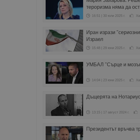
Мария Захарова: Реше
тероризма няма да ост
16:51 | 30 юли 2025 г.
Ха
Иран изрази "сериозни
Израел
15:48 | 29 юни 2025 г.
Ха
УМБАЛ "Сърце и мозък
14:04 | 23 юни 2025 г.
Ха
Дъщерята на Нотариуса
13:15 | 17 август 2024 г.
Президентът връчва т