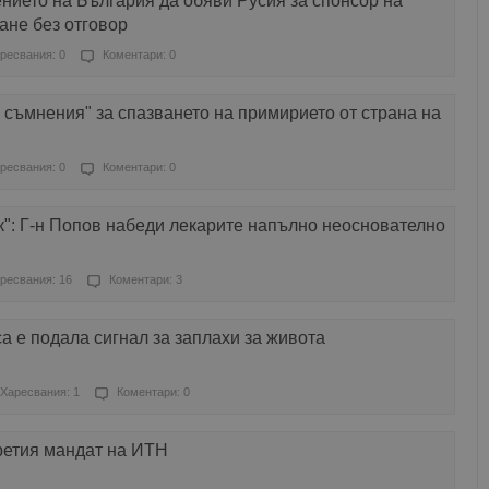
нието на България да обяви Русия за спонсор на
ане без отговор
ресвания: 0
Коментари: 0
 съмнения" за спазването на примирието от страна на
ресвания: 0
Коментари: 0
": Г-н Попов набеди лекарите напълно неоснователно
ресвания: 16
Коментари: 3
 е подала сигнал за заплахи за живота
Харесвания: 1
Коментари: 0
ретия мандат на ИТН