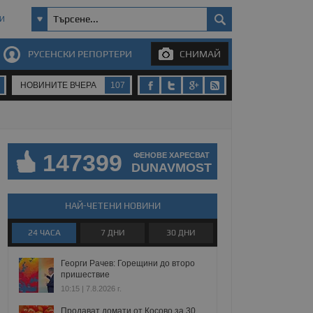
И
РУСЕНСКИ РЕПОРТЕРИ
СНИМАЙ
НОВИНИТЕ ВЧЕРА
107
147399
ФЕНОВЕ ХАРЕСВАТ
DUNAVMOST
НАЙ-ЧЕТЕНИ НОВИНИ
24 ЧАСА
7 ДНИ
30 ДНИ
Георги Рачев: Горещини до второ
пришествие
10:15 | 7.8.2026 г.
Продават домати от Косово за 30