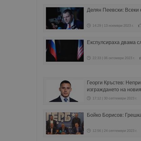
Делян Пеевски: Всеки 
14:29 | 13 ноември 2023 г.
Експулсираха двама с
22:33 | 06 октомври 2023 г.
Георги Кръстев: Непр
изграждането на новия
17:12 | 30 септември 2023 г.
Бойко Борисов: Грешка
12:56 | 24 септември 2023 г.