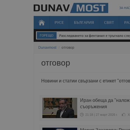
ЗА НАС
РУСЕ
БЪЛГАРИЯ
СВЯТ
РА
ГОРЕЩО
Разследването за фентанил е тръгнало след
Dunavmost
/
отговор
отговор
Новини и статии свързани с етикет "отго
Иран обеща да ''наложи
съоръжения
21:18 | 27 март 2026 г.
Х