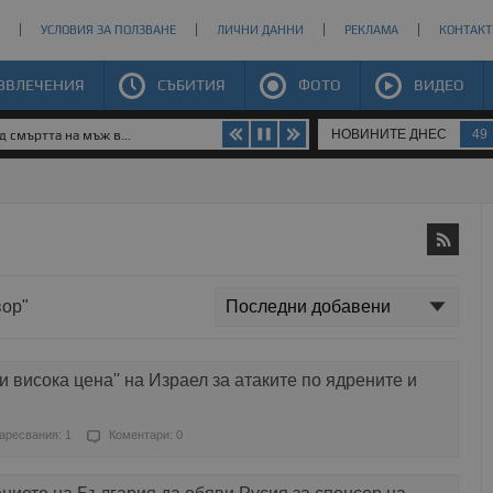
УСЛОВИЯ ЗА ПОЛЗВАНЕ
ЛИЧНИ ДАННИ
РЕКЛАМА
КОНТАКТ
ЗВЛЕЧЕНИЯ
СЪБИТИЯ
ФОТО
ВИДЕО
НОВИНИТЕ ДНЕС
49
 смъртта на мъж в...
вор"
 висока цена'' на Израел за атаките по ядрените и
аресвания: 1
Коментари: 0