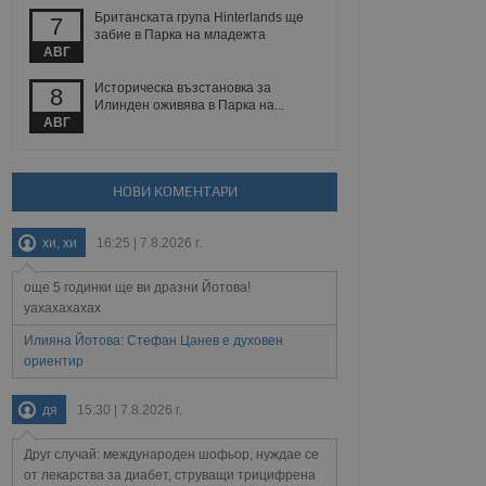
йният потребител може
Британската група Hinterlands ще
7
 уебсайт.
забие в Парка на младежта
АВГ
Историческа възстановка за
8
Описание
Илинден оживява в Парка на...
АВГ
ребителски
елското поведение и
раници на сайта. Тя
яване на сайта. Тя
не на прегледи на
формация, която е
взаимодействат с
НОВИ КОМЕНТАРИ
нкционалност в целия
прекарано на
редпочитанията на
 сайтове; тя може
хи, хи
16:25 | 7.8.2026 г.
остта на социалните
тора на сайта.
използва новата или
елски взаимодействия
още 5 годинки ще ви дразни Йотова!
нето и потребителския
уахахахахах
рез събиране на данни
Илияна Йотова: Стефан Цанев е духовен
 помага за
ориентир
отребителите се
тапите на тестване.
дя
15:30 | 7.8.2026 г.
тистически данни,
 броя на посещенията,
 са били заредени.
Друг случай: международен шофьор, нуждае се
елския опит.
от лекарства за диабет, струващи трицифрена