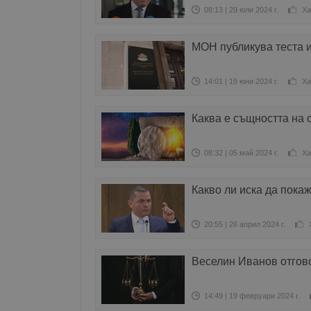
08:13 | 29 юли 2024 г.
Ха
МОН публикува теста 
14:01 | 19 юни 2024 г.
Ха
Каква е същността на 
08:32 | 05 май 2024 г.
Ха
Какво ли иска да покаж
20:55 | 26 април 2024 г.
Веселин Иванов отгов
14:49 | 19 февруари 2024 г.