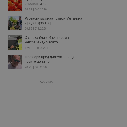
евроцента за...
18:12 | 6.8.2026 г.
Русенски музикант смеси Металика
и роден фолклор
09:32 | 7.8.2026 г.
Хванаха близо 6 килограма
контрабандно злато
17:11 | 6.8.2026 г.
Шофьори пред дилема заради
новите цени по...
20:25 | 6.8.2026 г.
РЕКЛАМА