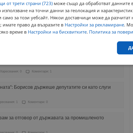
и от трети страни (723)
може също да обработват данните в
 използване на точни данни за геолокация и характеристик
Харесвания: 0
Коментари: 1
 само за този уебсайт. Някои доставчици може да разчитат 
; имате право да възразите в
Настройки за рекламиране
. М
листичен" отговор от САЩ за съживяване на ядреното
сяко време в
Настройки на бисквитките
.
Политика за повер
Харесвания: 1
Коментари: 0
Д
ипломати
Ефективност
Таргетиране
Функционалност
Н
Харесвания: 0
Коментари: 1
ата“: Борисов държеше депутатите си като слуги
ресвания: 1
Коментари: 0
еобходимо
Ефективност
Таргетиране
Функционалност
Неклас
вам за отговор от държавата за промишленото
исквитки позволяват основната функционалност на уебсайта, като потребителско
не може да се използва правилно без строго необходими бисквитки.
ресвания: 0
Коментари: 1