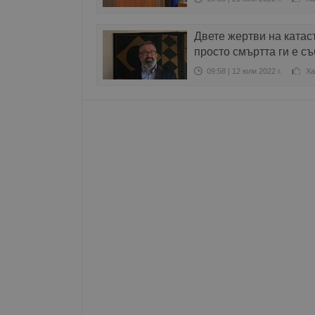
Име
Двете жертви на катас
__RequestVerificationT
просто смъртта ги е с
09:58 | 12 юли 2022 г.
Ха
VISITOR_PRIVACY_MET
__cf_bm
receive-cookie-depreca
ASP.NET_SessionId