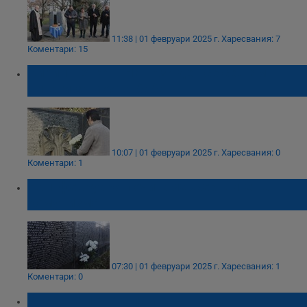
11:38 | 01 февруари 2025 г.
Харесвания: 7
Коментари: 15
Кирил Петков: На този ден се сещам
винаги за моята баба
10:07 | 01 февруари 2025 г.
Харесвания: 0
Коментари: 1
На 1 февруари почитаме жертвите на
комунизма
07:30 | 01 февруари 2025 г.
Харесвания: 1
Коментари: 0
Русе ще почете паметта на жертвите на