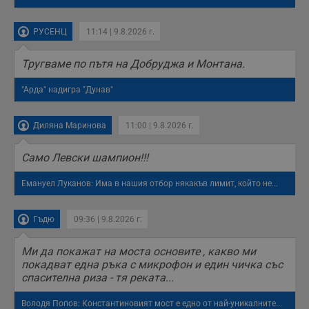
РУСЕНЦ
11:14 | 9.8.2026 г.
Тругваме по пътя на Добруджа и Монтана.
"Арда" надигра "Дунав"
Диляна Маринова
11:00 | 9.8.2026 г.
Само Левски шампион!!!
Емануел Луканов: Има в нашия отбор някакъв лимит, който не...
Гъдю
09:36 | 9.8.2026 г.
Ми да покажат на моста основите , какво ми
покадват една ръка с микрофон и един чичка със
спасителна риза - тя реката...
Володя Попов: Константиновият мост е едно от най-уникалните...