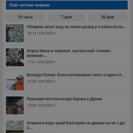
е
Най-четени новини
д
н
п
24 часа
7 дни
30 дни
с
у
Обявиха жълт код за силен дъжд в 4 области на...
и
ф
18:14 | 8.8.2026 г.
н
м
Т
и
Хорхе Меси е човекът, оказал най-голямо
п
влияние...
у
з
17:41 | 8.8.2026 г.
б
VISITOR_PRIVACY_METADATA
5 месеца
Т
YouTube
Володя Попов: Константиновият мост е едно от...
4
с
.youtube.com
15:43 | 8.8.2026 г.
седмици
с
с
п
и
Румъния потопи втора баржа в Дунав
п
т
13:05 | 8.8.2026 г.
в
с
з
с
Земната кора край България се движи на юг с до
п
2...
о
р