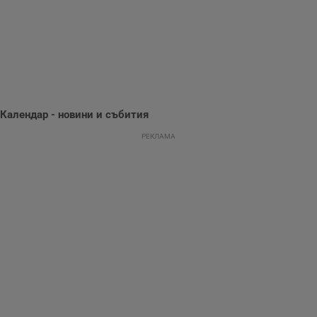
предпочитания.
Тази информация
се използва, за да
се оптимизира
представянето на
уебсайта и да
направят
рекламните
съобщения по-
важни за
потребителя.
Календар - новини и събития
РЕКЛАМА