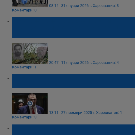
08:14 | 31 януари 2026 г.
Харесвания: 3
Коментари: 0
Почитаме паметта за Змей Горянин -
писателят, който отказа да стане част от
блатото
20:47 | 11 януари 2026 г.
Харесвания: 4
Коментари: 1
Делян Пеевски: Никой няма да вземе
властта през улицата
13:11 | 27 ноември 2025 г.
Харесвания: 1
Коментари: 3
Форум в Русе почете паметта на жертвите
на Народния съд