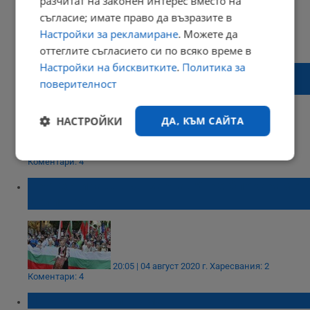
разчитат на законен интерес вместо на
съгласие; имате право да възразите в
Настройки за рекламиране
. Можете да
22:52 | 08 септември 2020 г.
Харесвания: 1
Коментари: 1
оттеглите съгласието си по всяко време в
Настройки на бисквитките
.
Политика за
Адвокат от Правосъдие за всеки: БНТ
поверителност
активно разпространява фалшиви новини
НАСТРОЙКИ
ДА, КЪМ САЙТА
16:21 | 08 септември 2020 г.
Харесвания: 4
Строго
Ефективност
Коментари: 4
необходимо
Протестиращ във Варна: Утре блокираме
целия град
Таргетиране
Функционалност
20:05 | 04 август 2020 г.
Харесвания: 2
Коментари: 4
Некласифицирани
Народен съд и в името на народа