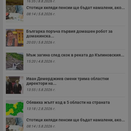
16:35 | 8.8.2026 г.
п
н
Стотици хиляди пенсии ще бъдат намалени, ако...
п
08:14 | 5.8.2026 г.
к
ч
п
с
Българка поръча първия домашен робот за
б
домакинска...
__cf_bm
29
Т
Cloudflare Inc.
20:03 | 5.8.2026 г.
минути
с
.twitter.com
59
р
секунди
м
Мъж загина след скок в реката до Къпиновския...
б
о
15:20 | 4.8.2026 г.
у
п
о
и
Иван Демерджиев смени трима областни
т
директори на...
receive-cookie-deprecation
.hit.gemius.pl
1 година
Т
13:55 | 5.8.2026 г.
с
с
н
Обявиха жълт код в 5 области на страната
н
13:18 | 2.8.2026 г.
п
б
п
Стотици хиляди пенсии ще бъдат намалени, ако...
с
08:14 | 5.8.2026 г.
о
с