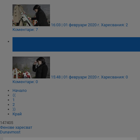
16:03 | 01 февруари 2020 г.
Харесвания: 2
Коментари: 7
Строго необходимо
Ефективност
Караянчева: Зад комунизма стоят не
Таргетиране
Функционалност
просто садисти, а зловеща конспирация!
Некласифицирани
Строго необходимите бисквитки позволяват основната
функционалност на уебсайта, като потребителско
влизане и управление на акаунта. Уебсайтът не може да
се използва правилно без строго необходими
15:48 | 01 февруари 2020 г.
Харесвания: 0
бисквитки.
Коментари: 0
Валиден
Начало
Име
Доставчик
/
Домейн
О
до
⟨⟨
1
__RequestVerificationToken
Сесия
Т
Microsoft
2
п
Corporation
⟩⟩
ф
www.dunavmost.com
Край
з
п
147405
и
Фенове харесват
п
Dunavmost
A
т