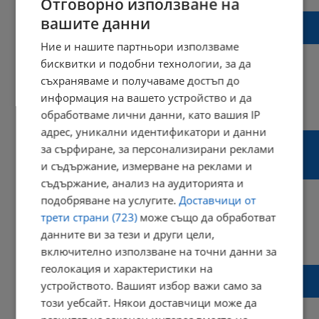
Отговорно използване на
Затвор за журналистка в Китай заради
вашите данни
отразяването на епидемията в Ухан
Ние и нашите партньори използваме
бисквитки и подобни технологии, за да
съхраняваме и получаваме достъп до
информация на вашето устройство и да
11:33 | 28 декември 2020 г.
Харесвания: 0
обработваме лични данни, като вашия IP
Коментари: 0
адрес, уникални идентификатори и данни
Николай Марков: Масовите, почти
за сърфиране, за персонализирани реклами
коледни настроения са за нов Народен
и съдържание, измерване на реклами и
съд - грозен, несправедлив, но практичен
съдържание, анализ на аудиторията и
подобряване на услугите.
Доставчици от
трети страни (723)
може също да обработват
данните ви за тези и други цели,
11:24 | 24 декември 2020 г.
Харесвания: 0
Коментари: 0
включително използване на точни данни за
геолокация и характеристики на
ГЕРБ атакува протеста заради фалшива
устройството. Вашият избор важи само за
новина за Народен съд
този уебсайт. Някои доставчици може да