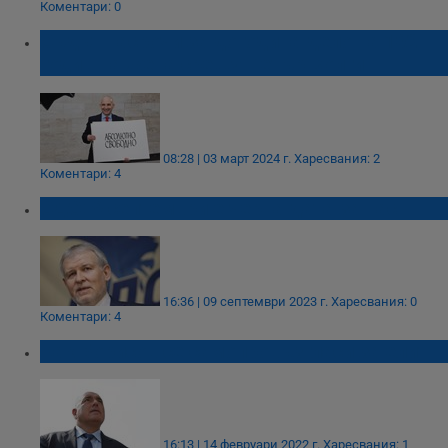
Коментари: 0
Съдът насрочи за догодина дело на 102-
годишна жена срещу Петър Волгин
08:28 | 03 март 2024 г.
Харесвания: 2
Коментари: 4
СДС: 9 септември е черна дата за нас
16:36 | 09 септември 2023 г.
Харесвания: 0
Коментари: 4
Как Борисов се самопровъзгласи за елит
16:13 | 14 февруари 2022 г.
Харесвания: 1