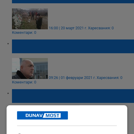
16:00 | 20 март 2021 г.
Харесвания: 0
Коментари: 0
Бойко Борисов отдаде почит към избитите
българи от комунистическия режим
09:26 | 01 февруари 2021 г.
Харесвания: 0
Коментари: 0
Цвета Караянчева: Ставаме свидетели на
опити за оправдаване на Народния съд
09:17 | 01 февруари 2021 г.
Харесвания: 0
Коментари: 0