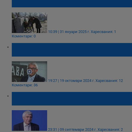
комунистическия режим
10:39 | 31 януари 2025 г.
Харесвания: 1
Коментари: 0
Мартин Иванов: Народният съд е най-
кървавият епизод в българската история
19:27 | 19 октомври 2024 г.
Харесвания: 12
Коментари: 36
Пламен Павлов: Последиците от 9
септември още не са отшумели
23:31 | 09 септември 2024 г.
Харесвания: 2