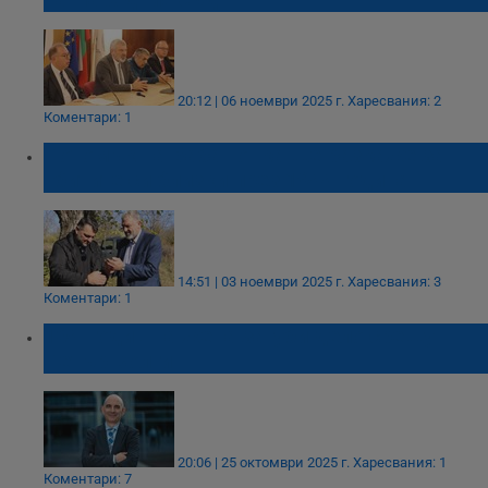
20:12 | 06 ноември 2025 г.
Харесвания: 2
Коментари: 1
Потомък на Баба Тонка ще разкаже за
убитите си близки през 1944 година
14:51 | 03 ноември 2025 г.
Харесвания: 3
Коментари: 1
104-годишна жена загуби дело срещу
Петър Волгин
20:06 | 25 октомври 2025 г.
Харесвания: 1
Коментари: 7