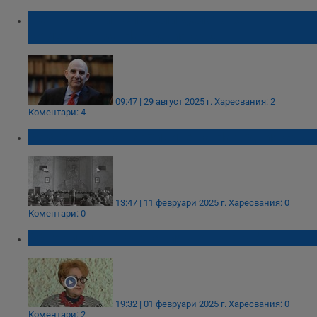
Петър Волгин спечели делото за
коментари за Народния съд
09:47 | 29 август 2025 г.
Харесвания: 2
Коментари: 4
Разсекретяват архивите на Народния съд
13:47 | 11 февруари 2025 г.
Харесвания: 0
Коментари: 0
80 години от "Кървавия четвъртък"
19:32 | 01 февруари 2025 г.
Харесвания: 0
Коментари: 2