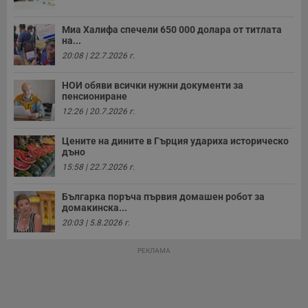
а
р
у
Миа Халифа спечели 650 000 долара от титлата
з
на...
з
20:08 | 22.7.2026 г.
п
ASP.NET_SessionId
Сесия
Т
Microsoft
НОИ обяви всички нужни документи за
с
Corporation
пенсиониране
D
www.dunavmost.com
п
12:26 | 20.7.2026 г.
и
т
к
Цените на дините в Гърция удариха историческо
п
дъно
и
у
15:58 | 22.7.2026 г.
р
к
п
Българка поръча първия домашен робот за
д
домакинска...
д
п
20:03 | 5.8.2026 г.
у
РЕКЛАМА
Доставчик
/
Валиден
Валиден
Име
Име
Доставчик
/
Домейн
Описание
Описание
Домейн
Доставчик
/
до
Валиден
до