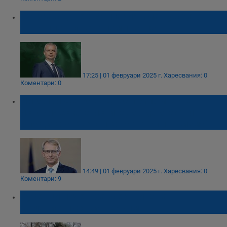
"Възраждане": България има нужда от ден
на националното помирение
17:25 | 01 февруари 2025 г.
Харесвания: 0
Коментари: 0
Николай Денков: Днес припомняме
историческата истина, за да знаят и
младите за ужасите на тоталитаризма!
14:49 | 01 февруари 2025 г.
Харесвания: 0
Коментари: 9
Русенци почетоха жертвите на
комунистическия режим