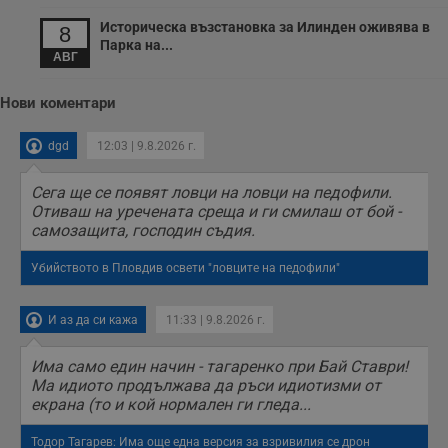
Историческа възстановка за Илинден оживява в
8
Парка на...
АВГ
Нови коментари
dgd
12:03 | 9.8.2026 г.
Сега ще се появят ловци на ловци на педофили.
Отиваш на уречената среща и ги смилаш от бой -
самозащита, господин съдия.
Убийството в Пловдив освети "ловците на педофили"
И аз да си кажа
11:33 | 9.8.2026 г.
Има само един начин - тагаренко при Бай Ставри!
Ма идиото продължава да ръси идиотизми от
екрана (то и кой нормален ги гледа...
Тодор Тагарев: Има още една версия за взривилия се дрон