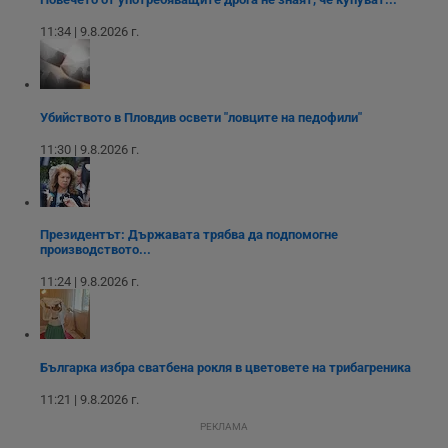
интерфейса на
Youtube.
_sharedID_cst
.dunavmost.com
11
Тази бисквитка се
11:34 | 9.8.2026 г.
месеца 4
използва за
седмици
проследяване на
потребителски
взаимодействия и
ангажираност на
уебсайта за
Убийството в Пловдив освети "ловците на педофили"
подобряване на
обслужването и
11:30 | 9.8.2026 г.
потребителския
опит.
Gtest
1
Тази бисквитка се
Gemius
седмица
използва за A/B
.hit.gemius.pl
тестване на
Президентът: Държавата трябва да подпомогне
уебсайта чрез
производството...
събиране на
данни за
поведението и
11:24 | 9.8.2026 г.
взаимодействието
на посетителите.
Той помага за
подобряване на
потребителския
опит, като
Българка избра сватбена рокля в цветовете на трибагреника
разбира как
потребителите се
11:21 | 9.8.2026 г.
ангажират с
различни
РЕКЛАМА
елементи на