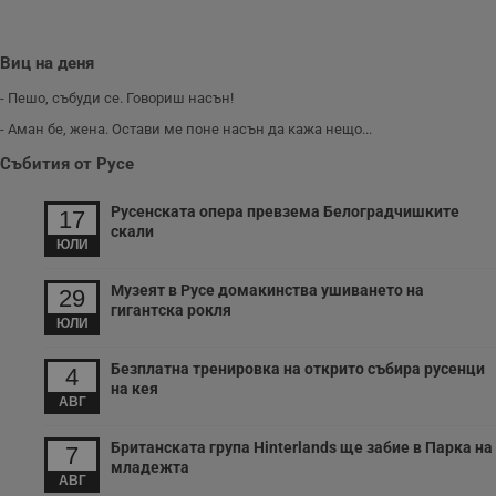
Виц на деня
- Пешо, събуди се. Говориш насън!
- Аман бе, жена. Остави ме поне насън да кажа нещо...
Събития от Русе
Русенската опера превзема Белоградчишките
17
скали
ЮЛИ
Музеят в Русе домакинства ушиването на
29
гигантска рокля
ЮЛИ
Безплатна тренировка на открито събира русенци
4
на кея
АВГ
Британската група Hinterlands ще забие в Парка на
7
младежта
АВГ