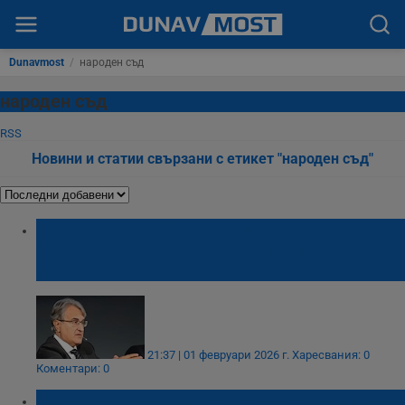
Dunavmost
/
народен съд
народен съд
RSS
Новини и статии свързани с етикет "народен съд"
Евгени Кънев: Имитираме държавност,
докато чакаме поредния спасител от
миналото
21:37 | 01 февруари 2026 г.
Харесвания: 0
Коментари: 0
Мартин Иванов: Народният съд е бил