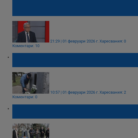
политическа акция за ликвидиране на
елита
21:29 | 01 февруари 2026 г.
Харесвания: 0
Коментари: 10
Русенци почетоха жертвите на
комунистическия режим
10:57 | 01 февруари 2026 г.
Харесвания: 2
Коментари: 0
Русе почита жертвите на комунистическия
режим