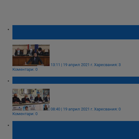
Смъртният ужас на Борисов от
парламента
13:11 | 19 април 2021 г.
Харесвания: 3
Коментари: 0
Кратък курс за Народния съд за наглеци
08:40 | 19 април 2021 г.
Харесвания: 0
Коментари: 0
Караянчева: Демокрацията е най-
голямата ни ценност. Комунистическата
власт не зачиташе човешкия живот!