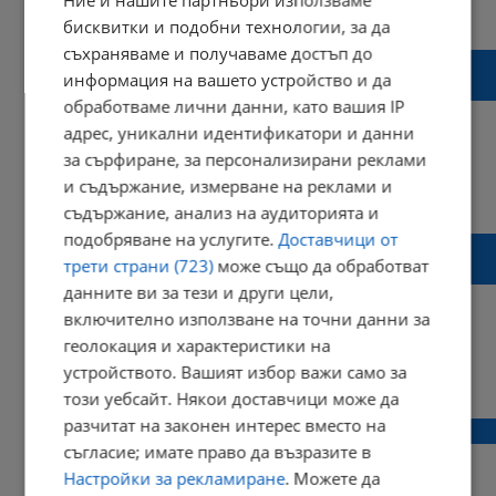
14:04 | 05 септември 2020 г.
Харесвания: 0
Коментари: 0
бисквитки и подобни технологии, за да
съхраняваме и получаваме достъп до
Какво ще се случва с учителите, в чиито
информация на вашето устройство и да
класове има заразени ученици?
обработваме лични данни, като вашия IP
адрес, уникални идентификатори и данни
за сърфиране, за персонализирани реклами
и съдържание, измерване на реклами и
09:17 | 29 август 2020 г.
Харесвания: 4
Коментари: 0
съдържание, анализ на аудиторията и
подобряване на услугите.
Доставчици от
Кметът на Москва: Ваксинацията срещу
трети страни (723)
може също да обработват
коронавирус ще бъде безплатна
данните ви за тези и други цели,
включително използване на точни данни за
геолокация и характеристики на
устройството. Вашият избор важи само за
22:01 | 25 юли 2020 г.
Харесвания: 0
Коментари: 0
този уебсайт. Някои доставчици може да
разчитат на законен интерес вместо на
Спокойната среда е ужаса на Борисов!
съгласие; имате право да възразите в
Настройки за рекламиране
. Можете да