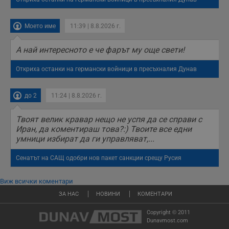
Моето име
11:39 | 8.8.2026 г.
А най интересното е че фарът му още свети!
Откриха останки на германски войници в пресъхналия Дунав
до 2
11:24 | 8.8.2026 г.
Твоят велик кравар нещо не успя да се справи с
Иран, да коментираш това?:) Твоите все едни
умници избират да ги управляват,...
Сенатът на САЩ одобри нов пакет санкции срещу Русия
Виж всички коментари
ЗА НАС
НОВИНИ
КОМЕНТАРИ
Copyright © 2011
Dunavmost.com