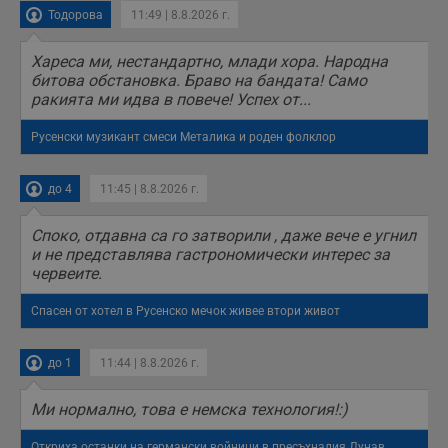
Тодорова
11:49 | 8.8.2026 г.
Хареса ми, нестандартно, млади хора. Народна
битова обстановка. Браво на бандата! Само
ракията ми идва в повече! Успех от...
Русенски музикант смеси Металика и роден фолклор
до 4
11:45 | 8.8.2026 г.
Споко, отдавна са го затворили , даже вече е угнил
и не представлява гастрономически интерес за
червеите.
Спасен от хотел в Русенско мечок живее втори живот
до 1
11:44 | 8.8.2026 г.
Ми нормално, това е немска технология!:)
Откриха останки на германски войници в пресъхналия Дунав