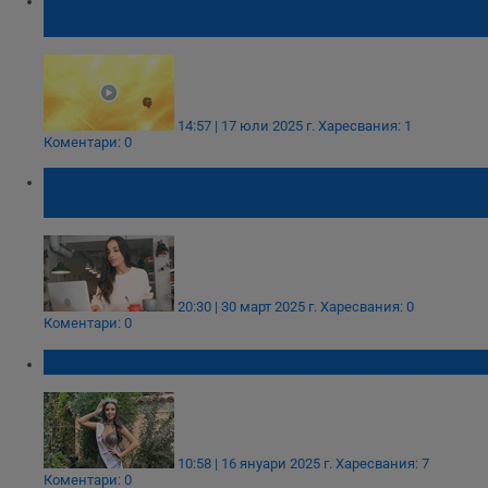
на Слънцето в историята
14:57 | 17 юли 2025 г.
Харесвания: 1
Коментари: 0
Германски кафенета обявяват война на
лаптопите
20:30 | 30 март 2025 г.
Харесвания: 0
Коментари: 0
Симона Петрова е "Мис България" 2024
10:58 | 16 януари 2025 г.
Харесвания: 7
Коментари: 0