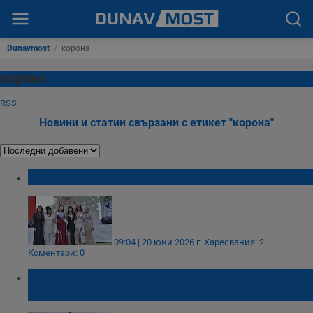
Dunavmost
/
корона
корона
RSS
Новини и статии свързани с етикет "корона"
Стефани Иванова стана Мис Бяла
09:04 | 20 юни 2026 г.
Харесвания: 2
Коментари: 0
Прокурорът на Париж: Лувърът е ограбен
от дребни престъпници