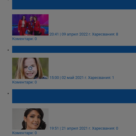
Световната купа в София
20:41 | 09 април 2022 г.
Харесвания: 8
Коментари: 0
Принцеса Шарлот стана на 6 години
15:00 | 02 май 2021 г.
Харесвания: 1
Коментари: 0
Мисис Свят Каролайн Джури се отказа от
титлата си
19:51 | 21 април 2021 г.
Харесвания: 0
Коментари: 0