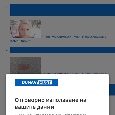
Държавите използват короната, за да ни
подчинят
13:38 | 25 септември 2020 г.
Харесвания: 6
Коментари: 2
Корона профилактиката в първи клас
14:18 | 19 септември 2020 г.
Харесвания: 0
Коментари: 0
Верижна катастрофа образува над 10 км
опашка към Бургас
Отговорно използване на
вашите данни
Ние и нашите партньори използваме