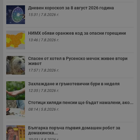
с
у
Дневен хороскоп за 8 август 2026 година
и
ф
15:31 | 7.8.2026 г.
н
м
Т
и
НИМХ обяви оранжев код за опасни горещини
п
у
13:46 | 7.8.2026 г.
з
б
VISITOR_PRIVACY_METADATA
5 месеца
Т
YouTube
Спасен от хотел в Русенско мечок живее втори
4
с
.youtube.com
живот
седмици
с
с
17:57 | 7.8.2026 г.
п
и
п
Захлаждане и гръмотевични бури в неделя
т
12:35 | 7.8.2026 г.
в
с
з
Стотици хиляди пенсии ще бъдат намалени, ако...
с
08:14 | 5.8.2026 г.
п
о
р
п
н
Българка поръча първия домашен робот за
п
домакинска...
к
20:03 | 5.8.2026 г.