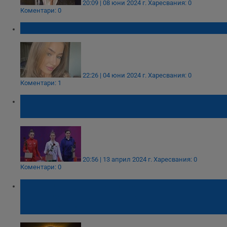
20:09 | 08 юни 2024 г.
Харесвания: 0
Коментари: 0
Илияна Борисова е новата Мис България
22:26 | 04 юни 2024 г.
Харесвания: 0
Коментари: 1
Маргарита Василева стана кралицата на
Световната купа в София
20:56 | 13 април 2024 г.
Харесвания: 0
Коментари: 0
Български учени заминават за Мексико,
за да изследват пълно слънчево
затъмнение