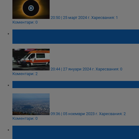
20:50 | 25 март 2024 г.
Харесвания: 1
Коментари: 0
Парадокси в "Бърза помощ": Викат спешни
медици за 38 градуса температура
20:44 | 27 януари 2024 г.
Харесвания: 0
Коментари: 2
Историята на градските гербове у нас
09:36 | 05 ноември 2023 г.
Харесвания: 2
Коментари: 0
Продават на търг над 1500 вещи на Фреди
Меркюри