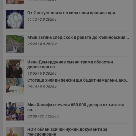
ч
п
с
От 2 август влизат в сила нови правила при...
б
11:12 | 2.8.2026 г.
__cf_bm
29
Т
Cloudflare Inc.
минути
с
.twitter.com
59
р
секунди
м
Мъж загина след скок в реката до Къпиновския...
б
о
15:20 | 4.8.2026 г.
у
п
о
и
Иван Демерджиев смени трима областни
т
директори на...
receive-cookie-deprecation
.hit.gemius.pl
1 година
Т
13:55 | 5.8.2026 г.
с
Стотици хиляди пенсии ще бъдат намалени, ако...
с
н
08:14 | 5.8.2026 г.
н
п
б
п
Миа Халифа спечели 650 000 долара от титлата
с
на...
о
с
20:08 | 22.7.2026 г.
а
р
у
НОИ обяви всички нужни документи за
з
пенсиониране