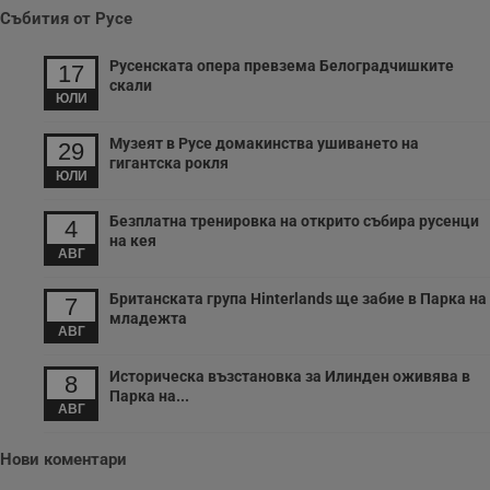
Събития от Русе
Русенската опера превзема Белоградчишките
17
скали
ЮЛИ
Музеят в Русе домакинства ушиването на
29
гигантска рокля
ЮЛИ
Безплатна тренировка на открито събира русенци
4
на кея
АВГ
Британската група Hinterlands ще забие в Парка на
7
младежта
АВГ
Историческа възстановка за Илинден оживява в
8
Парка на...
АВГ
Нови коментари