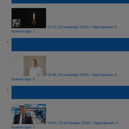
COVID-19, оставя две сирачета
14:15 | 23 ноември 2020 г.
Харесвания: 0
Коментари: 1
Спешно се търси кръвна плазма за д-р
Манук Бейлерян, който е с COVID-19
10:48 | 04 ноември 2020 г.
Харесвания: 4
Коментари: 0
Стефан Софиянски: Плащаме пари, за да
не се работи
10:04 | 10 октомври 2020 г.
Харесвания: 0
Коментари: 1