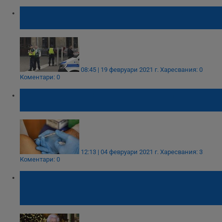
Датчанин отива в затвора за кашляне
срещу полицаи
08:45 | 19 февруари 2021 г.
Харесвания: 0
Коментари: 0
Тече ваксинация в социални домове в
Русе
12:13 | 04 февруари 2021 г.
Харесвания: 3
Коментари: 0
Британската кралица в Коледното си
послание: Хората се справиха великолепно
с предизвикателствата на годината