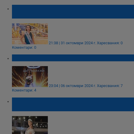
Петя Дамянова от Русе е подгласничка в
конкурса "Мисис България 2024"
21:38 | 31 октомври 2024 г.
Харесвания: 0
Коментари: 0
Валентина Алексеева е новата Мис Русия
23:04 | 06 октомври 2024 г.
Харесвания: 7
Коментари: 4
Елизабет Кравец не е единствената "Мис
България" с отнета корона