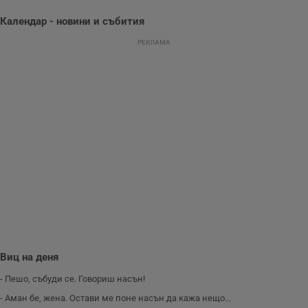
уебсайта и да
направят
Календар - новини и събития
рекламните
съобщения по-
РЕКЛАМА
важни за
потребителя.
Виц на деня
- Пешо, събуди се. Говориш насън!
- Аман бе, жена. Остави ме поне насън да кажа нещо...