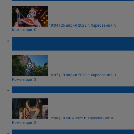
19:04 | 26 април 2023 г.
Харесвания: 0
Коментари: 0
Как и кога се извършва санитарна резитба
на дърветата в Русе?
16:37 | 19 април 2023 г.
Харесвания: 1
Коментари: 3
Йоана Кирилова стана Мис Русе 2022
12:00 | 18 юни 2022 г.
Харесвания: 3
Коментари: 2
Петя Борисова стана Кралица на