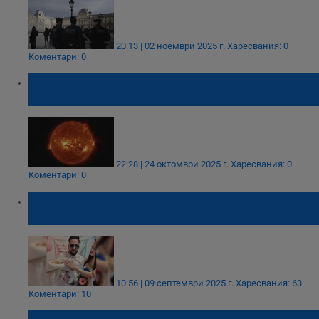
20:13 | 02 ноември 2025 г.
Харесвания: 0
Коментари: 0
Учени откриха загадъчните вълни, които
нагряват короната на Слънцето
22:28 | 24 октомври 2025 г.
Харесвания: 0
Коментари: 0
Изписаха новородено като принц във
Велико Търново
10:56 | 09 септември 2025 г.
Харесвания: 63
Коментари: 10
НАСА направи най-близките изображения