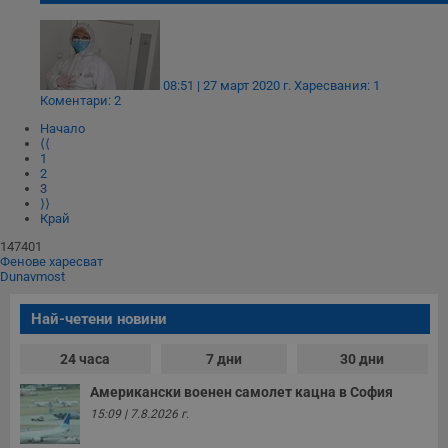
Строго необходимо
Ефективност
Таргетиране
Функционалност
08:51 | 27 март 2020 г.
Харесвания: 1
Некласифицирани
Коментари: 2
Строго необходимите бисквитки позволяват основната
Начало
функционалност на уебсайта, като потребителско
⟨⟨
1
влизане и управление на акаунта. Уебсайтът не може да
2
се използва правилно без строго необходими
3
бисквитки.
⟩⟩
Край
Валиден
Име
Доставчик
/
Домейн
О
до
147401
Фенове харесват
__RequestVerificationToken
Сесия
Т
Microsoft
Dunavmost
п
Corporation
ф
www.dunavmost.com
з
Най-четени новини
п
и
п
24 часа
7 дни
30 дни
A
т
Американски военен самолет кацна в София
е
д
15:09 | 7.8.2026 г.
н
п