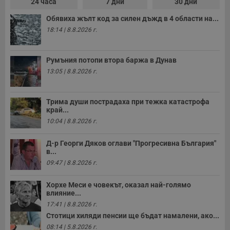
24 часа
7 дни
30 дни
н
п
Обявиха жълт код за силен дъжд в 4 области на...
с
у
18:14 | 8.8.2026 г.
и
ф
н
м
Румъния потопи втора баржа в Дунав
Т
и
13:05 | 8.8.2026 г.
п
у
з
б
Трима души пострадаха при тежка катастрофа
край...
VISITOR_PRIVACY_METADATA
5 месеца
Т
YouTube
10:04 | 8.8.2026 г.
4
с
.youtube.com
седмици
с
с
Д-р Георги Дяков оглави "Прогресивна България"
п
и
в...
п
09:47 | 8.8.2026 г.
т
в
с
Хорхе Меси е човекът, оказал най-голямо
з
влияние...
с
п
17:41 | 8.8.2026 г.
о
Стотици хиляди пенсии ще бъдат намалени, ако...
р
п
08:14 | 5.8.2026 г.
н