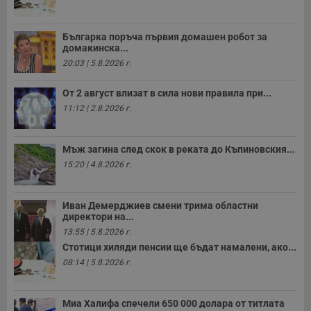
п
к
ч
Българка поръча първия домашен робот за
п
домакинска...
с
б
20:03 | 5.8.2026 г.
__cf_bm
29
Т
Cloudflare Inc.
минути
с
.twitter.com
От 2 август влизат в сила нови правила при...
59
р
секунди
м
11:12 | 2.8.2026 г.
б
о
у
п
Мъж загина след скок в реката до Къпиновския...
о
15:20 | 4.8.2026 г.
и
т
receive-cookie-deprecation
.hit.gemius.pl
1 година
Т
Иван Демерджиев смени трима областни
с
с
директори на...
н
13:55 | 5.8.2026 г.
н
п
Стотици хиляди пенсии ще бъдат намалени, ако...
б
08:14 | 5.8.2026 г.
п
с
о
с
а
Миа Халифа спечели 650 000 долара от титлата