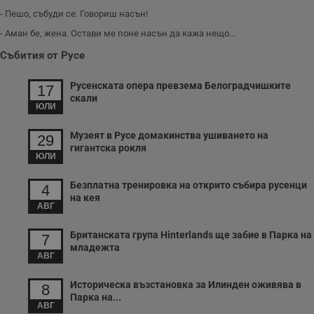
- Пешо, събуди се. Говориш насън!
- Аман бе, жена. Остави ме поне насън да кажа нещо...
Събития от Русе
Русенската опера превзема Белоградчишките
17
скали
ЮЛИ
Музеят в Русе домакинства ушиването на
29
гигантска рокля
ЮЛИ
Безплатна тренировка на открито събира русенци
4
на кея
АВГ
Британската група Hinterlands ще забие в Парка на
7
младежта
АВГ
Историческа възстановка за Илинден оживява в
8
Парка на...
АВГ