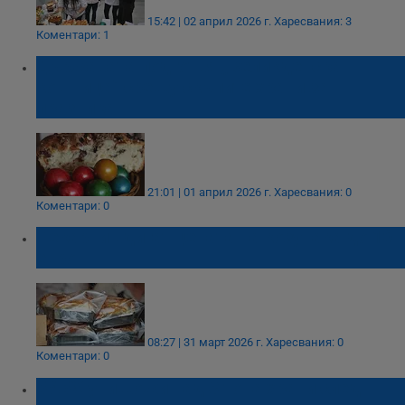
15:42 | 02 април 2026 г.
Харесвания: 3
Коментари: 1
Държавата подготвя „Великденска
кошница“ срещу скъпите храни за
празника
21:01 | 01 април 2026 г.
Харесвания: 0
Коментари: 0
Пекарни вдигат цената на козунака до 10
евро
08:27 | 31 март 2026 г.
Харесвания: 0
Коментари: 0
БАБХ унищожи над 3 тона храни след