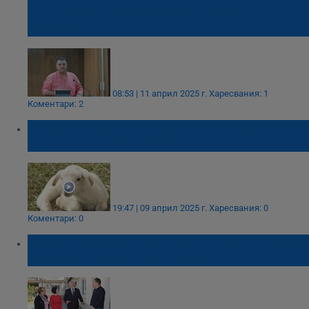
вкарват замразени меса с неясен
произход
08:53 | 11 април 2025 г.
Харесвания: 1
Коментари: 2
Великденската трапеза удря по джоба:
Агнешкото месо с 12% по-скъпо
19:47 | 09 април 2025 г.
Харесвания: 0
Коментари: 0
Започнаха масови проверки на хранителни
обекти в Русе преди Великден