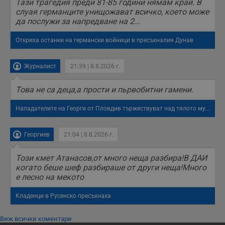
Тази трагедия преди 81-85 години нямам край. В
слуая германците унищожават всичко, което може
да послужи за напредване на 2...
Откриха останки на германски войници в пресъхналия Дунав
Журналист
21:39 | 8.8.2026 г.
Това не са деца,а прости и пьрвобитни гамени.
Нападателите на Георги от Пловдив тържествуват над тялото му...
Георгиев
21:04 | 8.8.2026 г.
Този кмет Атанасов,от много неща разбира!В ДАИ
когато беше шеф разбираше от други неща!Много
е лесно на мекото
Кладенци в Русенско пресъхнаха
Виж всички коментари