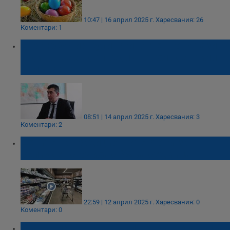
10:47 | 16 април 2025 г.
Харесвания: 26
Коментари: 1
Д-р Любомир Кулински: Агнешкото тази
година ще бъде предимно охладено или
замразено
08:51 | 14 април 2025 г.
Харесвания: 3
Коментари: 2
Цените на традиционните стоки за
Великден скочиха с 8% за седмица
22:59 | 12 април 2025 г.
Харесвания: 0
Коментари: 0
Станимир Станчев: Българските кланици