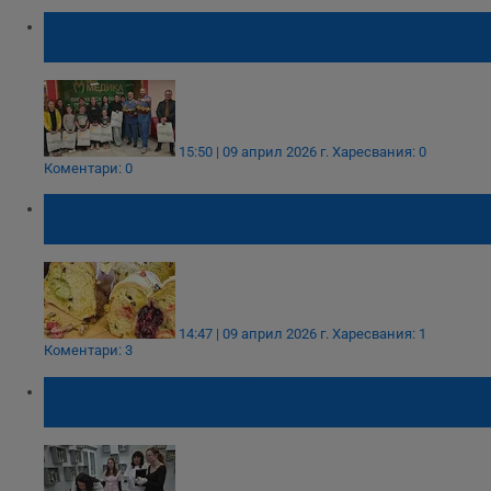
Деца от Мартен раздадоха шарени яйца в
болница "Медика"
15:50 | 09 април 2026 г.
Харесвания: 0
Коментари: 0
Цената на бутиков козунак в Русе удари 22
евро
14:47 | 09 април 2026 г.
Харесвания: 1
Коментари: 3
Наградиха най-добрите майстори на
козунаци в Русе