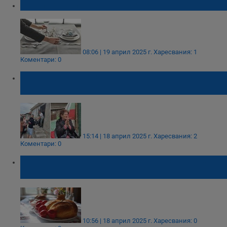
Примерно меню за Великден
08:06 | 19 април 2025 г.
Харесвания: 1
Коментари: 0
Великденска благотворителна акция
зарадва русенци
15:14 | 18 април 2025 г.
Харесвания: 2
Коментари: 0
Съвети на БАБХ за безопасно пазаруване
за Великден
10:56 | 18 април 2025 г.
Харесвания: 0