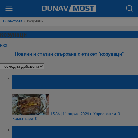
Dunavmost
/
козунаци
козунаци
RSS
Новини и статии свързани с етикет "козунаци"
Румънка вдигна 176 км/ч заради
забравени във фурната козунаци
15:36 | 11 април 2026 г.
Харесвания: 0
Коментари: 0
Здравко Мандаджиев пя на великденски
концерт в Бъзън