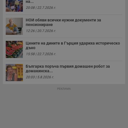
р
на...
у
20:08 | 22.7.2026 г.
з
з
п
НОИ обяви всички нужни документи за
пенсиониране
ASP.NET_SessionId
Сесия
Т
Microsoft
с
Corporation
12:26 | 20.7.2026 г.
D
www.dunavmost.com
п
и
Цените на дините в Гърция удариха историческо
т
дъно
к
п
15:58 | 22.7.2026 г.
и
у
р
Българка поръча първия домашен робот за
к
домакинска...
п
д
20:03 | 5.8.2026 г.
д
п
у
РЕКЛАМА
Доставчик
/
Валиден
Валиден
Име
Име
Доставчик
/
Домейн
Описание
Описание
Домейн
Доставчик
/
до
Валиден
до
Име
Описание
Домейн
до
_sharedID
__Secure-
.dunavmost.com
.youtube.com
11
Тази бисквитка се
5 месеца