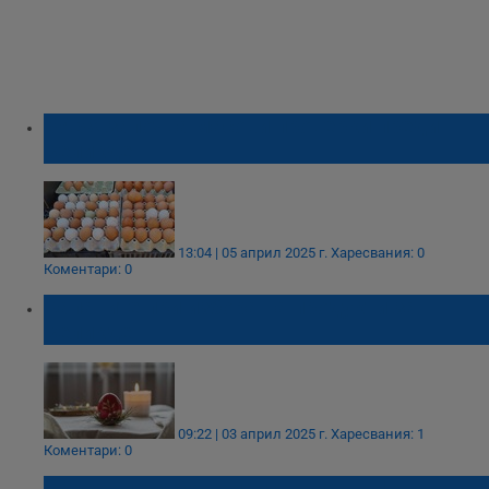
БАБХ започва масови проверки преди
Великден
13:04 | 05 април 2025 г.
Харесвания: 0
Коментари: 0
Капаните при избора на продукти за
Великден
09:22 | 03 април 2025 г.
Харесвания: 1
Коментари: 0
Обредни хлябове майсториха в Ценово