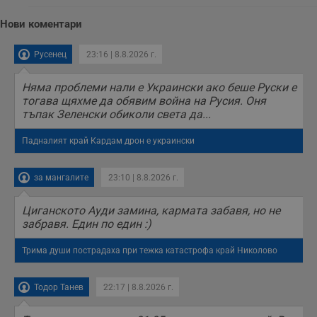
Нови коментари
Русенец
23:16 | 8.8.2026 г.
Няма проблеми нали е Украински ако беше Руски е
тогава щяхме да обявим война на Русия. Оня
тъпак Зеленски обиколи света да...
Падналият край Кардам дрон е украински
за мангалите
23:10 | 8.8.2026 г.
Циганското Ауди замина, кармата забавя, но не
забравя. Един по един :)
Трима души пострадаха при тежка катастрофа край Николово
Тодор Танев
22:17 | 8.8.2026 г.