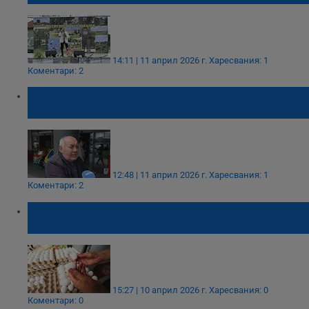
14:11 | 11 април 2026 г.
Харесвания: 1
Коментари: 2
Пенсионер в Русе: Досега съм дал 120
евро за Великден
12:48 | 11 април 2026 г.
Харесвания: 1
Коментари: 2
Родни птицевъди спасяват бизнеса с
масов износ в Европа
15:27 | 10 април 2026 г.
Харесвания: 0
Коментари: 0