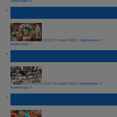
Коментари: 0
"Великденската кошница" с намалени цени
събра едва 70 търговски обекта
22:03 | 17 април 2025 г.
Харесвания: 0
Коментари: 1
Чуждестранни студенти се потопиха в
българските великденски традиции
13:10 | 16 април 2025 г.
Харесвания: 0
Коментари: 0
Колко яйца трябва да боядисаме за
Великден?