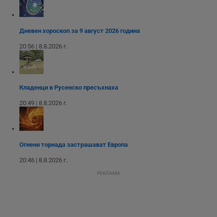
_sharedID_cst
.dunavmost.com
11
Тази бисквитка се
месеца 4
използва за
седмици
проследяване на
потребителски
взаимодействия и
Дневен хороскоп за 9 август 2026 година
ангажираност на
уебсайта за
20:56 | 8.8.2026 г.
подобряване на
обслужването и
потребителския
опит.
Gtest
1
Тази бисквитка се
Gemius
Кладенци в Русенско пресъхнаха
седмица
използва за A/B
.hit.gemius.pl
тестване на
20:49 | 8.8.2026 г.
уебсайта чрез
събиране на
данни за
поведението и
взаимодействието
на посетителите.
Огнени торнада застрашават Европа
Той помага за
подобряване на
потребителския
20:46 | 8.8.2026 г.
опит, като
разбира как
РЕКЛАМА
потребителите се
ангажират с
различни
елементи на
уебсайта по
време на етапите