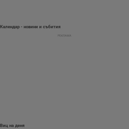
се използва, за да
се оптимизира
представянето на
уебсайта и да
направят
рекламните
съобщения по-
Календар - новини и събития
важни за
потребителя.
РЕКЛАМА
Виц на деня