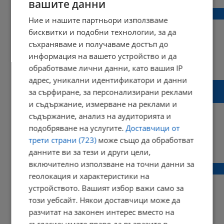
вашите данни
Опашки за козунаци се извиха в столицата
Ние и нашите партньори използваме
бисквитки и подобни технологии, за да
съхраняваме и получаваме достъп до
информация на вашето устройство и да
16:33 | 03 май 2024 г.
Харесвания: 0
обработваме лични данни, като вашия IP
Коментари: 0
адрес, уникални идентификатори и данни
Майсторски козунаци подредиха на
за сърфиране, за персонализирани реклами
кулинарна изложба в Бяла
и съдържание, измерване на реклами и
съдържание, анализ на аудиторията и
подобряване на услугите.
Доставчици от
трети страни (723)
може също да обработват
16:22 | 02 май 2024 г.
Харесвания: 2
данните ви за тези и други цели,
Коментари: 0
включително използване на точни данни за
4-степенно меню за Великден
геолокация и характеристики на
устройството. Вашият избор важи само за
този уебсайт. Някои доставчици може да
разчитат на законен интерес вместо на
07:56 | 02 май 2024 г.
Харесвания: 1
Коментари: 0