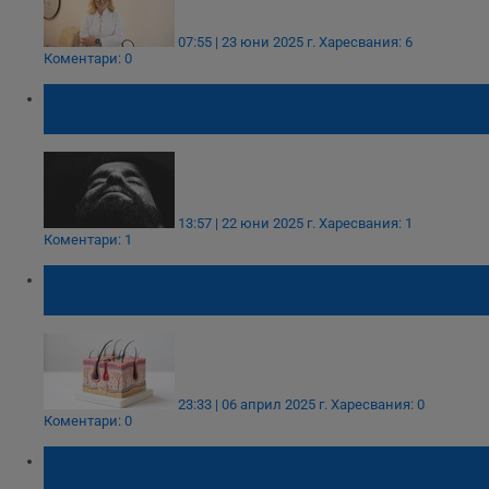
07:55 | 23 юни 2025 г.
Харесвания: 6
Коментари: 0
Неподдържаната брада крие повече
бактерии от тоалетната
13:57 | 22 юни 2025 г.
Харесвания: 1
Коментари: 1
Учени: Бактериите лекуват кожни
заболявания
23:33 | 06 април 2025 г.
Харесвания: 0
Коментари: 0
Лекари в Русе се борят за живота на
тежко пострадало куче