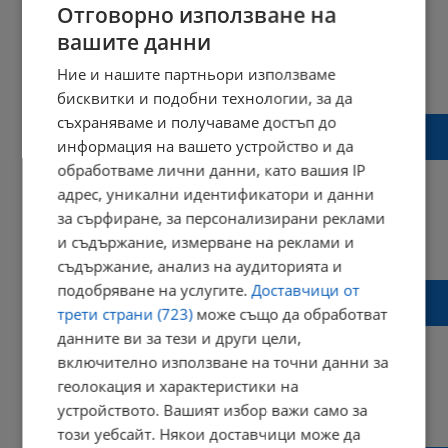
Отговорно използване на
вашите данни
Ние и нашите партньори използваме
09:50 | 21 септември 2024 г.
Харесвания: 0
Коментари: 0
бисквитки и подобни технологии, за да
съхраняваме и получаваме достъп до
Слънчевите изгаряния са опасни за някои
информация на вашето устройство и да
видове бенки
обработваме лични данни, като вашия IP
адрес, уникални идентификатори и данни
за сърфиране, за персонализирани реклами
и съдържание, измерване на реклами и
14:01 | 31 юли 2024 г.
Харесвания: 0
Коментари: 0
съдържание, анализ на аудиторията и
подобряване на услугите.
Доставчици от
Признаци на злоупотреба с козметични
продукти
трети страни (723)
може също да обработват
данните ви за тези и други цели,
включително използване на точни данни за
геолокация и характеристики на
устройството. Вашият избор важи само за
00:35 | 15 юли 2024 г.
Харесвания: 3
Коментари: 0
този уебсайт. Някои доставчици може да