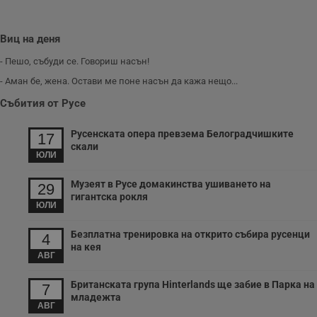
Виц на деня
- Пешо, събуди се. Говориш насън!
- Аман бе, жена. Остави ме поне насън да кажа нещо...
Събития от Русе
Русенската опера превзема Белоградчишките
17
скали
ЮЛИ
Музеят в Русе домакинства ушиването на
29
гигантска рокля
ЮЛИ
Безплатна тренировка на открито събира русенци
4
на кея
АВГ
Британската група Hinterlands ще забие в Парка на
7
младежта
АВГ