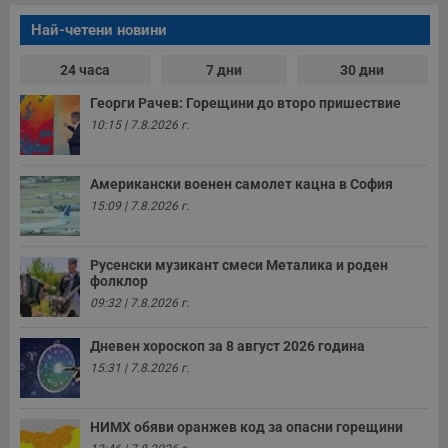
т
е
Най-четени новини
д
н
п
24 часа
7 дни
30 дни
с
у
и
Георги Рачев: Горещини до второ пришествие
ф
10:15 | 7.8.2026 г.
н
м
Т
и
Американски военен самолет кацна в София
п
у
15:09 | 7.8.2026 г.
з
б
VISITOR_PRIVACY_METADATA
5 месеца
Т
YouTube
Русенски музикант смеси Металика и роден
4
с
.youtube.com
фолклор
седмици
с
с
09:32 | 7.8.2026 г.
п
и
п
Дневен хороскоп за 8 август 2026 година
т
15:31 | 7.8.2026 г.
в
с
з
с
п
НИМХ обяви оранжев код за опасни горещини
о