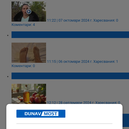
11:22 | 07 октомври 2024 г.
Харесвания: 0
Коментари: 4
Причини за лющене на кожата на краката
11:15 | 06 октомври 2024 г.
Харесвания: 1
Коментари: 0
Ябълков оцет: Какво се случва в червата?
12:12 | 28 септември 2024 г.
Харесвания: 0
Коментари: 0
Седем причини да не изхвърляте
костилката на авокадото