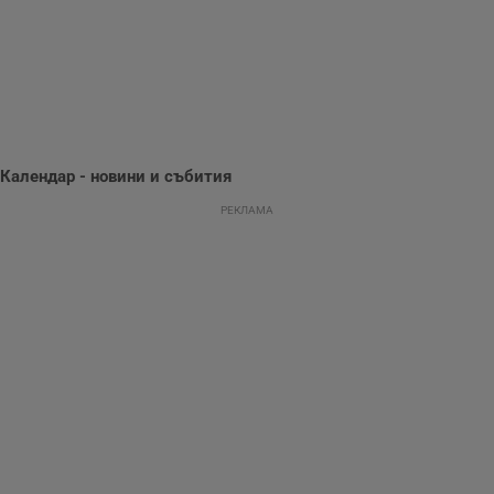
предпочитания.
Тази информация
се използва, за да
се оптимизира
представянето на
уебсайта и да
направят
рекламните
съобщения по-
важни за
потребителя.
Календар - новини и събития
РЕКЛАМА