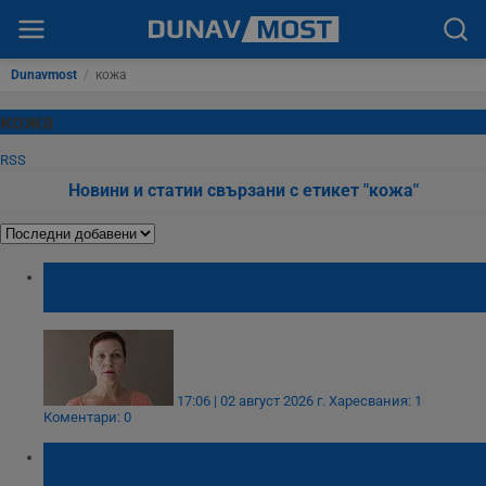
Dunavmost
/
кожа
кожа
RSS
Новини и статии свързани с етикет "кожа"
Пет навика състаряват кожата по-бързо
от възрастта
17:06 | 02 август 2026 г.
Харесвания: 1
Коментари: 0
Д-р Мария Тончева: Олиата за тен
увреждат кожата