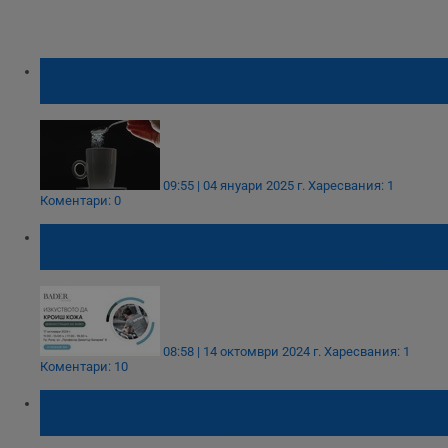
Експерти разкриват драстичните промени
в тялото след отказ от захар
09:55 | 04 януари 2025 г.
Харесвания: 1
Коментари: 0
Бадер България организира демонстрация
на живо на Изкуството да кроиш кожа
08:58 | 14 октомври 2024 г.
Харесвания: 1
Коментари: 10
Майка твърди, че детето й е подложено на
расизъм в столично училище