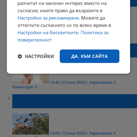
Как младите хора да се справят с акнето?
разчитат на законен интерес вместо на
съгласие; имате право да възразите в
Настройки за рекламиране
. Можете да
оттеглите съгласието си по всяко време в
Настройки на бисквитките
.
Политика за
21:54 | 23 юни 2024 г.
Харесвания: 1
Коментари: 0
поверителност
Как да се предпазим от изгаряния през
лятото?
НАСТРОЙКИ
ДА, КЪМ САЙТА
Строго
Ефективност
необходимо
19:42 | 22 юни 2024 г.
Харесвания: 0
Коментари: 0
Белият сок от смокини може да причини
Таргетиране
Функционалност
химическо изгаряне по кожата ни
Некласифицирани
14:05 | 15 юни 2024 г.
Харесвания: 3