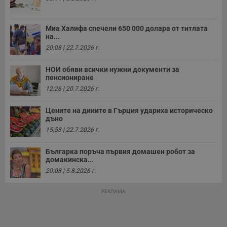
с
а
р
у
Миа Халифа спечели 650 000 долара от титлата
з
на...
з
п
20:08 | 22.7.2026 г.
ASP.NET_SessionId
Сесия
Т
Microsoft
с
Corporation
НОИ обяви всички нужни документи за
D
www.dunavmost.com
пенсиониране
п
12:26 | 20.7.2026 г.
и
т
к
Цените на дините в Гърция удариха историческо
п
и
дъно
у
15:58 | 22.7.2026 г.
р
к
п
Българка поръча първия домашен робот за
д
домакинска...
д
п
20:03 | 5.8.2026 г.
у
РЕКЛАМА
Доставчик
/
Валиден
Валиден
Име
Име
Доставчик
/
Домейн
Описание
Описание