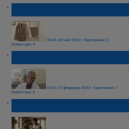
Влагата превръща хавлиите в инкубатор
за зарази
08:44 | 08 май 2026 г.
Харесвания: 0
Коментари: 0
Д-р Развигор Дърленски: Функциите на
кожата се променят в Антарктика
07:30 | 15 февруари 2026 г.
Харесвания: 1
Коментари: 0
Учени: Консумацията на киви всеки ден
подмладява кожата