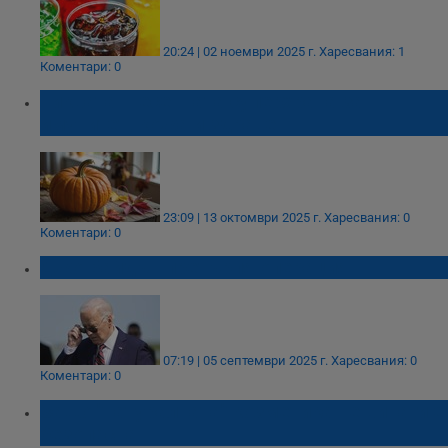
20:24 | 02 ноември 2025 г.
Харесвания: 1
Коментари: 0
Тиквата – есенната суперхрана за
имунитет, кожа и здраве
23:09 | 13 октомври 2025 г.
Харесвания: 0
Коментари: 0
Джо Байдън претърпя операция
07:19 | 05 септември 2025 г.
Харесвания: 0
Коментари: 0
Защо "натуралната" козметика не винаги е
безопасна