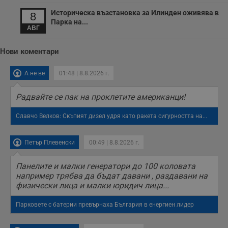
Историческа възстановка за Илинден оживява в
8
Парка на...
АВГ
Нови коментари
А не ве
01:48 | 8.8.2026 г.
Радвайте се пак на проклетите американци!
Славчо Велков: Скъпият дизел удря като ракета сигурността на...
Петър Плевенски
00:49 | 8.8.2026 г.
Панелите и малки генератори до 100 коловата
например трябва да бъдат давани , раздавани на
физически лица и малки юридич лица...
Парковете с батерии превърнаха България в енергиен лидер