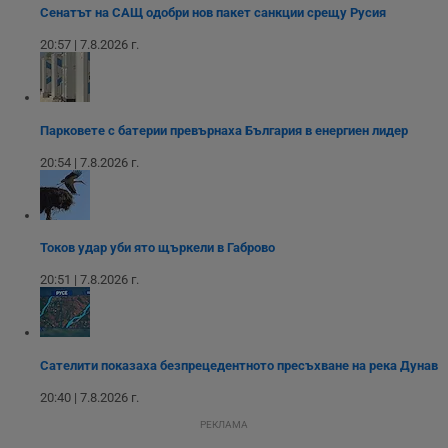
версия на
сайта.
Сенатът на САЩ одобри нов пакет санкции срещу Русия
интерфейса на
Youtube.
_sharedID_cst
.dunavmost.com
11
Тази бисквитка се
20:57 | 7.8.2026 г.
месеца 4
използва за
седмици
проследяване на
потребителски
взаимодействия и
ангажираност на
уебсайта за
Парковете с батерии превърнаха България в енергиен лидер
подобряване на
обслужването и
20:54 | 7.8.2026 г.
потребителския
опит.
Gtest
1
Тази бисквитка се
Gemius
седмица
използва за A/B
.hit.gemius.pl
тестване на
Токов удар уби ято щъркели в Габрово
уебсайта чрез
събиране на
данни за
20:51 | 7.8.2026 г.
поведението и
взаимодействието
на посетителите.
Той помага за
подобряване на
потребителския
Сателити показаха безпрецедентното пресъхване на река Дунав
опит, като
разбира как
20:40 | 7.8.2026 г.
потребителите се
ангажират с
РЕКЛАМА
различни
елементи на