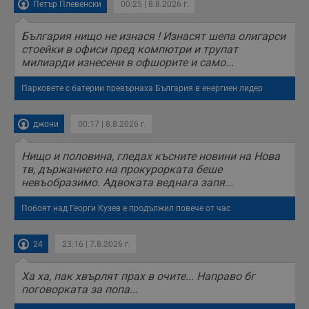
Петър Плевенски
00:25 | 8.8.2026 г.
България нищо не изнася ! Изнасят шепа олигарси
стоейки в офиси пред компютри и трупат
милиарди изнесени в офшорите и само...
Парковете с батерии превърнаха България в енергиен лидер
джони
00:17 | 8.8.2026 г.
Нищо и половина, гледах късните новини на Нова
тв, държанието на прокурорката беше
невъобразимо. Адвоката веднага запя...
Побоят над Георги Кузев е продължил повече от час
24
23:16 | 7.8.2026 г.
Ха ха, пак хвърлят прах в очите... Направо бг
поговорката за попа...