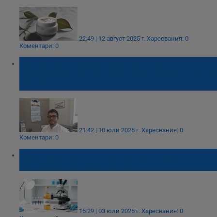
22:49 | 12 август 2025 г.
Харесвания: 0
Коментари: 0
Дерматолог предупреждава за
опасностите от прекомерното излагане на
слънце
21:42 | 10 юли 2025 г.
Харесвания: 0
Коментари: 0
Научни изследвания разкриват истината
за ябълковия оцет и кожата
15:29 | 03 юли 2025 г.
Харесвания: 0