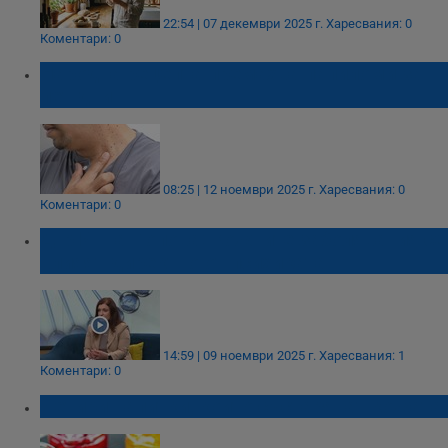
22:54 | 07 декември 2025 г.
Харесвания: 0
Коментари: 0
Народна рецепта премахва папиломи за
пет дни
08:25 | 12 ноември 2025 г.
Харесвания: 0
Коментари: 0
Д-р Инна Попова: Кожните заболявания се
влияят директно от психиката
14:59 | 09 ноември 2025 г.
Харесвания: 1
Коментари: 0
Четири напитки, които състаряват кожата