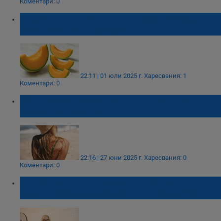
Коментари: 0
Пъпешът е тайното оръжие за красива
кожа и стройна фигура
22:11 | 01 юли 2025 г.
Харесвания: 1
Коментари: 0
Летните съвети за здрава кожа, които
трябва да знаете
22:16 | 27 юни 2025 г.
Харесвания: 0
Коментари: 0
Д-р Мария Тончева: За менопаузата е
нужна мултидисциплинарна подкрепа