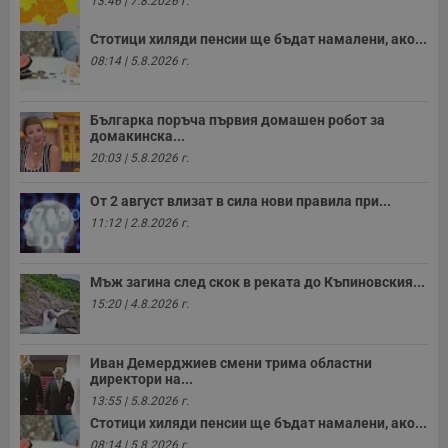
13:46 | 7.8.2026 г.
р
п
н
Стотици хиляди пенсии ще бъдат намалени, ако...
п
к
08:14 | 5.8.2026 г.
ч
п
с
б
Българка поръча първия домашен робот за
домакинска...
__cf_bm
29
Т
Cloudflare Inc.
20:03 | 5.8.2026 г.
минути
с
.twitter.com
59
р
секунди
м
От 2 август влизат в сила нови правила при...
б
о
11:12 | 2.8.2026 г.
у
п
о
и
Мъж загина след скок в реката до Къпиновския...
т
15:20 | 4.8.2026 г.
receive-cookie-deprecation
.hit.gemius.pl
1 година
Т
с
с
н
Иван Демерджиев смени трима областни
н
директори на...
п
б
13:55 | 5.8.2026 г.
п
Стотици хиляди пенсии ще бъдат намалени, ако...
с
о
08:14 | 5.8.2026 г.