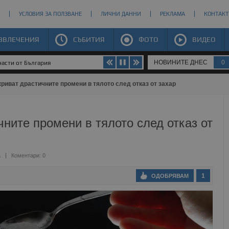
УСЛОВИЯ ЗА ПОЛЗВАНЕ
ЛИЧНИ ДАННИ
РЕКЛАМА
КОНТАКТ
ЗВЛЕЧЕНИЯ
СЪБИТИЯ
ФОТО
ВИДЕО
НОВИНИТЕ ДНЕС
0
части от България
криват драстичните промени в тялото след отказ от захар
чните промени в тялото след отказ от
а
Коментари: 0
1
ОДОБРЯВАМ