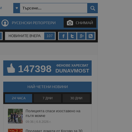
И
РУСЕНСКИ РЕПОРТЕРИ
СНИМАЙ
НОВИНИТЕ ВЧЕРА
107
147398
ФЕНОВЕ ХАРЕСВАТ
DUNAVMOST
НАЙ-ЧЕТЕНИ НОВИНИ
24 ЧАСА
7 ДНИ
30 ДНИ
Полицията спаси изоставено на
пътя момче
09:36 | 6.8.2026 г.
Продават домати от Косово за 30