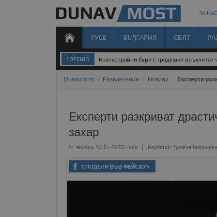
ЗА НАС
РУСЕ
БЪЛГАРИЯ
СВЯТ
РА
ГОРЕЩО
Краткотрайни бури с градушки връхлитат 
Dunavmost
/
Развлечения
/
Новини
/
Експерти раз
Експерти разкриват драсти
захар
04 януари 2025 - 09:55 часа
Редактор:
Диляна Маринов
СПОДЕЛИ ВЪВ ФЕЙСБУК