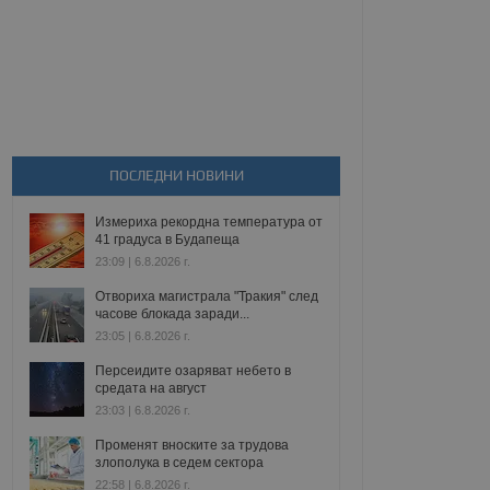
ПОСЛЕДНИ НОВИНИ
Измериха рекордна температура от
41 градуса в Будапеща
23:09 | 6.8.2026 г.
Отвориха магистрала "Тракия" след
часове блокада заради...
23:05 | 6.8.2026 г.
Персеидите озаряват небето в
средата на август
23:03 | 6.8.2026 г.
Променят вноските за трудова
злополука в седем сектора
22:58 | 6.8.2026 г.