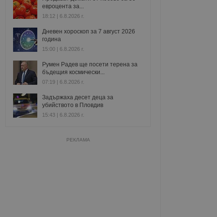
евроцента за...
18:12 | 6.8.2026 г.
Дневен хороскоп за 7 август 2026
година
15:00 | 6.8.2026 г.
Румен Радев ще посети терена за
бъдещия космически...
07:19 | 6.8.2026 г.
Задържаха десет деца за
убийството в Пловдив
15:43 | 6.8.2026 г.
РЕКЛАМА