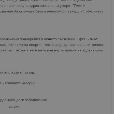
иод на адаптация, който специалистите определят като
олие, повишена раздразнителност и умора.
"Това е
свикнал да получава бърза енергия от захарта"
, обясняват
абележими подобрения в общото състояние. Организмът
като източник на енергия, което води до повишена виталност.
 тъй като захарта вече не влияе върху нивата на адреналина.
 от отказа от захар:
на излишните калории
сърдечносъдови заболявания
РЕКЛАМА