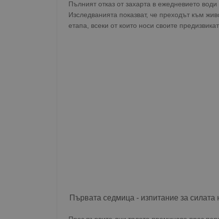
Пълният отказ от захарта в ежедневието води
Изследванията показват, че преходът към жив
етапа, всеки от които носи своите предизвикат
Първата седмица - изпитание за силата 