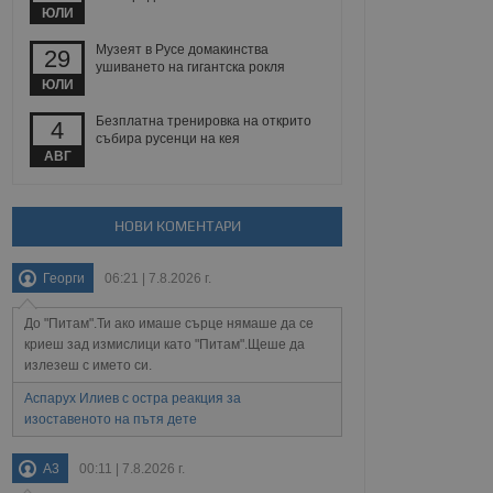
 уебсайт.
ЮЛИ
Музеят в Русе домакинства
29
ушиването на гигантска рокля
ЮЛИ
Описание
Безплатна тренировка на открито
4
събира русенци на кея
ребителски
елското поведение и
раници на сайта. Тя
яване на сайта. Тя
АВГ
не на прегледи на
формация, която е
взаимодействат с
нкционалност в целия
прекарано на
редпочитанията на
 сайтове; тя може
НОВИ КОМЕНТАРИ
остта на социалните
тора на сайта.
използва новата или
елски взаимодействия
Георги
06:21 | 7.8.2026 г.
нето и потребителския
До "Питам".Ти ако имаше сърце нямаше да се
рез събиране на данни
 помага за
криеш зад измислици като "Питам".Щеше да
отребителите се
излезеш с името си.
тапите на тестване.
Аспарух Илиев с остра реакция за
тистически данни,
изоставеното на пътя дете
 броя на посещенията,
 са били заредени.
елския опит.
A3
00:11 | 7.8.2026 г.
я за потребителското