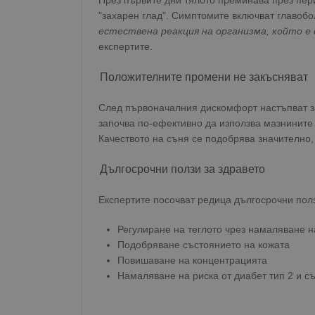
През първите дни тялото преминава през пер
"захарен глад". Симптомите включват главоб
естествена реакция на организма, който е 
експертите.
Положителните промени не закъсняват
След първоначалния дискомфорт настъпват з
започва по-ефективно да използва мазнините 
Качеството на съня се подобрява значително,
Дългосрочни ползи за здравето
Експертите посочват редица дългосрочни ползи
Регулиране на теглото чрез намаляване 
Подобряване състоянието на кожата
Повишаване на концентрацията
Намаляване на риска от диабет тип 2 и 