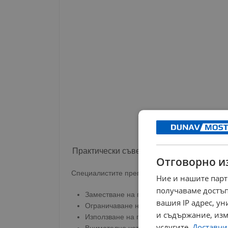
Практически съвети за намаляване на з
Отговорно и
Специалистите препоръчват постепенен подх
Ние и нашите парт
получаваме достъп
Заместване на подсладените напитки с в
вашия IP адрес, у
Ограничаване на консумацията на пакети
и съдържание, изм
Използване на плодове като естествен п
услугите.
Доставчиц