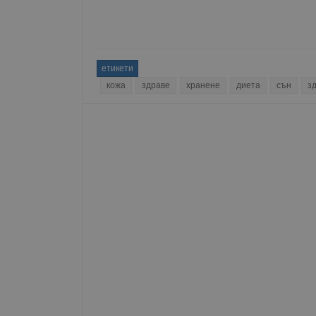
Име
__RequestVerificationT
етикети
кожа
здраве
хранене
диета
сън
з
VISITOR_PRIVACY_MET
__cf_bm
receive-cookie-depreca
ASP.NET_SessionId