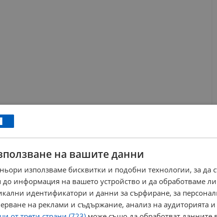
ахарта
зползване на вашите данни
од към намаляването на захарта:
ньори използваме бисквитки и подобни технологии, за да 
 до информация на вашето устройство и да обработваме ли
ода или неподсладен чай
никални идентификатори и данни за сърфиране, за персона
рани храни
ерване на реклами и съдържание, анализ на аудиторията и
одсладител
и от трети страни (723)
може също да обработват данните в