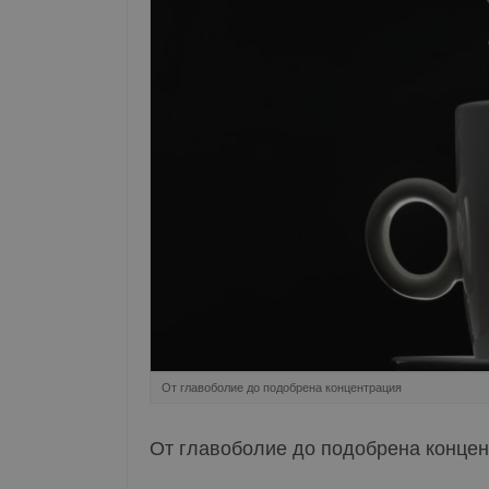
От главоболие до подобрена концентрация
От главоболие до подобрена конце