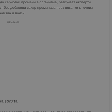
 до сериозни промени в организма, разкриват експерти.
от без добавена захар преминава през няколко ключови
елства и ползи.
РЕКЛАМА
на волята