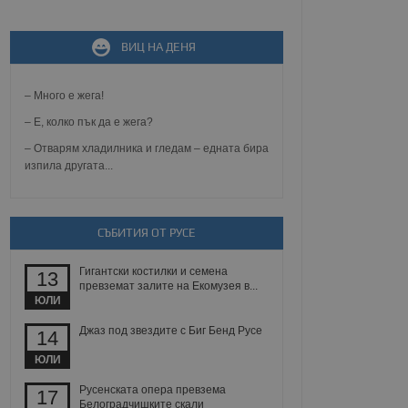
не, зададена от уеб
ВИЦ НА ДЕНЯ
 ASP.NET MVC
спре неразрешеното
т, известно като
тове. Той не съдържа
– Много е жега!
щожава при затваряне
– Е, колко пък да е жега?
ение на съгласието на
– Отварям хладилника и гледам – едната бира
ст за тяхното
изпила другата...
а данни за съгласието
ични политики и
антира, че техните
 сесии.
СЪБИТИЯ ОТ РУСЕ
аничаване между хората
а, за да се правят
хния уебсайт.
Гигантски костилки и семена
13
превземат залите на Екомузея в...
сигнализира на
ЮЛИ
 на бисквитките,
а съответствие и
Джаз под звездите с Биг Бенд Русе
14
ндарти и
ЮЛИ
ck и предоставя
требител използва
Русенската опера превзема
17
йният потребител може
Белоградчишките скали