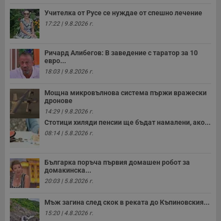
и
Учителка от Русе се нуждае от спешно лечение
п
т
17:22 | 9.8.2026 г.
в
с
з
с
Ричард Алибегов: В заведение с таратор за 10
п
евро...
о
р
18:03 | 9.8.2026 г.
п
н
п
Мощна микровълнова система пържи вражески
к
дронове
ч
п
14:29 | 9.8.2026 г.
с
Стотици хиляди пенсии ще бъдат намалени, ако...
б
08:14 | 5.8.2026 г.
__cf_bm
29
Т
Cloudflare Inc.
минути
с
.twitter.com
59
р
секунди
м
Българка поръча първия домашен робот за
б
домакинска...
о
у
20:03 | 5.8.2026 г.
п
о
и
Мъж загина след скок в реката до Къпиновския...
т
15:20 | 4.8.2026 г.