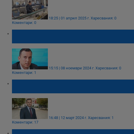
18:25 | 01 април 2025 г.
Харесвания: 0
Коментари: 0
Човешки тъкани и кръв откриват в
отпадъците на София
15:15 | 08 ноември 2024 г.
Харесвания: 0
Коментари: 1
Позиция на Пенчо Милков за
инсинератора в Гюргево
16:48 | 12 март 2024 г.
Харесвания: 1
Коментари: 17
Ново голямо огнище на птичи грип във