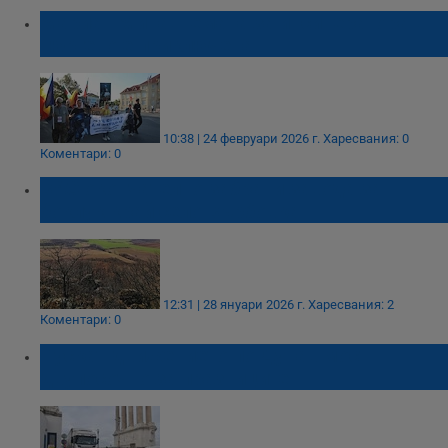
Мариан Мина: Темата за инсинератора в
Гюргево е приключена
10:38 | 24 февруари 2026 г.
Харесвания: 0
Коментари: 0
ВАС окончателно забрани завода за
боклук край село Върбовка
12:31 | 28 януари 2026 г.
Харесвания: 2
Коментари: 0
Пускат движението по Дунав мост
двупосочно за празниците