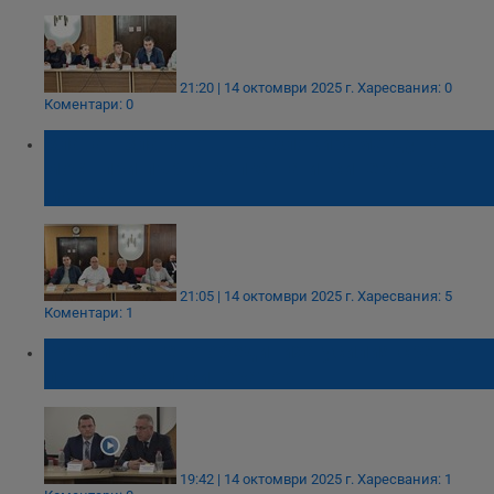
21:20 | 14 октомври 2025 г.
Харесвания: 0
Коментари: 0
Златан Златанов: Ще блокираме Дунав
мост при първа копка на инсинератора в
Гюргево
21:05 | 14 октомври 2025 г.
Харесвания: 5
Коментари: 1
Русе и Гюргево обединиха усилия срещу
проекта за инсинератор
19:42 | 14 октомври 2025 г.
Харесвания: 1