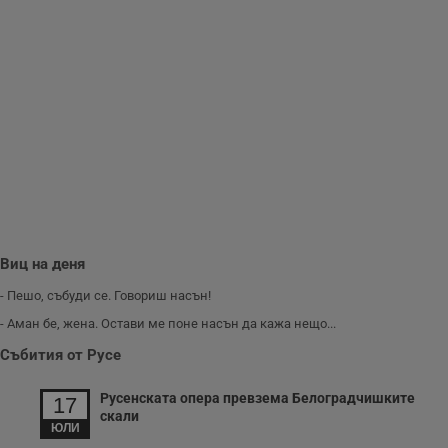
Виц на деня
- Пешо, събуди се. Говориш насън!
- Аман бе, жена. Остави ме поне насън да кажа нещо...
Събития от Русе
Русенската опера превзема Белоградчишките
17
скали
ЮЛИ