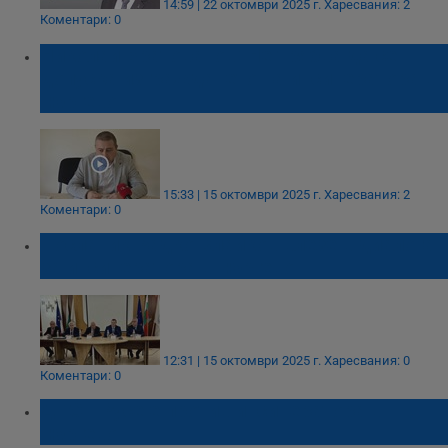
14:59 | 22 октомври 2025 г.
Харесвания: 2
Коментари: 0
Николай Братованов: Не трябва да се
допуска изграждането на инсинератора в
Гюргево
15:33 | 15 октомври 2025 г.
Харесвания: 2
Коментари: 0
Посланик Радко Влайков влезе в диалога
за инсинератора в Гюргево
12:31 | 15 октомври 2025 г.
Харесвания: 0
Коментари: 0
ДПС - Русе е против инсинератора в
Гюргево