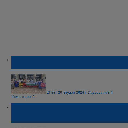
Журналист: Русенци разбраха, че
румънците разсъждават като тях
21:33 | 20 януари 2024 г.
Харесвания: 4
Коментари: 2
Юлиян Попов: Чувствителността към
въздуха в Русе е много висока. Решение
има!