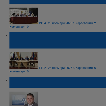
министри срещу инсинератора в Гюргево
19:04 | 25 ноември 2025 г.
Харесвания: 2
Коментари: 0
Властите на Русе и Гюргево решават
съдбата на инсинератора и новата
автобусна линия
14:02 | 24 ноември 2025 г.
Харесвания: 6
Коментари: 0
Иво Пазарджиев: Не трябва да допускаме
да се завърне споменът за Верахим