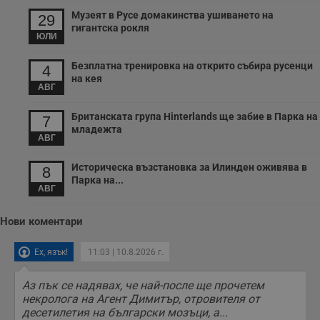
Музеят в Русе домакинства ушиването на
29
гигантска рокля
ЮЛИ
Безплатна тренировка на открито събира русенци
4
на кея
АВГ
Британската група Hinterlands ще забие в Парка на
7
младежта
АВГ
Историческа възстановка за Илинден оживява в
8
Парка на...
АВГ
Нови коментари
Ех, язък!
11:03 | 10.8.2026 г.
Аз пък се надявах, че най-после ще прочетем
некролога на Агент Димитър, отровителя от
десетилетия на български мозъци, а...