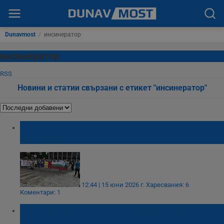
Dunavmost
/
инсинератор
инсинератор
RSS
Новини и статии свързани с етикет "инсинератор"
Община Гюргево спря проекта за
медицински инсинератор
12:44 | 15 юни 2026 г.
Харесвания: 6
Коментари: 1
Изгориха 12 тона наркотици в столичен
инсинератор