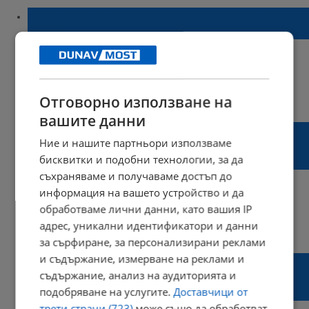
Иван Белчев: Очакваме екоминистъра в
Русе
07:37 | 24 ноември 2023 г.
Харесвания: 1
Отговорно използване на
Коментари: 10
вашите данни
Иван Белчев: Най-пощадена от
Ние и нашите партньори използваме
инсинератора ще бъде централната
бисквитки и подобни технологии, за да
градска част
съхраняваме и получаваме достъп до
информация на вашето устройство и да
обработваме лични данни, като вашия IP
адрес, уникални идентификатори и данни
17:10 | 21 ноември 2023 г.
Харесвания: 3
Коментари: 8
за сърфиране, за персонализирани реклами
и съдържание, измерване на реклами и
Пенчо Милков: Гражданите на Русе са
съдържание, анализ на аудиторията и
непримирими спрямо инсинератора в
подобряване на услугите.
Доставчици от
Гюргево
трети страни (723)
може също да обработват