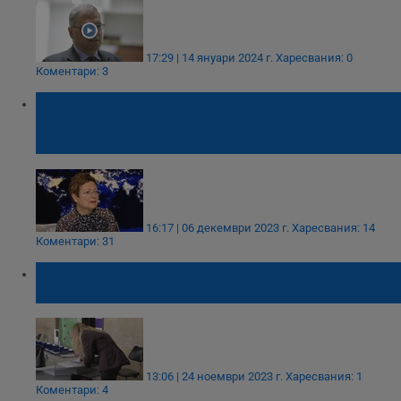
17:29 | 14 януари 2024 г.
Харесвания: 0
Коментари: 3
"Химическа камера, обречен град":
Властите се правят, че проблемът в Русе
не съществува
16:17 | 06 декември 2023 г.
Харесвания: 14
Коментари: 31
Изпратиха на МОСВ подписката срещу
инсинератора в Гюргево
13:06 | 24 ноември 2023 г.
Харесвания: 1
Коментари: 4