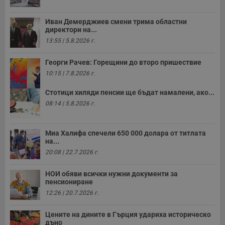
receive-cookie-deprecation
.hit.gemius.pl
1 година
Т
с
с
н
Иван Демерджиев смени трима областни
н
директори на...
п
13:55 | 5.8.2026 г.
б
п
с
Георги Рачев: Горещини до второ пришествие
о
с
10:15 | 7.8.2026 г.
а
р
у
Стотици хиляди пенсии ще бъдат намалени, ако...
з
08:14 | 5.8.2026 г.
з
п
ASP.NET_SessionId
Сесия
Т
Microsoft
Миа Халифа спечели 650 000 долара от титлата
с
Corporation
на...
D
www.dunavmost.com
п
20:08 | 22.7.2026 г.
и
т
к
НОИ обяви всички нужни документи за
п
пенсиониране
и
у
12:26 | 20.7.2026 г.
р
к
п
Цените на дините в Гърция удариха историческо
д
дъно