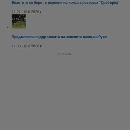
на посетителите.
Властите се борят с екологична криза в резерват "Сребърна"
Той помага за
подобряване на
11:21 | 10.8.2026 г.
потребителския
опит, като
разбира как
потребителите се
ангажират с
различни
Продължава поддръжката на зелените площи в Русе
елементи на
уебсайта по
време на етапите
11:08 | 10.8.2026 г.
на тестване.
РЕКЛАМА
Gdyn
1 година
Тази бисквитка се
Gemius
използва за
.hit.gemius.pl
събиране на
анонимни
статистически
данни, свързани с
посещенията в
уебсайта на
потребителя, като
броя на
посещенията,
средното време,
прекарано на
уебсайта и какви
страници са били
заредени. Целта е
да се подобри
съдържанието на