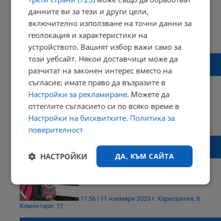
данните ви за тези и други цели,
включително използване на точни данни за
геолокация и характеристики на
14:01 | 21 ноември 2023 г.
Харесвания: 5
Коментари: 7
устройството. Вашият избор важи само за
Русенци подготвиха подписка към
този уебсайт. Някои доставчици може да
министъра на околната среда и водите
разчитат на законен интерес вместо на
съгласие; имате право да възразите в
Настройки за рекламиране
. Можете да
оттеглите съгласието си по всяко време в
12:30 | 11 ноември 2023 г.
Харесвания: 2
Настройки на бисквитките
.
Политика за
Коментари: 2
поверителност
Каузата за по-чист въздух събра русенци
на Дунав мост
НАСТРОЙКИ
ДА, КЪМ САЙТА
Строго
Ефективност
необходимо
11:56 | 11 ноември 2023 г.
Харесвания: 8
Коментари: 12