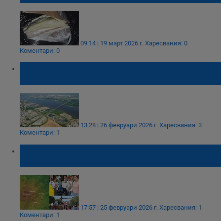
09:14 | 19 март 2026 г.
Харесвания: 0
Коментари: 0
Орлин Пенков атакува екоинспекцията за
въздуха в Русе
13:28 | 26 февруари 2026 г.
Харесвания: 3
Коментари: 1
Депутат обяви прибързана победа срещу
инсинератора в Гюргево
17:57 | 25 февруари 2026 г.
Харесвания: 1
Коментари: 1