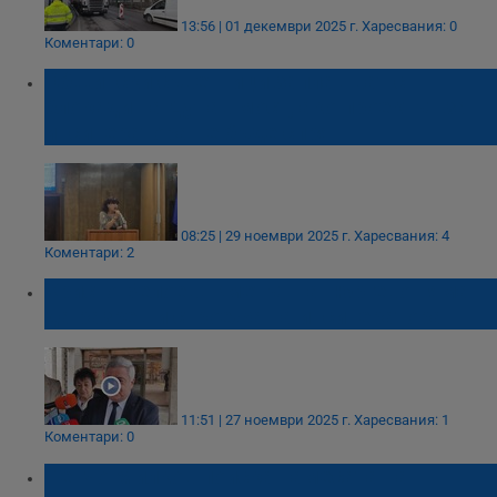
13:56 | 01 декември 2025 г.
Харесвания: 0
Коментари: 0
Общински съветници заплашват с
блокади на Дунав мост, ако проектът за
инсинератора не бъде спрян
08:25 | 29 ноември 2025 г.
Харесвания: 4
Коментари: 2
Христо Белоев: Кметът на Гюргево няма
да разреши строежа на инсинератора
11:51 | 27 ноември 2025 г.
Харесвания: 1
Коментари: 0
Пенчо Милков поиска намесата на