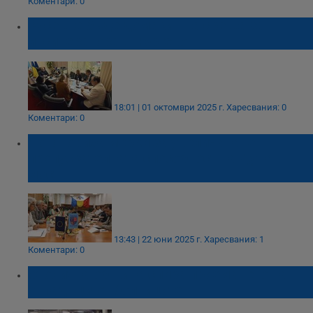
Коментари: 0
Русе ще бъде домакин на среща за
инсинератора в Гюргево
18:01 | 01 октомври 2025 г.
Харесвания: 0
Коментари: 0
Договориха мерки за увеличаване
пропускателната способност на Дунав
мост
13:43 | 22 юни 2025 г.
Харесвания: 1
Коментари: 0
Столична община спира приемането на
отпадъци от болниците