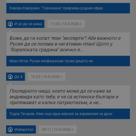
Кеворк Кеворкян: "Говнорене" превзема родния ефир
И аз да си кажа
11:00 | 10.8.2026 г.
Боже, де ги копат тези "експерти"! Абе важното е
Русия да се ползва в негативен план! Щото у
"борелската градина" всичко е...
Иван Игов: Руски неофашизъм трови децата ни
До 4
10:23 | 10.8.2026 г.
Последното нещо, което може да се каже за
индивиди като тебе, е че са истински българи и
притежават и капка патриотизъм, а не...
Тодор Тагарев: Има още една версия за взривилия се дрон
Избирател
09:17 | 10.8.2026 г.