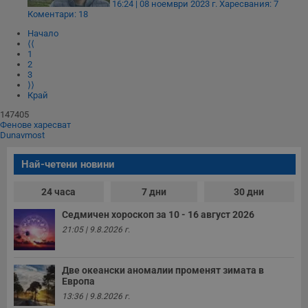
16:24 | 08 ноември 2023 г.
Харесвания: 7
Коментари: 18
__RequestVerificationToken
Сесия
Т
Microsoft
п
Corporation
Начало
ф
www.dunavmost.com
⟨⟨
з
1
п
2
и
3
п
A
⟩⟩
т
Край
е
д
147405
н
Фенове харесват
п
Dunavmost
с
у
и
Най-четени новини
ф
н
м
24 часа
7 дни
30 дни
Т
и
Седмичен хороскоп за 10 - 16 август 2026
п
у
21:05 | 9.8.2026 г.
з
б
VISITOR_PRIVACY_METADATA
5 месеца
Т
YouTube
Две океански аномалии променят зимата в
4
с
.youtube.com
Европа
седмици
с
13:36 | 9.8.2026 г.
с
п