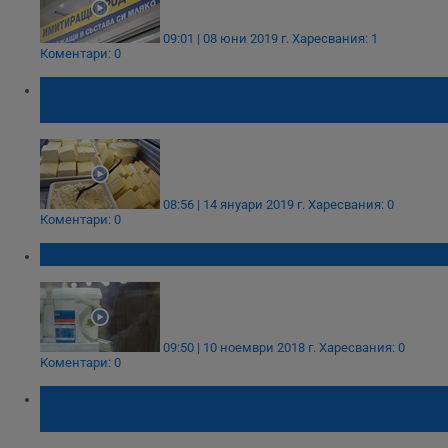
09:01 | 08 юни 2019 г.
Харесвания: 1
Коментари: 0
Експерти: Новите правила за млечните
продукти ще улеснят потребителите
08:56 | 14 януари 2019 г.
Харесвания: 0
Коментари: 0
Тонове продукция залежава в мандрите
09:50 | 10 ноември 2018 г.
Харесвания: 0
Коментари: 0
Имитиращи месни продукти заливат
българския пазар