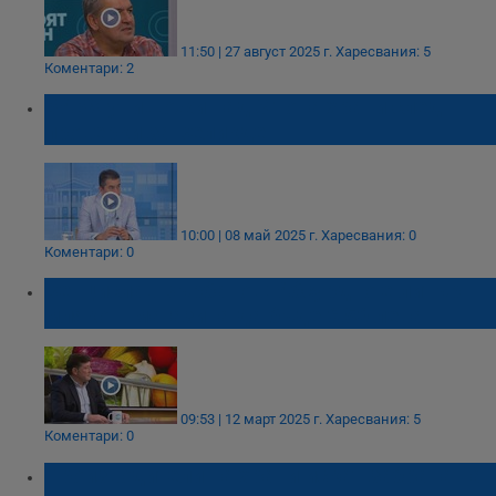
11:50 | 27 август 2025 г.
Харесвания: 5
Коментари: 2
БАБХ унищожи над 3 тона храни след
проверки за Великден
10:00 | 08 май 2025 г.
Харесвания: 0
Коментари: 0
Венцислав Върбанов: Абсурдно е литър
мляко в магазина да бъде 6,50 лева
09:53 | 12 март 2025 г.
Харесвания: 5
Коментари: 0
Производители на храни искат забрана на