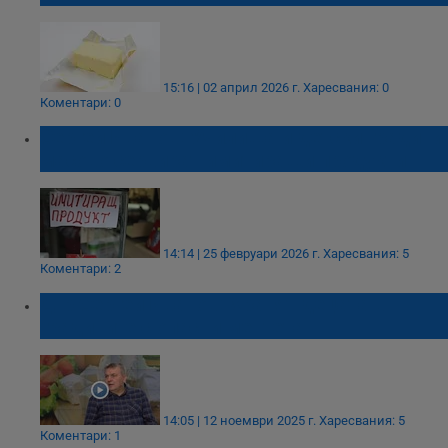
15:16 | 02 април 2026 г.
Харесвания: 0
Коментари: 0
Сергей Иванов: Училища и детски градини
масово сервират имитиращи продукти
14:14 | 25 февруари 2026 г.
Харесвания: 5
Коментари: 2
Д-р Сергей Иванов: Хранят децата в
градините с опасни ментета
14:05 | 12 ноември 2025 г.
Харесвания: 5
Коментари: 1