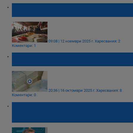
Ресторанти масово хранят туристите с
имитиращи продукти
09:08 | 12 ноември 2025 г.
Харесвания: 2
Коментари: 1
Лекари настояват за забрана на
имитиращите продукти
20:36 | 16 октомври 2025 г.
Харесвания: 8
Коментари: 0
Д-р Сергей Иванов: Фалшиво сирене има
само в България, в ЕС е криминално
деяние