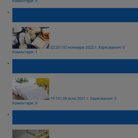
Коментари: 5
С колко скочиха цените на млечните
продукти?
22:20 | 02 ноември 2022 г.
Харесвания: 0
Коментари: 1
Приеха нова наредба за бялото
саламурено сирене
19:19 | 28 юли 2021 г.
Харесвания: 0
Коментари: 0
Имитиращи продукти: Какво ядем след
въвеждането на новите правила?