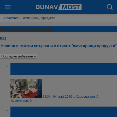
Dunavmost
/
имитиращи продукти
имитиращи продукти
RSS
Новини и статии свързани с етикет "имитиращи продукти"
БАБХ конфискува над 360 килограма
негодна храна за ученици и възрастни
12:34 | 04 май 2026 г.
Харесвания: 0
Коментари: 0
БАБХ унищожава над 800 килограма
масло в Пловдивско