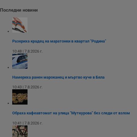
и
ф
Последни новини
н
м
Т
и
п
у
з
Разкриха крадец на маратонки в квартал "Родина"
б
10:48 | 7.8.2026 г.
VISITOR_PRIVACY_METADATA
5 месеца
Т
YouTube
4
с
.youtube.com
седмици
с
с
п
и
п
Намериха ранен мароканец и мъртво куче в Бяла
т
в
10:43 | 7.8.2026 г.
с
з
с
п
о
р
Обраха кафеавтомат на улица "Муткурова" без следи от взлом
п
н
10:41 | 7.8.2026 г.
п
к
ч
п