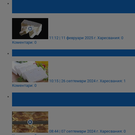
Българите са изяли 13 000 тона фалшиво
сирене за година
11:12 | 11 февруари 2025 г.
Харесвания: 0
Коментари: 0
Какво сирене ядем?
10:15 | 26 септември 2024 г.
Харесвания: 1
Коментари: 0
Поглъщаме все повече палмова мазнина
без да знаем
08:44 | 07 септември 2024 г.
Харесвания: 0