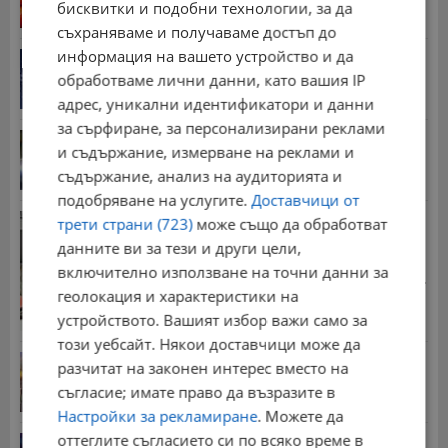
бисквитки и подобни технологии, за да
съхраняваме и получаваме достъп до
информация на вашето устройство и да
Дневен хороскоп за 7 август 2026 година
обработваме лични данни, като вашия IP
15:00 | 6.8.2026 г.
адрес, уникални идентификатори и данни
за сърфиране, за персонализирани реклами
Задържаха десет деца за убийството в Пловдив
и съдържание, измерване на реклами и
15:43 | 6.8.2026 г.
съдържание, анализ на аудиторията и
подобряване на услугите.
Доставчици от
Хванаха близо 6 килограма контрабандно злато
трети страни (723)
може също да обработват
17:11 | 6.8.2026 г.
данните ви за тези и други цели,
включително използване на точни данни за
Стотици хиляди пенсии ще бъдат намалени, ако...
геолокация и характеристики на
08:14 | 5.8.2026 г.
устройството. Вашият избор важи само за
този уебсайт. Някои доставчици може да
Българка поръча първия домашен робот за
разчитат на законен интерес вместо на
домакинска...
съгласие; имате право да възразите в
20:03 | 5.8.2026 г.
Настройки за рекламиране
. Можете да
оттеглите съгласието си по всяко време в
От 2 август влизат в сила нови правила при...