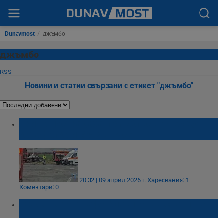
Dunavmost
/
джъмбо
джъмбо
RSS
Новини и статии свързани с етикет "джъмбо"
Трима пострадаха при сблъсък между
катафалка и БМВ в Русе
20:32 | 09 април 2026 г.
Харесвания: 1
Коментари: 0
Тежка катастрофа блокира кръстовището
до "Джъмбо"