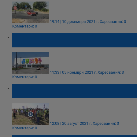
19:14 | 10 декември 2021 г.
Харесвания: 0
Коментари: 0
"Зеленият сертификат" стопи продажбите
в Jumbo
11:33 | 05 ноември 2021 г.
Харесвания: 3
Коментари: 0
Протестиращи работници отново
затвориха пътя Русе - Разград
12:08 | 20 август 2021 г.
Харесвания: 0
Коментари: 0