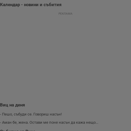
уебсайта и да
Календар - новини и събития
направят
рекламните
РЕКЛАМА
съобщения по-
важни за
потребителя.
Виц на деня
- Пешо, събуди се. Говориш насън!
- Аман бе, жена. Остави ме поне насън да кажа нещо...