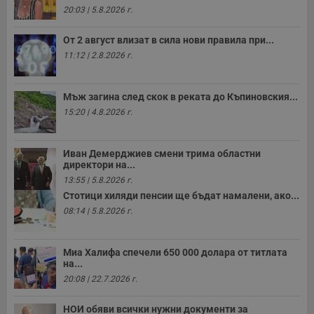
ч
20:03 | 5.8.2026 г.
п
с
б
От 2 август влизат в сила нови правила при...
__cf_bm
29
Т
Cloudflare Inc.
11:12 | 2.8.2026 г.
минути
с
.twitter.com
59
р
секунди
м
б
Мъж загина след скок в реката до Къпиновския...
о
у
15:20 | 4.8.2026 г.
п
о
и
т
Иван Демерджиев смени трима областни
директори на...
receive-cookie-deprecation
.hit.gemius.pl
1 година
Т
с
13:55 | 5.8.2026 г.
с
Стотици хиляди пенсии ще бъдат намалени, ако...
н
н
08:14 | 5.8.2026 г.
п
б
п
с
Миа Халифа спечели 650 000 долара от титлата
о
на...
с
а
20:08 | 22.7.2026 г.
р
у
з
НОИ обяви всички нужни документи за