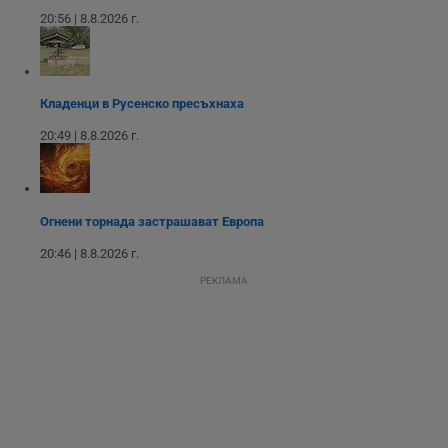
потребителски
20:56 | 8.8.2026 г.
взаимодействия и
ангажираност на
уебсайта за
подобряване на
обслужването и
потребителския
Кладенци в Русенско пресъхнаха
опит.
Gtest
1
Тази бисквитка се
Gemius
20:49 | 8.8.2026 г.
седмица
използва за A/B
.hit.gemius.pl
тестване на
уебсайта чрез
събиране на
данни за
поведението и
Огнени торнада застрашават Европа
взаимодействието
на посетителите.
20:46 | 8.8.2026 г.
Той помага за
подобряване на
РЕКЛАМА
потребителския
опит, като
разбира как
потребителите се
ангажират с
различни
елементи на
уебсайта по
време на етапите
на тестване.
Gdyn
1 година
Тази бисквитка се
Gemius