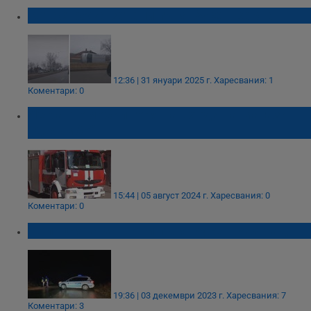
Катастрофа затапи пътя Русе - Варна
12:36 | 31 януари 2025 г.
Харесвания: 1
Коментари: 0
Лек автомобил горя на входа на магазин
„Джъмбо“
15:44 | 05 август 2024 г.
Харесвания: 0
Коментари: 0
Полицията затвори пътя Русе - Разград
19:36 | 03 декември 2023 г.
Харесвания: 7
Коментари: 3