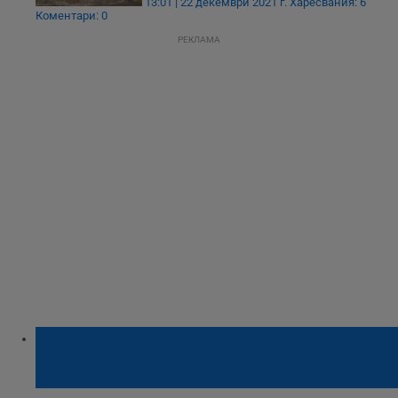
13:01 | 22 декември 2021 г.
Харесвания: 6
Коментари: 0
РЕКЛАМА
Изграждат осветление на кръстовището
на „Джъмбо“, но "кръгово" засега няма да
има