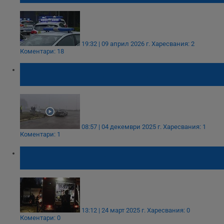
19:32 | 09 април 2026 г.
Харесвания: 2
Коментари: 18
Две ученички пострадаха при
катастрофата до "Джъмбо"
08:57 | 04 декември 2025 г.
Харесвания: 1
Коментари: 1
Пожарникари потушиха осем пожара в
Русенско
13:12 | 24 март 2025 г.
Харесвания: 0
Коментари: 0