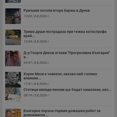
с
у
и
Румъния потопи втора баржа в Дунав
ф
н
13:05 | 8.8.2026 г.
м
Т
и
п
Трима души пострадаха при тежка катастрофа
у
край...
з
б
10:04 | 8.8.2026 г.
VISITOR_PRIVACY_METADATA
5 месеца
Т
YouTube
4
с
.youtube.com
Д-р Георги Дяков оглави "Прогресивна България"
седмици
с
в...
с
09:47 | 8.8.2026 г.
п
и
п
Хорхе Меси е човекът, оказал най-голямо
т
в
влияние...
с
17:41 | 8.8.2026 г.
з
с
Стотици хиляди пенсии ще бъдат намалени, ако...
п
08:14 | 5.8.2026 г.
о
р
п
н
п
Българка поръча първия домашен робот за
к
домакинска...