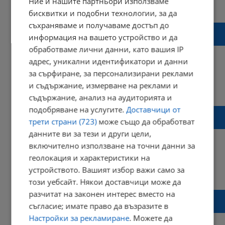
Ние и нашите партньори използваме
13:37 | 13 август 2021 г.
Харесвания: 6
Коментари: 0
бисквитки и подобни технологии, за да
съхраняваме и получаваме достъп до
НА ЖИВО: Работници блокираха пътя Русе
информация на вашето устройство и да
- Варна
обработваме лични данни, като вашия IP
адрес, уникални идентификатори и данни
за сърфиране, за персонализирани реклами
и съдържание, измерване на реклами и
10:36 | 13 август 2021 г.
Харесвания: 5
Коментари: 0
съдържание, анализ на аудиторията и
подобряване на услугите.
Доставчици от
Протест блокира днес кръстовището до
трети страни (723)
може също да обработват
магазин „Джъмбо“
данните ви за тези и други цели,
включително използване на точни данни за
геолокация и характеристики на
устройството. Вашият избор важи само за
07:29 | 13 август 2021 г.
Харесвания: 1
Коментари: 0
този уебсайт. Някои доставчици може да
разчитат на законен интерес вместо на
Затварят пътя Русе - Кубрат в участъка от
съгласие; имате право да възразите в
„Джъмбо“ до Ново село
Настройки за рекламиране
. Можете да