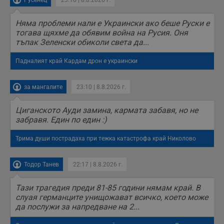
Русенец
23:16 | 8.8.2026 г.
Няма проблеми нали е Украински ако беше Руски е
тогава щяхме да обявим война на Русия. Оня
тъпак Зеленски обиколи света да...
Падналият край Кардам дрон е украински
за мангалите
23:10 | 8.8.2026 г.
Циганското Ауди замина, кармата забавя, но не
забравя. Един по един :)
Трима души пострадаха при тежка катастрофа край Николово
Тодор Танев
22:17 | 8.8.2026 г.
Тази трагедия преди 81-85 години нямам край. В
слуая германците унищожават всичко, което може
да послужи за напредване на 2...