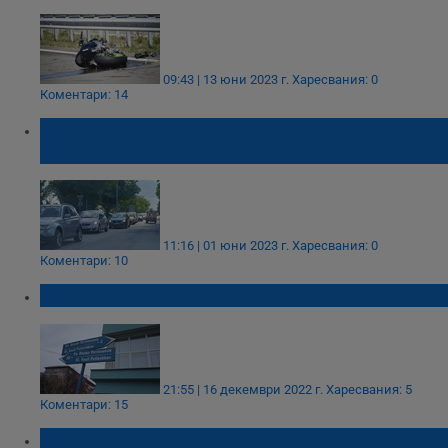
09:43 | 13 юни 2023 г.
Харесвания: 0
Коментари: 14
Колони румънски автомобили блокират
движението на изхода на Русе
11:16 | 01 юни 2023 г.
Харесвания: 0
Коментари: 10
Писмо до кмета на Русе
21:55 | 16 декември 2022 г.
Харесвания: 5
Коментари: 15
Кола изгоря след катастрофа край