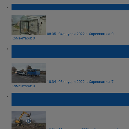
Спирки в Русе осъмнаха с надписи „Ужас“
08:05 | 04 януари 2022 г.
Харесвания: 0
Коментари: 0
Подробности за катастрофата край
"Джъмбо" между автобус и кола
10:34 | 03 януари 2022 г.
Харесвания: 7
Коментари: 0
31 улични стълба ще осветяват
кръстовището край „Джъмбо“ в Русе