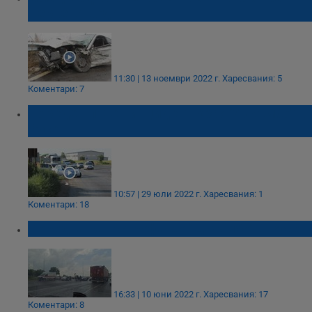
Червена вода
11:30 | 13 ноември 2022 г.
Харесвания: 5
Коментари: 7
Пореден пътен инцидент край "Джъмбо" в
Русе
10:57 | 29 юли 2022 г.
Харесвания: 1
Коментари: 18
Поредна катастрофа до "Джъмбо" в Русе
16:33 | 10 юни 2022 г.
Харесвания: 17
Коментари: 8