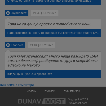
Откриха останки на германски войници в пресъхналия Дунав
Журналист
21:39 | 8.8.2026 г.
Това не са деца,а прости и пьрвобитни гамени.
Нападателите на Георги от Пловдив тържествуват над тялото му...
Георгиев
21:04 | 8.8.2026 г.
Този кмет Атанасов,от много неща разбира!В ДАИ
когато беше шеф разбираше от други неща!Много
е лесно на мекото
Кладенци в Русенско пресъхнаха
Виж всички коментари
ЗА НАС
НОВИНИ
КОМЕНТАРИ
Copyright © 2011
Dunavmost.com