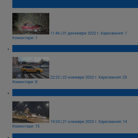
"Джъмбо"
11:46 | 01 декември 2022 г.
Харесвания: 1
Коментари: 1
Новото кръгово в Русе
22:22 | 22 ноември 2022 г.
Харесвания: 23
Коментари: 8
Нова катастрофа край Джъмбо
19:24 | 21 ноември 2022 г.
Харесвания: 14
Коментари: 15
Млад шофьор се вряза в зърновоз край