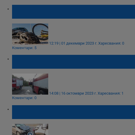
Велосипедист пострада при катастрофа
край "Джъмбо"
12:19 | 01 декември 2023 г.
Харесвания: 0
Коментари: 5
Пожарникари обезопасиха автомобил,
катастрофирал до магазин "Джъмбо"
14:08 | 16 октомври 2023 г.
Харесвания: 1
Коментари: 0
Мъж пострада при катастрофата край
"Джъмбо"