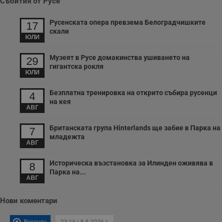
Събития от Русе
Русенската опера превзема Белоградчишките
17
скали
ЮЛИ
Музеят в Русе домакинства ушиването на
29
гигантска рокля
ЮЛИ
Безплатна тренировка на открито събира русенци
4
на кея
АВГ
Британската група Hinterlands ще забие в Парка на
7
младежта
АВГ
Историческа възстановка за Илинден оживява в
8
Парка на...
АВГ
Нови коментари