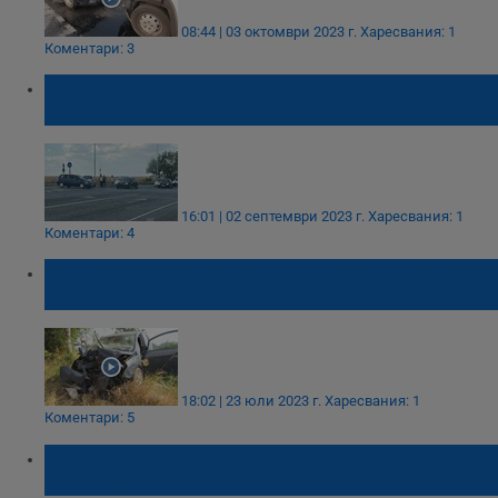
08:44 | 03 октомври 2023 г.
Харесвания: 1
Коментари: 3
Катастрофа на кръстовището до магазин
"Джъмбо"
16:01 | 02 септември 2023 г.
Харесвания: 1
Коментари: 4
Автомобил се вряза в дърво по пътя Русе -
Разград
18:02 | 23 юли 2023 г.
Харесвания: 1
Коментари: 5
Катастрофа на кръстовището до магазин
"Джъмбо"