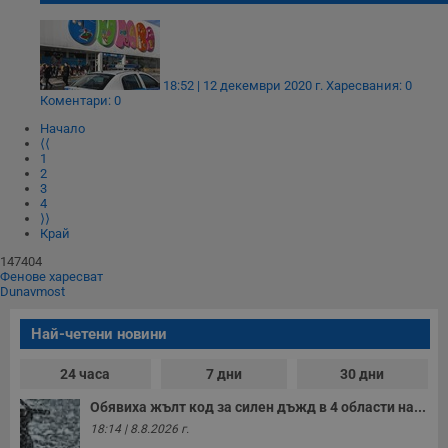
Строго необходимо
Ефективност
Таргетиране
Функционалност
18:52 | 12 декември 2020 г.
Харесвания: 0
Некласифицирани
Коментари: 0
Начало
Строго необходимите бисквитки позволяват основната
⟨⟨
функционалност на уебсайта, като потребителско
1
влизане и управление на акаунта. Уебсайтът не може да
2
се използва правилно без строго необходими
3
бисквитки.
4
⟩⟩
Валиден
Име
Доставчик
/
Домейн
О
Край
до
147404
__RequestVerificationToken
Сесия
Т
Microsoft
Фенове харесват
п
Corporation
Dunavmost
ф
www.dunavmost.com
з
п
Най-четени новини
и
п
A
24 часа
7 дни
30 дни
т
е
Обявиха жълт код за силен дъжд в 4 области на...
д
н
18:14 | 8.8.2026 г.
п