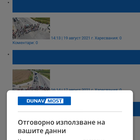
Утре стачкуващи отново ще затворят
кръстовището край "Джъмбо"
14:13 | 19 август 2021 г.
Харесвания: 0
Коментари: 0
За колко време ще бъде блокирано
кръстовището край "Джъмбо" в петък?
16:14 | 17 август 2021 г.
Харесвания: 0
Коментари: 0
Катастрофа на кръстовището на магазин
"Джъмбо"
Отговорно използване на
вашите данни