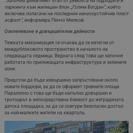
"Започна финалният етап от ремонта на подходите и
паркинга към жилищен блок „Голям Богдан“, който
включва полагане на последния износоустойчив пласт
асфалт"
, информира Пенчо Милков.
Озеленяване и довършителни дейности
Тежката механизация се очаква да се изтегли от
междублоковото пространство в началото на
следващата седмица. Веднага след това ще започне
работата по прилежащата инфраструктура и зелените
зони.
Предстои да бъде извършено запръстяване около
новите бордюри, за да се оформят тревните площи.
Паралелно с това ще бъде напълно довършен и
тротоарът в непосредствена близост до изградената
детска площадка, за да се осигури безопасен достъп
за най-малките жители на квартала.