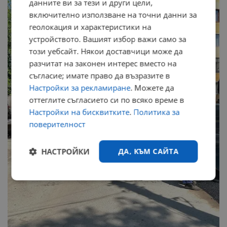
данните ви за тези и други цели,
включително използване на точни данни за
геолокация и характеристики на
устройството. Вашият избор важи само за
този уебсайт. Някои доставчици може да
разчитат на законен интерес вместо на
съгласие; имате право да възразите в
Настройки за рекламиране
. Можете да
оттеглите съгласието си по всяко време в
Настройки на бисквитките
.
Политика за
поверителност
НАСТРОЙКИ
ДА, КЪМ САЙТА
Строго
Ефективност
необходимо