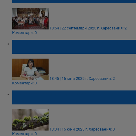
18:54 | 22 септември 2025 г.
Харесвания: 2
Коментари: 0
Мариета Петрова очерта приоритетите си
в края на първите 100 дни от управлението
13:45 | 16 юни 2025 г.
Харесвания: 2
Коментари: 0
Пожарникари премахнаха паднали клони
на пътя Пепелина - Широково
13:04 | 16 юни 2025 г.
Харесвания: 0
Коментари: 0