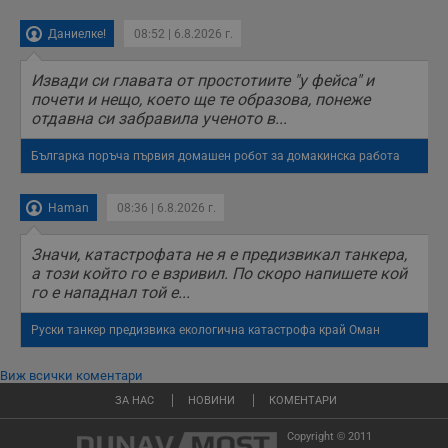
Даниелке!
08:52 | 6.8.2026 г.
Извади си главата от простотиите "у фейса" и
почети и нещо, което ще те образова, понеже
отдавна си забравила ученото в...
Българка поръча първия домашен робот за домакинска работа
Haman
08:36 | 6.8.2026 г.
Значи, катастрофата не я е предизвикал танкера,
а този който го е взривил. По скоро напишете кой
го е нападнал той е...
Руски танкер предизвика екологична катастрофа край Оман
Виж всички коментари
ЗА НАС
НОВИНИ
КОМЕНТАРИ
Copyright © 2011