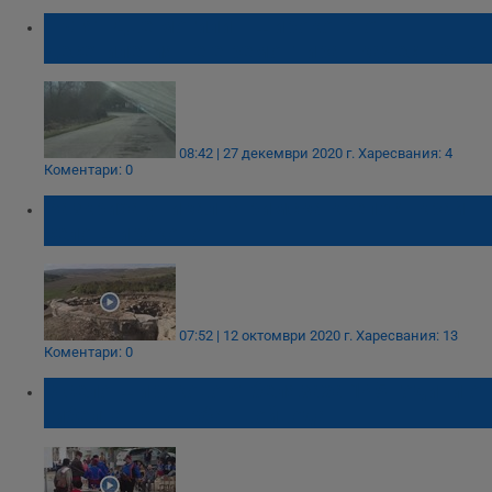
Пътят Две могили - Широково от
десетилетия не е ремонтиран качествено
08:42 | 27 декември 2020 г.
Харесвания: 4
Коментари: 0
Разкриха уникална римска крепост край
село Широково
07:52 | 12 октомври 2020 г.
Харесвания: 13
Коментари: 0
В село Широково отбелязаха 145 години от
гибелта на Върбан войвода