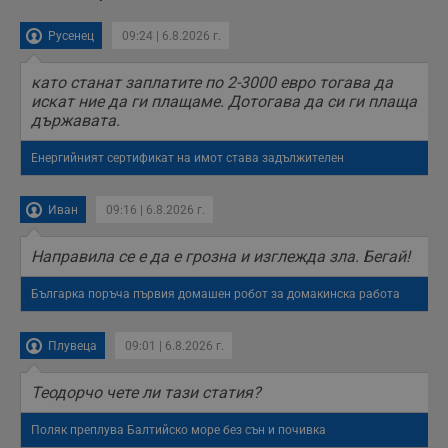
Русенец
09:24 | 6.8.2026 г.
като станат заплатите по 2-3000 евро тогава да
искат ние да ги плащаме. Дотогава да си ги плаща
държавата.
Енергийният сертификат на имот става задължителен
Иван
09:16 | 6.8.2026 г.
Направила се е да е грозна и изглежда зла. Бегай!
Българка поръча първия домашен робот за домакинска работа
Плувеца
09:01 | 6.8.2026 г.
Теодорчо чете ли тази статия?
Поляк преплува Балтийско море без сън и почивка