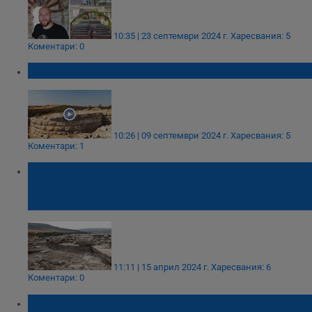
10:35 | 23 септември 2024 г.
Харесвания: 5
Коментари: 0
Започват разкопки в Червен и Широково
10:26 | 09 септември 2024 г.
Харесвания: 5
Коментари: 1
Представят резултатите от
археологическото проучване на Кале
Широково
11:11 | 15 април 2024 г.
Харесвания: 6
Коментари: 0
Възрастен мъж катастрофира край село