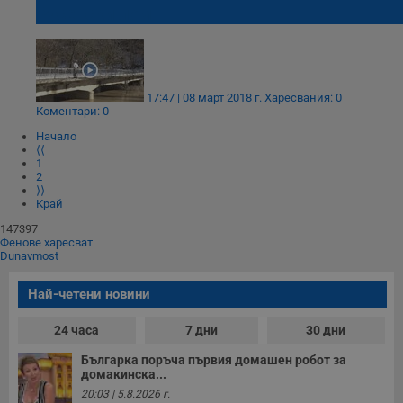
Русенски лом
Строго необходимо
Ефективност
Таргетиране
Функционалност
Некласифицирани
17:47 | 08 март 2018 г.
Харесвания: 0
Коментари: 0
Строго необходимите бисквитки позволяват основната
Начало
функционалност на уебсайта, като потребителско
⟨⟨
влизане и управление на акаунта. Уебсайтът не може да
1
се използва правилно без строго необходими
2
бисквитки.
⟩⟩
Край
Валиден
Име
Доставчик
/
Домейн
О
до
147397
Фенове харесват
__RequestVerificationToken
Сесия
Т
Microsoft
Dunavmost
п
Corporation
ф
www.dunavmost.com
з
Най-четени новини
п
и
п
24 часа
7 дни
30 дни
A
т
Българка поръча първия домашен робот за
е
домакинска...
д
н
20:03 | 5.8.2026 г.
п