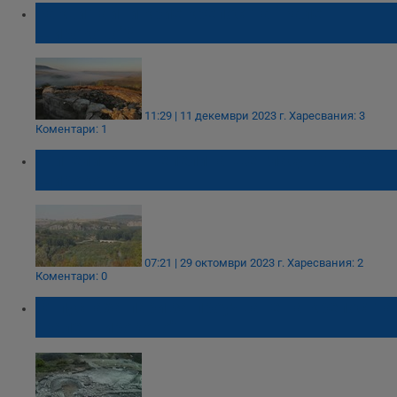
Какви тайни крие крепостта "Кале
Широково"?
11:29 | 11 декември 2023 г.
Харесвания: 3
Коментари: 1
Жителите на Пепелина ще гласуват днес в
Широково
07:21 | 29 октомври 2023 г.
Харесвания: 2
Коментари: 0
Отпуснаха пари за проучване на крепостта
"Кале Широково"