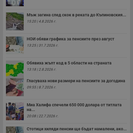
ч
п
с
Мъж загина след скок в реката до Къпиновския...
б
15:20 | 4.8.2026 г.
__cf_bm
29
Т
Cloudflare Inc.
минути
с
.twitter.com
59
р
секунди
м
НОИ обяви графика за пенсиите през август
б
о
13:25 | 31.7.2026 г.
у
п
о
и
Обявиха жълт код в 5 области на страната
т
13:18 | 2.8.2026 г.
receive-cookie-deprecation
.hit.gemius.pl
1 година
Т
с
Гласуваха нови размери на пенсиите за догодина
с
н
09:55 | 8.7.2026 г.
н
п
б
п
Миа Халифа спечели 650 000 долара от титлата
с
на...
о
20:08 | 22.7.2026 г.
с
а
р
Стотици хиляди пенсии ще бъдат намалени, ако...
у
з