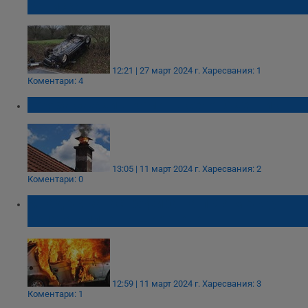
Баниска
12:21 | 27 март 2024 г.
Харесвания: 1
Коментари: 4
Горяха сажди в комин в село Юделник
13:05 | 11 март 2024 г.
Харесвания: 2
Коментари: 0
Младеж катастрофира на пътя между
селата Чилнов и Широково
12:59 | 11 март 2024 г.
Харесвания: 3
Коментари: 1