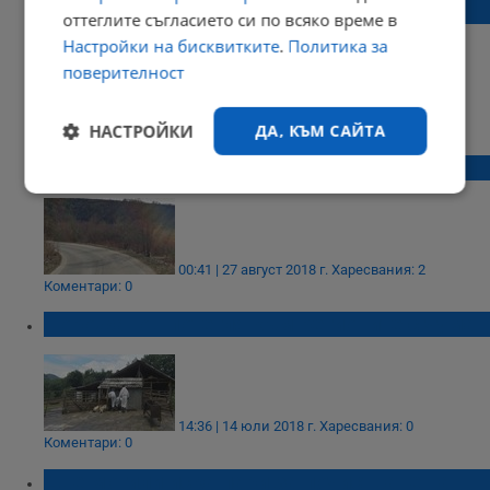
край Острица
оттеглите съгласието си по всяко време в
Настройки на бисквитките
.
Политика за
поверителност
12:33 | 27 август 2018 г.
Харесвания: 0
НАСТРОЙКИ
ДА, КЪМ САЙТА
Коментари: 1
Катастрофа край село Острица
Строго
Ефективност
необходимо
00:41 | 27 август 2018 г.
Харесвания: 2
Коментари: 0
Таргетиране
Функционалност
Порожанов потегля към регионите с чума
Некласифицирани
14:36 | 14 юли 2018 г.
Харесвания: 0
Коментари: 0
Две могили иска пари за почистване на