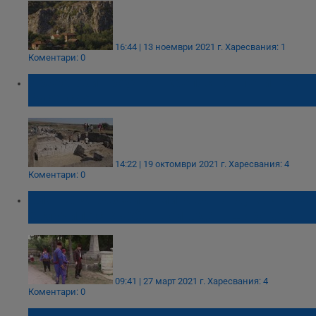
16:44 | 13 ноември 2021 г.
Харесвания: 1
Коментари: 0
Археолози проучват крепост от пети век в
Русенско
14:22 | 19 октомври 2021 г.
Харесвания: 4
Коментари: 0
Блогърка разсейва мита за това, какво се
е случило с Върбан войвода в Широково
09:41 | 27 март 2021 г.
Харесвания: 4
Коментари: 0