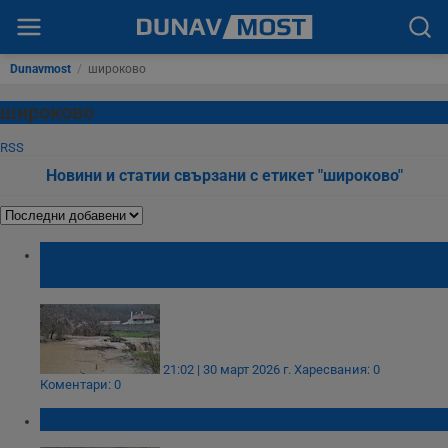
Dunavmost
/
широково
широково
RSS
Новини и статии свързани с етикет "широково"
Черни Лом доближи критичния ръб от
преливане
21:02 | 30 март 2026 г.
Харесвания: 0
Коментари: 0
Сухи треви пламнаха край село Широково