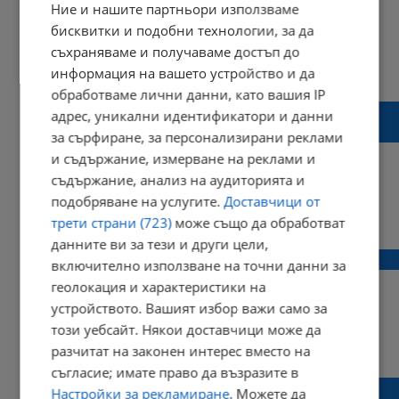
Ние и нашите партньори използваме
бисквитки и подобни технологии, за да
съхраняваме и получаваме достъп до
00:50 | 25 юни 2019 г.
Харесвания: 25
информация на вашето устройство и да
Коментари: 1
обработваме лични данни, като вашия IP
Река Черни Лом при Широково е над прага
адрес, уникални идентификатори и данни
за високи води
за сърфиране, за персонализирани реклами
и съдържание, измерване на реклами и
съдържание, анализ на аудиторията и
подобряване на услугите.
Доставчици от
15:59 | 17 юни 2019 г.
Харесвания: 0
трети страни (723)
може също да обработват
Коментари: 0
данните ви за тези и други цели,
Горя къща в село Широково
включително използване на точни данни за
геолокация и характеристики на
устройството. Вашият избор важи само за
този уебсайт. Някои доставчици може да
12:48 | 10 декември 2018 г.
Харесвания: 0
разчитат на законен интерес вместо на
Коментари: 0
съгласие; имате право да възразите в
Двама души пострадаха при инцидента
Настройки за рекламиране
. Можете да