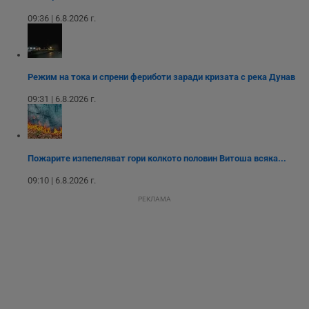
седмици
проследяване на
потребителски
09:36 | 6.8.2026 г.
взаимодействия и
ангажираност на
уебсайта за
подобряване на
обслужването и
потребителския
Режим на тока и спрени фериботи заради кризата с река Дунав
опит.
Gtest
1
Тази бисквитка се
Gemius
09:31 | 6.8.2026 г.
седмица
използва за A/B
.hit.gemius.pl
тестване на
уебсайта чрез
събиране на
данни за
поведението и
Пожарите изпепеляват гори колкото половин Витоша всяка...
взаимодействието
на посетителите.
09:10 | 6.8.2026 г.
Той помага за
подобряване на
РЕКЛАМА
потребителския
опит, като
разбира как
потребителите се
ангажират с
различни
елементи на
уебсайта по
време на етапите
на тестване.