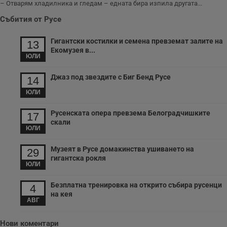
– Отварям хладилника и гледам – едната бира изпила другата...
Събития от Русе
Гигантски костилки и семена превземат залите на
13
Екомузея в...
ЮЛИ
Джаз под звездите с Биг Бенд Русе
14
ЮЛИ
Русенската опера превзема Белоградчишките
17
скали
ЮЛИ
Музеят в Русе домакинства ушиването на
29
гигантска рокля
ЮЛИ
Безплатна тренировка на открито събира русенци
4
на кея
АВГ
Нови коментари