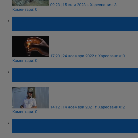
09:23 | 15 юли 2023 г.
Харесвания: 3
Коментари: 0
Къде спира токът в област Русе на 25
ноември 2022
17:20 | 24 ноември 2022 г.
Харесвания: 0
Коментари: 0
В село Пепелина избирателите се събират
в една кола
14:12 | 14 ноември 2021 г.
Харесвания: 2
Коментари: 0
Жителите на Пепелина гостуват на
съседите си от Широково, за да гласуват