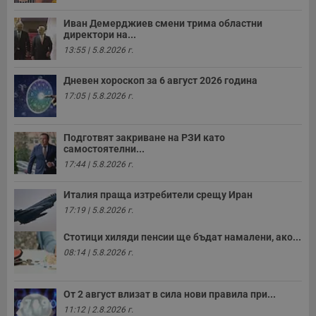
с
у
Иван Демерджиев смени трима областни
и
директори на...
ф
н
13:55 | 5.8.2026 г.
м
Т
и
Дневен хороскоп за 6 август 2026 година
п
17:05 | 5.8.2026 г.
у
з
б
VISITOR_PRIVACY_METADATA
5 месеца
Т
Подготвят закриване на РЗИ като
YouTube
4
с
.youtube.com
самостоятелни...
седмици
с
17:44 | 5.8.2026 г.
с
п
и
Италия праща изтребители срещу Иран
п
т
17:19 | 5.8.2026 г.
в
с
з
Стотици хиляди пенсии ще бъдат намалени, ако...
с
08:14 | 5.8.2026 г.
п
о
р
п
От 2 август влизат в сила нови правила при...
н
п
11:12 | 2.8.2026 г.
к