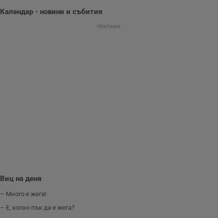
представянето на
уебсайта и да
Календар - новини и събития
направят
рекламните
РЕКЛАМА
съобщения по-
важни за
потребителя.
Виц на деня
– Много е жега!
– Е, колко пък да е жега?