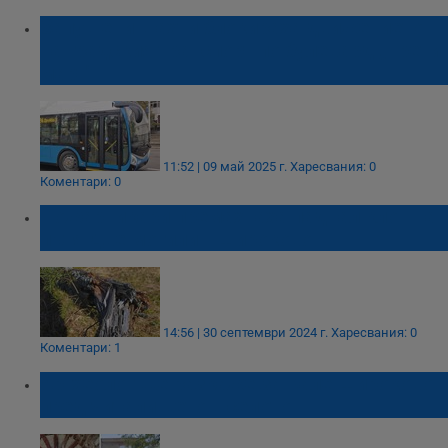
Запушени шахти блокираха движението
на градския транспорт по булевард „Трети
март"
11:52 | 09 май 2025 г.
Харесвания: 0
Коментари: 0
Пожарникари премахнаха паднал клон на
пътя Две могили - Широково
14:56 | 30 септември 2024 г.
Харесвания: 0
Коментари: 1
Аргхеолог ще разкаже за Кале Широково
пред читалището в селото