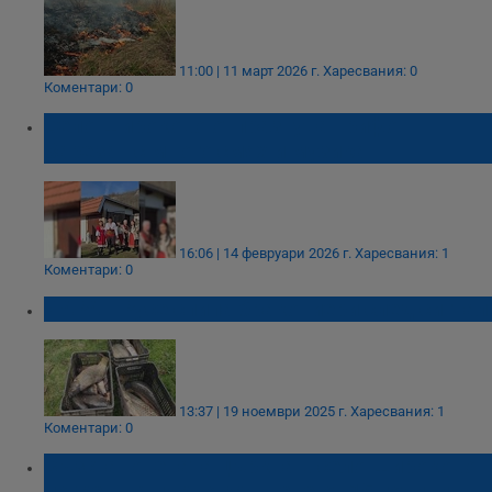
11:00 | 11 март 2026 г.
Харесвания: 0
Коментари: 0
Село Широково отпразнува Трифон
Зарезан с много смях и музика
16:06 | 14 февруари 2026 г.
Харесвания: 1
Коментари: 0
ИАРА - Русе спипа бракониери след сигнал
13:37 | 19 ноември 2025 г.
Харесвания: 1
Коментари: 0
Възстановената църква в село Широково
посрещна първо кръщене от 15 години