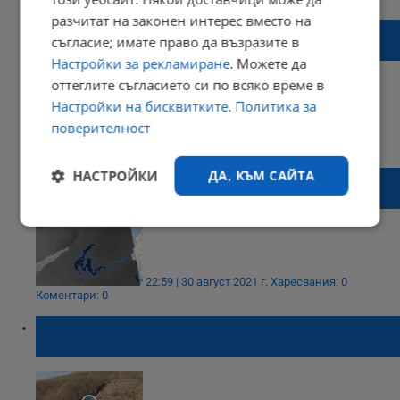
разчитат на законен интерес вместо на
Нефтеното петно, движещо се към Кипър,
съгласие; имате право да възразите в
се връща към Сирия
Настройки за рекламиране
. Можете да
оттеглите съгласието си по всяко време в
Настройки на бисквитките
.
Политика за
поверителност
21:16 | 31 август 2021 г.
Харесвания: 0
Коментари: 0
НАСТРОЙКИ
ДА, КЪМ САЙТА
Петролен разлив от Сирия приближава
към бреговете на остров Кипър
Строго
Ефективност
необходимо
22:59 | 30 август 2021 г.
Харесвания: 0
Коментари: 0
Таргетиране
Функционалност
Реки с гудрон избиха на старото сметище
край Русе
Некласифицирани