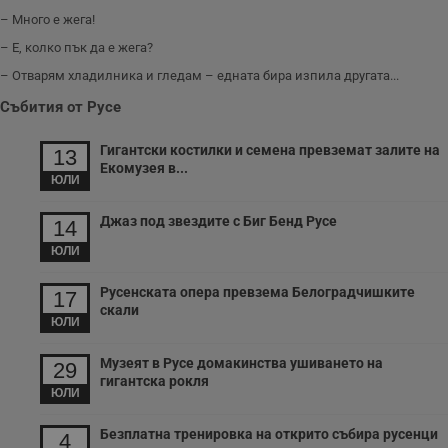
– Много е жега!
– Е, колко пък да е жега?
– Отварям хладилника и гледам – едната бира изпила другата...
Събития от Русе
Гигантски костилки и семена превземат залите на
13
Екомузея в...
ЮЛИ
Джаз под звездите с Биг Бенд Русе
14
ЮЛИ
Русенската опера превзема Белоградчишките
17
скали
ЮЛИ
Музеят в Русе домакинства ушиването на
29
гигантска рокля
ЮЛИ
Безплатна тренировка на открито събира русенци
4