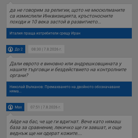
да не говорим за религии, щото не мюсюлманите
са измислили Инквизицията, кръстоносните
походи и 10 века застой в развитието...
Италия праща изтребители срещу Иран
До 2
08:30 | 7.8.2026 г.
Дали еврото е виновно или андрешковщината у
нашите търговци и бездействието на контролните
органи?
Николай Вълканов: Премахването на двойното обозначаване
няма...
Max
07:51 | 7.8.2026 г.
Айде на бас, че ще ги вдигнат. Вече като нямаш
база за сравнение, лекичко ще ги завшат, и още
веднъж ще ни одерат кожите....