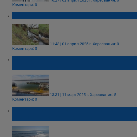
16:27 | 02 април 2025 г.
Харесвания: 0
Коментари: 0
Разлив на моторно масло в река Беравица
11:43 | 01 април 2025 г.
Харесвания: 0
Коментари: 0
„Порт Булмаркет" почиства замърсения
участък на Дунава
13:31 | 11 март 2025 г.
Харесвания: 5
Коментари: 0
Масова смърт на морски бозайници след
разлива на мазут в Черно море