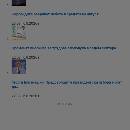
оператора на
версия на
сайта.
интерфейса на
Youtube.
Персеидите озаряват небето в средата на август
_sharedID_cst
.dunavmost.com
11
Тази бисквитка се
месеца 4
използва за
седмици
проследяване на
23:03 | 6.8.2026 г.
потребителски
взаимодействия и
ангажираност на
уебсайта за
подобряване на
обслужването и
Променят вноските за трудова злополука в седем сектора
потребителския
опит.
22:58 | 6.8.2026 г.
Gtest
1
Тази бисквитка се
Gemius
седмица
използва за A/B
.hit.gemius.pl
тестване на
уебсайта чрез
събиране на
Георги Близнашки: Предстоящите президентски избори могат
данни за
да...
поведението и
взаимодействието
22:38 | 6.8.2026 г.
на посетителите.
Той помага за
РЕКЛАМА
подобряване на
потребителския
опит, като
разбира как
потребителите се
ангажират с
различни