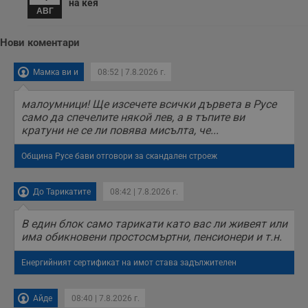
на кея
АВГ
Нови коментари
Мамка ви и
08:52 | 7.8.2026 г.
малоумници! Ще изсечете всички дървета в Русе
само да спечелите някой лев, а в тъпите ви
кратуни не се ли повява мисълта, че...
Община Русе бави отговори за скандален строеж
До Тарикатите
08:42 | 7.8.2026 г.
В един блок само тарикати като вас ли живеят или
има обикновени простосмъртни, пенсионери и т.н.
Енергийният сертификат на имот става задължителен
Айде
08:40 | 7.8.2026 г.