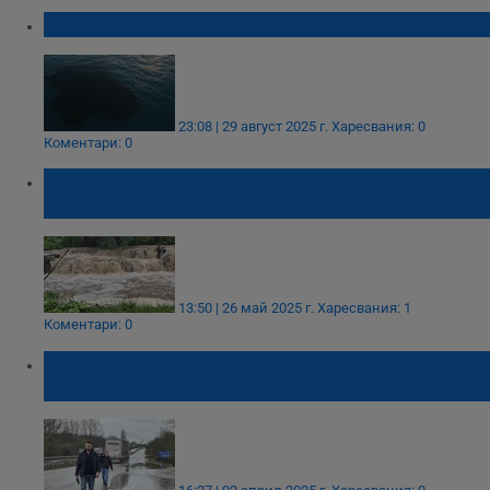
Петролен разлив в Черно море
23:08 | 29 август 2025 г.
Харесвания: 0
Коментари: 0
Река Батънска излезе от коритото си в
Сопот
13:50 | 26 май 2025 г.
Харесвания: 1
Коментари: 0
Река Лева излезе от коритото си край
Враца и заля част от Е-79