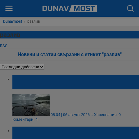
Dunavmost
/
разлив
разлив
RSS
Новини и статии свързани с етикет "разлив"
Руски танкер предизвика екологична
катастрофа край Оман
08:04 | 06 август 2026 г.
Харесвания: 0
Коментари: 4
Сателити засякоха пълно спиране на
иранския петролен износ