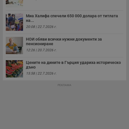
о
с
а
р
Миа Халифа спечели 650 000 долара от титлата
у
на...
з
з
20:08 | 22.7.2026 г.
п
ASP.NET_SessionId
Сесия
Т
Microsoft
НОИ обяви всички нужни документи за
с
Corporation
пенсиониране
D
www.dunavmost.com
12:26 | 20.7.2026 г.
п
и
т
Цените на дините в Гърция удариха историческо
к
п
дъно
и
15:58 | 22.7.2026 г.
у
р
к
РЕКЛАМА
п
д
д
п
у