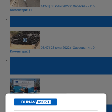
14:53 | 30 юли 2022 г.
Харесвания: 5
Коментари: 11
"Реките" от гудрон отново потекоха на
старото сметище в Русе
08:47 | 25 юли 2022 г.
Харесвания: 0
Коментари: 2
Страната ни вече разполага с модерни
средства за борба с нефтени разливи в
пристанищата
16:40 | 23 март 2022 г.
Харесвания: 0
Коментари: 0
"Морска администрация" - Варна: Има