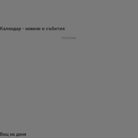
поведение и
предпочитания.
Тази информация
се използва, за да
се оптимизира
представянето на
Календар - новини и събития
уебсайта и да
направят
рекламните
РЕКЛАМА
съобщения по-
важни за
потребителя.
Виц на деня