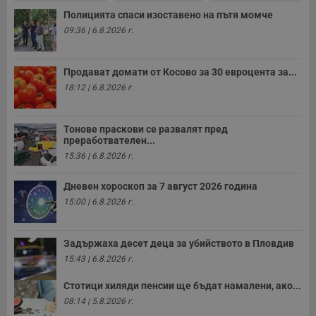
A
т
Полицията спаси изоставено на пътя момче
е
09:36 | 6.8.2026 г.
д
н
п
с
Продават домати от Косово за 30 евроцента за...
у
и
18:12 | 6.8.2026 г.
ф
н
м
Т
Тонове праскови се развалят пред
и
преработвателен...
п
у
15:36 | 6.8.2026 г.
з
б
Дневен хороскоп за 7 август 2026 година
VISITOR_PRIVACY_METADATA
5 месеца
Т
YouTube
4
с
.youtube.com
15:00 | 6.8.2026 г.
седмици
с
с
п
и
Задържаха десет деца за убийството в Пловдив
п
15:43 | 6.8.2026 г.
т
в
с
Стотици хиляди пенсии ще бъдат намалени, ако...
з
с
08:14 | 5.8.2026 г.
п