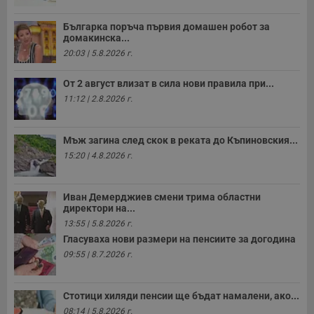
о
р
п
Българка поръча първия домашен робот за
н
домакинска...
п
к
20:03 | 5.8.2026 г.
ч
п
с
От 2 август влизат в сила нови правила при...
б
11:12 | 2.8.2026 г.
__cf_bm
29
Т
Cloudflare Inc.
минути
с
.twitter.com
59
р
Мъж загина след скок в реката до Къпиновския...
секунди
м
б
15:20 | 4.8.2026 г.
о
у
п
о
Иван Демерджиев смени трима областни
и
директори на...
т
13:55 | 5.8.2026 г.
receive-cookie-deprecation
.hit.gemius.pl
1 година
Т
Гласуваха нови размери на пенсиите за догодина
с
с
09:55 | 8.7.2026 г.
н
н
п
б
Стотици хиляди пенсии ще бъдат намалени, ако...
п
с
08:14 | 5.8.2026 г.