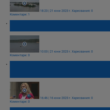
18:23 | 21 юни 2023 г.
Харесвания: 0
Коментари: 1
Ще стигне ли разлетият край Нови сад
петрол до българската част на Дунав?
10:03 | 21 юни 2023 г.
Харесвания: 0
Коментари: 0
Зарица Динкова: Няма опасност
замърсяването да достигне румънската
граница и Дунав
16:46 | 16 юни 2023 г.
Харесвания: 0
Коментари: 0