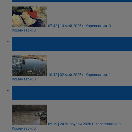
07:42 | 13 май 2026 г.
Харесвания: 0
Коментари: 0
Разлив на токсични пестициди край село
Вардим
10:42 | 02 май 2026 г.
Харесвания: 1
Коментари: 0
Расте разлива на река Камчия край Черно
море
09:19 | 24 февруари 2026 г.
Харесвания: 0
Коментари: 0