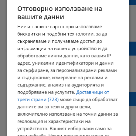
съмнения, че "Вера Су" е потопен нарочно
Отговорно използване на
вашите данни
Ние и нашите партньори използваме
15:09 | 13 октомври 2021 г.
Харесвания: 0
бисквитки и подобни технологии, за да
Коментари: 0
съхраняваме и получаваме достъп до
Два камиона се удариха в района на
информация на вашето устройство и да
кръстовището до Безмитна зона - Русе
обработваме лични данни, като вашия IP
адрес, уникални идентификатори и данни
за сърфиране, за персонализирани реклами
и съдържание, измерване на реклами и
10:54 | 29 септември 2021 г.
Харесвания: 0
съдържание, анализ на аудиторията и
Коментари: 0
подобряване на услугите.
Доставчици от
Водолаз от Добрич: Има разлив от
трети страни (723)
може също да обработват
заседналия кораб край Яйлата
данните ви за тези и други цели,
включително използване на точни данни за
геолокация и характеристики на
устройството. Вашият избор важи само за
11:56 | 25 септември 2021 г.
Харесвания: 0
този уебсайт. Някои доставчици може да
Коментари: 0