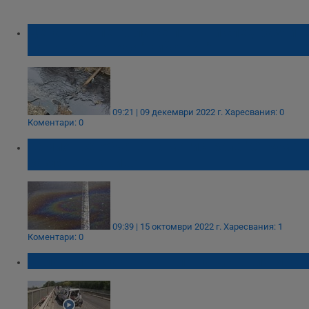
Цената на петрола се повиши след разлив
на тръбопровода "Кийстойн"
09:21 | 09 декември 2022 г.
Харесвания: 0
Коментари: 0
Камион се обърна на магистрала "Струма",
разлято е гориво
09:39 | 15 октомври 2022 г.
Харесвания: 1
Коментари: 0
Кола и ТИР са се ударили на Дъговия мост