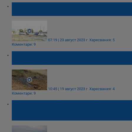
Част от Дунав мост се откъсна и обърна
ТИР
07:19 | 23 август 2023 г.
Харесвания: 5
Коментари: 9
Гудроново езеро се образува на старото
сметище край Русе
10:45 | 19 август 2023 г.
Харесвания: 4
Коментари: 9
Арестуваха капитана на кораба,
предизвикал разлив на гориво в река
Дунав