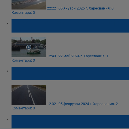
22:22 | 05 януари 2025 г.
Харесвания: 0
Коментари: 0
Предотвратиха "екологична катастрофа"
край Русе
12:49 | 22 май 2024 г.
Харесвания: 1
Коментари: 0
Възстановиха движението по пътя
Разград - Русе
12:02 | 05 февруари 2024 г.
Харесвания: 2
Коментари: 0
Ограничиха движението в участък от пътя
Разград - Русе