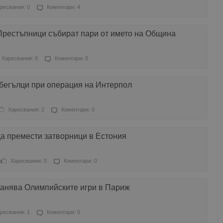
ресвания: 0
Коментари: 4
Престъпници събират пари от името на Община
Харесвания: 0
Коментари: 0
 бегълци при операция на Интерпол
Харесвания: 2
Коментари: 0
да премести затворници в Естония
Харесвания: 0
Коментари: 0
ранява Олимпийските игри в Париж
ресвания: 1
Коментари: 0