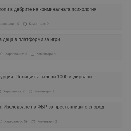
топи в дебрите на криминалната психология
аресвания: 0
Коментари: 0
а деца в платформи за игри
Харесвания: 0
Коментари: 0
урция: Полицията залови 1000 издирвани
Харесвания: 2
Коментари: 1
и: Изследване на ФБР за престъпниците според
Харесвания: 59
Коментари: 2