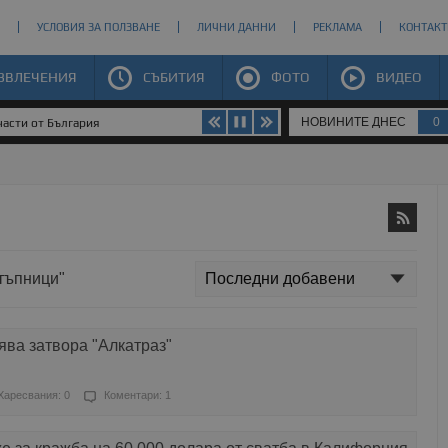
УСЛОВИЯ ЗА ПОЛЗВАНЕ
ЛИЧНИ ДАННИ
РЕКЛАМА
КОНТАКТ
ЗВЛЕЧЕНИЯ
СЪБИТИЯ
ФОТО
ВИДЕО
НОВИНИТЕ ДНЕС
0
части от България
стъпници"
ва затвора "Алкатраз"
Харесвания: 0
Коментари: 1