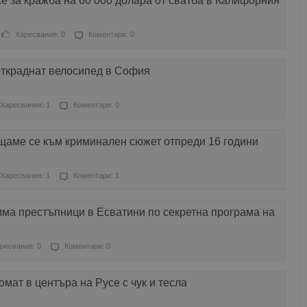
 за кражба на 60 000 долара от сватба в Калифорния
Харесвания: 0
Коментари: 0
откраднат велосипед в София
Харесвания: 1
Коментари: 0
щаме се към криминален сюжет отпреди 16 години
Харесвания: 1
Коментари: 1
ма престъпници в Есватини по секретна програма на
ресвания: 0
Коментари: 0
мат в центъра на Русе с чук и тесла