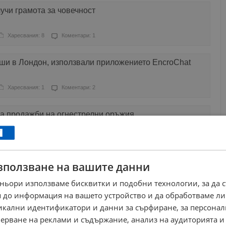
учи грамота за човечност
Харесвания: 8
Коментари: 1
уши в Лондон, използвали приложението EncroChat
Харесвания: 1
Коментари: 2
за продажби на огнестрелни оръжия
Харесвания: 0
Коментари: 0
зползване на вашите данни
д Русе
ньори използваме бисквитки и подобни технологии, за да 
Харесвания: 40
Коментари: 82
 до информация на вашето устройство и да обработваме ли
никални идентификатори и данни за сърфиране, за персона
откри беглец, издирван от 11 години
ерване на реклами и съдържание, анализ на аудиторията и