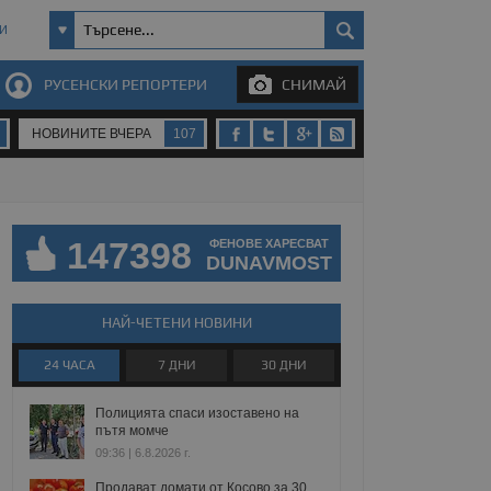
И
РУСЕНСКИ РЕПОРТЕРИ
СНИМАЙ
НОВИНИТЕ ВЧЕРА
107
147398
ФЕНОВЕ ХАРЕСВАТ
DUNAVMOST
НАЙ-ЧЕТЕНИ НОВИНИ
24 ЧАСА
7 ДНИ
30 ДНИ
Полицията спаси изоставено на
пътя момче
09:36 | 6.8.2026 г.
Продават домати от Косово за 30