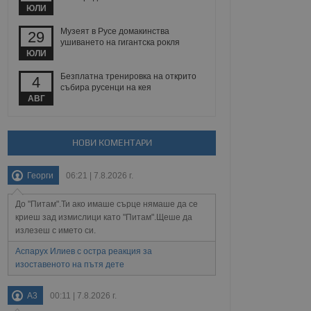
йният потребител може
ЮЛИ
 уебсайт.
Музеят в Русе домакинства
29
ушиването на гигантска рокля
ЮЛИ
Описание
Безплатна тренировка на открито
4
събира русенци на кея
ребителски
елското поведение и
АВГ
раници на сайта. Тя
яване на сайта. Тя
не на прегледи на
формация, която е
взаимодействат с
нкционалност в целия
прекарано на
редпочитанията на
НОВИ КОМЕНТАРИ
 сайтове; тя може
остта на социалните
тора на сайта.
използва новата или
Георги
06:21 | 7.8.2026 г.
елски взаимодействия
нето и потребителския
До "Питам".Ти ако имаше сърце нямаше да се
рез събиране на данни
криеш зад измислици като "Питам".Щеше да
 помага за
излезеш с името си.
отребителите се
тапите на тестване.
Аспарух Илиев с остра реакция за
изоставеното на пътя дете
тистически данни,
 броя на посещенията,
 са били заредени.
елския опит.
A3
00:11 | 7.8.2026 г.