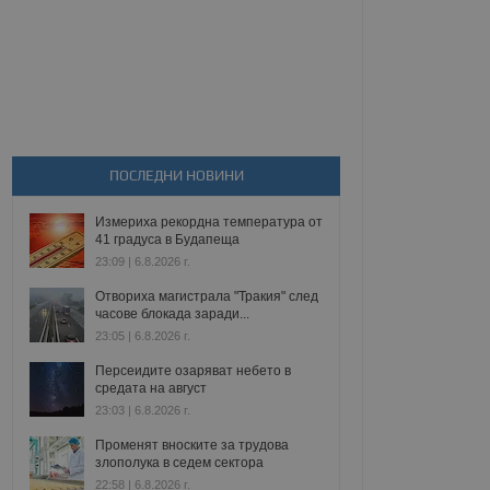
ПОСЛЕДНИ НОВИНИ
Измериха рекордна температура от
41 градуса в Будапеща
23:09 | 6.8.2026 г.
Отвориха магистрала "Тракия" след
часове блокада заради...
23:05 | 6.8.2026 г.
Персеидите озаряват небето в
средата на август
23:03 | 6.8.2026 г.
Променят вноските за трудова
злополука в седем сектора
22:58 | 6.8.2026 г.