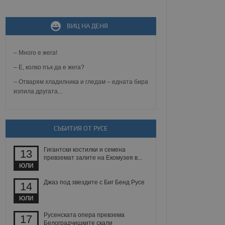
ВИЦ НА ДЕНЯ
не, зададена от уеб
 ASP.NET MVC
спре неразрешеното
т, известно като
– Много е жега!
тове. Той не съдържа
щожава при затваряне
– Е, колко пък да е жега?
– Отварям хладилника и гледам – едната бира
ение на съгласието на
изпила другата...
ст за тяхното
а данни за съгласието
ични политики и
антира, че техните
 сесии.
СЪБИТИЯ ОТ РУСЕ
аничаване между хората
а, за да се правят
Гигантски костилки и семена
хния уебсайт.
13
превземат залите на Екомузея в...
ЮЛИ
сигнализира на
 на бисквитките,
Джаз под звездите с Биг Бенд Русе
14
а съответствие и
ндарти и
ЮЛИ
ck и предоставя
Русенската опера превзема
17
требител използва
Белоградчишките скали