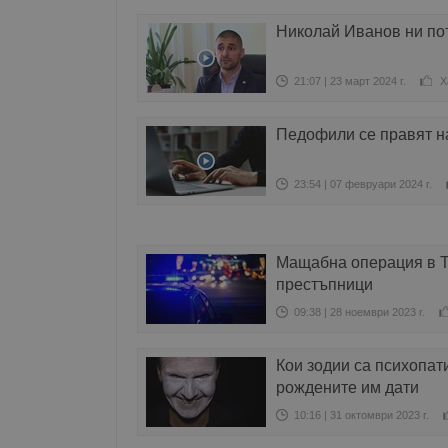
Николай Иванов ни по
21:07 | 23 март 2024 г.
Х
Педофили се правят н
23:54 | 07 февруари 2024 г.
Мащабна операция в Т
престъпници
09:38 | 28 ноември 2023 г.
Кои зодии са психопат
рождените им дати
10:16 | 31 октомври 2023 г.