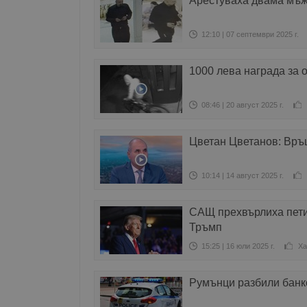
Арестуваха двама мъже
12:10 | 07 септември 2025 г.
1000 лева награда за 
08:46 | 20 август 2025 г.
Цветан Цветанов: Връ
10:14 | 14 август 2025 г.
САЩ прехвърлиха пети
Тръмп
15:25 | 16 юли 2025 г.
Ха
Румънци разбили банко