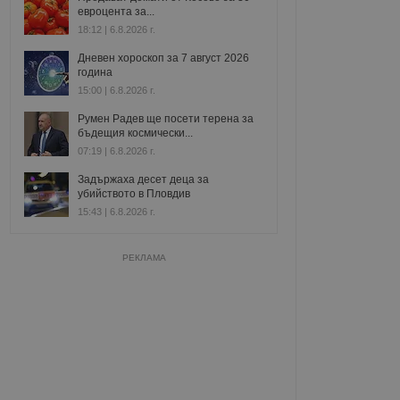
евроцента за...
18:12 | 6.8.2026 г.
Дневен хороскоп за 7 август 2026
година
15:00 | 6.8.2026 г.
Румен Радев ще посети терена за
бъдещия космически...
07:19 | 6.8.2026 г.
Задържаха десет деца за
убийството в Пловдив
15:43 | 6.8.2026 г.
РЕКЛАМА