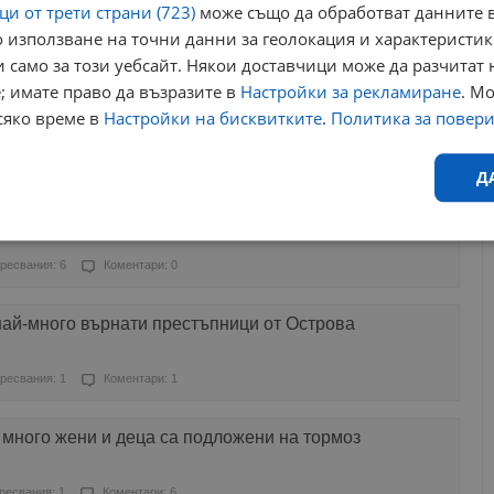
и от трети страни (723)
може също да обработват данните в
 използване на точни данни за геолокация и характеристик
Харесвания: 1
Коментари: 0
 само за този уебсайт. Някои доставчици може да разчитат 
; имате право да възразите в
Настройки за рекламиране
. М
 път, трябва да включите радиото и да затворите
сяко време в
Настройки на бисквитките
.
Политика за повер
ресвания: 0
Коментари: 0
Д
000 бивши руски затворници са воювали в Украйна
Ефективност
Таргетиране
Функционалност
Н
ресвания: 6
Коментари: 0
 най-много върнати престъпници от Острова
ресвания: 1
Коментари: 1
еобходимо
Ефективност
Таргетиране
Функционалност
Неклас
много жени и деца са подложени на тормоз
исквитки позволяват основната функционалност на уебсайта, като потребителско
не може да се използва правилно без строго необходими бисквитки.
ресвания: 1
Коментари: 6