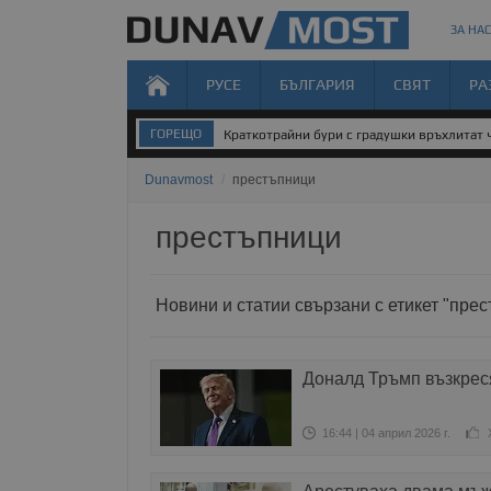
ЗА НАС
РУСЕ
БЪЛГАРИЯ
СВЯТ
РА
ГОРЕЩО
Краткотрайни бури с градушки връхлитат 
Dunavmost
/
престъпници
престъпници
Новини и статии свързани с етикет "пре
Доналд Тръмп възкреся
16:44 | 04 април 2026 г.