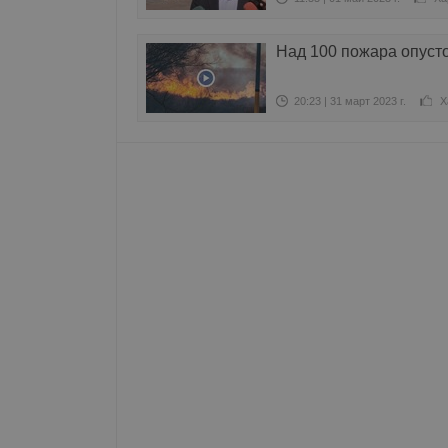
Име
Над 100 пожара опус
__RequestVerificationT
20:23 | 31 март 2023 г.
Х
VISITOR_PRIVACY_MET
__cf_bm
receive-cookie-depreca
ASP.NET_SessionId