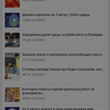
18:12 | 6.8.2026 г.
Строго необходимо
Ефективност
Таргетиране
Функционалност
Дневен хороскоп за 7 август 2026 година
15:00 | 6.8.2026 г.
Некласифицирани
Строго необходимите бисквитки позволяват основната
функционалност на уебсайта, като потребителско
Задържаха десет деца за убийството в Пловдив
влизане и управление на акаунта. Уебсайтът не може да
15:43 | 6.8.2026 г.
се използва правилно без строго необходими
бисквитки.
Валиден
Хванаха близо 6 килограма контрабандно злато
Име
Доставчик
/
Домейн
О
до
17:11 | 6.8.2026 г.
__RequestVerificationToken
Сесия
Т
Microsoft
п
Corporation
Стотици хиляди пенсии ще бъдат намалени, ако...
ф
www.dunavmost.com
з
08:14 | 5.8.2026 г.
п
и
п
A
Българка поръча първия домашен робот за
т
домакинска...
е
д
20:03 | 5.8.2026 г.
н
п
с
От 2 август влизат в сила нови правила при...