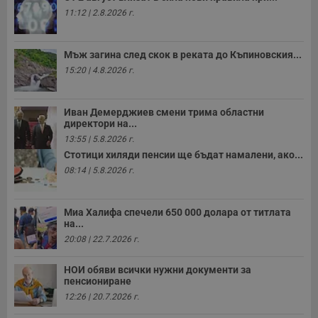
у
11:12 | 2.8.2026 г.
и
ф
н
м
Мъж загина след скок в реката до Къпиновския...
Т
и
15:20 | 4.8.2026 г.
п
у
з
б
Иван Демерджиев смени трима областни
директори на...
VISITOR_PRIVACY_METADATA
5 месеца
Т
YouTube
4
с
.youtube.com
13:55 | 5.8.2026 г.
седмици
с
Стотици хиляди пенсии ще бъдат намалени, ако...
с
п
08:14 | 5.8.2026 г.
и
п
т
в
Миа Халифа спечели 650 000 долара от титлата
с
на...
з
с
20:08 | 22.7.2026 г.
п
о
р
НОИ обяви всички нужни документи за
п
пенсиониране
н
п
12:26 | 20.7.2026 г.
к
ч