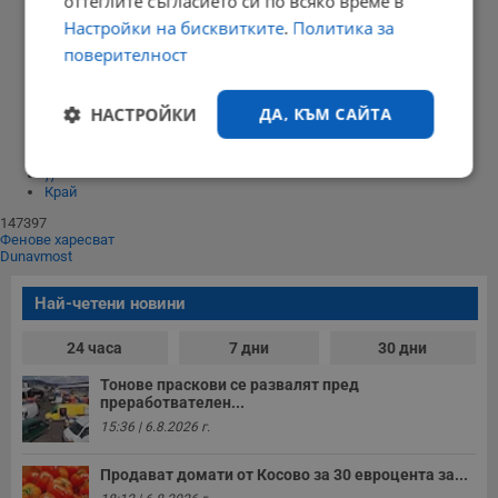
оттеглите съгласието си по всяко време в
Настройки на бисквитките
.
Политика за
поверителност
13:51 | 20 март 2016 г.
Харесвания: 0
Коментари: 3
НАСТРОЙКИ
ДА, КЪМ САЙТА
Начало
⟨⟨
1
⟩⟩
Строго
Ефективност
Край
необходимо
147397
Фенове харесват
Dunavmost
Таргетиране
Функционалност
Най-четени новини
24 часа
7 дни
30 дни
Некласифицирани
Тонове праскови се развалят пред
преработвателен...
15:36 | 6.8.2026 г.
Продават домати от Косово за 30 евроцента за...