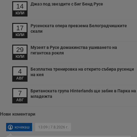
уебсайта и да
Джаз под звездите с Биг Бенд Русе
направят
14
рекламните
съобщения по-
ЮЛИ
важни за
потребителя.
Русенската опера превзема Белоградчишките
17
скали
ЮЛИ
Музеят в Русе домакинства ушиването на
29
гигантска рокля
ЮЛИ
Безплатна тренировка на открито събира русенци
4
на кея
АВГ
Британската група Hinterlands ще забие в Парка на
7
младежта
АВГ
Нови коментари
кочекаш
13:09 | 7.8.2026 г.