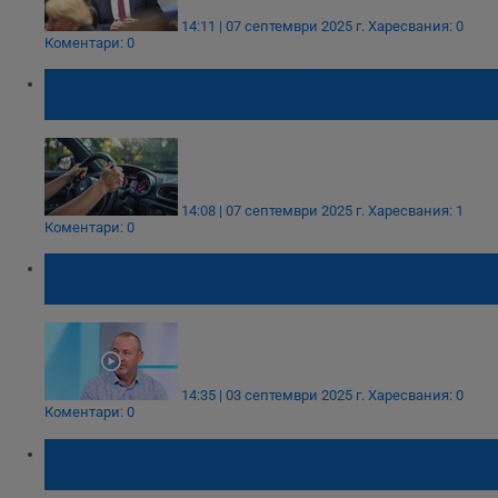
14:11 | 07 септември 2025 г.
Харесвания: 0
Коментари: 0
"Ангели на пътя" предлагат нови правила
за млади шофьори
14:08 | 07 септември 2025 г.
Харесвания: 1
Коментари: 0
Владимир Тодоров: Райският газ е опасен,
но дрегерите не го засичат
14:35 | 03 септември 2025 г.
Харесвания: 0
Коментари: 0
Водачите на АТВ трябва да с каски, а
превозните средства с регистрация