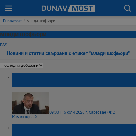
Dunavmost
/
млади шофьори
млади шофьори
RSS
Новини и статии свързани с етикет "млади шофьори"
Георги Пеев: Пътищата в България са
бойно поле
09:00 | 16 юли 2026 г.
Харесвания: 2
Коментари: 0
МВР глобява на място висящи от колите
абитуриенти