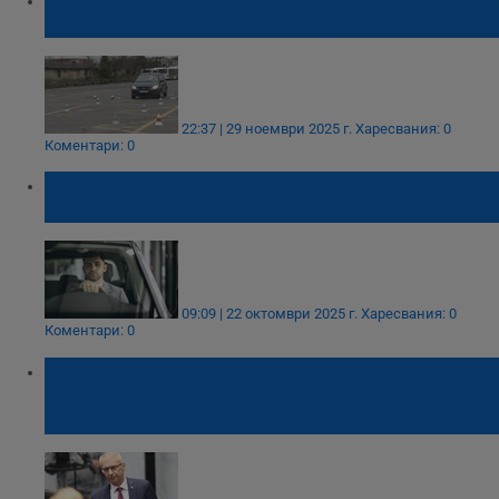
полигони за екстремно шофиране
22:37 | 29 ноември 2025 г.
Харесвания: 0
Коментари: 0
Нови правила за шофьорските книжки в
ЕС
09:09 | 22 октомври 2025 г.
Харесвания: 0
Коментари: 0
Николай Денков: Прибързаното
представяне на кандидат-президент би
било глупост