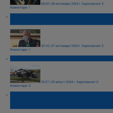
08:03 | 08 октомври 2024 г.
Харесвания: 5
Коментари: 1
Тревожна статистика: Ръст на тежките
катастрофи в България
20:16 | 07 октомври 2024 г.
Харесвания: 0
Коментари: 1
Ръст на катастрофите у нас
20:27 | 05 август 2024 г.
Харесвания: 0
Коментари: 0
Основните причини за катастрофите:
маневри, скорост и отнемане на
предимство