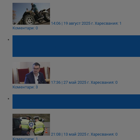
14:06 | 19 август 2025 г.
Харесвания: 1
Коментари: 0
Комисия по пътна безопасност предложи
законови промени за млади шофьори и
тротинетки
17:36 | 27 май 2025 г.
Харесвания: 0
Коментари: 3
Млади шофьори ще получават наказание
при алкохол над 0,2 промила
21:08 | 13 май 2025 г.
Харесвания: 0
Коментари: 1