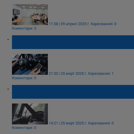
11:58 | 09 април 2025 г.
Харесвания: 0
Коментари: 0
Шофьорските книжки "влизат" в
телефоните ни
21:33 | 25 март 2025 г.
Харесвания: 1
Коментари: 0
ЕС въвежда 2-годишен изпитателен срок
за младите шофьори
14:21 | 25 март 2025 г.
Харесвания: 0
Коментари: 0