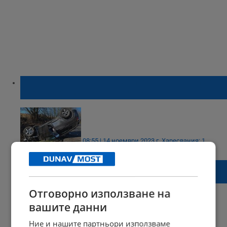
Почернени близки: Вземете спешни мерки
срещу убийствата на пътя
08:55 | 14 ноември 2023 г.
Харесвания: 1
Коментари: 0
Забраняват нощното каране за младите
шофьори
Отговорно използване на
вашите данни
Ние и нашите партньори използваме
17:11 | 07 септември 2023 г.
Харесвания: 4