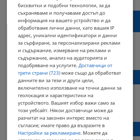
Коментари: 5
бисквитки и подобни технологии, за да
съхраняваме и получаваме достъп до
ПП-ДБ внесоха законопроект за
информация на вашето устройство и да
ограничаване на правата на младите
обработваме лични данни, като вашия IP
шофьори
адрес, уникални идентификатори и данни
за сърфиране, за персонализирани реклами
и съдържание, измерване на реклами и
съдържание, анализ на аудиторията и
13:43 | 29 май 2023 г.
Харесвания: 1
Коментари: 2
подобряване на услугите.
Доставчици от
трети страни (723)
може също да обработват
80% от инцидентите на пътя са по вина на
данните ви за тези и други цели,
младите шофьори
включително използване на точни данни за
геолокация и характеристики на
устройството. Вашият избор важи само за
този уебсайт. Някои доставчици може да
14:30 | 21 септември 2022 г.
Харесвания: 1
Коментари: 0
разчитат на законен интерес вместо на
Свалят младите шофьори от мощните
съгласие; имате право да възразите в
коли
Настройки за рекламиране
. Можете да