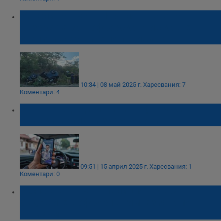
"Ангели на пътя": Намаляването на
възрастта за шофьорска книжка ще
увеличи жертвите по пътищата
10:34 | 08 май 2025 г.
Харесвания: 7
Коментари: 4
ЕС въвежда дигитални шофьорски
книжки, валидни за 15 години
09:51 | 15 април 2025 г.
Харесвания: 1
Коментари: 0
Експерт от "Пътна полиция" образова
бъдещите шофьори в гимназията по
туризъм