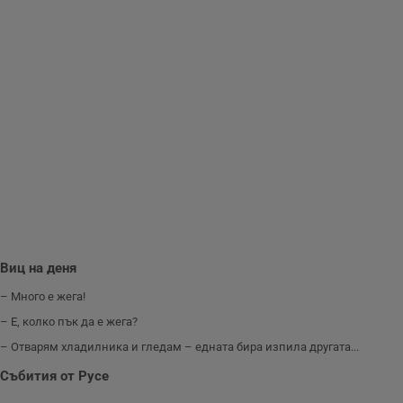
използва за
.hit.gemius.pl
събиране на
анонимни
статистически
данни, свързани с
посещенията в
уебсайта на
потребителя, като
броя на
посещенията,
средното време,
прекарано на
уебсайта и какви
страници са били
заредени. Целта е
да се подобри
съдържанието на
сайта и
потребителския
опит.
Gdynp
1 година
Тази бисквитка се
Gemius
Виц на деня
използва с цел
.hit.gemius.pl
събиране на
– Много е жега!
информация за
потребителското
– Е, колко пък да е жега?
поведение и
предпочитания.
– Отварям хладилника и гледам – едната бира изпила другата...
Тази информация
се използва, за да
Събития от Русе
се оптимизира
представянето на