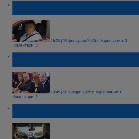
Автоинструктор: Не сме престъпници, за
да ни следят
16:25 | 19 февруари 2025 г.
Харесвания: 0
Коментари: 0
Гроздан Караджов: Контролът по
пътищата е разпокъсан
13:49 | 28 януари 2025 г.
Харесвания: 0
Коментари: 0
Как се държи шофьорски изпит в
Германия?