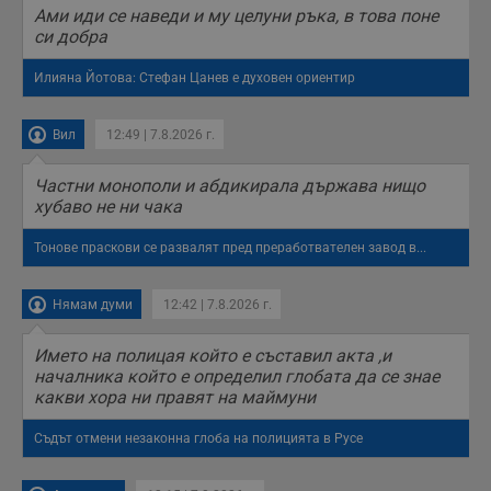
Ами иди се наведи и му целуни ръка, в това поне
си добра
Илияна Йотова: Стефан Цанев е духовен ориентир
Вил
12:49 | 7.8.2026 г.
Частни монополи и абдикирала държава нищо
хубаво не ни чака
Тонове праскови се развалят пред преработвателен завод в...
Нямам думи
12:42 | 7.8.2026 г.
Името на полицая който е съставил акта ,и
началника който е определил глобата да се знае
какви хора ни правят на маймуни
Съдът отмени незаконна глоба на полицията в Русе