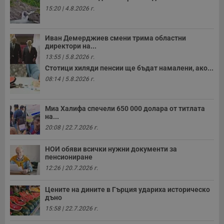
__cf_bm
29
Т
Cloudflare Inc.
минути
с
15:20 | 4.8.2026 г.
.twitter.com
59
р
секунди
м
б
о
Иван Демерджиев смени трима областни
у
директори на...
п
13:55 | 5.8.2026 г.
о
и
Стотици хиляди пенсии ще бъдат намалени, ако...
т
08:14 | 5.8.2026 г.
receive-cookie-deprecation
.hit.gemius.pl
1 година
Т
с
с
н
Миа Халифа спечели 650 000 долара от титлата
н
на...
п
20:08 | 22.7.2026 г.
б
п
с
НОИ обяви всички нужни документи за
о
с
пенсиониране
а
12:26 | 20.7.2026 г.
р
у
з
Цените на дините в Гърция удариха историческо
з
дъно
п
15:58 | 22.7.2026 г.
ASP.NET_SessionId
Сесия
Т
Microsoft
с
Corporation