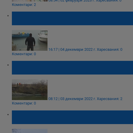
08:54 | 02 февруари 2023 г.
Харесвания: 0
Коментари: 2
Без резултат приключи и днешното
издирване на рибарите в язовир "Мандра"
16:17 | 04 декември 2022 г.
Харесвания: 0
Коментари: 0
Шести ден издирват изчезналите рибари в
язовир "Мандра"
08:12 | 03 декември 2022 г.
Харесвания: 2
Коментари: 0
В издирването на изчезналите рибари ще
използват и сонар