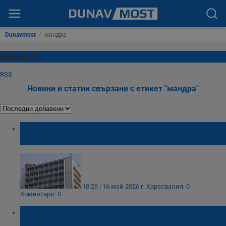
Dunavmost
/
мандра
мандра
RSS
Новини и статии свързани с етикет "мандра"
Мъж падна във врящ котел в село
Костенковци
10:29 | 16 май 2026 г.
Харесвания: 0
Коментари: 0
Мандра излива нелегално мръсни води
край Езерче