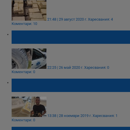
21:48 | 29 август 2020 г.
Харесвания: 4
Коментари: 10
Бракониери нападнаха инспектори от
ИАРА
22:25 | 26 май 2020 г.
Харесвания: 0
Коментари: 0
Банкер се завърна от Женева, за да прави
сирене в Обнова
13:38 | 28 ноември 2019 г.
Харесвания: 1
Коментари: 0