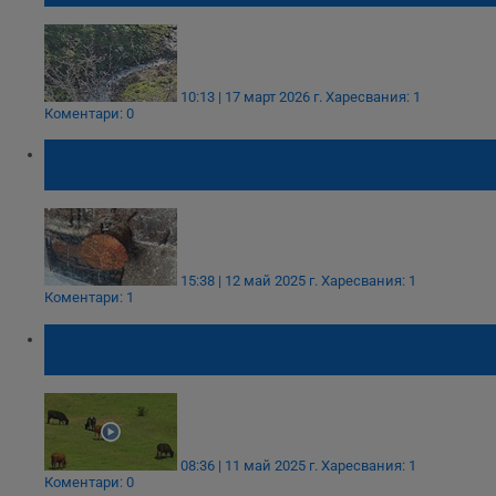
10:13 | 17 март 2026 г.
Харесвания: 1
Коментари: 0
РИОСВ – Русе състави акт на мандра за
незаконно заустване на отпадъчни води
15:38 | 12 май 2025 г.
Харесвания: 1
Коментари: 1
Десетократно поскъпване на пасищата
застрашава животновъдството
08:36 | 11 май 2025 г.
Харесвания: 1
Коментари: 0