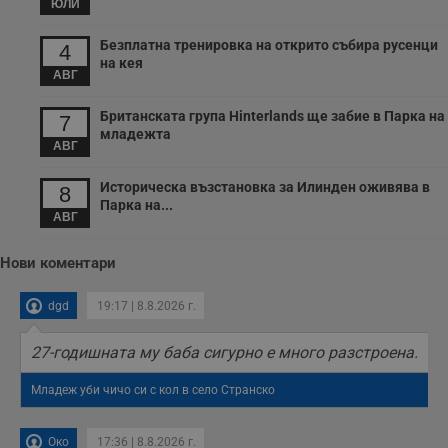
ЮЛИ
Безплатна тренировка на открито събира русенци
4
на кея
АВГ
Британската група Hinterlands ще забие в Парка на
7
младежта
АВГ
Историческа възстановка за Илинден оживява в
8
Парка на...
АВГ
Нови коментари
dgd
19:17 | 8.8.2026 г.
27-годишната му баба сигурно е много разстроена.
Младеж уби чичо си с кол в село Странско
Око
17:36 | 8.8.2026 г.