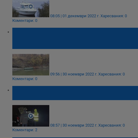
08:05 | 01 декември 2022 г.
Харесвания: 0
Коментари: 0
Издирването на рибарите продължава
край мястото, където са открити мрежите
им
09:56 | 30 ноември 2022 г.
Харесвания: 0
Коментари: 0
Трети ден продължава издирването на
рибарите в язовир „Мандра“
08:57 | 30 ноември 2022 г.
Харесвания: 0
Коментари: 2