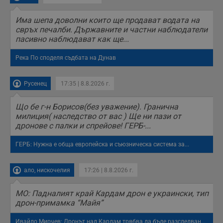
Има шепа доволни които ще продават водата на
свръх печалби. Държавните и частни наблюдатели
пасивно наблюдават как ще...
Река По споделя съдбата на Дунав
Русенец
17:35 | 8.8.2026 г.
Що бе г-н Борисов(без уважение). Гранична
милиция( наследство от вас ) Ще ни пази от
дронове с палки и спрейове! ГЕРБ-...
ГЕРБ: Нужна е обща европейска и съюзническа система за...
ало, нискочелия
17:26 | 8.8.2026 г.
МО: Падналият край Кардам дрон е украински, тип
дрон-примамка “Майя”
Ивайло Мирчев: Дронът над Кардам трябва да бъде разследван...