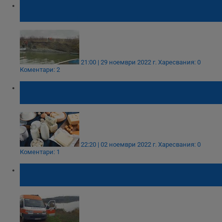
Съпругата на един от изчезналите рибари:
Моля се само да си дойдат
21:00 | 29 ноември 2022 г.
Харесвания: 0
Коментари: 2
С колко скочиха цените на млечните
продукти?
22:20 | 02 ноември 2022 г.
Харесвания: 0
Коментари: 1
Намериха тялото на второто момче,
удавено в язовир Мандра