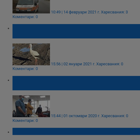
10:49 | 14 февруари 2021 г.
Харесвания: 3
Коментари: 0
Първият щъркел вече пристигна край
морето
15:56 | 02 януари 2021 г.
Харесвания: 0
Коментари: 0
Ефективна присъда за корупция в БАБХ -
Пловдив
15:44 | 01 октомври 2020 г.
Харесвания: 0
Коментари: 0
В Русе продават сирене с близо 80% вода