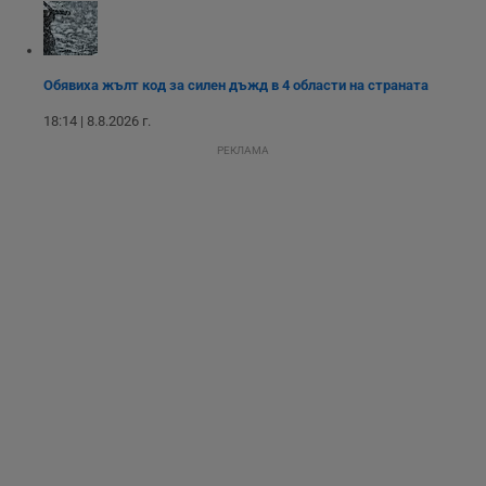
обслужването и
потребителския
опит.
Gtest
1
Тази бисквитка се
Gemius
седмица
използва за A/B
.hit.gemius.pl
Обявиха жълт код за силен дъжд в 4 области на страната
тестване на
уебсайта чрез
18:14 | 8.8.2026 г.
събиране на
данни за
РЕКЛАМА
поведението и
взаимодействието
на посетителите.
Той помага за
подобряване на
потребителския
опит, като
разбира как
потребителите се
ангажират с
различни
елементи на
уебсайта по
време на етапите
на тестване.
Gdyn
1 година
Тази бисквитка се
Gemius
използва за
.hit.gemius.pl
събиране на
анонимни
статистически
данни, свързани с