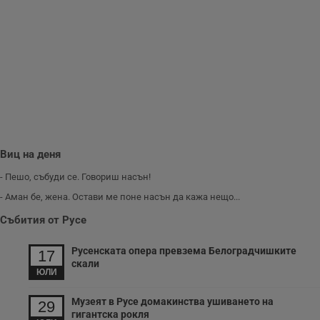
потребителя.
Виц на деня
- Пешо, събуди се. Говориш насън!
- Аман бе, жена. Остави ме поне насън да кажа нещо...
Събития от Русе
Русенската опера превзема Белоградчишките
17
скали
ЮЛИ
Музеят в Русе домакинства ушиването на
29
гигантска рокля