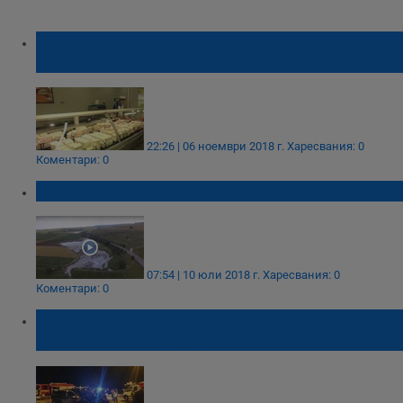
Всяка четвърта бучка сирене ще е от
вносно мляко
22:26 | 06 ноември 2018 г.
Харесвания: 0
Коментари: 0
Глобиха мандрата в село Брестовене
07:54 | 10 юли 2018 г.
Харесвания: 0
Коментари: 0
Дъщерята на собственика на мандра
„Пършевица“ прегази двама души