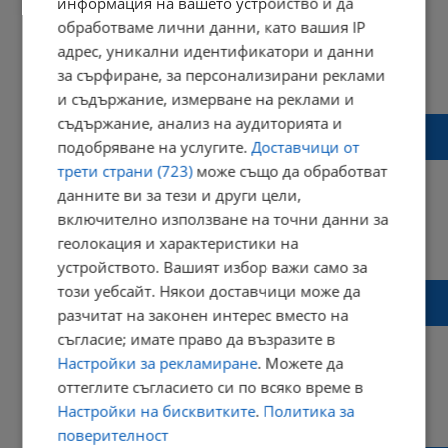
информация на вашето устройство и да
обработваме лични данни, като вашия IP
адрес, уникални идентификатори и данни
за сърфиране, за персонализирани реклами
09:21 | 29 септември 2017 г.
Харесвания: 3
Коментари: 0
и съдържание, измерване на реклами и
съдържание, анализ на аудиторията и
Шеф на автомивка извади нещо голямо, с
подобряване на услугите.
Доставчици от
което ще го помнят цял живот
трети страни (723)
може също да обработват
данните ви за тези и други цели,
включително използване на точни данни за
геолокация и характеристики на
19:51 | 17 юли 2017 г.
Харесвания: 4
Коментари: 1
устройството. Вашият избор важи само за
Кметица върти незаконна мандра в
този уебсайт. Някои доставчици може да
автосервиз
разчитат на законен интерес вместо на
съгласие; имате право да възразите в
Настройки за рекламиране
. Можете да
оттеглите съгласието си по всяко време в
08:20 | 19 юни 2017 г.
Харесвания: 0
Настройки на бисквитките
.
Политика за
Коментари: 1
поверителност