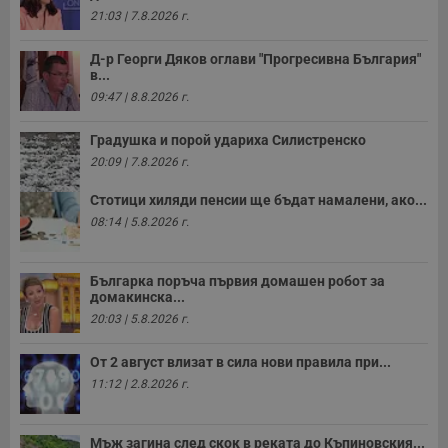
м
Т
21:03 | 7.8.2026 г.
и
п
у
Д-р Георги Дяков оглави "Прогресивна България"
з
в...
б
09:47 | 8.8.2026 г.
VISITOR_PRIVACY_METADATA
5 месеца
Т
YouTube
4
с
.youtube.com
Градушка и порой удариха Силистренско
седмици
с
с
20:09 | 7.8.2026 г.
п
и
п
Стотици хиляди пенсии ще бъдат намалени, ако...
т
08:14 | 5.8.2026 г.
в
с
з
с
Българка поръча първия домашен робот за
п
о
домакинска...
р
20:03 | 5.8.2026 г.
п
н
п
От 2 август влизат в сила нови правила при...
к
ч
11:12 | 2.8.2026 г.
п
с
б
Мъж загина след скок в реката до Къпиновския...