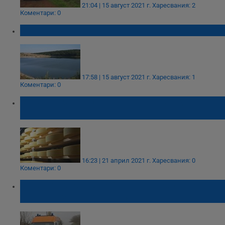
21:04 | 15 август 2021 г.
Харесвания: 2
Коментари: 0
Две деца се удавиха в езеро край Бургас
17:58 | 15 август 2021 г.
Харесвания: 1
Коментари: 0
Установиха липса на 38 тона кашкавал от
държавния резерв
16:23 | 21 април 2021 г.
Харесвания: 0
Коментари: 0
Мъж от Каран Върбовка пострада при
трудова злополука в мандра