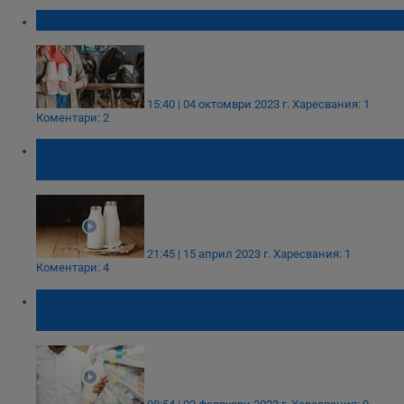
Цената на млякото тръгна нагоре
15:40 | 04 октомври 2023 г.
Харесвания: 1
Коментари: 2
Излиза нов продукт на пазара - свежо
прясно мляко
21:45 | 15 април 2023 г.
Харесвания: 1
Коментари: 4
Драстичен ръст на цената на прясното
мляко у нас