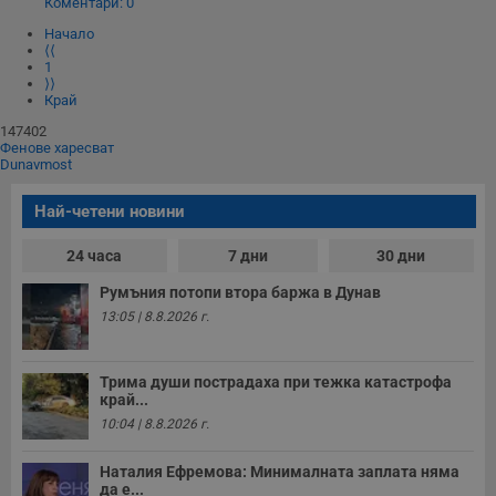
Коментари: 0
Некласифицирани
Начало
⟨⟨
Строго необходимите бисквитки позволяват основната
1
функционалност на уебсайта, като потребителско
⟩⟩
влизане и управление на акаунта. Уебсайтът не може да
Край
се използва правилно без строго необходими
147402
бисквитки.
Фенове харесват
Dunavmost
Валиден
Име
Доставчик
/
Домейн
О
до
Най-четени новини
__RequestVerificationToken
Сесия
Т
Microsoft
п
Corporation
ф
www.dunavmost.com
24 часа
7 дни
30 дни
з
п
Румъния потопи втора баржа в Дунав
и
п
13:05 | 8.8.2026 г.
A
т
е
д
Трима души пострадаха при тежка катастрофа
н
край...
п
с
10:04 | 8.8.2026 г.
у
и
ф
Наталия Ефремова: Минималната заплата няма
н
да е...