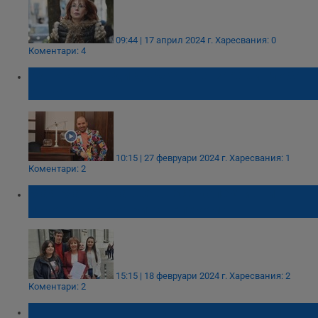
09:44 | 17 април 2024 г.
Харесвания: 0
Коментари: 4
Адвокат осъди държавата заради глоба
от КАТ
10:15 | 27 февруари 2024 г.
Харесвания: 1
Коментари: 2
Мая Манолова ще внесе колективни
искове срещу трите телекома
15:15 | 18 февруари 2024 г.
Харесвания: 2
Коментари: 2
Иван Гешев ще съди Атанас Славов и