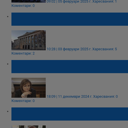
09:02 | 05 февруари 2025 г.
Харесвания: 1
Коментари: 0
Русенец осъди Прокуратурата за
неоснователно обвинение
10:28 | 03 февруари 2025 г.
Харесвания: 5
Коментари: 2
Корнелия Нинова: Казаното по мой адрес
е абсолютна измислица
18:09 | 11 декември 2024 г.
Харесвания: 0
Коментари: 0
Прокуратурата е осъдена да плати 20 000
лева обезщетение на Румяна Ченалова