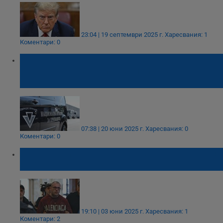
23:04 | 19 септември 2025 г.
Харесвания: 1
Коментари: 0
Продължава съдебната битка на
габровски бизнесмен за 1 милиард лева
обезщетение от НАП
07:38 | 20 юни 2025 г.
Харесвания: 0
Коментари: 0
Георги Семерджиев съди затвора в София
за 200 хиляди лева
19:10 | 03 юни 2025 г.
Харесвания: 1
Коментари: 2