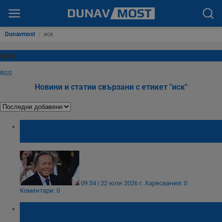
Dunavmost
/
иск
иск
RSS
Новини и статии свързани с етикет "иск"
Хулио Иглесиас съди вицепремиера на
Испания
09:54 | 22 юли 2026 г.
Харесвания: 0
Коментари: 0
Елена Динева осъди прокуратурата за 30
000 лева