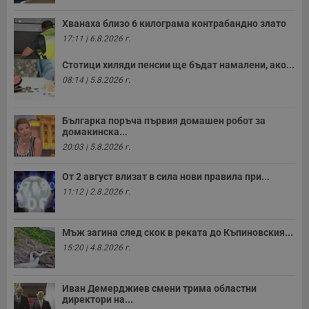
з
с
Хванаха близо 6 килограма контрабандно злато
п
о
17:11 | 6.8.2026 г.
р
п
н
Стотици хиляди пенсии ще бъдат намалени, ако...
п
08:14 | 5.8.2026 г.
к
ч
п
с
Българка поръча първия домашен робот за
б
домакинска...
__cf_bm
29
Т
Cloudflare Inc.
20:03 | 5.8.2026 г.
минути
с
.twitter.com
59
р
секунди
м
От 2 август влизат в сила нови правила при...
б
о
11:12 | 2.8.2026 г.
у
п
о
и
Мъж загина след скок в реката до Къпиновския...
т
15:20 | 4.8.2026 г.
receive-cookie-deprecation
.hit.gemius.pl
1 година
Т
с
с
н
Иван Демерджиев смени трима областни
н
директори на...
п