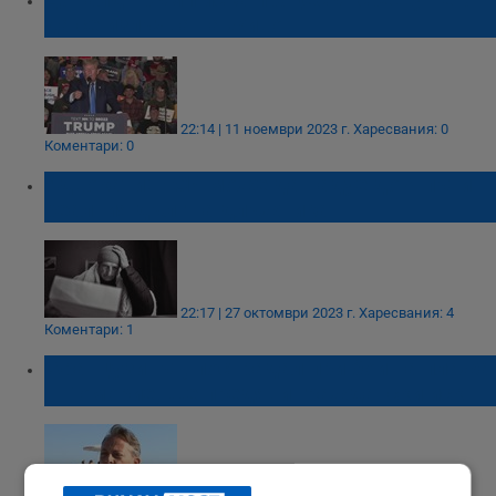
да се излъчва на живо
22:14 | 11 ноември 2023 г.
Харесвания: 0
Коментари: 0
Адвокати: ЧСИ може да надуе до 4 пъти
реалния дълг на длъжника
22:17 | 27 октомври 2023 г.
Харесвания: 4
Коментари: 1
Французинът, пострадал при бой на плажа
в Поморие, ще предяви граждански иск