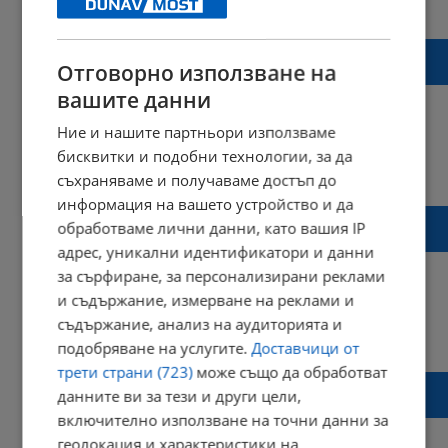
09:09 | 30 юли 2023 г.
Харесвания: 3
Коментари: 1
Пострадала пешеходка в центъра на Русе
Отговорно използване на
получава 40 000 лева обезщетение
вашите данни
Ние и нашите партньори използваме
бисквитки и подобни технологии, за да
14:02 | 07 юни 2023 г.
Харесвания: 7
съхраняваме и получаваме достъп до
Коментари: 0
информация на вашето устройство и да
Арман Бабикян осъди МВР за репресията
обработваме лични данни, като вашия IP
по време на протестите
адрес, уникални идентификатори и данни
за сърфиране, за персонализирани реклами
и съдържание, измерване на реклами и
съдържание, анализ на аудиторията и
09:57 | 24 май 2023 г.
Харесвания: 0
подобряване на услугите.
Доставчици от
Коментари: 0
трети страни (723)
може също да обработват
Tesla спечели дело, което касае целия
данните ви за тези и други цели,
автомобилен сектор
включително използване на точни данни за
геолокация и характеристики на