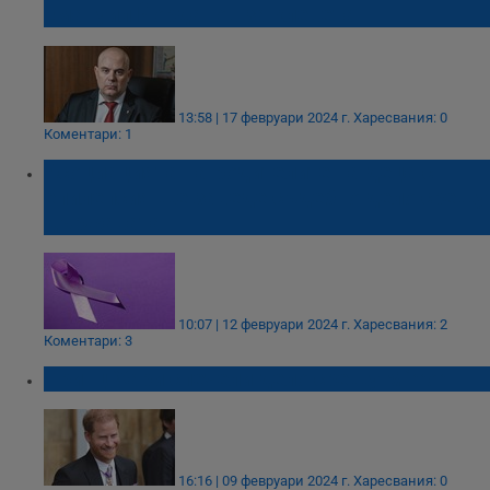
Емануил Йорданов за клевета
13:58 | 17 февруари 2024 г.
Харесвания: 0
Коментари: 1
Асоциацията на родителите на деца с
епилепсия ще заведе съдебно дело срещу
държавата
10:07 | 12 февруари 2024 г.
Харесвания: 2
Коментари: 3
Принц Хари спечели дело срещу Mirror
16:16 | 09 февруари 2024 г.
Харесвания: 0