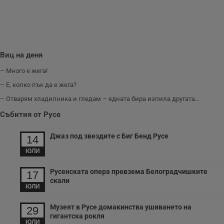
Виц на деня
– Много е жега!
– Е, колко пък да е жега?
– Отварям хладилника и гледам – едната бира изпила другата...
Събития от Русе
Джаз под звездите с Биг Бенд Русе
14
ЮЛИ
Русенската опера превзема Белоградчишките
17
скали
ЮЛИ
Музеят в Русе домакинства ушиването на
29
гигантска рокля
ЮЛИ