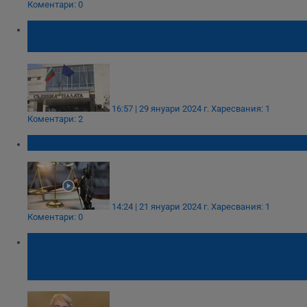
Коментари: 0
Съдът отне над 500 автомобила от осъден
за измама
16:57 | 29 януари 2024 г.
Харесвания: 1
Коментари: 2
NEXO заведе иск срещу България
14:24 | 21 януари 2024 г.
Харесвания: 1
Коментари: 0
Александър Кашъмов: Случаят АЕЦ
"Козлодуй" е безобразен и показва риска
от хиляди дела!