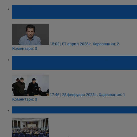
Кирил Петков съди Делян Пеевски за
клевета
15:02 | 07 април 2025 г.
Харесвания: 2
Коментари: 0
Георги Георгиев иска 50 хиляди лева
обезщетение от Пловдивския съд
17:46 | 28 февруари 2025 г.
Харесвания: 1
Коментари: 0
НС съди петима ексдепутати от Хасково