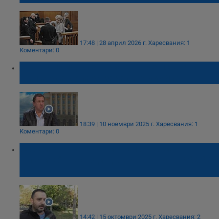
17:48 | 28 април 2026 г.
Харесвания: 1
Коментари: 0
Явор Куюмджиев: Рискуваме иск за 8
милиарда долара заради "Лукойл"
18:39 | 10 ноември 2025 г.
Харесвания: 1
Коментари: 0
Семейството на загинали багерист в
"Елените" ще съди държавата за 1 400 000
лева
14:42 | 15 октомври 2025 г.
Харесвания: 2