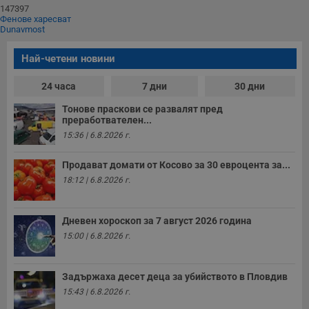
п
147397
и
Фенове харесват
п
Dunavmost
A
т
е
Най-четени новини
д
н
п
24 часа
7 дни
30 дни
с
у
Тонове праскови се развалят пред
и
преработвателен...
ф
н
15:36 | 6.8.2026 г.
м
Т
и
Продават домати от Косово за 30 евроцента за...
п
у
18:12 | 6.8.2026 г.
з
б
VISITOR_PRIVACY_METADATA
5 месеца
Т
YouTube
Дневен хороскоп за 7 август 2026 година
4
с
.youtube.com
15:00 | 6.8.2026 г.
седмици
с
с
п
и
п
Задържаха десет деца за убийството в Пловдив
т
15:43 | 6.8.2026 г.
в
с