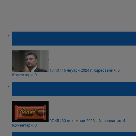
АЕЦ "Козлодуй" оттегли иска си за 500 000
лева срещу своя служителка
17:40 | 16 януари 2024 г.
Харесвания: 0
Коментари: 0
Клиентка заведе иск срещу компанията за
сладки изкушения Hershey
07:45 | 30 декември 2023 г.
Харесвания: 4
Коментари: 0
Доналд Тръмп иска процесът срещу него