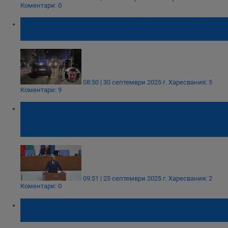
Коментари: 0
15-годишният по случая "Кожухаров" съди
прокуратурата
08:50 | 30 септември 2025 г.
Харесвания: 5
Коментари: 9
"Възраждане" са внесли в Люксембург иск
срещу присъединяването ни към
еврозоната
09:51 | 25 септември 2025 г.
Харесвания: 2
Коментари: 0
Съдия отхвърли иска на Тръмп за 15
милиарда долара срещу "Ню Йорк Таймс"