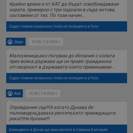
Крайно време е от КАТ да бъдат освобождавани
хората, примерно с три паднали в съда актове,
съставени от тях. По този начин...
Съдът отмени незаконна глоба на полицията в Русе
Дидо
10:50 | 7.8.2026 г.
Малоумници,ако пътувам до Испания с колата
през всяка държава ще си правя гражданска
отговорност в държавата която преминавам...
Съдът отмени незаконна глоба на полицията в Русе
Вай
10:28 | 7.8.2026 г.
Оправдания сър!!!А когато Дунава бе
пълноводна,даваха рентите,като прииждащата
река!!!Не броени!!!
Безводието в Дунав ще свие рентите в Северна България