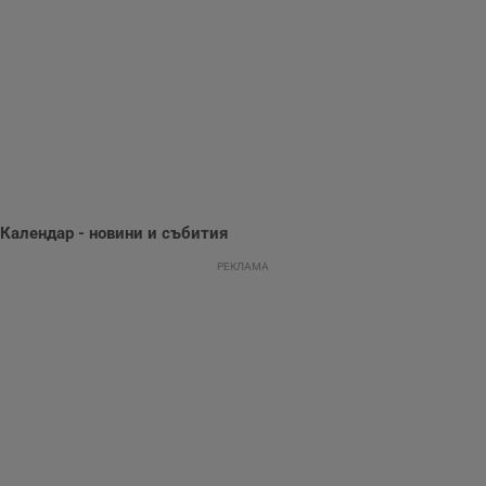
използва с цел
.hit.gemius.pl
събиране на
информация за
потребителското
поведение и
предпочитания.
Тази информация
се използва, за да
се оптимизира
представянето на
уебсайта и да
направят
рекламните
съобщения по-
важни за
потребителя.
Календар - новини и събития
РЕКЛАМА