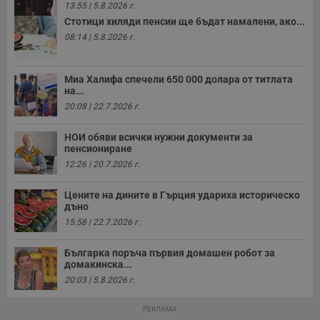
13:55 | 5.8.2026 г.
б
п
Стотици хиляди пенсии ще бъдат намалени, ако...
с
о
08:14 | 5.8.2026 г.
с
а
р
у
Миа Халифа спечели 650 000 долара от титлата
з
на...
з
п
20:08 | 22.7.2026 г.
ASP.NET_SessionId
Сесия
Т
Microsoft
НОИ обяви всички нужни документи за
с
Corporation
D
пенсиониране
www.dunavmost.com
п
12:26 | 20.7.2026 г.
и
т
к
Цените на дините в Гърция удариха историческо
п
дъно
и
у
15:58 | 22.7.2026 г.
р
к
п
Българка поръча първия домашен робот за
д
домакинска...
д
п
20:03 | 5.8.2026 г.
у
РЕКЛАМА