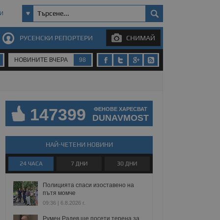
И
РУСЕНСКИ РЕПОРТЕРИ
СНИМАЙ
НОВИНИТЕ ВЧЕРА
98
147399
ФЕНОВЕ ХАРЕСВАТ
DUNAVMOST
НАЙ-ЧЕТЕНИ НОВИНИ
24 ЧАСА
7 ДНИ
30 ДНИ
Полицията спаси изоставено на
пътя момче
09:36 | 6.8.2026 г.
Румен Радев ще посети терена за