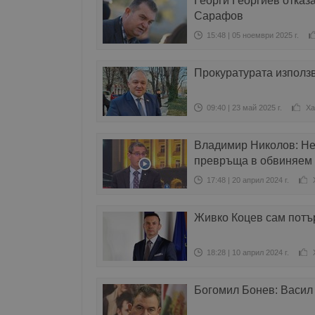
Георги Георгиев отказ
Сарафов
15:48 | 05 ноември 2025 г.
Прокуратурата използ
09:40 | 23 май 2025 г.
Ха
Владимир Николов: Не 
превръща в обвиняем
17:48 | 20 април 2024 г.
Живко Коцев сам потъ
18:28 | 10 април 2024 г.
Богомил Бонев: Васил 