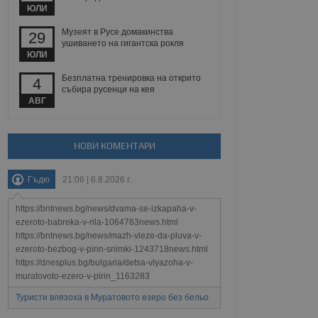
йният потребител може
ЮЛИ
 уебсайт.
Музеят в Русе домакинства
29
ушиването на гигантска рокля
ЮЛИ
Описание
Безплатна тренировка на открито
4
събира русенци на кея
ребителски
елското поведение и
АВГ
раници на сайта. Тя
яване на сайта. Тя
не на прегледи на
формация, която е
взаимодействат с
нкционалност в целия
прекарано на
редпочитанията на
НОВИ КОМЕНТАРИ
 сайтове; тя може
остта на социалните
тора на сайта.
използва новата или
Гъдю
21:06 | 6.8.2026 г.
елски взаимодействия
нето и потребителския
https://bntnews.bg/news/dvama-se-izkapaha-v-
рез събиране на данни
ezeroto-babreka-v-rila-1064763news.html
 помага за
https://bntnews.bg/news/mazh-vleze-da-pluva-v-
отребителите се
ezeroto-bezbog-v-pirin-snimki-1243718news.html
тапите на тестване.
https://dnesplus.bg/bulgaria/detsa-vlyazoha-v-
тистически данни,
muratovoto-ezero-v-pirin_1163283
 броя на посещенията,
 са били заредени.
Туристи влязоха в Муратовото езеро без бельо
елския опит.