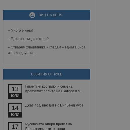
ВИЦ НА ДЕНЯ
не, зададена от уеб
 ASP.NET MVC
спре неразрешеното
т, известно като
– Много е жега!
тове. Той не съдържа
щожава при затваряне
– Е, колко пък да е жега?
– Отварям хладилника и гледам – едната бира
ение на съгласието на
изпила другата...
ст за тяхното
а данни за съгласието
ични политики и
антира, че техните
 сесии.
СЪБИТИЯ ОТ РУСЕ
аничаване между хората
а, за да се правят
Гигантски костилки и семена
хния уебсайт.
13
превземат залите на Екомузея в...
ЮЛИ
сигнализира на
 на бисквитките,
Джаз под звездите с Биг Бенд Русе
14
а съответствие и
ндарти и
ЮЛИ
ck и предоставя
Русенската опера превзема
17
требител използва
Белоградчишките скали