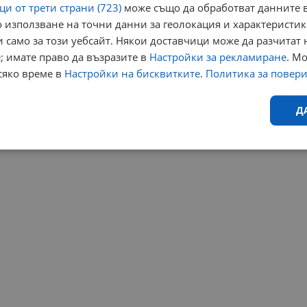
и от трети страни (723)
може също да обработват данните в
 използване на точни данни за геолокация и характеристик
ресвания: 0
Коментари: 2
 само за този уебсайт. Някои доставчици може да разчитат 
; имате право да възразите в
Настройки за рекламиране
. М
сяко време в
Настройки на бисквитките
.
Политика за повер
⟨⟨
1
⟩⟩
Край
Д
Ефективност
Таргетиране
Функционалност
Н
еобходимо
Ефективност
Таргетиране
Функционалност
Неклас
исквитки позволяват основната функционалност на уебсайта, като потребителско
не може да се използва правилно без строго необходими бисквитки.