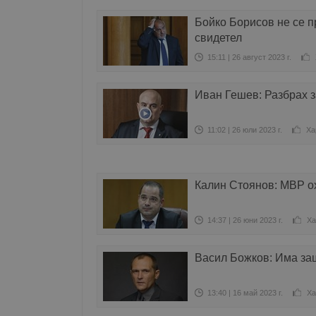
Бойко Борисов не се п
свидетел
15:11 | 26 август 2023 г.
Иван Гешев: Разбрах з
11:02 | 26 юли 2023 г.
Ха
Калин Стоянов: МВР о
14:37 | 26 юни 2023 г.
Ха
Васил Божков: Има за
13:40 | 16 май 2023 г.
Ха