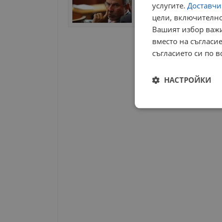
стане много интересно
услугите.
Доставчиц
цели, включително
14:47 | 04 юни 2020 г.
Ха
Вашият избор важи
вместо на съгласие
съгласието си по в
Начало
НАСТРОЙКИ
Строго
необходимо
Строго н
Строго необходимите б
на акаунта. Уебсайтът 