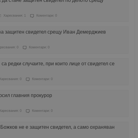
а да стане защитен свидетел по делото срещу
Харесвания: 1
Коментари: 0
ва защитен свидетел срещу Иван Демерджиев
ресвания: 0
Коментари: 0
са редки случаите, при които лице от свидетел се
Харесвания: 0
Коментари: 0
рсил главния прокурор
Харесвания: 0
Коментари: 0
Божков не е защитен свидетел, а само охраняван