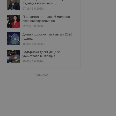
бъдещия космически...
07:19 | 6.8.2026 г.
Парламентът плаща 6 милиона
евро обезщетение на...
22:33 | 5.8.2026 г.
Дневен хороскоп за 7 август 2026
година
15:00 | 6.8.2026 г.
Задържаха десет деца за
убийството в Пловдив
15:43 | 6.8.2026 г.
РЕКЛАМА