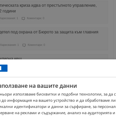
ическата криза идва от престъпното управление,
2 години
Харесвания: 1
Коментари: 0
детел под охрана от Бюрото за защита към главния
Харесвания: 1
Коментари: 0
милиона кеш
ресвания: 0
Коментари: 0
зползване на вашите данни
езналите милионери?
ньори използваме бисквитки и подобни технологии, за да 
Харесвания: 13
Коментари: 0
 до информация на вашето устройство и да обработваме ли
никални идентификатори и данни за сърфиране, за персона
едложи на Васил Божков за защитен свидетел, ще
ерване на реклами и съдържание, анализ на аудиторията и