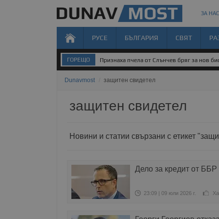
ЗА НАС
РУСЕ
БЪЛГАРИЯ
СВЯТ
РА
ГОРЕЩО
Признаха пчела от Слънчев бряг за нов б
Dunavmost
/
защитен свидетел
защитен свидетел
Новини и статии свързани с етикет "защи
Дело за кредит от ББР 
23:09 | 09 юли 2026 г.
Ха