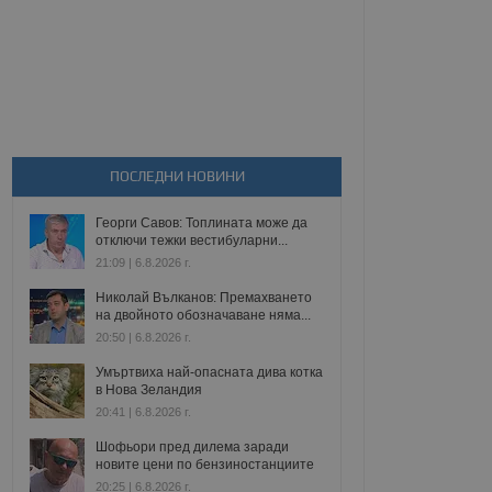
ПОСЛЕДНИ НОВИНИ
Георги Савов: Топлината може да
отключи тежки вестибуларни...
21:09 | 6.8.2026 г.
Николай Вълканов: Премахването
на двойното обозначаване няма...
20:50 | 6.8.2026 г.
Умъртвиха най-опасната дива котка
в Нова Зеландия
20:41 | 6.8.2026 г.
Шофьори пред дилема заради
новите цени по бензиностанциите
20:25 | 6.8.2026 г.