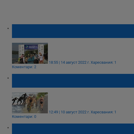
140 участници премериха сили в триатлон
„Купа Русе“
18:55 | 14 август 2022 г.
Харесвания: 1
Коментари: 2
Международен турнир по триатлон „Купа
Русе“ ще се проведе на езерото "Липник"
12:49 | 10 август 2022 г.
Харесвания: 1
Коментари: 0
Бъдещето на децата от клуб по кану-каяк
„Георги Демирев“ остава неясно