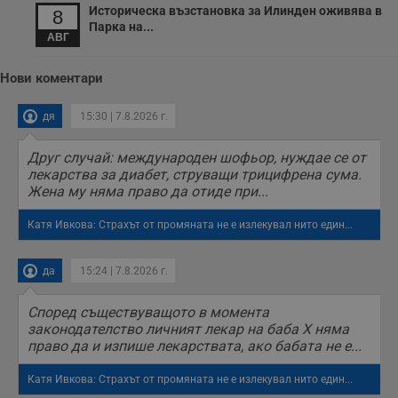
Историческа възстановка за Илинден оживява в
8
Парка на...
АВГ
Нови коментари
дя
15:30 | 7.8.2026 г.
Друг случай: международен шофьор, нуждае се от
лекарства за диабет, струващи трицифрена сума.
Жена му няма право да отиде при...
Катя Ивкова: Страхът от промяната не е излекувал нито един...
да
15:24 | 7.8.2026 г.
Според съществуващото в момента
законодателство личният лекар на баба Х няма
право да и изпише лекарствата, ако бабата не е...
Катя Ивкова: Страхът от промяната не е излекувал нито един...