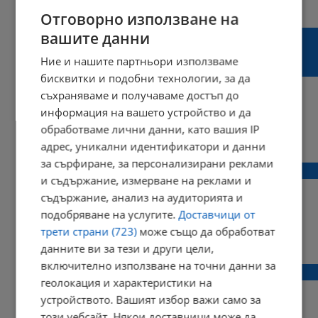
21:23 | 02 май 2022 г.
Харесвания: 1
Коментари: 7
Отговорно използване на
Община Русе ще кандидатства за
вашите данни
обновяване на гребната база в Лесопарк
Ние и нашите партньори използваме
„Липник“
бисквитки и подобни технологии, за да
съхраняваме и получаваме достъп до
информация на вашето устройство и да
обработваме лични данни, като вашия IP
15:21 | 24 март 2022 г.
Харесвания: 1
адрес, уникални идентификатори и данни
Коментари: 0
за сърфиране, за персонализирани реклами
Обновяват гребната база в Лесопарка
и съдържание, измерване на реклами и
съдържание, анализ на аудиторията и
подобряване на услугите.
Доставчици от
трети страни (723)
може също да обработват
09:33 | 17 март 2022 г.
Харесвания: 1
данните ви за тези и други цели,
Коментари: 1
включително използване на точни данни за
43-годишен мъж почина по време на крос
геолокация и характеристики на
устройството. Вашият избор важи само за
този уебсайт. Някои доставчици може да