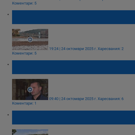
Коментари: 5
Русенци организират масова акция за
почистване на язовира в Николово
19:24 | 24 октомври 2025 г.
Харесвания: 2
Коментари: 5
Пенчо Милков организира мащабно
почистване на язовира в Николово
09:40 | 24 октомври 2025 г.
Харесвания: 6
Коментари: 1
Пенчо Милков: Лесопарк "Липник" се
преобразява за световното първенство