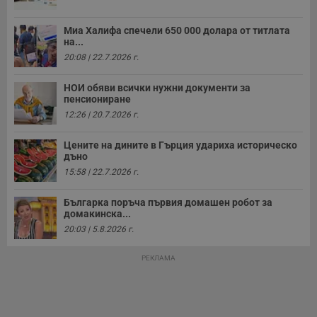
о
с
а
Миа Халифа спечели 650 000 долара от титлата
р
на...
у
з
20:08 | 22.7.2026 г.
з
п
НОИ обяви всички нужни документи за
ASP.NET_SessionId
Сесия
Т
Microsoft
пенсиониране
с
Corporation
D
12:26 | 20.7.2026 г.
www.dunavmost.com
п
и
т
Цените на дините в Гърция удариха историческо
к
дъно
п
15:58 | 22.7.2026 г.
и
у
р
Българка поръча първия домашен робот за
к
п
домакинска...
д
20:03 | 5.8.2026 г.
д
п
у
РЕКЛАМА