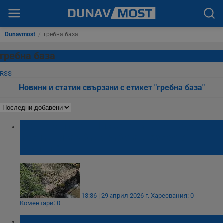
Dunavmost
/
гребна база
гребна база
RSS
Новини и статии свързани с етикет "гребна база"
Пенчо Милков: Ниското ниво на водата в
преливника убива рибата в езерото
"Липник"
13:36 | 29 април 2026 г.
Харесвания: 0
Коментари: 0
Откриха тяло на жена в река Дунав край