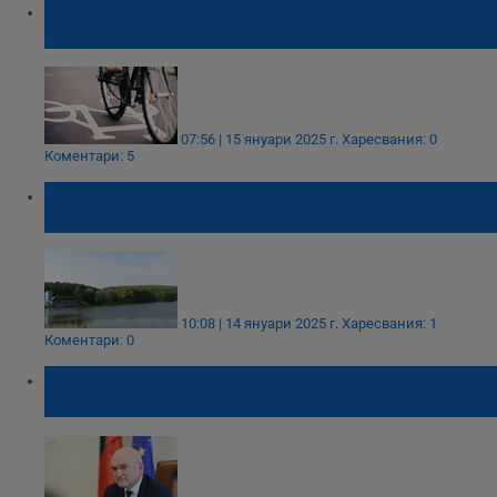
Започва проектирането на велоалея Русе -
Николово
07:56 | 15 януари 2025 г.
Харесвания: 0
Коментари: 5
Обявиха конкурс за отдаване под наем на
гребната база на Текето
10:08 | 14 януари 2025 г.
Харесвания: 1
Коментари: 0
Димитър Главчев: Много тежък инцидент,
случаят се разследва