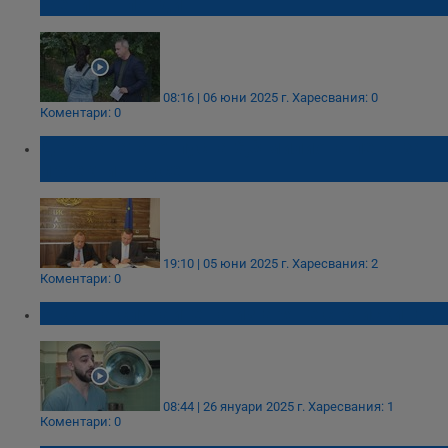
жени в Пловдив
08:16 | 06 юни 2025 г.
Харесвания: 0
Коментари: 0
Държавата отпусна 6,8 милиона лева за
проекти в Русе
19:10 | 05 юни 2025 г.
Харесвания: 2
Коментари: 0
Ръст на случаите на изгаряне с райски газ
08:44 | 26 януари 2025 г.
Харесвания: 1
Коментари: 0