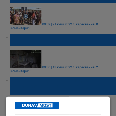
09:02 | 21 юли 2022 г.
Харесвания: 0
Коментари: 0
Гребците в Русе тренират при нечовешки
условия
09:30 | 13 юли 2022 г.
Харесвания: 2
Коментари: 5
Свършват средствата за издръжката на
украинския отбор по кану-каяк, трениращ
край Русе