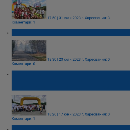
17:50 | 31 юли 2023 г.
Харесвания: 3
Коментари: 1
Голям пожар край Пловдив
18:30 | 23 юли 2023 г.
Харесвания: 0
Коментари: 0
​Русе отбеляза Деня на
предизвикателството със спортни
демонстрации и томбола с награди
18:26 | 17 юни 2023 г.
Харесвания: 0
Коментари: 1
Стартира световната купа по кану-каяк в