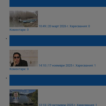
Видин
10:49 | 20 март 2026 г.
Харесвания: 0
Коментари: 0
Мерилин Менсън ще открие фестивала
Hills of Rock 2026 в Пловдив
14:10 | 17 ноември 2025 г.
Харесвания: 1
Коментари: 0
Пенчо Милков: Да почистим заедно
язовира в Николово!
12:13 | 29 октомври 2025 г.
Харесвания: 1