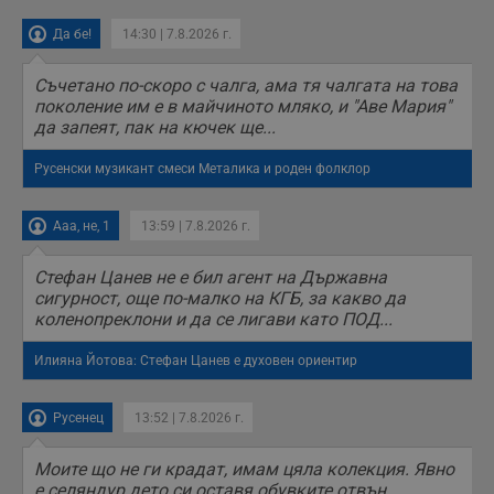
Да бе!
14:30 | 7.8.2026 г.
Съчетано по-скоро с чалга, ама тя чалгата на това
поколение им е в майчиното мляко, и "Аве Мария"
да запеят, пак на кючек ще...
Русенски музикант смеси Металика и роден фолклор
Ааа, не, 1
13:59 | 7.8.2026 г.
Стефан Цанев не е бил агент на Държавна
сигурност, още по-малко на КГБ, за какво да
коленопреклони и да се лигави като ПОД...
Илияна Йотова: Стефан Цанев е духовен ориентир
Русенец
13:52 | 7.8.2026 г.
Моите що не ги крадат, имам цяла колекция. Явно
е селяндур дето си оставя обувките отвън.