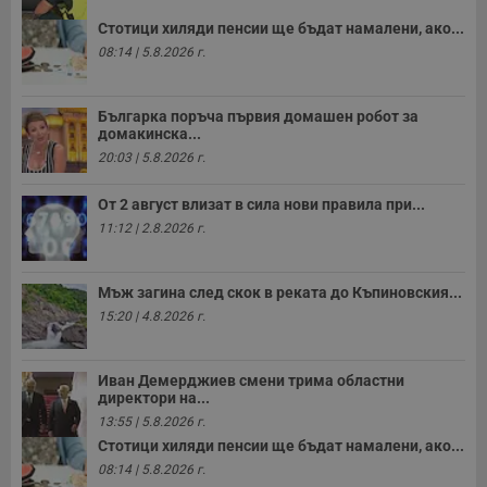
о
р
Стотици хиляди пенсии ще бъдат намалени, ако...
п
н
08:14 | 5.8.2026 г.
п
к
ч
п
Българка поръча първия домашен робот за
с
домакинска...
б
20:03 | 5.8.2026 г.
__cf_bm
29
Т
Cloudflare Inc.
минути
с
.twitter.com
59
р
От 2 август влизат в сила нови правила при...
секунди
м
11:12 | 2.8.2026 г.
б
о
у
п
Мъж загина след скок в реката до Къпиновския...
о
и
15:20 | 4.8.2026 г.
т
receive-cookie-deprecation
.hit.gemius.pl
1 година
Т
с
Иван Демерджиев смени трима областни
с
директори на...
н
н
13:55 | 5.8.2026 г.
п
Стотици хиляди пенсии ще бъдат намалени, ако...
б
п
08:14 | 5.8.2026 г.
с