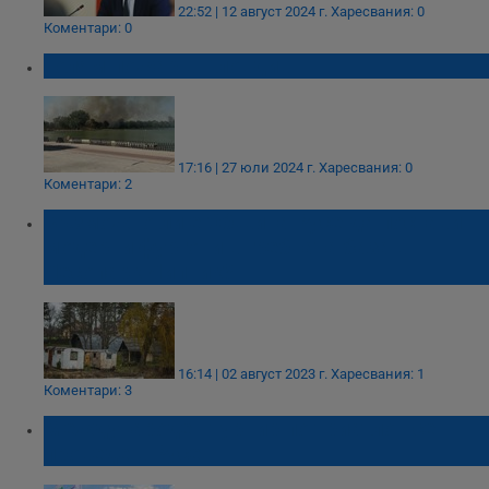
22:52 | 12 август 2024 г.
Харесвания: 0
Коментари: 0
Голям пожар в Пловдив
17:16 | 27 юли 2024 г.
Харесвания: 0
Коментари: 2
Възможно ли е Община Русе да постави
модерни фургони в гребната база в
Лесопарк Липник?
16:14 | 02 август 2023 г.
Харесвания: 1
Коментари: 3
Международен турнир по триатлон се
проведе в Русе