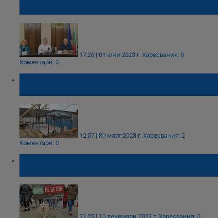
Русе
17:26 | 01 юни 2023 г.
Харесвания: 0
Коментари: 3
Напредва обновлението на гребната база
в Лесопарк "Липник"
12:57 | 30 март 2023 г.
Харесвания: 2
Коментари: 0
Стотици пловдивчани скандират "Искаме
си парка! Не искаме бетон"
21:25 | 10 декември 2022 г.
Харесвания: 0