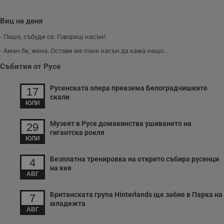
Виц на деня
- Пешо, събуди се. Говориш насън!
- Аман бе, жена. Остави ме поне насън да кажа нещо...
Събития от Русе
Русенската опера превзема Белоградчишките
17
скали
ЮЛИ
Музеят в Русе домакинства ушиването на
29
гигантска рокля
ЮЛИ
Безплатна тренировка на открито събира русенци
4
на кея
АВГ
Британската група Hinterlands ще забие в Парка на
7
младежта
АВГ