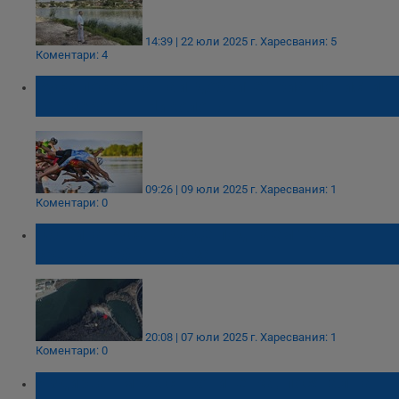
14:39 | 22 юли 2025 г.
Харесвания: 5
Коментари: 4
Русе посреща най-добрите триатлонисти
на езерото в Николово
09:26 | 09 юли 2025 г.
Харесвания: 1
Коментари: 0
Община Русе отдаде под наем терен
срещу гребната база
20:08 | 07 юли 2025 г.
Харесвания: 1
Коментари: 0
Издирват мъж с тротинетка, посягал на