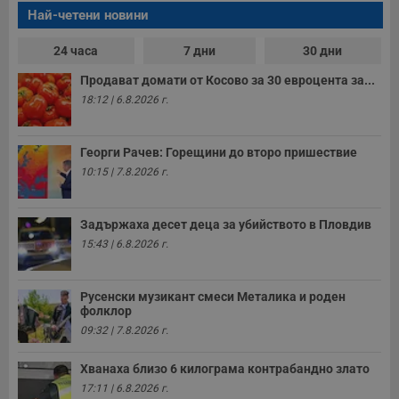
A
Най-четени новини
т
е
д
24 часа
7 дни
30 дни
н
п
с
Продават домати от Косово за 30 евроцента за...
у
18:12 | 6.8.2026 г.
и
ф
н
м
Георги Рачев: Горещини до второ пришествие
Т
и
10:15 | 7.8.2026 г.
п
у
з
б
Задържаха десет деца за убийството в Пловдив
VISITOR_PRIVACY_METADATA
5 месеца
Т
YouTube
15:43 | 6.8.2026 г.
4
с
.youtube.com
седмици
с
с
п
Русенски музикант смеси Металика и роден
и
фолклор
п
т
09:32 | 7.8.2026 г.
в
с
з
Хванаха близо 6 килограма контрабандно злато
с
17:11 | 6.8.2026 г.
п