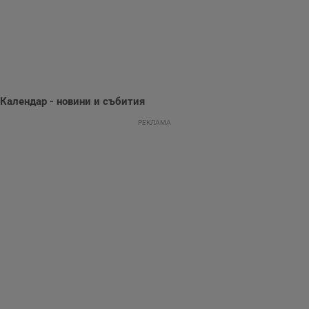
поведение и
предпочитания.
Тази информация
се използва, за да
се оптимизира
представянето на
уебсайта и да
направят
рекламните
съобщения по-
Календар - новини и събития
важни за
потребителя.
РЕКЛАМА