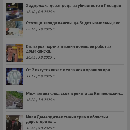
с
Задържаха десет деца за убийството в Пловдив
п
о
15:43 | 6.8.2026 г.
р
п
Стотици хиляди пенсии ще бъдат намалени, ако...
н
п
08:14 | 5.8.2026 г.
к
ч
п
с
Българка поръча първия домашен робот за
б
домакинска...
__cf_bm
29
Т
Cloudflare Inc.
20:03 | 5.8.2026 г.
минути
с
.twitter.com
59
р
секунди
м
От 2 август влизат в сила нови правила при...
б
11:12 | 2.8.2026 г.
о
у
п
о
и
Мъж загина след скок в реката до Къпиновския...
т
15:20 | 4.8.2026 г.
receive-cookie-deprecation
.hit.gemius.pl
1 година
Т
с
с
Иван Демерджиев смени трима областни
н
директори на...
н
п
13:55 | 5.8.2026 г.
б