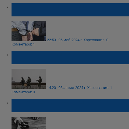
Американски войник е бил задържан в
Русия
22:53 | 06 май 2024 г.
Харесвания: 0
Коментари: 1
Израелската армия: Убихме висш
командир на "Хизбула"
14:20 | 08 април 2024 г.
Харесвания: 1
Коментари: 0
Военен от Сандански сложи край на
живота си