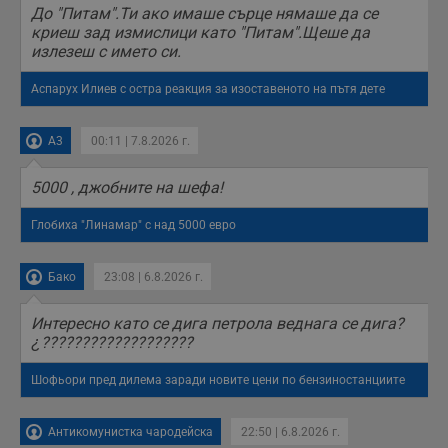
До "Питам".Ти ако имаше сърце нямаше да се
криеш зад измислици като "Питам".Щеше да
излезеш с името си.
Аспарух Илиев с остра реакция за изоставеното на пътя дете
A3
00:11 | 7.8.2026 г.
5000 , джобните на шефа!
Глобиха "Линамар" с над 5000 евро
Бако
23:08 | 6.8.2026 г.
Интересно като се дига петрола веднага се дига?
¿???????????????????
Шофьори пред дилема заради новите цени по бензиностанциите
Антикомунистка чародейска
22:50 | 6.8.2026 г.