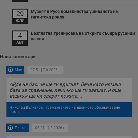
Музеят в Русе домакинства ушиването на
29
гигантска рокля
ЮЛИ
Безплатна тренировка на открито събира русенци
4
на кея
АВГ
Нови коментари
Max
07:51 | 7.8.2026 г.
Айде на бас, че ще ги вдигнат. Вече като нямаш
база за сравнение, лекичко ще ги завшат, и още
веднъж ще ни одерат кожите....
Николай Вълканов: Премахването на двойното обозначаване
няма...
Георги
06:21 | 7.8.2026 г.