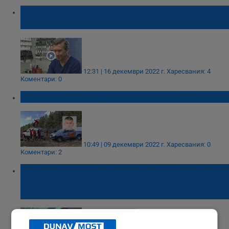
Военен се отказа от армията и стана
маникюрист
12:31 | 16 декември 2022 г.
Харесвания: 4
Коментари: 0
Откриха военния, изчезнал на Витоша
10:49 | 09 декември 2022 г.
Харесвания: 0
Коментари: 2
Приятел на Иво Андреев, убит на Женския
пазар: Спорът за вратата е бил от 10
години