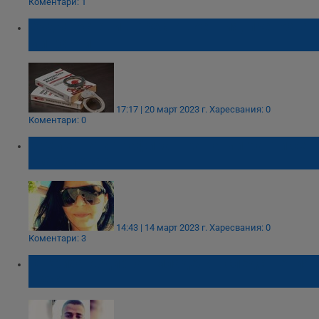
Коментари: 1
Съдът остави в ареста военния, превозвал
мигранти
17:17 | 20 март 2023 г.
Харесвания: 0
Коментари: 0
Бременната трафикантка на мигранти се
оказа лекар
14:43 | 14 март 2023 г.
Харесвания: 0
Коментари: 3
Откриха издирван младеж в следствения
арест