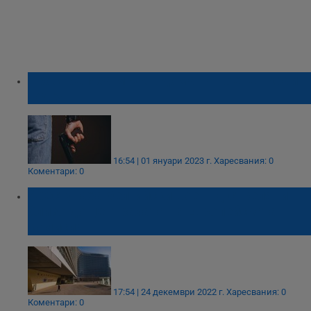
Простреляха мъж в дома на военен край
Годеч
16:54 | 01 януари 2023 г.
Харесвания: 0
Коментари: 0
Арестуваха белгийски военни, стреляли
близо до централата на Европейската
комисия
17:54 | 24 декември 2022 г.
Харесвания: 0
Коментари: 0