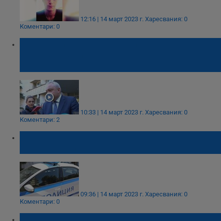
12:16 | 14 март 2023 г.
Харесвания: 0
Коментари: 0
Иван Демерджиев: Бременната жена,
превозвала мигранти, е хващана
дрогирана
10:33 | 14 март 2023 г.
Харесвания: 0
Коментари: 2
Заловиха военен, докато превозва
нелегални мигранти
09:36 | 14 март 2023 г.
Харесвания: 0
Коментари: 0
Съдът гледа мярката на военния, обвинен