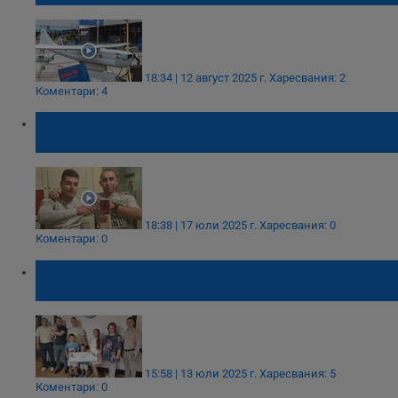
18:34 | 12 август 2025 г.
Харесвания: 2
Коментари: 4
Братовчедка на младежа, застрелян в
Каравелово: Не смятам, че е умишлено
18:38 | 17 юли 2025 г.
Харесвания: 0
Коментари: 0
Осмо семейство от Горна Оряховица
получи 10 000 лева за трето дете
15:58 | 13 юли 2025 г.
Харесвания: 5
Коментари: 0