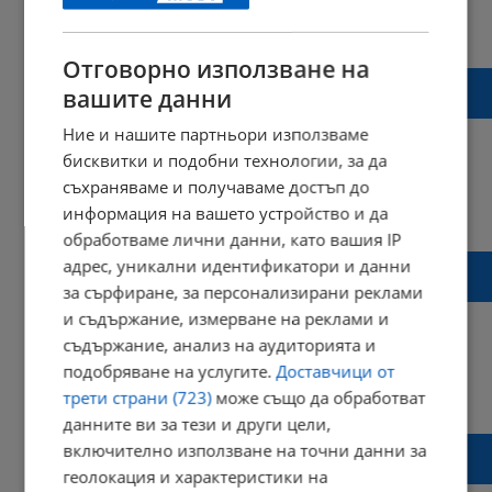
09:15 | 19 ноември 2022 г.
Харесвания: 2
Коментари: 1
Отговорно използване на
Разкриха нови подробности около
вашите данни
стрелбата в Елхово
Ние и нашите партньори използваме
бисквитки и подобни технологии, за да
съхраняваме и получаваме достъп до
21:21 | 10 ноември 2022 г.
Харесвания: 3
информация на вашето устройство и да
Коментари: 2
обработваме лични данни, като вашия IP
Военният министър: В България не се
адрес, уникални идентификатори и данни
ремонтира украинска техника
за сърфиране, за персонализирани реклами
и съдържание, измерване на реклами и
съдържание, анализ на аудиторията и
подобряване на услугите.
Доставчици от
15:07 | 20 август 2022 г.
Харесвания: 0
трети страни (723)
може също да обработват
Коментари: 0
данните ви за тези и други цели,
Военният от Стара Загора биел жена си
включително използване на точни данни за
вкъщи и на работното й място
геолокация и характеристики на