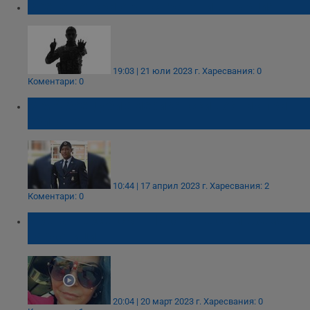
Военен откри огън с гранати в Гърция
19:03 | 21 юли 2023 г.
Харесвания: 0
Коментари: 0
ММА боец уби американски войник при
сбиване
10:44 | 17 април 2023 г.
Харесвания: 2
Коментари: 0
Ирена Персенска: Никога не съм вземала
наркотици
20:04 | 20 март 2023 г.
Харесвания: 0