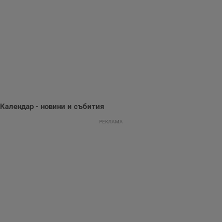
събиране на
информация за
потребителското
поведение и
предпочитания.
Тази информация
се използва, за да
се оптимизира
представянето на
уебсайта и да
направят
рекламните
съобщения по-
важни за
потребителя.
Календар - новини и събития
РЕКЛАМА