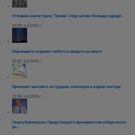
използва за
уебсайта
на социалните
вътрешни
използва новата
медии в сайта.
анализи от
или старата
оператора на
версия на
Отвориха магистрала "Тракия" след часове блокада заради...
сайта.
интерфейса на
Youtube.
23:05 | 6.8.2026 г.
_sharedID_cst
.dunavmost.com
11
Тази бисквитка се
месеца 4
използва за
седмици
проследяване на
потребителски
взаимодействия и
ангажираност на
уебсайта за
Персеидите озаряват небето в средата на август
подобряване на
обслужването и
23:03 | 6.8.2026 г.
потребителския
опит.
Gtest
1
Тази бисквитка се
Gemius
седмица
използва за A/B
.hit.gemius.pl
тестване на
Променят вноските за трудова злополука в седем сектора
уебсайта чрез
събиране на
22:58 | 6.8.2026 г.
данни за
поведението и
взаимодействието
на посетителите.
Той помага за
подобряване на
Георги Близнашки: Предстоящите президентски избори могат
потребителския
да...
опит, като
разбира как