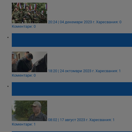
20:24 | 04 декември 2023 г.
Харесвания: 0
Коментари: 0
Военният, прострелял двама души, се
разплака в съдебната зала
18:20 | 24 октомври 2023 г.
Харесвания: 1
Коментари: 0
Милен Иванов: Убиецът на Алексей
Петров може да е ловец
08:02 | 17 август 2023 г.
Харесвания: 1
Коментари: 1