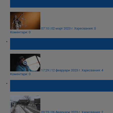
за убийството на свой съсед
07:10 | 02 март 2023 г.
Харесвания: 0
Коментари: 0
Цвятко Луджев - човекът, който прави
света по-добър
17:29 | 12 февруари 2023 г.
Харесвания: 4
Коментари: 0
Военни камиони катастрофираха край
Враца
09:23 | 06 февруари 2023 г.
Харесвания: 2