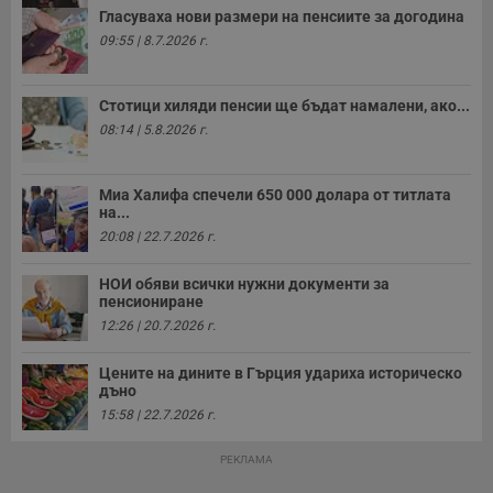
п
Гласуваха нови размери на пенсиите за догодина
с
09:55 | 8.7.2026 г.
о
с
а
р
Стотици хиляди пенсии ще бъдат намалени, ако...
у
з
08:14 | 5.8.2026 г.
з
п
ASP.NET_SessionId
Сесия
Т
Microsoft
Миа Халифа спечели 650 000 долара от титлата
с
Corporation
на...
D
www.dunavmost.com
п
20:08 | 22.7.2026 г.
и
т
к
НОИ обяви всички нужни документи за
п
пенсиониране
и
у
12:26 | 20.7.2026 г.
р
к
п
Цените на дините в Гърция удариха историческо
д
дъно
д
15:58 | 22.7.2026 г.
п
у
РЕКЛАМА