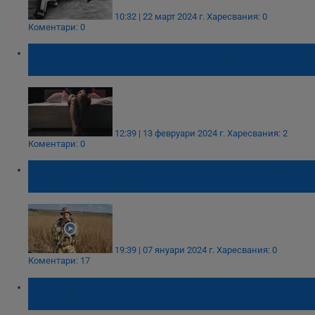
10:32 | 22 март 2024 г.
Харесвания: 0
Коментари: 0
Арестуваха военен от Шумен, проститутки
му плащали да работят в жилищата му
12:39 | 13 февруари 2024 г.
Харесвания: 2
Коментари: 0
Военен разказа за българина, загинал на
фронта в Украйна
19:39 | 07 януари 2024 г.
Харесвания: 0
Коментари: 17
Сърбия арестува бивш военен, заподозрян
в шпионаж за България