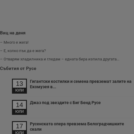
Виц на деня
– Много е жега!
– Е, колко пък да е жега?
– Отварям хладилника и гледам – едната бира изпила другата...
Събития от Русе
Гигантски костилки и семена превземат залите на
13
Екомузея в...
ЮЛИ
Джаз под звездите с Биг Бенд Русе
14
ЮЛИ
Русенската опера превзема Белоградчишките
17
скали
ЮЛИ