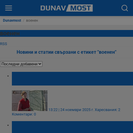
Dunavmost
/
военен
военен
RSS
Новини и статии свързани с етикет "военен"
82-годишният Петко се е обадил на зет си
в Русе след двойното убийство
13:22 | 24 ноември 2025 г.
Харесвания: 2
Коментари: 0
Дронът от плажа в Созопол се оказа руски
Орлан-30