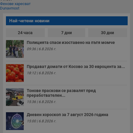
и
Фенове харесват
п
Dunavmost
A
т
е
Най-четени новини
д
н
п
24 часа
7 дни
30 дни
с
у
Полицията спаси изоставено на пътя момче
и
ф
09:36 | 6.8.2026 г.
н
м
Т
и
Продават домати от Косово за 30 евроцента за...
п
18:12 | 6.8.2026 г.
у
з
б
Тонове праскови се развалят пред
VISITOR_PRIVACY_METADATA
5 месеца
Т
YouTube
4
с
преработвателен...
.youtube.com
седмици
с
15:36 | 6.8.2026 г.
с
п
и
Дневен хороскоп за 7 август 2026 година
п
т
15:00 | 6.8.2026 г.
в
с
з