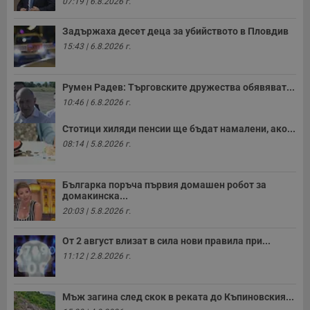
07:19 | 6.8.2026 г.
с
з
с
Задържаха десет деца за убийството в Пловдив
п
о
15:43 | 6.8.2026 г.
р
п
н
п
Румен Радев: Търговските дружества обявяват...
к
10:46 | 6.8.2026 г.
ч
п
с
Стотици хиляди пенсии ще бъдат намалени, ако...
б
08:14 | 5.8.2026 г.
__cf_bm
29
Т
Cloudflare Inc.
минути
с
.twitter.com
59
р
секунди
м
Българка поръча първия домашен робот за
б
домакинска...
о
20:03 | 5.8.2026 г.
у
п
о
От 2 август влизат в сила нови правила при...
и
т
11:12 | 2.8.2026 г.
receive-cookie-deprecation
.hit.gemius.pl
1 година
Т
с
с
Мъж загина след скок в реката до Къпиновския...
н
н