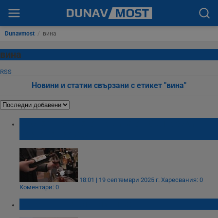
Dunavmost
/
вина
вина
RSS
Новини и статии свързани с етикет "вина"
Расте търсенето на вина от български
сортове грозде
18:01 | 19 септември 2025 г.
Харесвания: 0
Коментари: 0
Вината на мълчаливите!