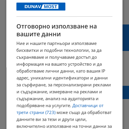
18:23 | 03 август 2022 г.
Харесвания: 0
Коментари: 6
Отговорно използване на
Венци Мицов: Дайте да спрем тия
вашите данни
оли***рени, които мерят рехавите си
полови органи, като карат с 300 км/час в
Ние и нашите партньори използваме
София
бисквитки и подобни технологии, за да
съхраняваме и получаваме достъп до
информация на вашето устройство и да
обработваме лични данни, като вашия IP
11:36 | 07 юли 2022 г.
Харесвания: 6
адрес, уникални идентификатори и данни
Коментари: 1
за сърфиране, за персонализирани реклами
Тодор Неделев: Не търся вина в никого,
и съдържание, измерване на реклами и
просто съм благодарен, че съм жив!
съдържание, анализ на аудиторията и
подобряване на услугите.
Доставчици от
трети страни (723)
може също да обработват
данните ви за тези и други цели,
08:44 | 24 юни 2022 г.
Харесвания: 0
включително използване на точни данни за
Коментари: 0