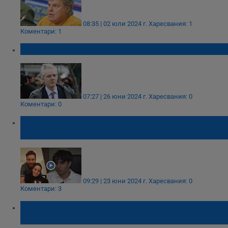
08:35 | 02 юли 2024 г.
Харесвания: 1
Коментари: 1
Джулиан Асандж се призна за виновен
07:27 | 26 юни 2024 г.
Харесвания: 0
Коментари: 0
Адриан Антонов: Тази вина няма да ме
остави цял живот!
09:29 | 23 юни 2024 г.
Харесвания: 0
Коментари: 3
Осъдиха българин за изнасилване във
Великобритания