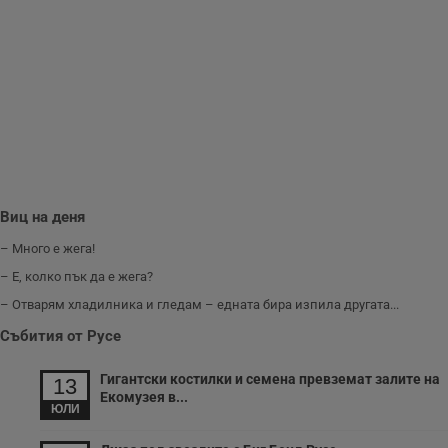
Виц на деня
– Много е жега!
– Е, колко пък да е жега?
– Отварям хладилника и гледам – едната бира изпила другата...
Събития от Русе
Гигантски костилки и семена превземат залите на
13
Екомузея в...
ЮЛИ