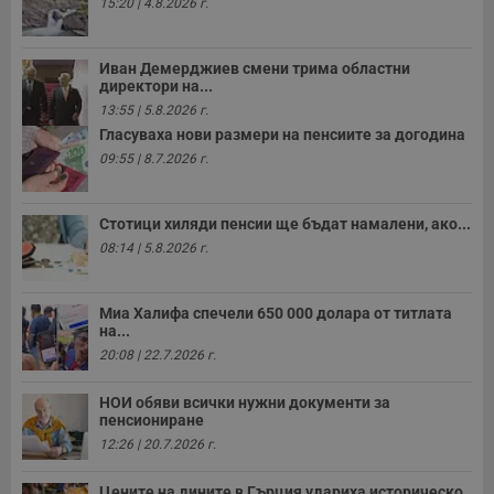
15:20 | 4.8.2026 г.
п
б
п
с
Иван Демерджиев смени трима областни
о
директори на...
с
а
13:55 | 5.8.2026 г.
р
Гласуваха нови размери на пенсиите за догодина
у
з
09:55 | 8.7.2026 г.
з
п
ASP.NET_SessionId
Сесия
Т
Microsoft
Стотици хиляди пенсии ще бъдат намалени, ако...
с
Corporation
D
08:14 | 5.8.2026 г.
www.dunavmost.com
п
и
т
к
Миа Халифа спечели 650 000 долара от титлата
п
на...
и
у
20:08 | 22.7.2026 г.
р
к
п
НОИ обяви всички нужни документи за
д
пенсиониране
д
12:26 | 20.7.2026 г.
п
у
Цените на дините в Гърция удариха историческо