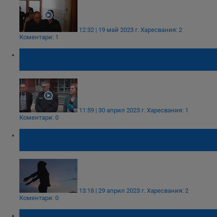
12:32 | 19 май 2023 г.
Харесвания: 2
Коментари: 1
Детето на убитата в Перник Анита е
подало сигнал в полицията
11:59 | 30 април 2023 г.
Харесвания: 1
Коментари: 0
Просто правило за внасяне на спокойствие
в душата ни
13:18 | 29 април 2023 г.
Харесвания: 2
Коментари: 0
Партиите бягат от вината си за