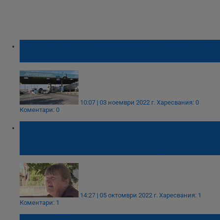
Над три пъти повече осъдени нелегални
мигранти за месец в Русе
10:07 | 03 ноември 2022 г.
Харесвания: 0
Коментари: 0
Близки на работещи в "Арсенал": Все
работниците са виновни, работят с отрови,
а даже не им плащат както трябва!
14:27 | 05 октомври 2022 г.
Харесвания: 1
Коментари: 1
До 200 000 лева отпускат за проект за