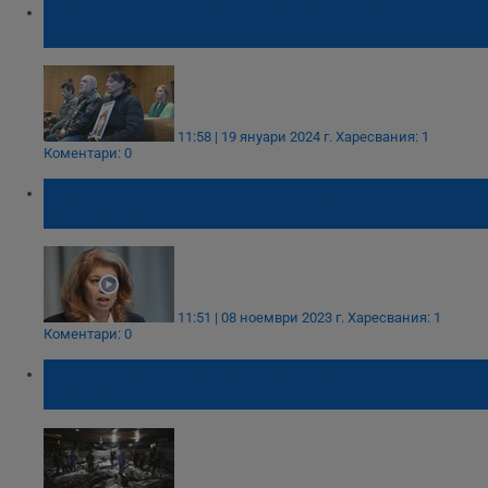
Владимир Панайотов призна вината си за
смъртта на малката Моника
11:58 | 19 януари 2024 г.
Харесвания: 1
Коментари: 0
Илияна Йотова: Стана навик на
правителството да търси вината в другите
11:51 | 08 ноември 2023 г.
Харесвания: 1
Коментари: 0
Канада: Израел не стои зад удара по
болницата в Газа