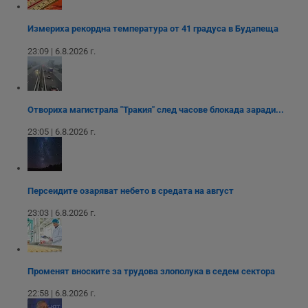
Inc.
определи дали
която позволява
FCCDCF
.instagram.com
.dunavmost.com
1 година
Тази бисквитка се
посетителят на
функционалността
използва за
уебсайта
на социалните
Измериха рекордна температура от 41 градуса в Будапеща
вътрешни
използва новата
медии в сайта.
анализи от
или старата
оператора на
23:09 | 6.8.2026 г.
версия на
сайта.
интерфейса на
Youtube.
_sharedID_cst
.dunavmost.com
11
Тази бисквитка се
месеца 4
използва за
седмици
проследяване на
потребителски
Отвориха магистрала "Тракия" след часове блокада заради...
взаимодействия и
ангажираност на
23:05 | 6.8.2026 г.
уебсайта за
подобряване на
обслужването и
потребителския
опит.
Персеидите озаряват небето в средата на август
Gtest
1
Тази бисквитка се
Gemius
седмица
използва за A/B
.hit.gemius.pl
23:03 | 6.8.2026 г.
тестване на
уебсайта чрез
събиране на
данни за
поведението и
взаимодействието
на посетителите.
Променят вноските за трудова злополука в седем сектора
Той помага за
подобряване на
22:58 | 6.8.2026 г.
потребителския