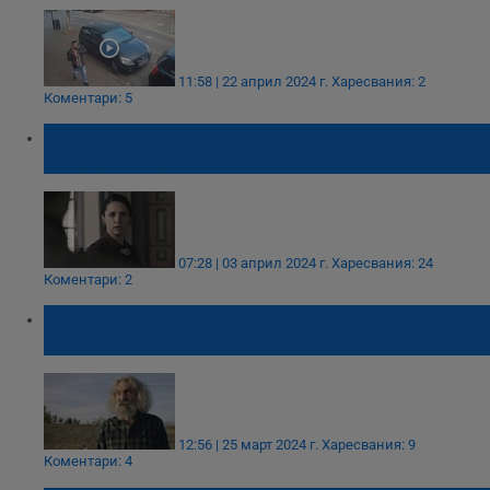
11:58 | 22 април 2024 г.
Харесвания: 2
Коментари: 5
Щерката на Бате Енчо изигра Катина в
сериала "Вина"
07:28 | 03 април 2024 г.
Харесвания: 24
Коментари: 2
Димитър Селенски от Русе изигра ролята
на дядо Станко в сериала "Вина"
12:56 | 25 март 2024 г.
Харесвания: 9
Коментари: 4