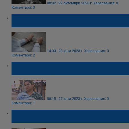
08:02 | 22 октомври 2023 г.
Харесвания: 3
Коментари: 0
Арестуваха цяла смяна полицаи от Второ
РУ - София
14:33 | 28 юни 2023 г.
Харесвания: 3
Коментари: 2
Майката на бебето, изписано със счупено
краче: Ще съдя болницата!
08:15 | 27 юни 2023 г.
Харесвания: 0
Коментари: 1
Финал на делото за убийството на Еранухи
Пехливанян