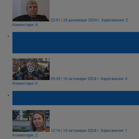
22:01 | 28 декември 2024 г.
Харесвания: 2
Коментари: 4
Румен Радев: Политическите
вмешателства относно инцидента в "Граф
Игнатиево" са неморални
09:35 | 16 октомври 2024 г.
Харесвания: 0
Коментари: 0
Пуснаха Петя Банкова под гаранция в
размер на 10 000 лева
12:16 | 14 октомври 2024 г.
Харесвания: 1
Коментари: 2