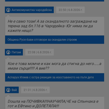
Антикомунистка чародейска
22:50 | 6.8.2026 г.
Не е само този! А за скандалното заграждане на
терена зад бл.116 в Чародейка- Юг няма ли да
кажете нещо?
Община Русе бави отговори за скандален строеж
Питам
22:08 | 6.8.2026 г.
Кое е това момче и как мога да стигна до него……а
имам сърце!!!!! А вие??
Аспарух Илиев с остра реакция за изоставеното на пътя дете
Вай
21:31 | 6.8.2026 г.
Doшла на ПОЧИВКА!!!НАУЧИЛА,ЧЕ на Слънчака е
гот и ЕФтино и ДОЛЕТЯЛА!!!