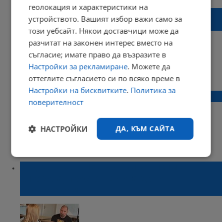
геолокация и характеристики на
Професор Фотев: Празник на храбростта?!
устройството. Вашият избор важи само за
Не! На малодушието...
този уебсайт. Някои доставчици може да
разчитат на законен интерес вместо на
съгласие; имате право да възразите в
Настройки за рекламиране
. Можете да
17:33 | 06 май 2022 г.
Харесвания: 0
оттеглите съгласието си по всяко време в
Коментари: 0
Настройки на бисквитките
.
Политика за
Турция обвинява ПКК за атентата в Бурса
поверителност
НАСТРОЙКИ
ДА, КЪМ САЙТА
14:30 | 22 април 2022 г.
Харесвания: 0
Коментари: 0
Строго
Ефективност
необходимо
Андре Токев: Не съм бил зависим от
алкохола, просто не мога да го
разграждам
Таргетиране
Функционалност