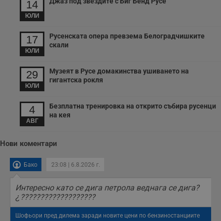
Джаз под звездите с Биг Бенд Русе
14
ЮЛИ
Русенската опера превзема Белоградчишките
17
скали
ЮЛИ
Музеят в Русе домакинства ушиването на
29
гигантска рокля
ЮЛИ
Безплатна тренировка на открито събира русенци
4
на кея
АВГ
Нови коментари
Бако
23:08 | 6.8.2026 г.
Интересно като се дига петрола веднага се дига?
¿???????????????????
Шофьори пред дилема заради новите цени по бензиностанциите