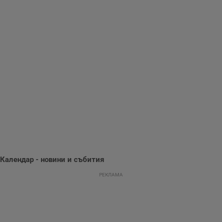
Gdynp
1 година
Тази бисквитка се
Gemius
използва с цел
.hit.gemius.pl
събиране на
информация за
потребителското
поведение и
предпочитания.
Тази информация
се използва, за да
се оптимизира
представянето на
уебсайта и да
направят
рекламните
съобщения по-
важни за
потребителя.
Календар - новини и събития
РЕКЛАМА