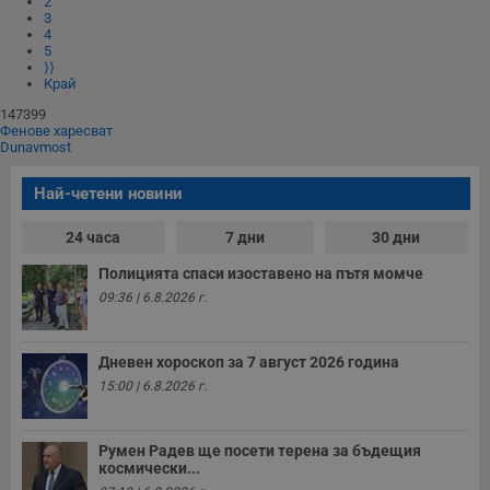
2
з
3
п
4
и
5
п
⟩⟩
A
Край
т
е
147399
д
Фенове харесват
н
Dunavmost
п
с
у
Най-четени новини
и
ф
н
24 часа
7 дни
30 дни
м
Т
и
Полицията спаси изоставено на пътя момче
п
09:36 | 6.8.2026 г.
у
з
б
Дневен хороскоп за 7 август 2026 година
VISITOR_PRIVACY_METADATA
5 месеца
Т
YouTube
4
с
.youtube.com
15:00 | 6.8.2026 г.
седмици
с
с
п
и
Румен Радев ще посети терена за бъдещия
п
космически...
т
в