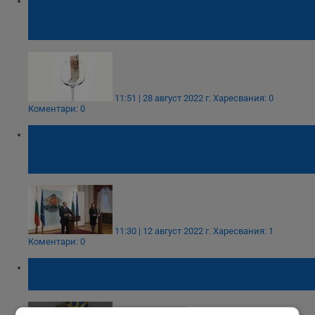
популяризиране на вина, които са
качествени
11:51 | 28 август 2022 г.
Харесвания: 0
Коментари: 0
Вицепрезидентът посочи "вина"-та на
Радев: Дал шанс на Петков и Василев, а те
се обърнали срещу него
11:30 | 12 август 2022 г.
Харесвания: 1
Коментари: 0
Володимир Зеленски: Руснаците трябва да
признаят вината си