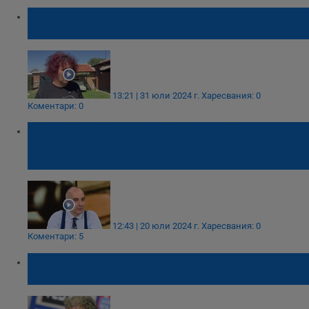
Майката на Георги Георгиев: Никога не е
бил насилник!
13:21 | 31 юли 2024 г.
Харесвания: 0
Коментари: 0
Петър Волгин: Отговорността за
несправянето с пожарите е на
изпълнителната власт
12:43 | 20 юли 2024 г.
Харесвания: 0
Коментари: 5
Йонко Иванов: Държавата е виновна за
всичко, което се случва по пътищата