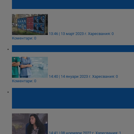
политическата криза с кухи лозунги
13:46 | 13 март 2023 г.
Харесвания: 0
Коментари: 0
БЛС: Спрете да посягате на медиците!
14:40 | 14 януари 2023 г.
Харесвания: 0
Коментари: 0
Вдовицата на подполковник Терзиев: Има
отговорно лице, което изобщо не е
разследвано
14:41 | 08 ноември 2022 г.
Харесвания: 1