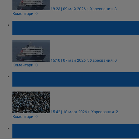
18:23 | 09 май 2026 г.
Харесвания: 3
Коментари: 0
Евакуират круизния кораб с хантавирус от
Канарските острови
15:10 | 07 май 2026 г.
Харесвания: 0
Коментари: 0
Зърнопроизводители алармират за опасен
слънчоглед от Аржентина
15:42 | 18 март 2026 г.
Харесвания: 2
Коментари: 0
Яни Янев: БАБХ следи стриктно
аржентинския слънчоглед