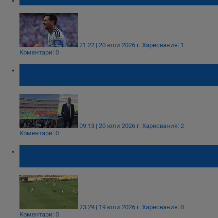
21:22 | 20 юли 2026 г.
Харесвания: 1
Коментари: 0
Христо Стоичков: Испания триумфира,
Меси остава най-великият
09:13 | 20 юли 2026 г.
Харесвания: 2
Коментари: 0
Аржентина повтори антирекорд на
Франция
23:29 | 19 юли 2026 г.
Харесвания: 0
Коментари: 0