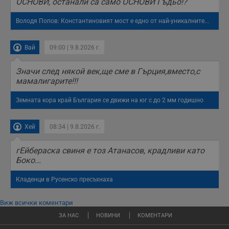
ОСНОВИ, останали са само ОСНОВИ Гъдьо!?
Володя Попов: Константиновият мост е едно от най-уникалните...
Вай
09:00 | 9.8.2026 г.
Значи след някой век,ще сме в Гърция,вместо,с
мамалигарите!!!
Земната кора край България се движи на юг с до 2 мм годишно
Хей
08:34 | 9.8.2026 г.
гЕйбераска свиня е тоз Атанасов, крадливи като
Боко...
Кладенци в Русенско пресъхнаха
Виж всички коментари
ЗА НАС
НОВИНИ
КОМЕНТАРИ