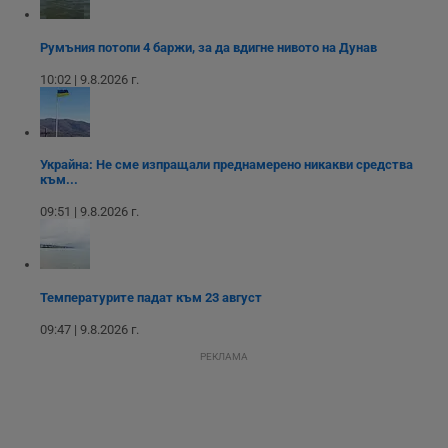
седмици
проследяване на
потребителски
взаимодействия и
Румъния потопи 4 баржи, за да вдигне нивото на Дунав
ангажираност на
уебсайта за
10:02 | 9.8.2026 г.
подобряване на
обслужването и
потребителския
опит.
Gtest
1
Тази бисквитка се
Gemius
Украйна: Не сме изпращали преднамерено никакви средства
седмица
използва за A/B
.hit.gemius.pl
към...
тестване на
уебсайта чрез
събиране на
09:51 | 9.8.2026 г.
данни за
поведението и
взаимодействието
на посетителите.
Той помага за
подобряване на
Температурите падат към 23 август
потребителския
опит, като
09:47 | 9.8.2026 г.
разбира как
потребителите се
РЕКЛАМА
ангажират с
различни
елементи на
уебсайта по
време на етапите
на тестване.