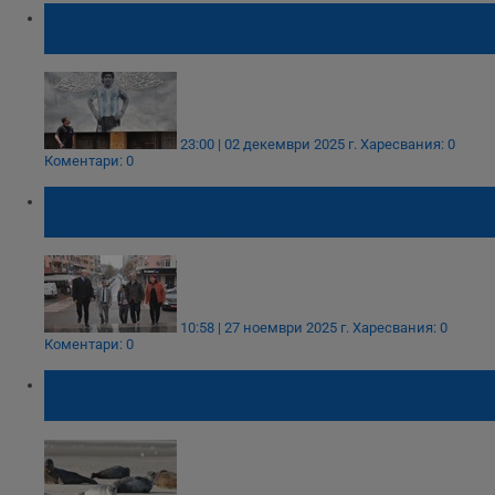
Започва изслушването за новия процес за
смъртта на Диего Марадона
23:00 | 02 декември 2025 г.
Харесвания: 0
Коментари: 0
Русенският университет и Аржентина
договориха академичен обмен
10:58 | 27 ноември 2025 г.
Харесвания: 0
Коментари: 0
Птичи грип опустоши най-голямата
колония морски слонове