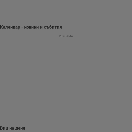
се оптимизира
представянето на
уебсайта и да
направят
рекламните
съобщения по-
важни за
Календар - новини и събития
потребителя.
РЕКЛАМА
Виц на деня