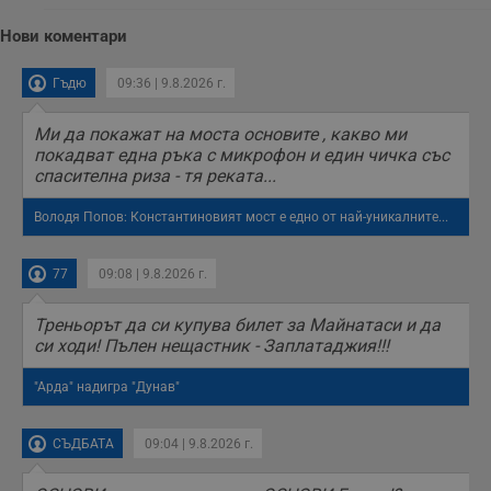
Нови коментари
Гъдю
09:36 | 9.8.2026 г.
Ми да покажат на моста основите , какво ми
покадват една ръка с микрофон и един чичка със
спасителна риза - тя реката...
Володя Попов: Константиновият мост е едно от най-уникалните...
77
09:08 | 9.8.2026 г.
Треньорът да си купува билет за Майнатаси и да
си ходи! Пълен нещастник - Заплатаджия!!!
"Арда" надигра "Дунав"
СЪДБАТА
09:04 | 9.8.2026 г.