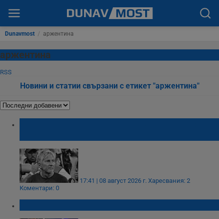
Dunavmost
/
аржентина
аржентина
RSS
Новини и статии свързани с етикет "аржентина"
Хорхе Меси е човекът, оказал най-голямо
влияние върху кариерата на сина си
17:41 | 08 август 2026 г.
Харесвания: 2
Коментари: 0
Лео Меси загуби баща си