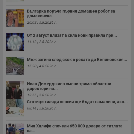
к
ч
п
Българка поръча първия домашен робот за
с
домакинска...
б
20:03 | 5.8.2026 г.
__cf_bm
29
Т
Cloudflare Inc.
минути
с
.twitter.com
От 2 август влизат в сила нови правила при...
59
р
секунди
м
11:12 | 2.8.2026 г.
б
о
у
п
Мъж загина след скок в реката до Къпиновския...
о
и
15:20 | 4.8.2026 г.
т
receive-cookie-deprecation
.hit.gemius.pl
1 година
Т
с
Иван Демерджиев смени трима областни
с
директори на...
н
н
13:55 | 5.8.2026 г.
п
Стотици хиляди пенсии ще бъдат намалени, ако...
б
п
08:14 | 5.8.2026 г.
с
о
с
а
Миа Халифа спечели 650 000 долара от титлата
р
на...
у