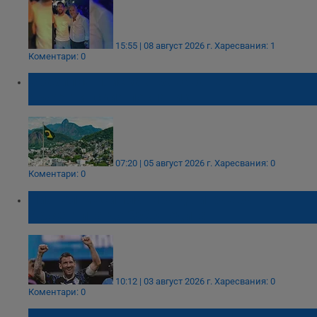
15:55 | 08 август 2026 г.
Харесвания: 1
Коментари: 0
Бразилия поиска отзоваването на
аржентинския посланик
07:20 | 05 август 2026 г.
Харесвания: 0
Коментари: 0
Лионел Меси планира да играе за
Аржентина до 2028 година
10:12 | 03 август 2026 г.
Харесвания: 0
Коментари: 0
Лионел Меси: Болката е огромна