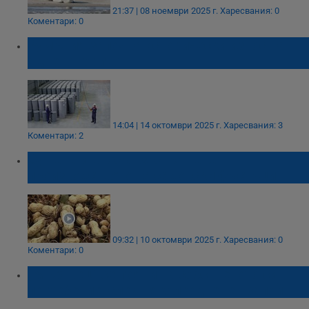
21:37 | 08 ноември 2025 г.
Харесвания: 0
Коментари: 0
Румъния започва исторически износ на
ядрено гориво
14:04 | 14 октомври 2025 г.
Харесвания: 3
Коментари: 2
Сушата и вносът застрашават
производството на садовски фъстъци
09:32 | 10 октомври 2025 г.
Харесвания: 0
Коментари: 0
„Мъртвец“ се появи на собственото си
погребение, след няколкодневен запой