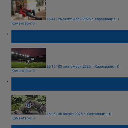
16:41 | 26 септември 2025 г.
Харесвания: 1
Коментари: 0
ФИФА глоби шест държави заради
расистки прояви на фенове
20:16 | 03 септември 2025 г.
Харесвания: 0
Коментари: 0
Палеонтолози откриха суперхищник,
родственик на крокодила
16:36 | 30 август 2025 г.
Харесвания: 0
Коментари: 0