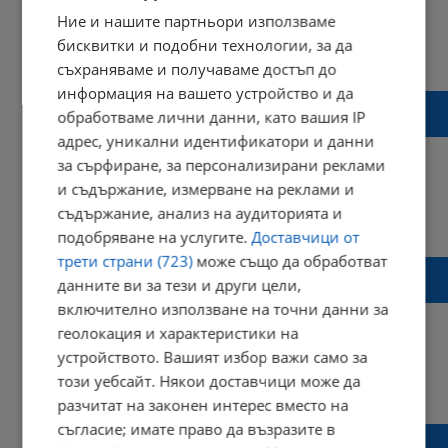
Ние и нашите партньори използваме
бисквитки и подобни технологии, за да
11:18 | 21 април 2025 г.
Харесвания: 1
съхраняваме и получаваме достъп до
Коментари: 0
информация на вашето устройство и да
Разкриха причината за смъртта на Диего
обработваме лични данни, като вашия IP
Марадона
адрес, уникални идентификатори и данни
за сърфиране, за персонализирани реклами
и съдържание, измерване на реклами и
съдържание, анализ на аудиторията и
16:20 | 28 март 2025 г.
Харесвания: 20
Коментари: 1
подобряване на услугите.
Доставчици от
трети страни (723)
може също да обработват
Десет души загинаха при наводнения в
данните ви за тези и други цели,
Аржентина
включително използване на точни данни за
геолокация и характеристики на
устройството. Вашият избор важи само за
този уебсайт. Някои доставчици може да
16:10 | 08 март 2025 г.
Харесвания: 0
Коментари: 0
разчитат на законен интерес вместо на
съгласие; имате право да възразите в
Откриха останките на изчезнала туристка