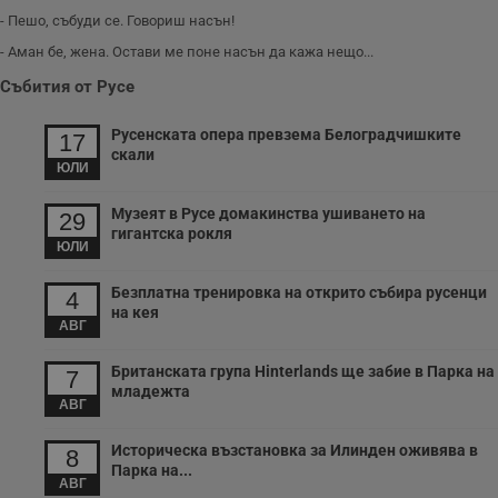
- Пешо, събуди се. Говориш насън!
- Аман бе, жена. Остави ме поне насън да кажа нещо...
Събития от Русе
Русенската опера превзема Белоградчишките
17
скали
ЮЛИ
Музеят в Русе домакинства ушиването на
29
гигантска рокля
ЮЛИ
Безплатна тренировка на открито събира русенци
4
на кея
АВГ
Британската група Hinterlands ще забие в Парка на
7
младежта
АВГ
Историческа възстановка за Илинден оживява в
8
Парка на...
АВГ