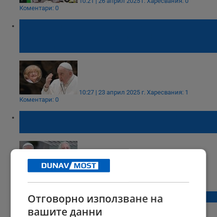
10:21 | 26 април 2025 г.
Харесвания: 0
Коментари: 0
„Ако не мога да се оженя за теб, ще стана
свещеник“: Коя е голямата любов на папа
Франциск
10:27 | 23 април 2025 г.
Харесвания: 1
Коментари: 0
Сестрата на папа Франциск не успя да го
види за последно - не ѝ е било позволено
13:25 | 22 април 2025 г.
Харесвания: 2
Коментари: 0
Папа Франциск почина тази сутрин
Отговорно използване на
вашите данни