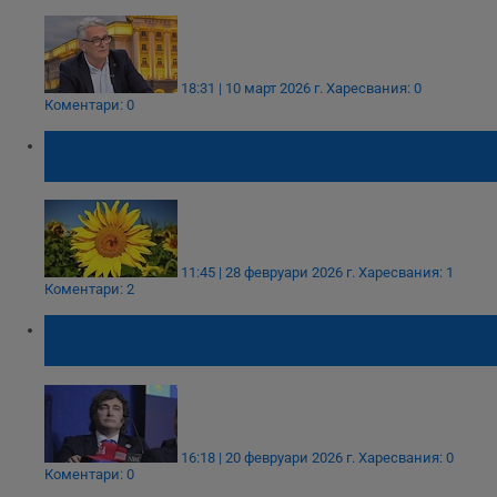
18:31 | 10 март 2026 г.
Харесвания: 0
Коментари: 0
Евтин аржентински слънчоглед удари
печалбите на родните зърнопроизводители
11:45 | 28 февруари 2026 г.
Харесвания: 1
Коментари: 2
Президентът на Аржентина пя хит на
Елвис на Съвета за мир
16:18 | 20 февруари 2026 г.
Харесвания: 0
Коментари: 0