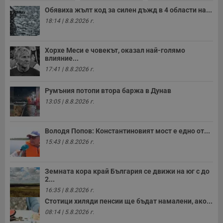
п
Обявиха жълт код за силен дъжд в 4 области на...
с
у
18:14 | 8.8.2026 г.
и
ф
н
м
Хорхе Меси е човекът, оказал най-голямо
Т
влияние...
и
п
17:41 | 8.8.2026 г.
у
з
б
Румъния потопи втора баржа в Дунав
VISITOR_PRIVACY_METADATA
5 месеца
Т
13:05 | 8.8.2026 г.
YouTube
4
с
.youtube.com
седмици
с
с
п
Володя Попов: Константиновият мост е едно от...
и
15:43 | 8.8.2026 г.
п
т
в
с
Земната кора край България се движи на юг с до
з
с
2...
п
16:35 | 8.8.2026 г.
о
р
Стотици хиляди пенсии ще бъдат намалени, ако...
п
08:14 | 5.8.2026 г.
н
п