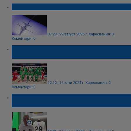
7,5 по Рихтер разтърси протока Дрейк
07:23 | 22 август 2025 г.
Харесвания: 0
Коментари: 0
България се изкачи с 2 места в световната
ранглиста по волейбол
12:12 | 14 юни 2025 г.
Харесвания: 0
Коментари: 0
Христо Стоичков: Погледнахме се с папата
в очите и това беше достатъчно