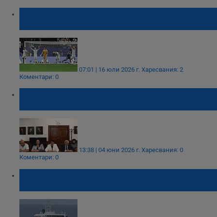
Аржентина обърна Англия и чака Испания
на финала
07:01 | 16 юли 2026 г.
Харесвания: 2
Коментари: 0
Аржентински експерти представиха в Русе
земеделие без оран
13:38 | 04 юни 2026 г.
Харесвания: 0
Коментари: 0
Идентифицираха нулевия пациент на
хантавируса на кораба MV Hondius