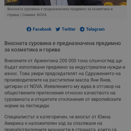
Вносната суровина е предназначена предимно за козметика и
горива
/ Снимка: NOVA
Facebook
Twitter
Telegram
Вносната суровина е предназначена предимно
за козметика и горива
Внесените от Аржентина 200 000 тона слънчоглед ще
бъдат използвани предимно за индустриални нужди и
износ. Това увери председателят на Сдружението на
производителите на растителни масла Яни Янев,
цитиран от NOVA. Изявлението му идва в отговор на
обществените притеснения относно качеството на
суровината и откритите отклонения от европейските
норми за пестициди.
Специалистът е категоричен, че вносът от Южна
Америка е наложителен ход за спасяване на
преработвателните мощности в страната, които са