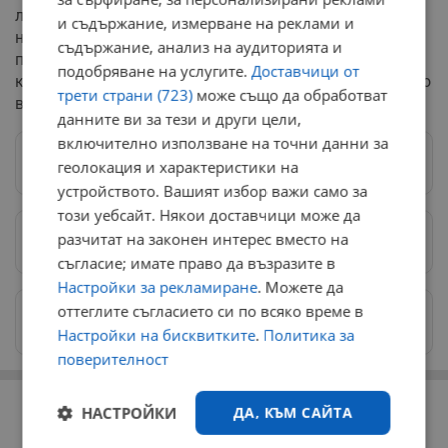
логистичните предизвикателства и трудностите с
и съдържание, измерване на реклами и
набавянето на суровина, Янев беше категоричен, че
съдържание, анализ на аудиторията и
потребителите могат да бъдат спокойни, тъй като в
подобряване на услугите.
Доставчици от
краткосрочен план не се очаква поскъпване на олиото
трети страни (723)
може също да обработват
в търговската мрежа.
данните ви за тези и други цели,
включително използване на точни данни за
Следвай ни в Google News
→
геолокация и характеристики на
устройството. Вашият избор важи само за
този уебсайт. Някои доставчици може да
разчитат на законен интерес вместо на
Предпочитани източници
→
съгласие; имате право да възразите в
Настройки за рекламиране
. Можете да
оттеглите съгласието си по всяко време в
Изпращайте снимки и информация на
news@dunavmost.com
Настройки на бисквитките
.
Политика за
поверителност
РЕКЛАМА
НАСТРОЙКИ
ДА, КЪМ САЙТА