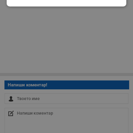
Строго
Ефективност
необходимо
Таргетиране
Функционалност
Некласифицирани
Напиши коментар!
Строго необходимо
Ефективност
Таргетиране
Функционалност
Некласифицирани
Строго необходимите бисквитки позволяват основната
функционалност на уебсайта, като потребителско