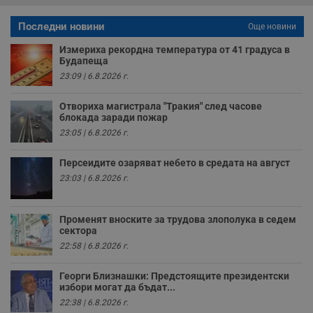
у
п
Последни новини
Още новини
о
и
т
Измериха рекордна температура от 41 градуса в
Будапеща
receive-cookie-deprecation
.hit.gemius.pl
1 година
Т
23:09 | 6.8.2026 г.
с
с
н
Отвориха магистрала "Тракия" след часове
н
п
блокада заради пожар
б
23:05 | 6.8.2026 г.
п
с
о
Персеидите озаряват небето в средата на август
с
а
23:03 | 6.8.2026 г.
р
у
з
з
Променят вноските за трудова злополука в седем
п
сектора
ASP.NET_SessionId
Сесия
Т
Microsoft
22:58 | 6.8.2026 г.
с
Corporation
D
www.dunavmost.com
п
Георги Близнашки: Предстоящите президентски
и
избори могат да бъдат...
т
22:38 | 6.8.2026 г.
к
п