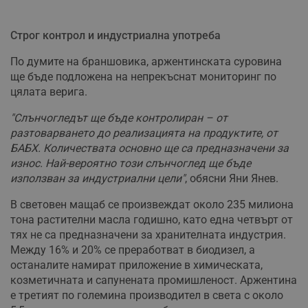
Строг контрол и индустриална употреба
По думите на браншовика, аржентинската суровина
ще бъде подложена на непрекъснат мониторинг по
цялата верига.
"Слънчогледът ще бъде контролиран – от
разтоварването до реализацията на продуктите, от
БАБХ. Количествата основно ще са предназначени за
износ. Най-вероятно този слънчоглед ще бъде
използван за индустриални цели"
, обясни Яни Янев.
В световен мащаб се произвеждат около 235 милиона
тона растителни масла годишно, като една четвърт от
тях не са предназначени за хранителната индустрия.
Между 16% и 20% се преработват в биодизел, а
останалите намират приложение в химическата,
козметичната и сапунената промишленост. Аржентина
е третият по големина производител в света с около