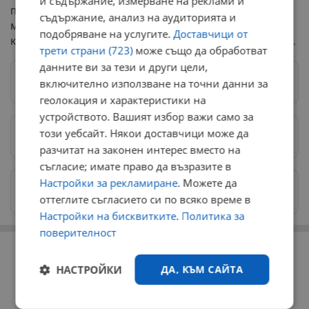
и съдържание, измерване на реклами и
прокурор Ваня Стефанова. Тя ще заема поста за
съдържание, анализ на аудиторията и
максималния допустим срок от шест месеца, докато
подобряване на услугите.
Доставчици от
кадровиците не стартират нова официална процедура.
трети страни (723)
може също да обработват
данните ви за тези и други цели,
Следвай ни в Google News
→
включително използване на точни данни за
геолокация и характеристики на
устройството. Вашият избор важи само за
този уебсайт. Някои доставчици може да
Предпочитани източници
→
разчитат на законен интерес вместо на
съгласие; имате право да възразите в
Настройки за рекламиране
. Можете да
Изпращайте снимки и информация на
news@dunavmost.com
оттеглите съгласието си по всяко време в
Настройки на бисквитките
.
Политика за
поверителност
РЕКЛАМА
НАСТРОЙКИ
ДА, КЪМ САЙТА