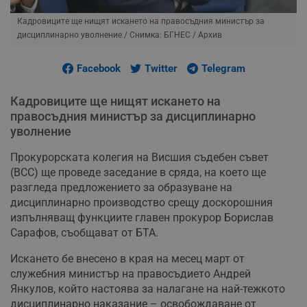
Кадровиците ще нищят искането на правосъдния министър за
дисциплинарно уволнение
/ Снимка: БГНЕС / Архив
Facebook
Twitter
Telegram
Кадровиците ще нищят искането на
правосъдния министър за дисциплинарно
уволнение
Прокурорската колегия на Висшия съдебен съвет
(ВСС) ще проведе заседание в сряда, на което ще
разгледа предложението за образуване на
дисциплинарно производство срещу доскорошния
изпълняващ функциите главен прокурор Борислав
Сарафов, съобщават от БТА.
Искането бе внесено в края на месец март от
служебния министър на правосъдието Андрей
Янкулов, който настоява за налагане на най-тежкото
дисциплинарно наказание – освобождаване от