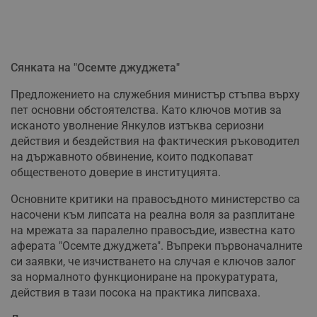
Сянката на "Осемте джуджета"
Предложението на служебния министър стъпва върху
пет основни обстоятелства. Като ключов мотив за
исканото уволнение Янкулов изтъква сериозни
действия и бездействия на фактическия ръководител
на държавното обвинение, които подкопават
общественото доверие в институцията.
Основните критики на правосъдното министерство са
насочени към липсата на реална воля за разплитане
на мрежата за паралелно правосъдие, известна като
аферата "Осемте джуджета". Въпреки първоначалните
си заявки, че изчистването на случая е ключов залог
за нормалното функциониране на прокуратурата,
действия в тази посока на практика липсваха.