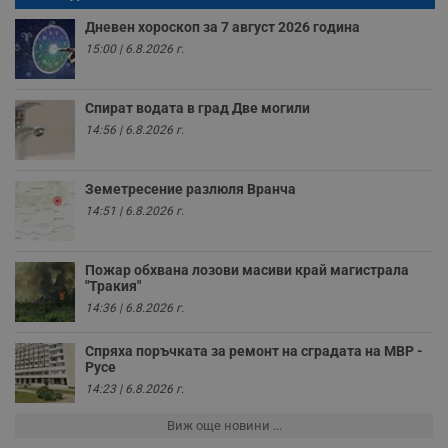
п
о
Дневен хороскоп за 7 август 2026 година
и
т
15:00 | 6.8.2026 г.
receive-cookie-deprecation
.hit.gemius.pl
1 година
Т
с
с
Спират водата в град Две могили
н
14:56 | 6.8.2026 г.
н
п
б
п
с
Земетресение разлюля Вранча
о
14:51 | 6.8.2026 г.
с
а
р
у
Пожар обхвана лозови масиви край магистрала
з
з
"Тракия"
п
14:36 | 6.8.2026 г.
ASP.NET_SessionId
Сесия
Т
Microsoft
с
Corporation
Спряха поръчката за ремонт на сградата на МВР -
D
www.dunavmost.com
Русе
п
и
14:23 | 6.8.2026 г.
т
к
Виж още новини ...
п
и