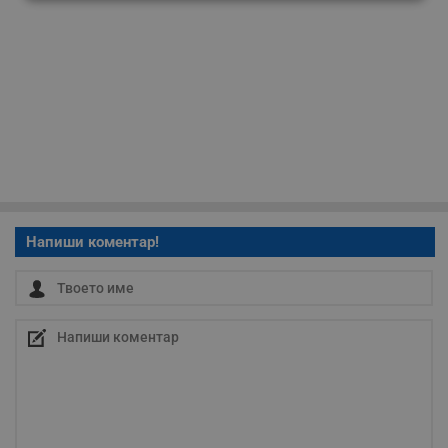
Строго
Ефективност
необходимо
Таргетиране
Функционалност
Некласифицирани
Напиши коментар!
Строго необходимо
Ефективност
Таргетиране
Функционалност
Некласифицирани
Строго необходимите бисквитки позволяват основната
функционалност на уебсайта, като потребителско
влизане и управление на акаунта. Уебсайтът не може да