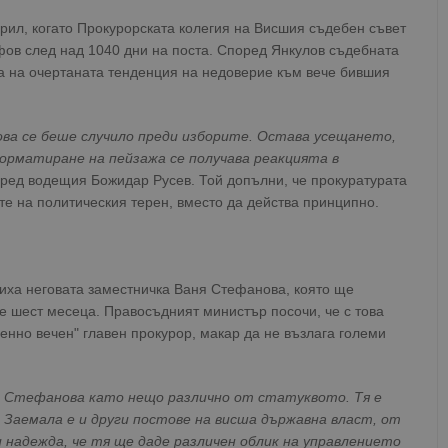
прил, когато Прокурорската колегия на Висшия съдебен съвет
ов след над 1040 дни на поста. Според Янкулов съдебната
а на очертаната тенденция на недоверие към вече бившия
ова се беше случило преди изборите. Остава усещането,
орматиране на пейзажа се получава реакцията в
пред водещия Божидар Русев. Той допълни, че прокуратурата
ите на политическия терен, вместо да действа принципно.
иха неговата заместничка Ваня Стефанова, която ще
 шест месеца. Правосъдният министър посочи, че с това
менно вечен" главен прокурор, макар да не възлага големи
а Стефанова като нещо различно от статуквото. Тя е
Заемала е и други постове на висша държавна власт, от
 надежда, че тя ще даде различен облик на управлението