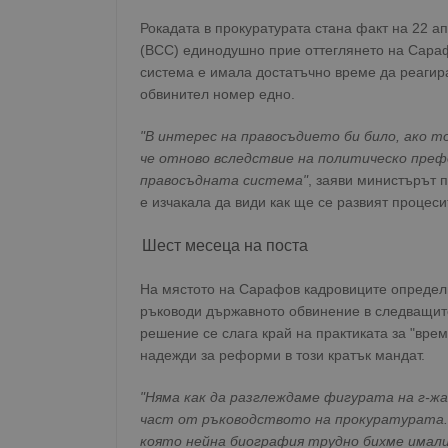
Рокадата в прокуратурата стана факт на 22 а
(ВСС) единодушно прие оттеглянето на Сараф
система е имала достатъчно време да реагир
обвинител номер едно.
"В интерес на правосъдието би било, ако т
че отново вследствие на политическо преф
правосъдната система"
, заяви министърът 
е изчакала да види как ще се развият процес
Шест месеца на поста
На мястото на Сарафов кадровиците определ
ръководи държавното обвинение в следващите
решение се слага край на практиката за "вре
надежди за реформи в този кратък мандат.
"Няма как да разглеждаме фигурата на г-ж
част от ръководството на прокуратурата. 
която нейна биография трудно бихме имали