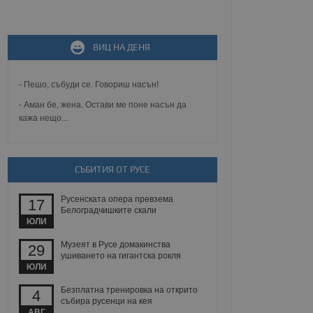
не, зададена от уеб
 ASP.NET MVC
ВИЦ НА ДЕНЯ
спре неразрешеното
т, известно като
тове. Той не съдържа
щожава при затваряне
- Пешо, събуди се. Говориш насън!
- Аман бе, жена. Остави ме поне насън да
ение на съгласието на
кажа нещо...
ст за тяхното
а данни за съгласието
ични политики и
антира, че техните
 сесии.
СЪБИТИЯ ОТ РУСЕ
аничаване между хората
а, за да се правят
Русенската опера превзема
17
хния уебсайт.
Белоградчишките скали
ЮЛИ
сигнализира на
 на бисквитките,
Музеят в Русе домакинства
29
а съответствие и
ушиването на гигантска рокля
ндарти и
ЮЛИ
Безплатна тренировка на открито
ck и предоставя
4
събира русенци на кея
требител използва
йният потребител може
АВГ