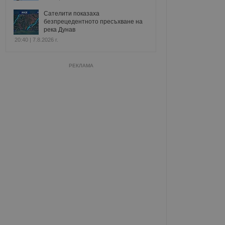
Сателити показаха
безпрецедентното пресъхване на
река Дунав
20:40 | 7.8.2026 г.
РЕКЛАМА