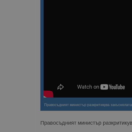
Правосъдният министър разкритикува закъснялата
Правосъдният министър разкритику