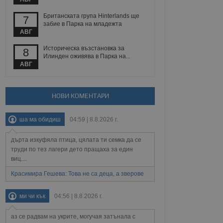
 уебсайт.
Британската група Hinterlands ще
7
забие в Парка на младежта
АВГ
Описание
Историческа възстановка за
8
Илинден оживява в Парка на...
АВГ
ребителски
елското поведение и
раници на сайта. Тя
яване на сайта. Тя
не на прегледи на
формация, която е
взаимодействат с
нкционалност в целия
прекарано на
НОВИ КОМЕНТАРИ
редпочитанията на
 сайтове; тя може
остта на социалните
тора на сайта.
използва новата или
ша ма обидиш
04:59 | 8.8.2026 г.
елски взаимодействия
нето и потребителския
дърта изкуфяла птица, цялата ти семка да се
труди по тез лагери дето пращаха за един
рез събиране на данни
 помага за
виц....
отребителите се
тапите на тестване.
Красимира Гешева: Това не са деца, а зверове
тистически данни,
 броя на посещенията,
ми чи кък
04:56 | 8.8.2026 г.
 са били заредени.
елския опит.
аз се радвам на укрите, могучая затънала с
я за потребителското