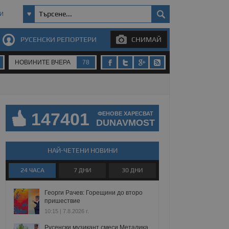
И
РУСЕНСКИ РЕПОРТЕРИ
СНИМАЙ
НОВИНИТЕ ВЧЕРА
78
147401
ФЕНОВЕ ХАРЕСВАТ
DUNAVMOST
НАЙ-ЧЕТЕНИ НОВИНИ
24 ЧАСА
7 ДНИ
30 ДНИ
Георги Рачев: Горещини до второ
пришествие
10:15 | 7.8.2026 г.
Русенски музикант смеси Металика