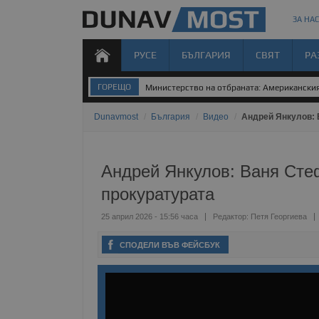
ЗА НАС
РУСЕ
БЪЛГАРИЯ
СВЯТ
РА
ГОРЕЩО
Градушка и порой удариха Силистренско
Dunavmost
/
България
/
Видео
/
Андрей Янкулов: 
Андрей Янкулов: Ваня Стеф
прокуратурата
25 април 2026 - 15:56 часа
Редактор:
Петя Георгиева
СПОДЕЛИ ВЪВ ФЕЙСБУК