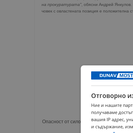
на прокуратурата"
, обясни Андрей Янкулов.
човек с овластената позиция е положителна с
Отговорно и
Ние и нашите парт
получаваме достъп
вашия IP адрес, у
Опасност от силови действия
и съдържание, изм