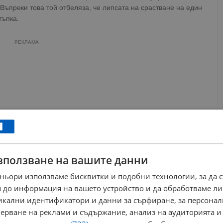
 Въпреки това той отбеляза, че липсата на срастване на един
тъпка.
РЕКЛАМА
зползване на вашите данни
ньори използваме бисквитки и подобни технологии, за да 
 до информация на вашето устройство и да обработваме ли
никални идентификатори и данни за сърфиране, за персона
ерване на реклами и съдържание, анализ на аудиторията и