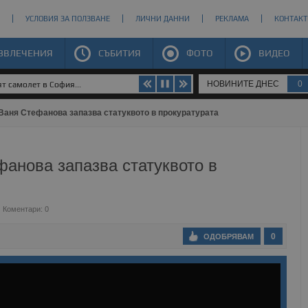
УСЛОВИЯ ЗА ПОЛЗВАНЕ
ЛИЧНИ ДАННИ
РЕКЛАМА
КОНТАКТ
ЗВЛЕЧЕНИЯ
СЪБИТИЯ
ФОТО
ВИДЕО
НОВИНИТЕ ДНЕС
0
Ваня Стефанова запазва статуквото в прокуратурата
анова запазва статуквото в
Коментари: 0
0
ОДОБРЯВАМ