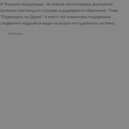
й Янкулов предупреди, че новата изпълняваща функциите
промени настоящото статукво в държавното обвинение. Това
 "Седмицата на Дарик", в което той коментира подадената
следвалите кадрови рокади на върха на съдебната система.
РЕКЛАМА