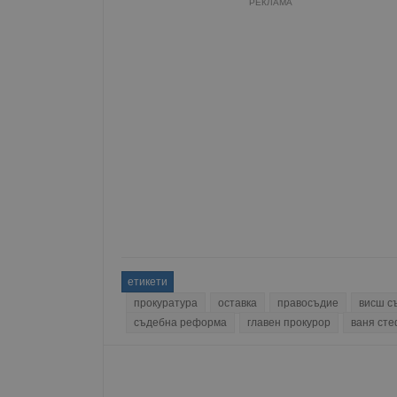
РЕКЛАМА
Име
__RequestVerificationT
VISITOR_PRIVACY_MET
__cf_bm
етикети
receive-cookie-depreca
прокуратура
оставка
правосъдие
висш с
съдебна реформа
главен прокурор
ваня ст
ASP.NET_SessionId