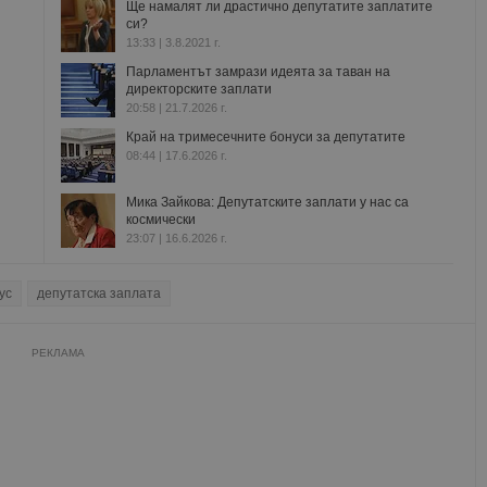
Ще намалят ли драстично депутатите заплатите
си?
13:33 | 3.8.2021 г.
Парламентът замрази идеята за таван на
директорските заплати
20:58 | 21.7.2026 г.
Край на тримесечните бонуси за депутатите
08:44 | 17.6.2026 г.
Мика Зайкова: Депутатските заплати у нас са
космически
23:07 | 16.6.2026 г.
ус
депутатска заплата
РЕКЛАМА