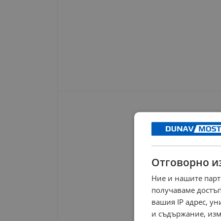
Отговорно и
Ние и нашите парт
получаваме достъп
вашия IP адрес, у
и съдържание, изм