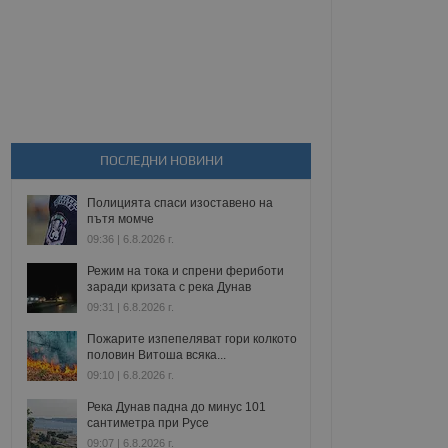
ПОСЛЕДНИ НОВИНИ
Полицията спаси изоставено на
пътя момче
09:36 | 6.8.2026 г.
Режим на тока и спрени фериботи
заради кризата с река Дунав
09:31 | 6.8.2026 г.
Пожарите изпепеляват гори колкото
половин Витоша всяка...
09:10 | 6.8.2026 г.
Река Дунав падна до минус 101
сантиметра при Русе
09:07 | 6.8.2026 г.