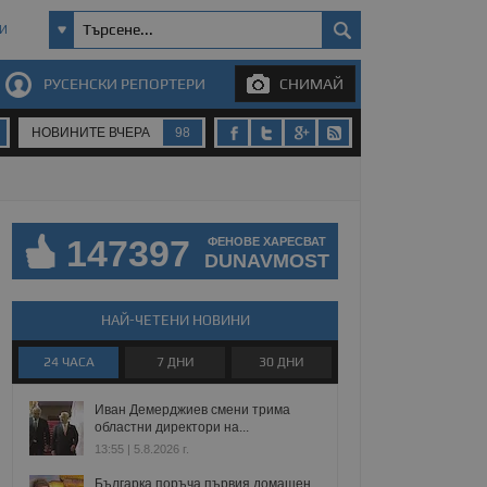
И
РУСЕНСКИ РЕПОРТЕРИ
СНИМАЙ
НОВИНИТЕ ВЧЕРА
98
147397
ФЕНОВЕ ХАРЕСВАТ
DUNAVMOST
НАЙ-ЧЕТЕНИ НОВИНИ
24 ЧАСА
7 ДНИ
30 ДНИ
Иван Демерджиев смени трима
областни директори на...
13:55 | 5.8.2026 г.
Българка поръча първия домашен