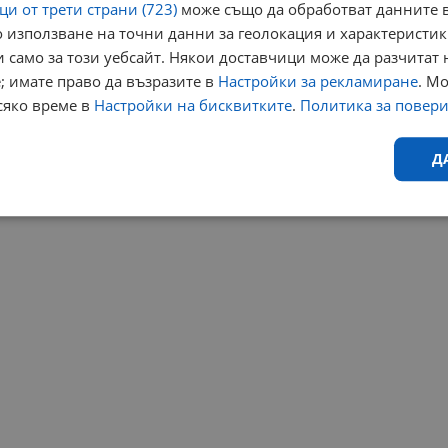
и от трети страни (723)
може също да обработват данните в
 използване на точни данни за геолокация и характеристик
 само за този уебсайт. Някои доставчици може да разчитат 
; имате право да възразите в
Настройки за рекламиране
. М
сяко време в
Настройки на бисквитките
.
Политика за повер
Д
Ефективност
Таргетиране
Функционалност
Н
еобходимо
Ефективност
Таргетиране
Функционалност
Неклас
исквитки позволяват основната функционалност на уебсайта, като потребителско
не може да се използва правилно без строго необходими бисквитки.