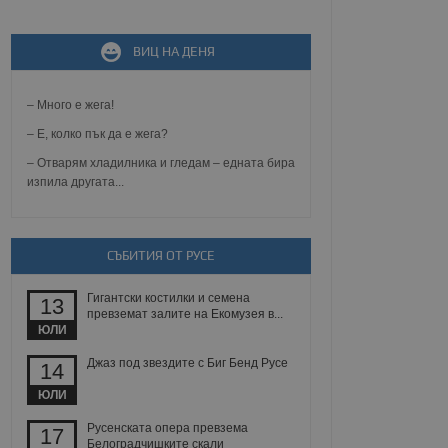
ВИЦ НА ДЕНЯ
не, зададена от уеб
 ASP.NET MVC
спре неразрешеното
т, известно като
– Много е жега!
тове. Той не съдържа
щожава при затваряне
– Е, колко пък да е жега?
– Отварям хладилника и гледам – едната бира
ение на съгласието на
изпила другата...
ст за тяхното
а данни за съгласието
ични политики и
антира, че техните
 сесии.
СЪБИТИЯ ОТ РУСЕ
аничаване между хората
а, за да се правят
хния уебсайт.
Гигантски костилки и семена
13
превземат залите на Екомузея в...
ЮЛИ
сигнализира на
 на бисквитките,
Джаз под звездите с Биг Бенд Русе
14
а съответствие и
ндарти и
ЮЛИ
ck и предоставя
Русенската опера превзема
17
требител използва
Белоградчишките скали