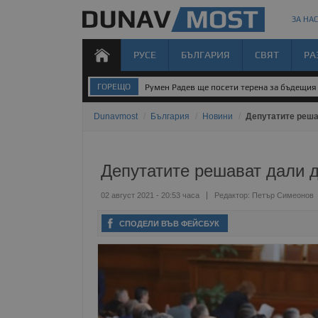
ЗА НАС
РУСЕ
БЪЛГАРИЯ
СВЯТ
РА
ГОРЕЩО
Румен Радев ще посети терена за бъдещия 
Dunavmost
/
България
/
Новини
/
Депутатите реша
Депутатите решават дали д
02 август 2021 - 20:53 часа
Редактор:
Петър Симеонов
СПОДЕЛИ ВЪВ ФЕЙСБУК