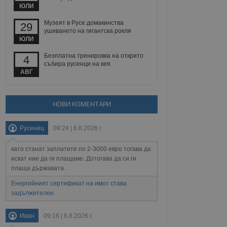
йният потребител може
ЮЛИ
 уебсайт.
Музеят в Русе домакинства
29
ушиването на гигантска рокля
ЮЛИ
Описание
Безплатна тренировка на открито
4
събира русенци на кея
ребителски
елското поведение и
АВГ
раници на сайта. Тя
яване на сайта. Тя
не на прегледи на
формация, която е
взаимодействат с
нкционалност в целия
прекарано на
редпочитанията на
НОВИ КОМЕНТАРИ
 сайтове; тя може
остта на социалните
тора на сайта.
използва новата или
елски взаимодействия
Русенец
09:24 | 6.8.2026 г.
нето и потребителския
като станат заплатите по 2-3000 евро тогава да
рез събиране на данни
искат ние да ги плащаме. Дотогава да си ги
 помага за
плаща държавата.
отребителите се
тапите на тестване.
Енергийният сертификат на имот става
тистически данни,
задължителен
 броя на посещенията,
 са били заредени.
елския опит.
Иван
09:16 | 6.8.2026 г.