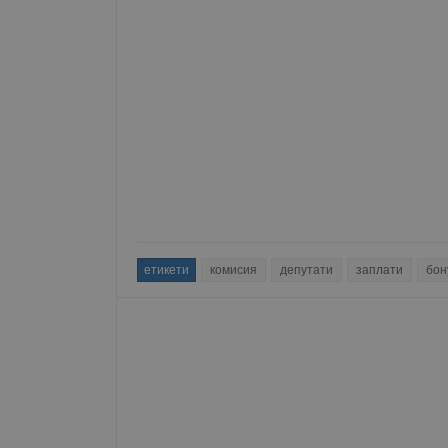
етикети
комисия
депутати
заплати
бон