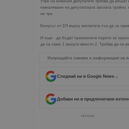
Утре на комисия депутатите трябва да решат 
намаляване на депутатската заплата тройно, 
не три.
Бонусът от 2/3 върху заплатата пък да се пре
И още - да бъдат премахнати парите за трансп
да са само 1 минута вместо 2. Трябва да се 
Изпращайте снимки и информация на
n
Следвай ни в Google News
→
Добави ни в предпочитани източ
РЕКЛАМА