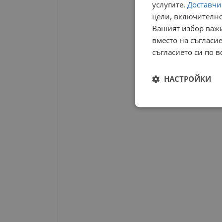
услугите.
Доставчиц
цели, включително
Вашият избор важи
вместо на съгласие
съгласието си по в
НАСТРОЙКИ
Строго
необходимо
Строго н
Строго необходимите б
на акаунта. Уебсайтът 