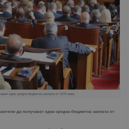
чават една средна бюджетна заплата от 1570 лева
вители да получават една средна бюджетна заплата от