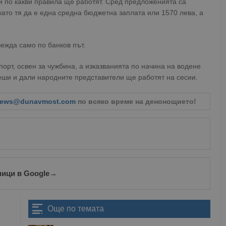
и по какви правила ще работят. Сред предложенията са
като тя да е една средна бюджетна заплата или 1570 лева, а
вежда само по банков път.
орт, освен за чужбина, а изказванията по начина на водене
реши и дали народните представители ще работят на сесии.
ews@dunavmost.com
по всяко време на денонощието!
ници в Google
→
Още по темата