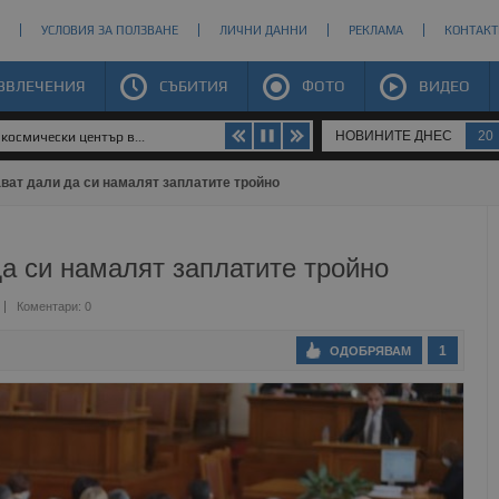
УСЛОВИЯ ЗА ПОЛЗВАНЕ
ЛИЧНИ ДАННИ
РЕКЛАМА
КОНТАКТ
ЗВЛЕЧЕНИЯ
СЪБИТИЯ
ФОТО
ВИДЕО
НОВИНИТЕ ДНЕС
20
космически център в...
ват дали да си намалят заплатите тройно
а си намалят заплатите тройно
Коментари: 0
1
ОДОБРЯВАМ