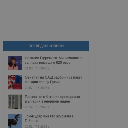
ПОСЛЕДНИ НОВИНИ
Наталия Ефремова: Минималната
заплата няма да е 620 евро
21:03 | 7.8.2026 г.
Сенатът на САЩ одобри нов пакет
санкции срещу Русия
20:57 | 7.8.2026 г.
Парковете с батерии превърнаха
България в енергиен лидер
20:54 | 7.8.2026 г.
Токов удар уби ято щъркели в
Габрово
20:51 | 7.8.2026 г.