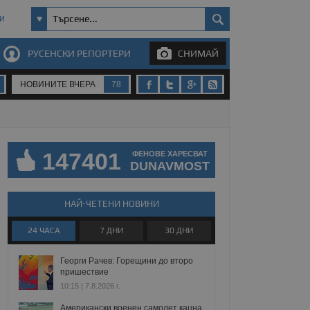
И
РУСЕНСКИ РЕПОРТЕРИ
СНИМАЙ
НОВИНИТЕ ВЧЕРА
78
147401
ФЕНОВЕ ХАРЕСВАТ
DUNAVMOST
НАЙ-ЧЕТЕНИ НОВИНИ
24 ЧАСА
7 ДНИ
30 ДНИ
Георги Рачев: Горещини до второ
пришествие
10:15 | 7.8.2026 г.
Американски военен самолет кацна