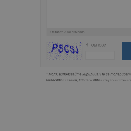
Име
__RequestVerificationT
Остават
2000
символа
ОБНОВИ
Поради зачестилите злоупотреби в сайта, 
VISITOR_PRIVACY_MET
изискваме да се идентифицирате с Google 
Натискайки на Google бутона коментарът 
попълнили по-горе в полето "Твоето име".
* Моля, използвайте кирилица! Не се толерират 
съхранявана при нас или показвана на дру
__cf_bm
етническа основа, както и коментари написани с
receive-cookie-depreca
ASP.NET_SessionId