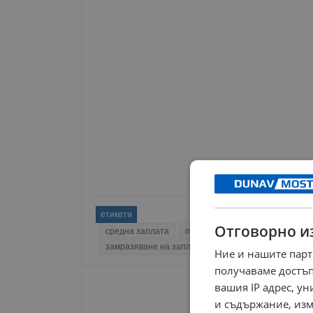
етикети
Отговорно и
средна заплата
парламент
депутати
зап
замразяване на заплати
еврозона българия
Ние и нашите парт
получаваме достъп
вашия IP адрес, у
и съдържание, изм