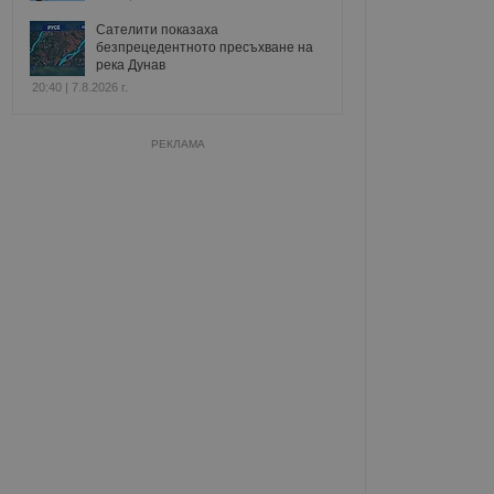
Сателити показаха
безпрецедентното пресъхване на
река Дунав
20:40 | 7.8.2026 г.
РЕКЛАМА