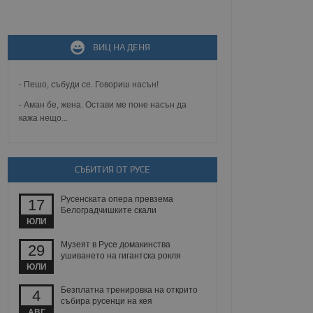
не, зададена от уеб
ВИЦ НА ДЕНЯ
 ASP.NET MVC
спре неразрешеното
т, известно като
тове. Той не съдържа
- Пешо, събуди се. Говориш насън!
щожава при затваряне
- Аман бе, жена. Остави ме поне насън да
кажа нещо...
ение на съгласието на
ст за тяхното
а данни за съгласието
ични политики и
антира, че техните
 сесии.
СЪБИТИЯ ОТ РУСЕ
аничаване между хората
а, за да се правят
Русенската опера превзема
17
хния уебсайт.
Белоградчишките скали
ЮЛИ
сигнализира на
Музеят в Русе домакинства
29
 на бисквитките,
ушиването на гигантска рокля
а съответствие и
ЮЛИ
ндарти и
Безплатна тренировка на открито
4
ck и предоставя
събира русенци на кея
требител използва
АВГ