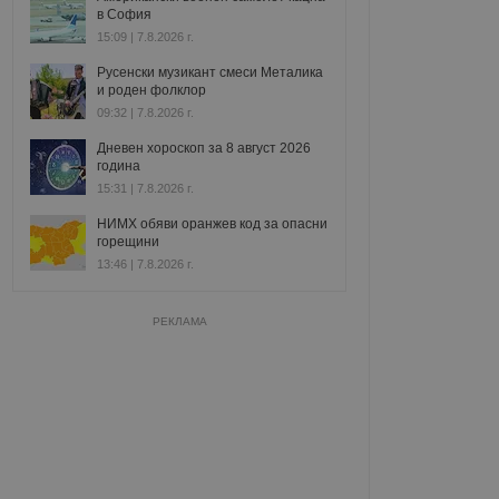
в София
15:09 | 7.8.2026 г.
Русенски музикант смеси Металика
и роден фолклор
09:32 | 7.8.2026 г.
Дневен хороскоп за 8 август 2026
година
15:31 | 7.8.2026 г.
НИМХ обяви оранжев код за опасни
горещини
13:46 | 7.8.2026 г.
РЕКЛАМА