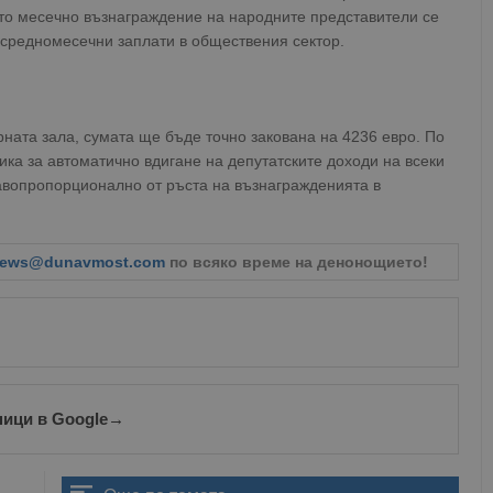
то месечно възнаграждение на народните представители се
 средномесечни заплати в обществения сектор.
ната зала, сумата ще бъде точно закована на 4236 евро. По
ика за автоматично вдигане на депутатските доходи на всеки
авопропорционално от ръста на възнагражденията в
ews@dunavmost.com
по всяко време на денонощието!
ници в Google
→