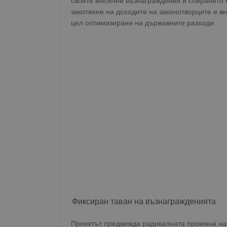
своите месечни възнаграждения и спирането 
закотвяне на доходите на законотворците е в
цел оптимизиране на държавните разходи.
Фиксиран таван на възнагражденията
Проектът предвижда радикалната промяна на н