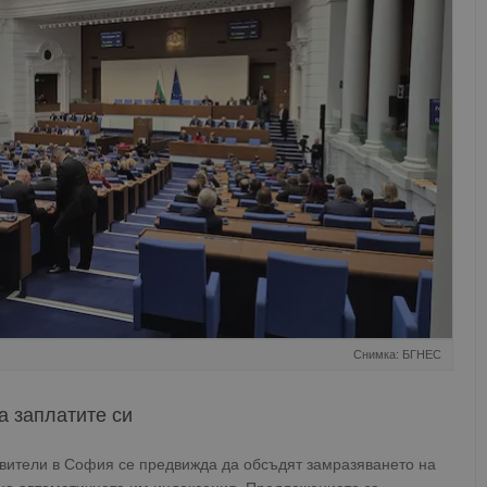
Снимка: БГНЕС
а заплатите си
авители в София се предвижда да обсъдят замразяването на