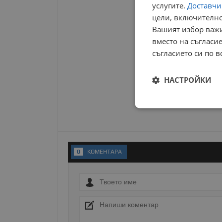
услугите.
Доставчиц
цели, включително
Вашият избор важи
вместо на съгласие
съгласието си по в
НАСТРОЙКИ
Строго
необходимо
0
KОМЕНТАРA
Строго н
Строго необходимите б
на акаунта. Уебсайтът 