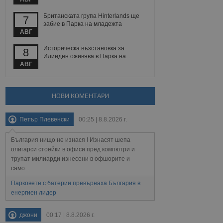
йният потребител може
 уебсайт.
Британската група Hinterlands ще
7
забие в Парка на младежта
АВГ
Описание
Историческа възстановка за
8
Илинден оживява в Парка на...
АВГ
ребителски
елското поведение и
раници на сайта. Тя
яване на сайта. Тя
не на прегледи на
формация, която е
взаимодействат с
нкционалност в целия
прекарано на
НОВИ КОМЕНТАРИ
редпочитанията на
 сайтове; тя може
остта на социалните
тора на сайта.
използва новата или
Петър Плевенски
00:25 | 8.8.2026 г.
елски взаимодействия
нето и потребителския
България нищо не изнася ! Изнасят шепа
олигарси стоейки в офиси пред компютри и
рез събиране на данни
трупат милиарди изнесени в офшорите и
 помага за
само...
отребителите се
тапите на тестване.
Парковете с батерии превърнаха България в
тистически данни,
енергиен лидер
 броя на посещенията,
 са били заредени.
елския опит.
джони
00:17 | 8.8.2026 г.