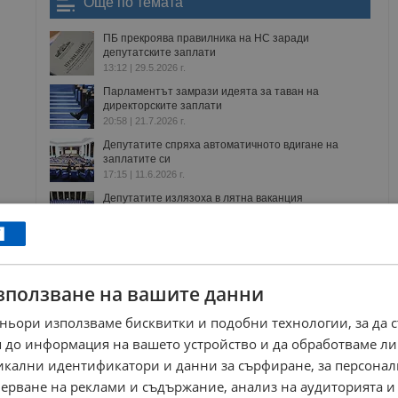
Още по темата
ПБ прекроява правилника на НС заради
депутатските заплати
13:12 | 29.5.2026 г.
Парламентът замрази идеята за таван на
директорските заплати
20:58 | 21.7.2026 г.
Депутатите спряха автоматичното вдигане на
заплатите си
17:15 | 11.6.2026 г.
Депутатите излязоха в лятна ваканция
18:04 | 31.7.2026 г.
зползване на вашите данни
лати
народно събрание
депутатски заплати
прогресивна българия
възнаграждения на депутати
ньори използваме бисквитки и подобни технологии, за да 
 до информация на вашето устройство и да обработваме ли
РЕКЛАМА
никални идентификатори и данни за сърфиране, за персона
ерване на реклами и съдържание, анализ на аудиторията и