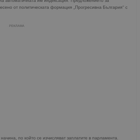
на автоматичната им индексация. Предложението за
несено от политическата формация „Прогресивна България“ с
РЕКЛАМА
ачина, по който се изчисляват заплатите в парламента.