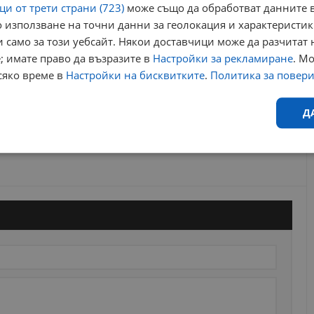
и от трети страни (723)
може също да обработват данните в
 използване на точни данни за геолокация и характеристик
 само за този уебсайт. Някои доставчици може да разчитат 
; имате право да възразите в
Настройки за рекламиране
. М
сяко време в
Настройки на бисквитките
.
Политика за повер
Д
Ефективност
Таргетиране
Функционалност
Н
еобходимо
Ефективност
Таргетиране
Функционалност
Неклас
исквитки позволяват основната функционалност на уебсайта, като потребителско
не може да се използва правилно без строго необходими бисквитки.