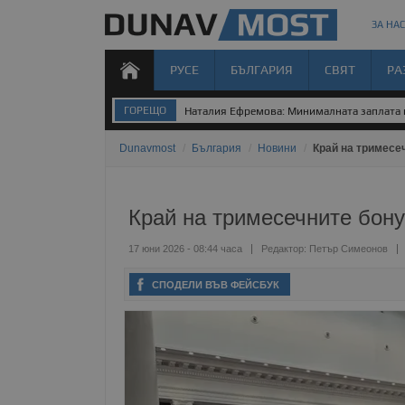
ЗА НАС
РУСЕ
БЪЛГАРИЯ
СВЯТ
РА
ГОРЕЩО
Наталия Ефремова: Минималната заплата н
Dunavmost
/
България
/
Новини
/
Край на тримесе
Край на тримесечните бону
17 юни 2026 - 08:44 часа
Редактор:
Петър Симеонов
СПОДЕЛИ ВЪВ ФЕЙСБУК