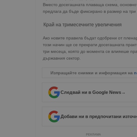
Вместо досегашната плаваща схема, основно
предлага да бъде фиксирано в размер на три
Край на тримесечните увеличения
Ако новите правила бъдат одобрени от пленар
този начин ще се прекрати досегашната практ
три месеца, която до момента се влияеше пр
държавния сектор.
Изпращайте снимки и информация на
n
Следвай ни в Google News
→
Добави ни в предпочитани източ
РЕКЛАМА