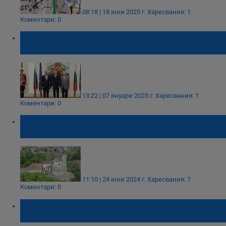
08:18 | 18 юни 2025 г.
Харесвания: 1
Коментари: 0
Румен Радев отличи двама адмирали от
запаса
13:22 | 07 януари 2025 г.
Харесвания: 1
Коментари: 0
Флотската кула в Русе отваря врати за
посетители
11:10 | 24 юни 2024 г.
Харесвания: 7
Коментари: 0
Гръцките кораби контролират 20% от
световния морски транспорт