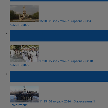
15:20 | 28 юли 2026 г.
Харесвания: 4
Коментари: 0
Военноморските сили отбелязват 147
години с ритуали в Русе
17:20 | 27 юли 2026 г.
Харесвания: 10
Коментари: 0
ВВМУ чества в Русе 145 години морски
флот
11:35 | 09 януари 2026 г.
Харесвания: 1
Коментари: 0