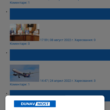
Коментари: 1
Наградиха трима военнослужещи от ВМС
в Русе
17:59 | 08 август 2022 г.
Харесвания: 0
Коментари: 0
Тази сутрин през територията на България
е прелетял руски правителствен самолет
14:47 | 24 април 2022 г.
Харесвания: 3
Коментари: 1
Руски кораби навлязоха в Средиземно
море за военни учения