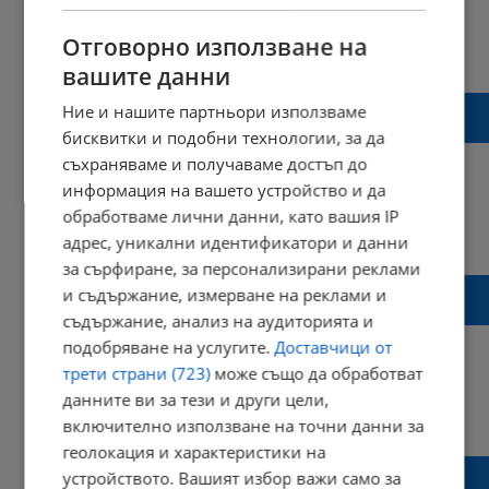
Отговорно използване на
23:03 | 07 февруари 2022 г.
Харесвания: 1
Коментари: 6
вашите данни
Стефан Янев: Нито един български войник
Ние и нашите партньори използваме
няма да пратим в Украйна
бисквитки и подобни технологии, за да
съхраняваме и получаваме достъп до
информация на вашето устройство и да
обработваме лични данни, като вашия IP
19:05 | 26 януари 2022 г.
Харесвания: 2
адрес, уникални идентификатори и данни
Коментари: 0
за сърфиране, за персонализирани реклами
Петима американски военни загинаха в
и съдържание, измерване на реклами и
катастрофа с хеликоптер
съдържание, анализ на аудиторията и
подобряване на услугите.
Доставчици от
трети страни (723)
може също да обработват
данните ви за тези и други цели,
22:11 | 04 септември 2021 г.
Харесвания: 0
включително използване на точни данни за
Коментари: 0
геолокация и характеристики на
Politico: Войната на САЩ по суша в
устройството. Вашият избор важи само за