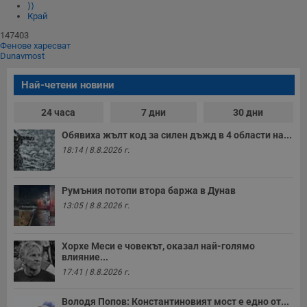
п
⟩⟩
A
Край
т
е
147403
д
Фенове харесват
н
Dunavmost
п
с
у
Най-четени новини
и
ф
н
24 часа
7 дни
30 дни
м
Т
Обявиха жълт код за силен дъжд в 4 области на...
и
п
18:14 | 8.8.2026 г.
у
з
б
Румъния потопи втора баржа в Дунав
VISITOR_PRIVACY_METADATA
5 месеца
Т
YouTube
4
с
.youtube.com
13:05 | 8.8.2026 г.
седмици
с
с
п
и
Хорхе Меси е човекът, оказал най-голямо
п
влияние...
т
в
17:41 | 8.8.2026 г.
с
з
с
Володя Попов: Константиновият мост е едно от...