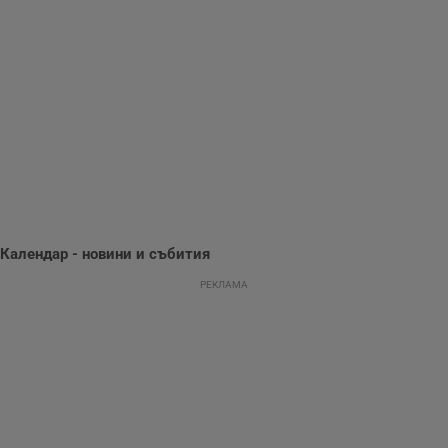
потребителското
поведение и
предпочитания.
Тази информация
се използва, за да
се оптимизира
представянето на
уебсайта и да
направят
рекламните
съобщения по-
важни за
потребителя.
Календар - новини и събития
РЕКЛАМА