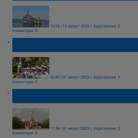
19:26 | 14 август 2023 г.
Харесвания: 0
Коментари: 0
Русе отбеляза 144 години от създаването
на флота
20:47 | 07 август 2023 г.
Харесвания: 3
Коментари: 0
Русе отбелязва 144 години от създаването
на Военноморските сили
11:54 | 01 август 2023 г.
Харесвания: 2
Коментари: 0