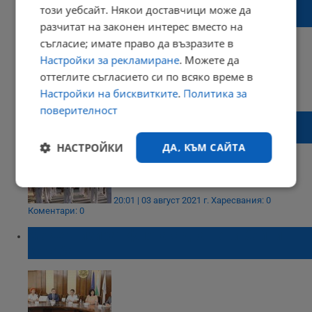
Афганистан приключи. Сега е ред на
този уебсайт. Някои доставчици може да
флота
разчитат на законен интерес вместо на
съгласие; имате право да възразите в
Настройки за рекламиране
. Можете да
оттеглите съгласието си по всяко време в
08:53 | 04 септември 2021 г.
Харесвания: 1
Настройки на бисквитките
.
Политика за
Коментари: 0
поверителност
Русе отбеляза 142 години от създаването
на военноморските сили
НАСТРОЙКИ
ДА, КЪМ САЙТА
Строго
Ефективност
необходимо
20:01 | 03 август 2021 г.
Харесвания: 0
Коментари: 0
Модернизират флота с два нови бойни
кораба
Таргетиране
Функционалност
Некласифицирани