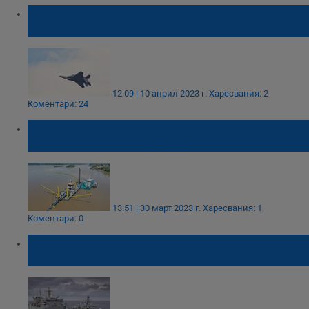
България е предложила да даде МиГ-
овете на Украйна
12:09 | 10 април 2023 г.
Харесвания: 2
Коментари: 24
Флотът на Агенцията за река Дунав е
модернизиран с 45 милиона лева
13:51 | 30 март 2023 г.
Харесвания: 1
Коментари: 0
Американски бойни кораби влязоха в
Тайванския проток