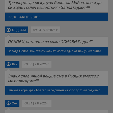
Треньорът да си купува билет за Майнатаси и да
си ходи! Пълен нещастник - Заплатаджия!!!
"Арда" надигра "Дунав"
СЪДБАТА
09:04 | 9.8.2026 г.
ОСНОВИ, останали са само ОСНОВИ Гъдьо!?
Володя Попов: Константиновият мост е едно от най-уникалните...
Вай
09:00 | 9.8.2026 г.
Значи след някой век,ще сме в Гърция,вместо,с
мамалигарите!!!
Земната кора край България се движи на юг с до 2 мм годишно
Хей
08:34 | 9.8.2026 г.