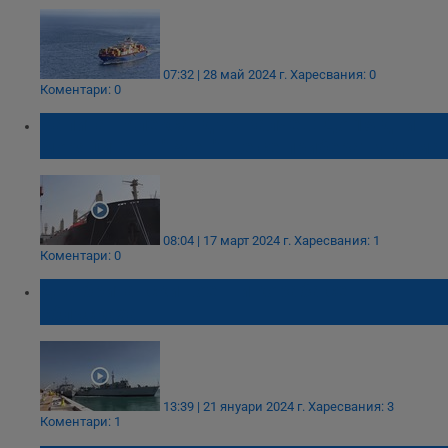
07:32 | 28 май 2024 г.
Харесвания: 0
Коментари: 0
Капитан Александър Калчев: До 15 дни
моряците от "Руен" ще се приберат у дома
08:04 | 17 март 2024 г.
Харесвания: 1
Коментари: 0
Два британски военни кораба се
сблъскаха
13:39 | 21 януари 2024 г.
Харесвания: 3
Коментари: 1