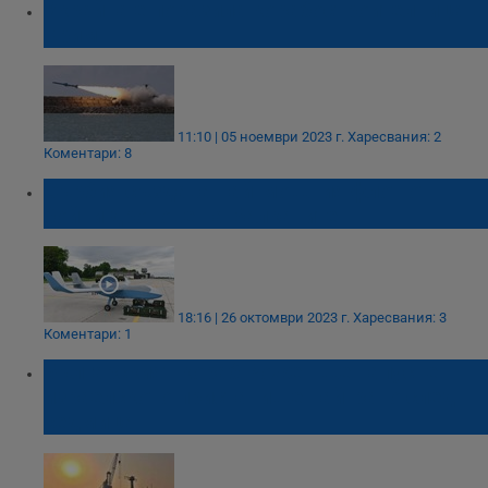
Украйна е поразила корабостроителница в
Крим
11:10 | 05 ноември 2023 г.
Харесвания: 2
Коментари: 8
Сърбия създава най-мощния флот от
бойни дронове на Балканите
18:16 | 26 октомври 2023 г.
Харесвания: 3
Коментари: 1
Българският кораб Рожен ще напусне
израелското пристанище най-рано след
седмица