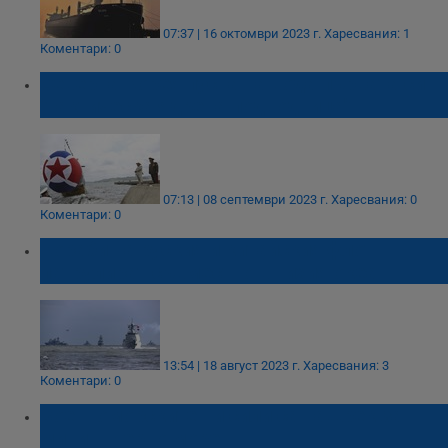
07:37 | 16 октомври 2023 г.
Харесвания: 1
Коментари: 0
Северна Корея пусна на вода първата си
"тактическа ядрена подводница"
07:13 | 08 септември 2023 г.
Харесвания: 0
Коментари: 0
Кораби на руския и китайския флот
патрулират съвместно в Тихия океан
13:54 | 18 август 2023 г.
Харесвания: 3
Коментари: 0
Военноморските ни сили са нащрек за
мини в Черно море