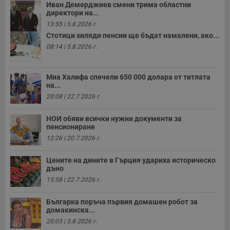
с
Иван Демерджиев смени трима областни
о
директори на...
с
13:55 | 5.8.2026 г.
а
р
Стотици хиляди пенсии ще бъдат намалени, ако...
у
з
08:14 | 5.8.2026 г.
з
п
ASP.NET_SessionId
Сесия
Т
Microsoft
Миа Халифа спечели 650 000 долара от титлата
с
Corporation
на...
D
www.dunavmost.com
20:08 | 22.7.2026 г.
п
и
т
НОИ обяви всички нужни документи за
к
п
пенсиониране
и
12:26 | 20.7.2026 г.
у
р
к
Цените на дините в Гърция удариха историческо
п
дъно
д
д
15:58 | 22.7.2026 г.
п
у
Българка поръча първия домашен робот за
домакинска...
20:03 | 5.8.2026 г.