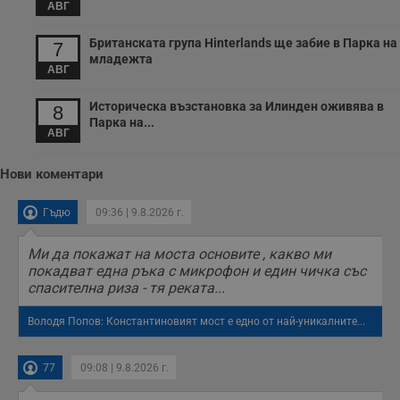
АВГ
Британската група Hinterlands ще забие в Парка на
7
младежта
АВГ
Историческа възстановка за Илинден оживява в
8
Парка на...
АВГ
Нови коментари
Гъдю
09:36 | 9.8.2026 г.
Ми да покажат на моста основите , какво ми
покадват една ръка с микрофон и един чичка със
спасителна риза - тя реката...
Володя Попов: Константиновият мост е едно от най-уникалните...
77
09:08 | 9.8.2026 г.