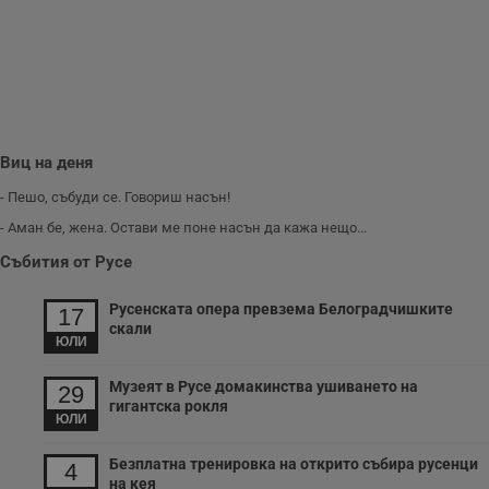
Виц на деня
- Пешо, събуди се. Говориш насън!
- Аман бе, жена. Остави ме поне насън да кажа нещо...
Събития от Русе
Русенската опера превзема Белоградчишките
17
скали
ЮЛИ
Музеят в Русе домакинства ушиването на
29
гигантска рокля
ЮЛИ
Безплатна тренировка на открито събира русенци
4
на кея