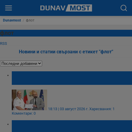
Dunavmost
/
флот
флот
RSS
Новини и статии свързани с етикет "флот"
Контраадмирал Кирил Михайлов получи
почетна грамота в Русе
18:13 | 03 август 2026 г.
Харесвания: 1
Коментари: 0
Русе почита 147 години български военен
флот