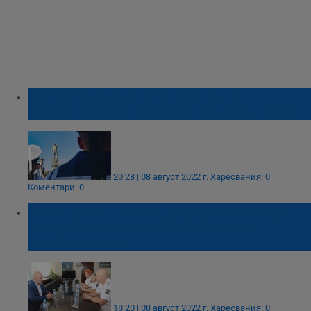
Спектакъл „Вълни“ и празнични
илюминации за празника на ВМС в Русе
20:28 | 08 август 2022 г.
Харесвания: 0
Коментари: 0
Командирът на ВМС в Русе апелира да
следим за миноподобни обекти по
Черноморието
18:20 | 08 август 2022 г.
Харесвания: 0