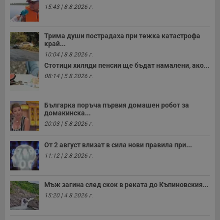
п
15:43 | 8.8.2026 г.
о
р
п
н
Трима души пострадаха при тежка катастрофа
п
край...
к
ч
10:04 | 8.8.2026 г.
п
с
Стотици хиляди пенсии ще бъдат намалени, ако...
б
08:14 | 5.8.2026 г.
__cf_bm
29
Т
Cloudflare Inc.
минути
с
.twitter.com
59
р
Българка поръча първия домашен робот за
секунди
м
домакинска...
б
о
20:03 | 5.8.2026 г.
у
п
о
От 2 август влизат в сила нови правила при...
и
т
11:12 | 2.8.2026 г.
receive-cookie-deprecation
.hit.gemius.pl
1 година
Т
с
с
Мъж загина след скок в реката до Къпиновския...
н
15:20 | 4.8.2026 г.
н
п
б
п