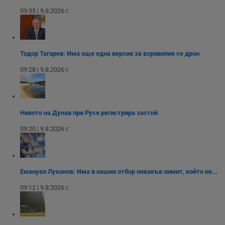
използва новата
медии в сайта.
анализи от
или старата
09:35 | 9.8.2026 г.
оператора на
версия на
сайта.
интерфейса на
Youtube.
_sharedID_cst
.dunavmost.com
11
Тази бисквитка се
месеца 4
използва за
седмици
проследяване на
Тодор Тагарев: Има още една версия за взривилия се дрон
потребителски
взаимодействия и
ангажираност на
09:28 | 9.8.2026 г.
уебсайта за
подобряване на
обслужването и
потребителския
опит.
Нивото на Дунав при Русе регистрира застой
Gtest
1
Тази бисквитка се
Gemius
седмица
използва за A/B
.hit.gemius.pl
09:20 | 9.8.2026 г.
тестване на
уебсайта чрез
събиране на
данни за
поведението и
взаимодействието
Емануел Луканов: Има в нашия отбор някакъв лимит, който не...
на посетителите.
Той помага за
09:12 | 9.8.2026 г.
подобряване на
потребителския
опит, като
разбира как
потребителите се
ангажират с