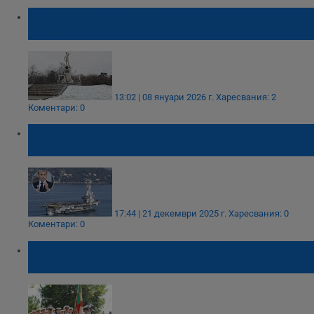
ВВМУ в Русе отбелязва 145 години от
създаването си
13:02 | 08 януари 2026 г.
Харесвания: 2
Коментари: 0
Франция започва изграждането на нов
самолетоносач
17:44 | 21 декември 2025 г.
Харесвания: 0
Коментари: 0
Военноморските сили отбелязват 146
години с тържества в Русе