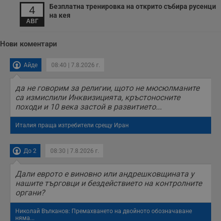
Безплатна тренировка на открито събира русенци
4
на кея
АВГ
Нови коментари
Айде
08:40 | 7.8.2026 г.
да не говорим за религии, щото не мюсюлманите
са измислили Инквизицията, кръстоносните
походи и 10 века застой в развитието...
Италия праща изтребители срещу Иран
До 2
08:30 | 7.8.2026 г.
Дали еврото е виновно или андрешковщината у
нашите търговци и бездействието на контролните
органи?
Николай Вълканов: Премахването на двойното обозначаване
няма...