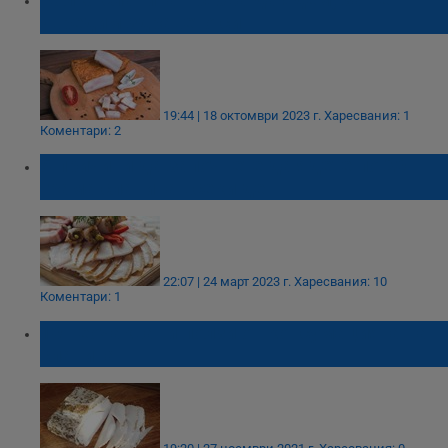
увредим здравето си
19:44 | 18 октомври 2023 г.
Харесвания: 1
Коментари: 2
5 причини да започнете да ядете по 20
грама сланина всеки ден
22:07 | 24 март 2023 г.
Харесвания: 10
Коментари: 1
10 неочаквани ползи от консумацията на
сланина