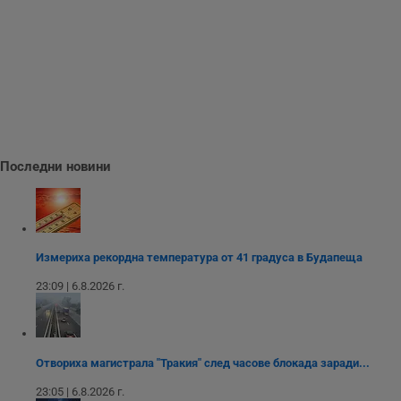
о
у
п
о
и
т
receive-cookie-deprecation
.hit.gemius.pl
1 година
Т
с
с
н
н
п
Последни новини
б
п
с
о
с
а
р
Измериха рекордна температура от 41 градуса в Будапеща
у
з
з
23:09 | 6.8.2026 г.
п
ASP.NET_SessionId
Сесия
Т
Microsoft
с
Corporation
D
www.dunavmost.com
п
Отвориха магистрала "Тракия" след часове блокада заради...
и
т
23:05 | 6.8.2026 г.
к