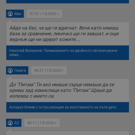
Max
07:51 | 7.8.2026 г.
Айде на бас, че ще ги вдигнат. Вече като нямаш
база за сравнение, лекичко ще ги завшат, и още
веднъж ще ни одерат кожите....
Николай Вълканов: Премахването на двойното обозначаване
няма...
Георги
06:21 | 7.8.2026 г.
До "Питам".Ти ако имаше сърце нямаше да се
криеш зад измислици като "Питам".Щеше да
излезеш с името си.
Аспарух Илиев с остра реакция за изоставеното на пътя дете
A3
00:11 | 7.8.2026 г.