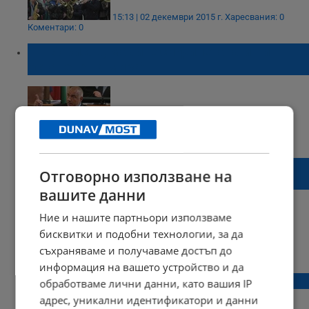
15:13 | 02 декември 2015 г.
Харесвания: 0
Коментари: 0
Г-н Борисов, маайте си филетата и ни
оставете на мира!
18:08 | 01 декември 2015 г.
Харесвания: 4
Коментари: 0
Който пие ракия и яде сланина – да му
Отговорно използване на
плащаме ли лечението?
вашите данни
Ние и нашите партньори използваме
бисквитки и подобни технологии, за да
11:11 | 01 декември 2015 г.
Харесвания: 1
съхраняваме и получаваме достъп до
Коментари: 0
информация на вашето устройство и да
15-те най-вредни храни в България
обработваме лични данни, като вашия IP
адрес, уникални идентификатори и данни