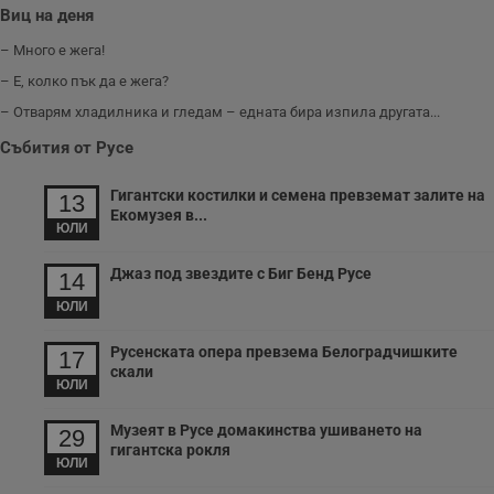
посещенията,
Виц на деня
средното време,
прекарано на
уебсайта и какви
– Много е жега!
страници са били
заредени. Целта е
– Е, колко пък да е жега?
да се подобри
съдържанието на
– Отварям хладилника и гледам – едната бира изпила другата...
сайта и
потребителския
Събития от Русе
опит.
Gdynp
1 година
Тази бисквитка се
Gemius
Гигантски костилки и семена превземат залите на
13
използва с цел
.hit.gemius.pl
Екомузея в...
събиране на
ЮЛИ
информация за
потребителското
поведение и
Джаз под звездите с Биг Бенд Русе
14
предпочитания.
Тази информация
ЮЛИ
се използва, за да
се оптимизира
представянето на
Русенската опера превзема Белоградчишките
17
уебсайта и да
скали
направят
ЮЛИ
рекламните
съобщения по-
важни за
Музеят в Русе домакинства ушиването на
29
потребителя.
гигантска рокля
ЮЛИ