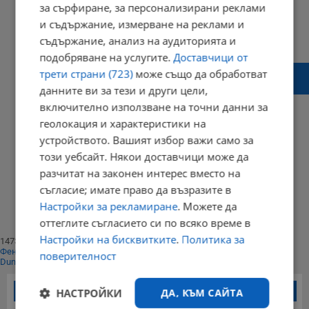
за сърфиране, за персонализирани реклами
и съдържание, измерване на реклами и
20:12 | 10 юли 2015 г.
Харесвания: 2
съдържание, анализ на аудиторията и
Коментари: 3
подобряване на услугите.
Доставчици от
Диетолозите ни лъгаха 50 години че
трети страни (723)
може също да обработват
сланината и яйцата са вредни
данните ви за тези и други цели,
включително използване на точни данни за
геолокация и характеристики на
устройството. Вашият избор важи само за
20:28 | 07 май 2015 г.
Харесвания: 3
този уебсайт. Някои доставчици може да
Коментари: 4
разчитат на законен интерес вместо на
Начало
съгласие; имате право да възразите в
⟨⟨
1
Настройки за рекламиране
. Можете да
⟩⟩
оттеглите съгласието си по всяко време в
Край
Настройки на бисквитките
.
Политика за
147397
Фенове харесват
поверителност
Dunavmost
Най-четени новини
НАСТРОЙКИ
ДА, КЪМ САЙТА