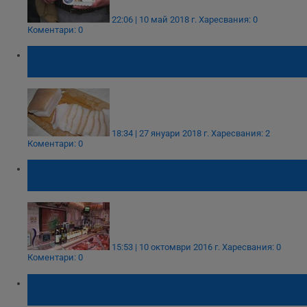
22:06 | 10 май 2018 г.
Харесвания: 0
Коментари: 0
Резен сланина засилва интелектуалните
способности
18:34 | 27 януари 2018 г.
Харесвания: 2
Коментари: 0
Пробутват ни месо с изтекъл срок на
годност
15:53 | 10 октомври 2016 г.
Харесвания: 0
Коментари: 0
Голяма врява за едно парче сланина и
пръстов отпечатък