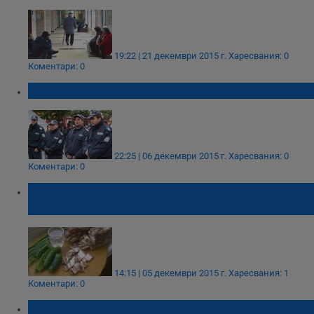
19:22 | 21 декември 2015 г.
Харесвания: 0
Коментари: 0
Полицаите на свинско без сланина
22:25 | 06 декември 2015 г.
Харесвания: 0
Коментари: 0
Българинът жена си дава, но сланината -
не!
14:15 | 05 декември 2015 г.
Харесвания: 1
Коментари: 0
Опитвали ли сте новият "Milka" шоколад?