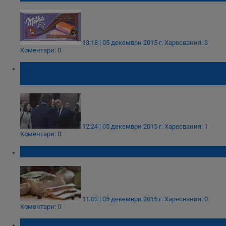
13:18 | 05 декември 2015 г.
Харесвания: 3
Коментари: 0
Сланината султан показа "завидно"
чувство за хумор
12:24 | 05 декември 2015 г.
Харесвания: 1
Коментари: 0
ИЗНЕНАДА: Сланината е полезна!
11:03 | 05 декември 2015 г.
Харесвания: 0
Коментари: 0
На всяка витрина – сланина, па на всяко