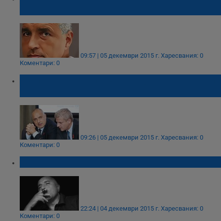
кьоше – Порше…
09:57 | 05 декември 2015 г.
Харесвания: 0
Коментари: 0
Аз много обичам сланинка, но докторът ми
я забранява
09:26 | 05 декември 2015 г.
Харесвания: 0
Коментари: 0
Най-после Бойко си призна!
22:24 | 04 декември 2015 г.
Харесвания: 0
Коментари: 0