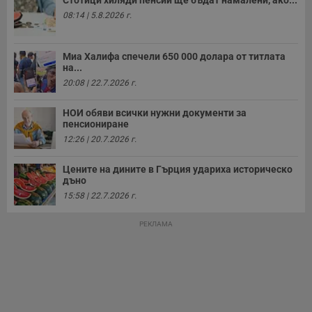
Стотици хиляди пенсии ще бъдат намалени, ако...
з
б
08:14 | 5.8.2026 г.
VISITOR_PRIVACY_METADATA
5 месеца
Т
YouTube
4
с
.youtube.com
седмици
с
Миа Халифа спечели 650 000 долара от титлата
с
на...
п
20:08 | 22.7.2026 г.
и
п
т
НОИ обяви всички нужни документи за
в
с
пенсиониране
з
12:26 | 20.7.2026 г.
с
п
о
Цените на дините в Гърция удариха историческо
р
дъно
п
н
15:58 | 22.7.2026 г.
п
к
ч
РЕКЛАМА
п
с
б
__cf_bm
29
Т
Cloudflare Inc.
минути
с
.twitter.com
59
р
секунди
м
б