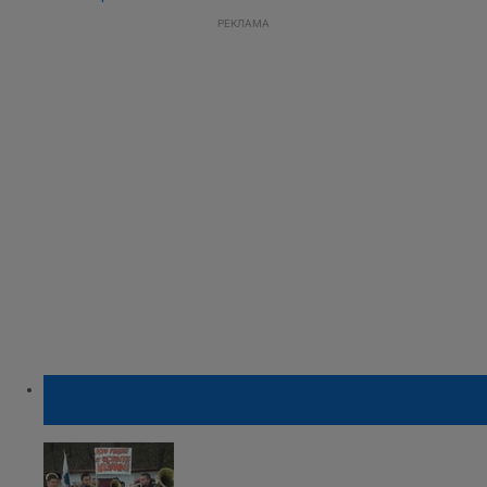
РЕКЛАМА
Ракия да не пием, сланина да не ядем...
по-добре да умрем