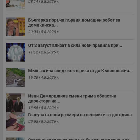
08:14 | 5.8.2026 г.
функционалност на уебсайта, като потребителско
влизане и управление на акаунта. Уебсайтът не може да
се използва правилно без строго необходими
бисквитки.
Българка поръча първия домашен робот за
домакинска...
Валиден
Име
Доставчик
/
Домейн
О
20:03 | 5.8.2026 г.
до
__RequestVerificationToken
Сесия
Т
Microsoft
От 2 август влизат в сила нови правила при...
п
Corporation
ф
www.dunavmost.com
11:12 | 2.8.2026 г.
з
п
и
п
Мъж загина след скок в реката до Къпиновския...
A
т
15:20 | 4.8.2026 г.
е
д
н
п
Иван Демерджиев смени трима областни
с
директори на...
у
и
13:55 | 5.8.2026 г.
ф
Гласуваха нови размери на пенсиите за догодина
н
м
09:55 | 8.7.2026 г.
Т
и
п
у