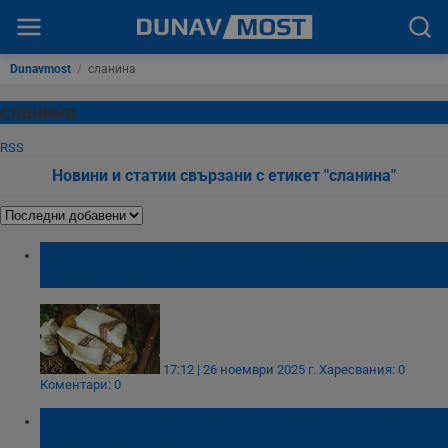
Dunavmost
/
сланина
сланина
RSS
Новини и статии свързани с етикет "сланина"
Сланината помага за нормализиране на
холестерола
17:12 | 26 ноември 2025 г.
Харесвания: 0
Коментари: 0
Сланината и свинската мас се нареждат
сред най-полезните храни