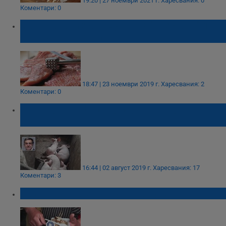
19:20 | 27 ноември 2021 г.
Харесвания: 0
Коментари: 0
Свинското месо в Дупница "прескочи" 15
лева за килограм
18:47 | 23 ноември 2019 г.
Харесвания: 2
Коментари: 0
Роден учен: Няма чума, жегата убива
прасетата
16:44 | 02 август 2019 г.
Харесвания: 17
Коментари: 3
Раздаваха военна кухня в Русе