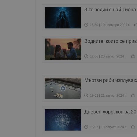
3-те зодии с най-силна
15:59 | 10 ноември 2024 г.
Зодиите, които се при
12:06 | 23 август 2024 г.
Мъртви риби изплуваха
19:01 | 21 август 2024 г.
Дневен хороскоп за 20
15:07 | 19 август 2024 г.