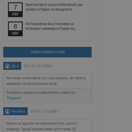
йният потребител може
Британската група Hinterlands ще
7
 уебсайт.
забие в Парка на младежта
АВГ
Историческа възстановка за
8
Описание
Илинден оживява в Парка на...
АВГ
ребителски
елското поведение и
раници на сайта. Тя
яване на сайта. Тя
не на прегледи на
формация, която е
взаимодействат с
НОВИ КОМЕНТАРИ
нкционалност в целия
прекарано на
редпочитанията на
 сайтове; тя може
До 3
20:13 | 7.8.2026 г.
остта на социалните
тора на сайта.
използва новата или
елски взаимодействия
Не знам за всичките, но съм сигурен, че твоите
нето и потребителския
миришат на казанлъшки рози
рез събиране на данни
Разкриха крадец на маратонки в квартал
 помага за
"Родина"
отребителите се
тапите на тестване.
Реалист
20:07 | 7.8.2026 г.
тистически данни,
 броя на посещенията,
 са били заредени.
Много се дразня на журналистите, когато
елския опит.
наричат "деца" всичко живо дето няма 18