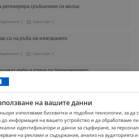
а регенерира гръбначния си мозък
Харесвания: 1
Коментари: 2
ав са на ръба на изчезването
Харесвания: 0
Коментари: 4
ашават риби и птици по Черноморието
ресвания: 1
Коментари: 0
зползване на вашите данни
ичайното поведение на риби във Флорида
ньори използваме бисквитки и подобни технологии, за да 
аресвания: 0
Коментари: 2
 до информация на вашето устройство и да обработваме ли
никални идентификатори и данни за сърфиране, за персона
 фотоволтаичен покрив на Екомузея в Русе?
ерване на реклами и съдържание, анализ на аудиторията и