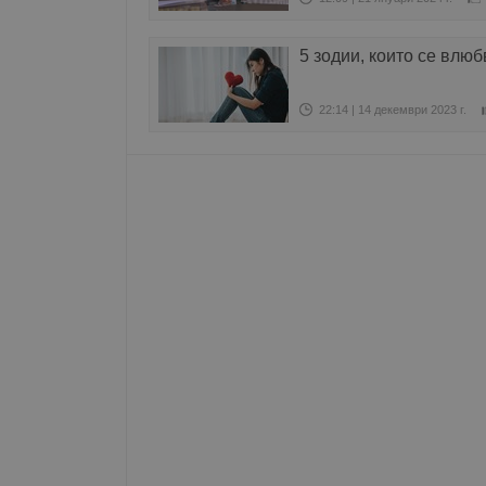
Име
5 зодии, които се влю
__RequestVerificationT
22:14 | 14 декември 2023 г.
VISITOR_PRIVACY_MET
__cf_bm
receive-cookie-depreca
ASP.NET_SessionId