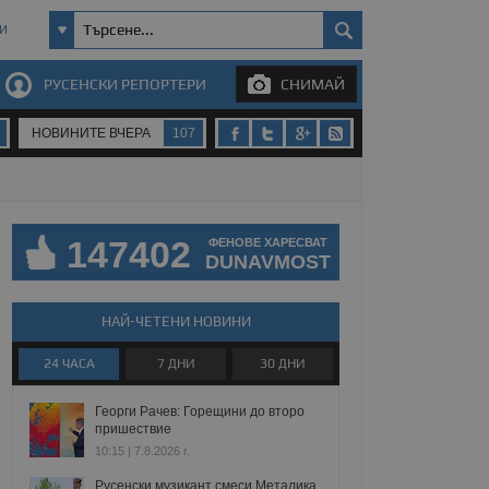
И
РУСЕНСКИ РЕПОРТЕРИ
СНИМАЙ
НОВИНИТЕ ВЧЕРА
107
147402
ФЕНОВЕ ХАРЕСВАТ
DUNAVMOST
НАЙ-ЧЕТЕНИ НОВИНИ
24 ЧАСА
7 ДНИ
30 ДНИ
Георги Рачев: Горещини до второ
пришествие
10:15 | 7.8.2026 г.
Русенски музикант смеси Металика