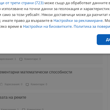
и от трети страни (723)
може също да обработват данните в
 използване на точни данни за геолокация и характеристик
аресвания: 3
Коментари: 4
 само за този уебсайт. Някои доставчици може да разчитат 
; имате право да възразите в
Настройки за рекламиране
. М
най-склонни да подновят бившата си любов
сяко време в
Настройки на бисквитките
.
Политика за повер
аресвания: 0
Коментари: 0
Д
то се нуждаят от щипка увереност
Ефективност
Таргетиране
Функционалност
Н
аресвания: 1
Коментари: 0
лементарни математически способности
Харесвания: 0
Коментари: 0
еобходимо
Ефективност
Таргетиране
Функционалност
Неклас
вата на реките
исквитки позволяват основната функционалност на уебсайта, като потребителско
не може да се използва правилно без строго необходими бисквитки.
Харесвания: 1
Коментари: 0