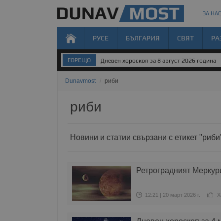
ЗА НАС
РУСЕ
БЪЛГАРИЯ
СВЯТ
РА
ГОРЕЩО
Дневен хороскоп за 8 август 2026 година
Dunavmost
/
риби
риби
Новини и статии свързани с етикет "риби
Ретроградният Меркури
12:21 | 20 март 2026 г.
Х