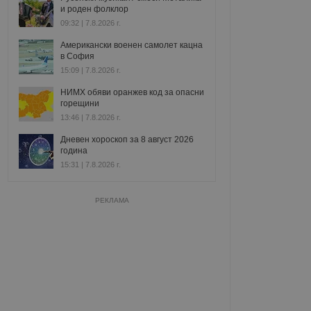
и роден фолклор
09:32 | 7.8.2026 г.
Американски военен самолет кацна
в София
15:09 | 7.8.2026 г.
НИМХ обяви оранжев код за опасни
горещини
13:46 | 7.8.2026 г.
Дневен хороскоп за 8 август 2026
година
15:31 | 7.8.2026 г.
РЕКЛАМА