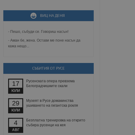
ВИЦ НА ДЕНЯ
не, зададена от уеб
 ASP.NET MVC
спре неразрешеното
т, известно като
- Пешо, събуди се. Говориш насън!
тове. Той не съдържа
щожава при затваряне
- Аман бе, жена. Остави ме поне насън да
кажа нещо...
ение на съгласието на
ст за тяхното
а данни за съгласието
ични политики и
СЪБИТИЯ ОТ РУСЕ
антира, че техните
 сесии.
Русенската опера превзема
аничаване между хората
17
а, за да се правят
Белоградчишките скали
хния уебсайт.
ЮЛИ
Музеят в Русе домакинства
29
сигнализира на
ушиването на гигантска рокля
 на бисквитките,
ЮЛИ
а съответствие и
ндарти и
Безплатна тренировка на открито
4
събира русенци на кея
ck и предоставя
АВГ
требител използва