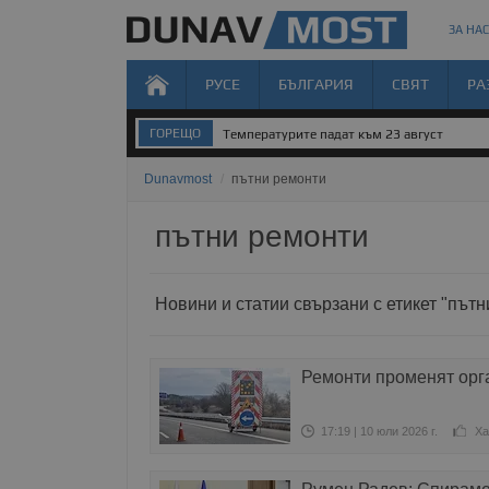
ЗА НАС
РУСЕ
БЪЛГАРИЯ
СВЯТ
РА
ГОРЕЩО
Температурите падат към 23 август
Dunavmost
/
пътни ремонти
пътни ремонти
Новини и статии свързани с етикет "път
Ремонти променят орг
17:19 | 10 юли 2026 г.
Ха