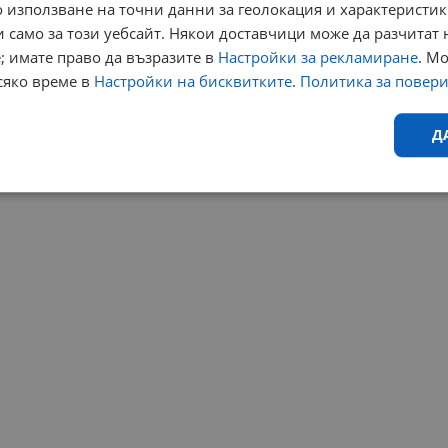
 използване на точни данни за геолокация и характеристик
 само за този уебсайт. Някои доставчици може да разчитат 
; имате право да възразите в
Настройки за рекламиране
. М
сяко време в
Настройки на бисквитките
.
Политика за повер
Д
Ефективност
Таргетиране
Функционалност
Н
еобходимо
Ефективност
Таргетиране
Функционалност
Неклас
исквитки позволяват основната функционалност на уебсайта, като потребителско
не може да се използва правилно без строго необходими бисквитки.
Валиден
Доставчик
/
Домейн
Описание