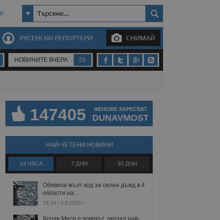
И
РУСЕНСКИ РЕПОРТЕРИ
СНИМАЙ
НОВИНИТЕ ВЧЕРА
55
147405
ФЕНОВЕ ХАРЕСВАТ
DUNAVMOST
НАЙ-ЧЕТЕНИ НОВИНИ
24 ЧАСА
7 ДНИ
30 ДНИ
Обявиха жълт код за силен дъжд в 4
области на...
18:14 | 8.8.2026 г.
Хорхе Меси е човекът, оказал най-