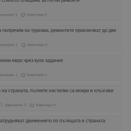
 сляпото плащане за пътни ремонти
ресвания: 1
Коментари: 0
 попречим на туризма, ремонтите приключват до две
ресвания: 1
Коментари: 0
иони евро чрез кухи задания
ресвания: 1
Коментари: 0
 на страната, пътните настилки са мокри и хлъзгави
Харесвания: 5
Коментари: 0
атрудняват движението по пътищата в страната