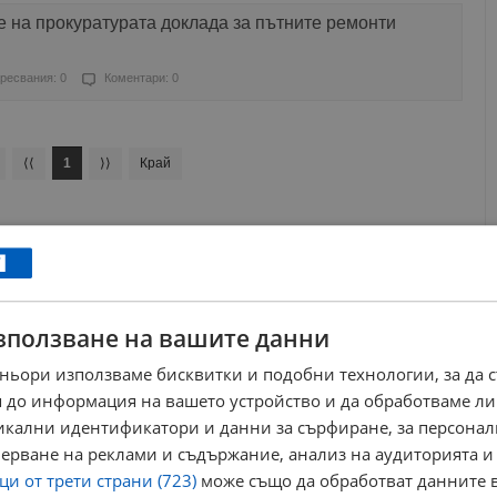
 на прокуратурата доклада за пътните ремонти
ресвания: 0
Коментари: 0
⟨⟨
1
⟩⟩
Край
зползване на вашите данни
ньори използваме бисквитки и подобни технологии, за да 
 до информация на вашето устройство и да обработваме ли
никални идентификатори и данни за сърфиране, за персона
ерване на реклами и съдържание, анализ на аудиторията и
и от трети страни (723)
може също да обработват данните в