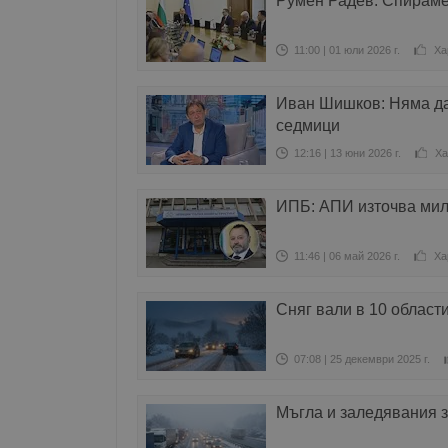
Румен Радев: Спираме
11:00 | 01 юли 2026 г.
Ха
Иван Шишков: Няма да
седмици
12:16 | 13 юни 2026 г.
Ха
ИПБ: АПИ източва мил
11:46 | 06 май 2026 г.
Ха
Сняг вали в 10 области
07:08 | 25 декември 2025 г.
Мъгла и заледявания з