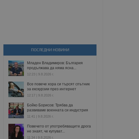
ПОСЛЕДНИ НОВИНИ
Младен Владимиров: България
продължава да няма ясна...
12:23 | 9.8.2026 г.
Все повече хора си търсят спътник
за екскурзии през интернет
12:17 | 9.8.2026 г.
Бойко Борисов: Трябва да
развиваме военната си индустрия
11:41 | 9.8.2026 г.
Повечето от употребяващите дрога
не знаят, че купуват...
11:34 | 9.8.2026 г.