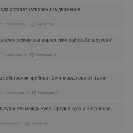
ода остават затворени за движение
Харесвания: 2
Коментари: 0
кателен режим във варненския район „Аспарухово“
Харесвания: 0
Коментари: 1
 собственик прибират 1 милиард лева от пътни
Харесвания: 1
Коментари: 3
пътуването между Русе, Средна кула и Басарбово
Харесвания: 3
Коментари: 5