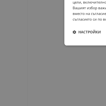
цели, включително
Вашият избор важи
вместо на съгласие
съгласието си по в
НАСТРОЙКИ
Строго
необходимо
Строго н
Строго необходимите б
на акаунта. Уебсайтът 
Име