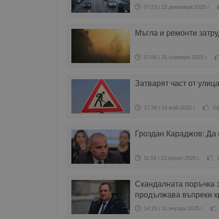
07:23 | 22 декември 2025 г.
Мъгла и ремонти затру
07:06 | 25 ноември 2025 г.
Затварят част от улиц
17:28 | 14 май 2025 г.
Ха
Гроздан Караджов: Да 
11:56 | 13 април 2025 г.
Скандалната поръчка з
продължава въпреки к
14:15 | 31 януари 2025 г.