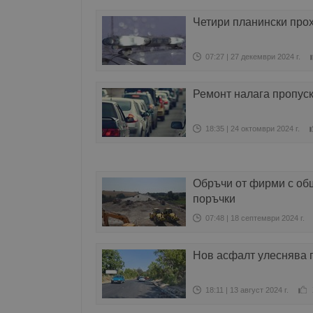
Четири планински прох
07:27 | 27 декември 2024 г.
Ремонт налага пропус
18:35 | 24 октомври 2024 г.
Обръчи от фирми с общ
поръчки
07:48 | 18 септември 2024 г.
Нов асфалт улеснява 
18:11 | 13 август 2024 г.