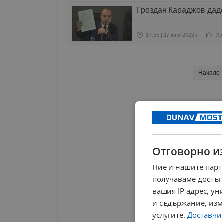
Гроздан Караджов даде
17:55 | 17 юни 2022 г.
Ха
Начало
Отговорно и
Ние и нашите парт
получаваме достъп
вашия IP адрес, у
и съдържание, изм
услугите.
Доставчиц