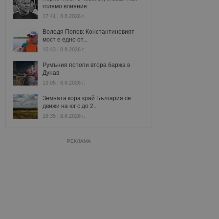
голямо влияние...
17:41 | 8.8.2026 г.
Володя Попов: Константиновият
мост е едно от...
15:43 | 8.8.2026 г.
Румъния потопи втора баржа в
Дунав
13:05 | 8.8.2026 г.
Земната кора край България се
движи на юг с до 2...
16:35 | 8.8.2026 г.
РЕКЛАМА