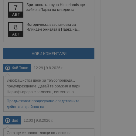
Британската група Hinterlands ще
7
забие в Парка на младежта
АВГ
Описание
Историческа възстановка за
8
Илинден оживява в Парка на...
АВГ
ребителски
елското поведение и
раници на сайта. Тя
яване на сайта. Тя
не на прегледи на
формация, която е
взаимодействат с
нкционалност в целия
прекарано на
редпочитанията на
НОВИ КОМЕНТАРИ
 сайтове; тя може
остта на социалните
тора на сайта.
използва новата или
бай Тошо
12:29 | 9.8.2026 г.
елски взаимодействия
нето и потребителския
укрофашистки дрон за тръбопровода...
предупреждение. Давай те оръжия и пари.
рез събиране на данни
 помага за
Наркофьорера е замесен , естествено.
отребителите се
тапите на тестване.
Продължават процесуално-следствените
действия в района на...
тистически данни,
 броя на посещенията,
 са били заредени.
dgd
12:03 | 9.8.2026 г.
елския опит.
я за потребителското
Сега ще се появят ловци на ловци на
, за да се