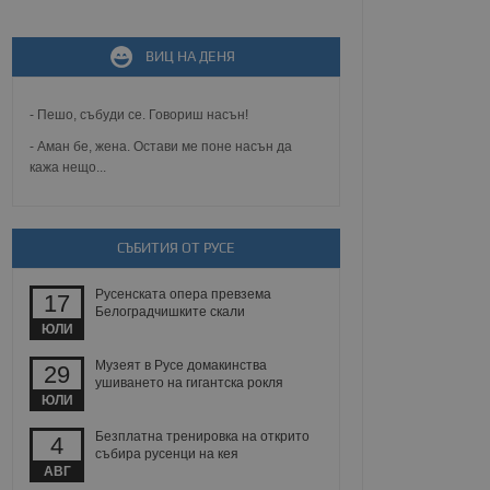
не, зададена от уеб
 ASP.NET MVC
ВИЦ НА ДЕНЯ
спре неразрешеното
т, известно като
тове. Той не съдържа
щожава при затваряне
- Пешо, събуди се. Говориш насън!
- Аман бе, жена. Остави ме поне насън да
ение на съгласието на
кажа нещо...
ст за тяхното
а данни за съгласието
ични политики и
антира, че техните
 сесии.
СЪБИТИЯ ОТ РУСЕ
аничаване между хората
а, за да се правят
Русенската опера превзема
хния уебсайт.
17
Белоградчишките скали
ЮЛИ
сигнализира на
 на бисквитките,
Музеят в Русе домакинства
29
а съответствие и
ушиването на гигантска рокля
ндарти и
ЮЛИ
Безплатна тренировка на открито
ck и предоставя
4
требител използва
събира русенци на кея
йният потребител може
АВГ
 уебсайт.